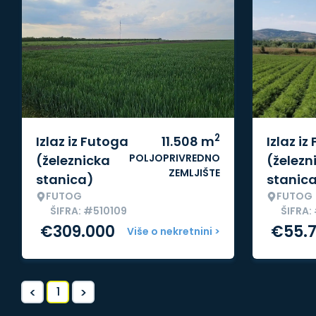
2
Izlaz iz Futoga
11.508
m
Izlaz iz
POLJOPRIVREDNO
(železnicka
(železn
ZEMLJIŠTE
stanica)
stanic
FUTOG
FUTOG
ŠIFRA: #510109
ŠIFRA:
€
309.000
€
55.
Više o nekretnini >
<
>
1