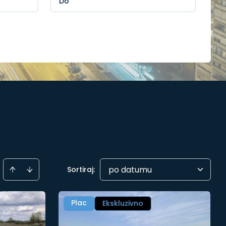
po datumu
Sortiraj
:
Plac
Ekskluzivno