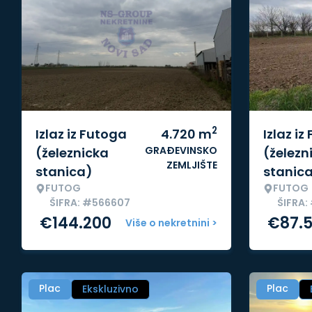
2
Izlaz iz Futoga
4.720
m
Izlaz iz
GRAĐEVINSKO
(železnicka
(železn
ZEMLJIŠTE
stanica)
stanic
FUTOG
FUTOG
ŠIFRA: #566607
ŠIFRA:
€
144.200
€
87.
Više o nekretnini >
Plac
Plac
Ekskluzivno