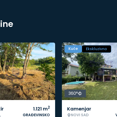
nine
Kuće
Ekskluzivno
360°
2
ir
1.121
m
Kamenjar
GRAĐEVINSKO
NOVI SAD
o