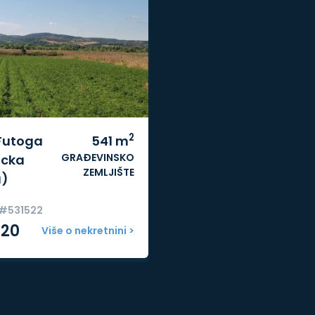
2
 Futoga
541
m
GRAĐEVINSKO
icka
ZEMLJIŠTE
a)
 #531522
720
Više o nekretnini >