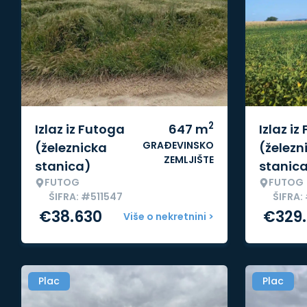
2
Izlaz iz Futoga
647
m
Izlaz iz
GRAĐEVINSKO
(železnicka
(železn
ZEMLJIŠTE
stanica)
stanic
FUTOG
FUTOG
ŠIFRA: #511547
ŠIFRA:
€
38.630
€
329
Više o nekretnini >
Plac
Plac