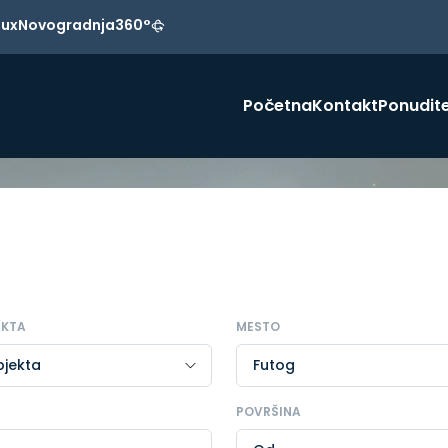
Lux
Novogradnja
360°
Početna
Kontakt
Ponudite
EKTA
MESTO
POVRŠINA