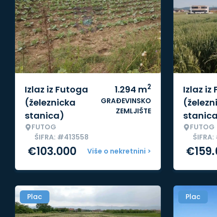
2
Izlaz iz Futoga
1.294
m
Izlaz iz
GRAĐEVINSKO
(železnicka
(železn
ZEMLJIŠTE
stanica)
stanic
FUTOG
FUTOG
ŠIFRA: #413558
ŠIFRA
€
103.000
€
159
Više o nekretnini >
Plac
Plac