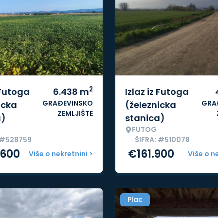
2
 Futoga
6.438
m
Izlaz iz Futoga
GRAĐEVINSKO
GRA
icka
(železnicka
ZEMLJIŠTE
a)
stanica)
FUTOG
 #528759
ŠIFRA: #510078
.600
€
161.900
Više o nekretnini >
Više o n
Plac