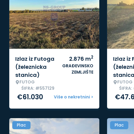
2
Izlaz iz Futoga
2.876
m
Izlaz iz
GRAĐEVINSKO
(železnicka
(železn
ZEMLJIŠTE
stanica)
stanic
FUTOG
FUTOG
ŠIFRA: #557129
ŠIFRA:
€
61.030
€
47.
Više o nekretnini >
Plac
Plac