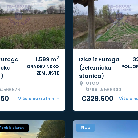
2
 Futoga
1.599
m
Izlaz iz Futoga
3
GRAĐEVINSKO
POLJO
icka
(železnicka
ZEMLJIŠTE
a)
stanica)
FUTOG
 #566576
ŠIFRA: #566340
550
€
329.600
Više o nekretnini >
Više o n
Plac
Ekskluzivno