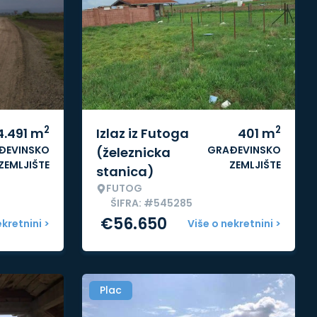
2
2
4.491
m
Izlaz iz Futoga
401
m
ĐEVINSKO
GRAĐEVINSKO
(železnicka
ZEMLJIŠTE
ZEMLJIŠTE
stanica)
FUTOG
ŠIFRA: #545285
€
56.650
ekretnini >
Više o nekretnini >
Plac