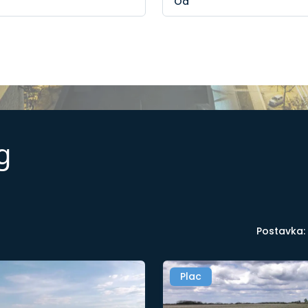
g
Postavka:
Plac