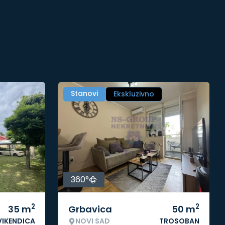
Stanovi
Ekskluzivno
360°
2
2
35
m
Grbavica
50
m
VIKENDICA
NOVI SAD
TROSOBAN