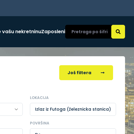
 vašu nekretninu
Zaposleni
Još filtera
LOKACIJA
Izlaz iz Futoga (železnicka stanica)
POVRŠINA