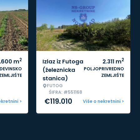
2
2
1.600
m
Izlaz iz Futoga
2.311
m
ĐEVINSKO
POLJOPRIVREDNO
(železnicka
ZEMLJIŠTE
ZEMLJIŠTE
stanica)
FUTOG
ŠIFRA: #551168
€
119.010
ekretnini >
Više o nekretnini >