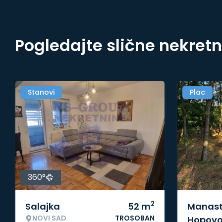
Pogledajte slične nekret
Stanovi
Plac
360°
2
Salajka
52
m
Manast
NOVI SAD
TROSOBAN
Hopov