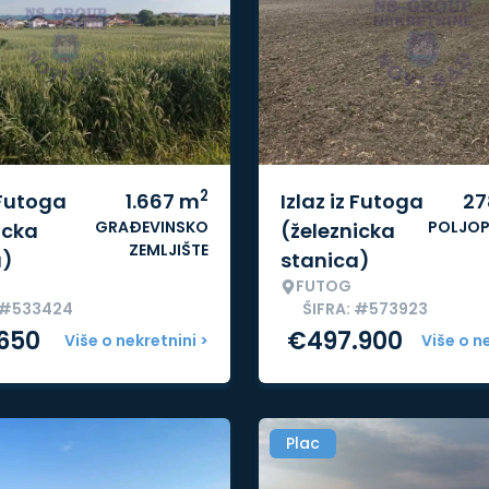
2
 Futoga
1.667
m
Izlaz iz Futoga
27
GRAĐEVINSKO
POLJOP
icka
(železnicka
ZEMLJIŠTE
a)
stanica)
FUTOG
: #533424
ŠIFRA: #573923
.650
€
497.900
Više o nekretnini >
Više o n
Plac