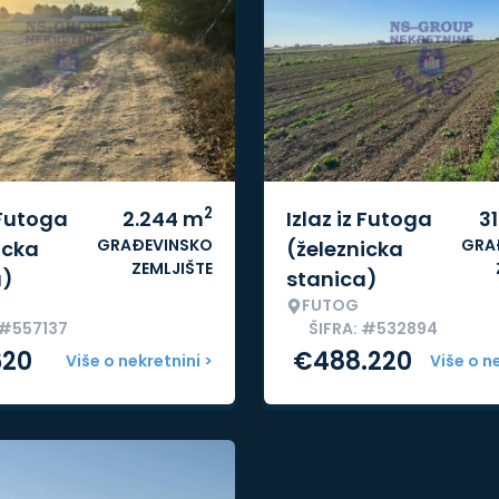
2
 Futoga
2.244
m
Izlaz iz Futoga
3
GRAĐEVINSKO
GRA
icka
(železnicka
ZEMLJIŠTE
a)
stanica)
FUTOG
 #557137
ŠIFRA: #532894
620
€
488.220
Više o nekretnini >
Više o n