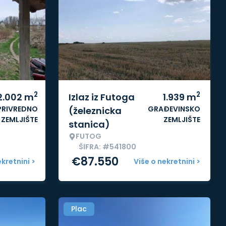
2
2
2.002
m
Izlaz iz Futoga
1.939
m
PRIVREDNO
GRAĐEVINSKO
(železnicka
ZEMLJIŠTE
ZEMLJIŠTE
stanica)
FUTOG
ŠIFRA: #541800
€
87.550
ekretnini >
Više o nekretnini >
Plac