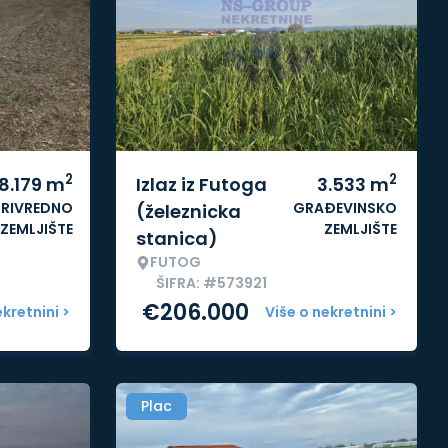
2
2
8.179
m
Izlaz iz Futoga
3.533
m
RIVREDNO
GRAĐEVINSKO
(železnicka
ZEMLJIŠTE
ZEMLJIŠTE
stanica)
FUTOG
ŠIFRA: #573921
€
206.000
ekretnini >
Više o nekretnini >
Plac