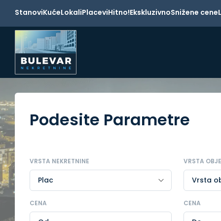
Stanovi
Kuće
Lokali
Placevi
Hitno!
Ekskluzivno
Snižene cene
Podesite Parametre
VRSTA NEKRETNINE
VRSTA OBJ
CENA
CENA