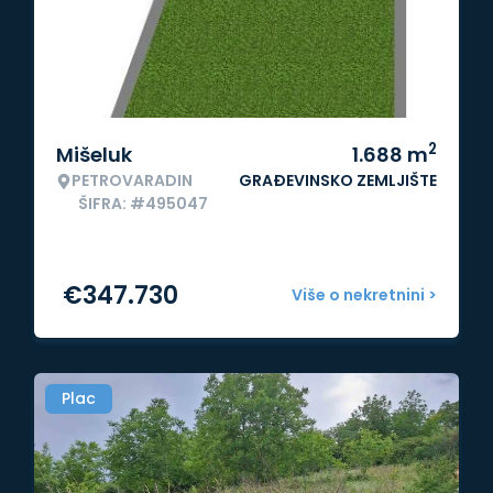
2
Mišeluk
1.688
m
PETROVARADIN
GRAĐEVINSKO ZEMLJIŠTE
ŠIFRA: #495047
€
347.730
Više o nekretnini >
Plac