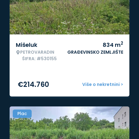
2
Mišeluk
834
m
PETROVARADIN
GRAĐEVINSKO ZEMLJIŠTE
ŠIFRA: #530155
€
214.760
Više o nekretnini >
Plac