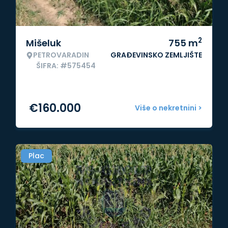
2
Mišeluk
755
m
PETROVARADIN
GRAĐEVINSKO ZEMLJIŠTE
ŠIFRA: #575454
€
160.000
Više o nekretnini >
Plac