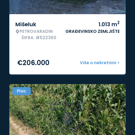
2
Mišeluk
1.013
m
PETROVARADIN
GRAĐEVINSKO ZEMLJIŠTE
ŠIFRA: #522360
€
206.000
Više o nekretnini >
Plac