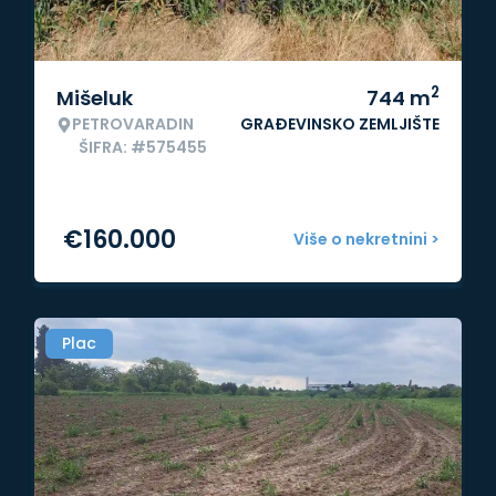
2
Mišeluk
744
m
PETROVARADIN
GRAĐEVINSKO ZEMLJIŠTE
ŠIFRA: #575455
€
160.000
Više o nekretnini >
Plac