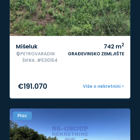
2
Mišeluk
742
m
PETROVARADIN
GRAĐEVINSKO ZEMLJIŠTE
ŠIFRA: #530154
€
191.070
Više o nekretnini >
Plac