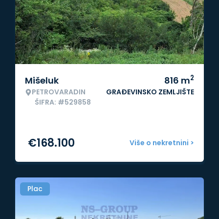
2
Mišeluk
816
m
PETROVARADIN
GRAĐEVINSKO ZEMLJIŠTE
ŠIFRA: #529858
€
168.100
Više o nekretnini >
Plac