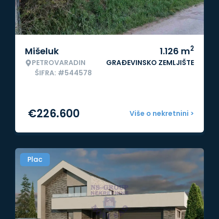
2
Mišeluk
1.126
m
PETROVARADIN
GRAĐEVINSKO ZEMLJIŠTE
ŠIFRA: #544578
€
226.600
Više o nekretnini >
Plac