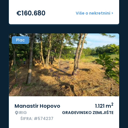
€
160.680
Više o nekretnini >
Plac
2
Manastir Hopovo
1.121
m
IRIG
GRAĐEVINSKO ZEMLJIŠTE
ŠIFRA: #574237