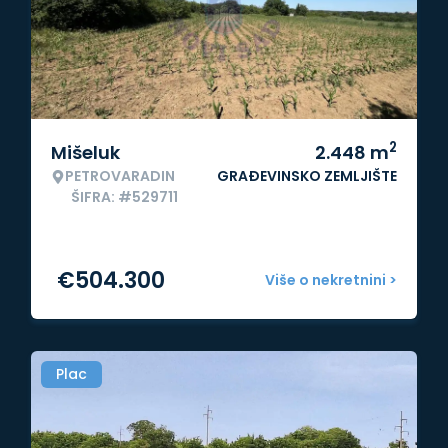
2
Mišeluk
2.448
m
PETROVARADIN
GRAĐEVINSKO ZEMLJIŠTE
ŠIFRA: #529711
€
504.300
Više o nekretnini >
Plac