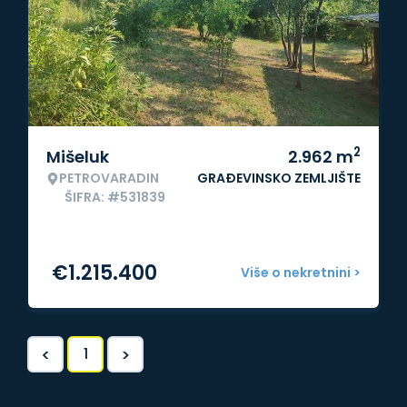
2
Mišeluk
2.962
m
PETROVARADIN
GRAĐEVINSKO ZEMLJIŠTE
ŠIFRA: #531839
€
1.215.400
Više o nekretnini >
<
>
1