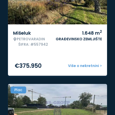
2
Mišeluk
1.648
m
PETROVARADIN
GRAĐEVINSKO ZEMLJIŠTE
ŠIFRA: #557942
€
375.950
Više o nekretnini >
Plac