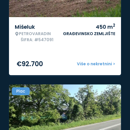
2
Mišeluk
450
m
PETROVARADIN
GRAĐEVINSKO ZEMLJIŠTE
ŠIFRA: #547091
€
92.700
Više o nekretnini >
Plac