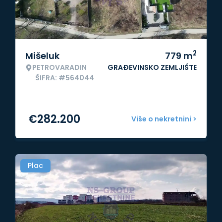
2
Mišeluk
779
m
PETROVARADIN
GRAĐEVINSKO ZEMLJIŠTE
ŠIFRA: #564044
€
282.200
Više o nekretnini >
Plac