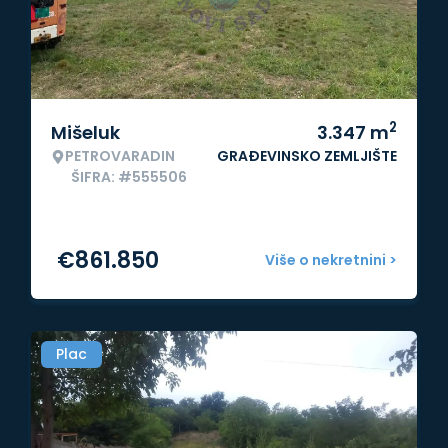
2
Mišeluk
3.347
m
PETROVARADIN
GRAĐEVINSKO ZEMLJIŠTE
ŠIFRA: #555506
€
861.850
Više o nekretnini >
Plac