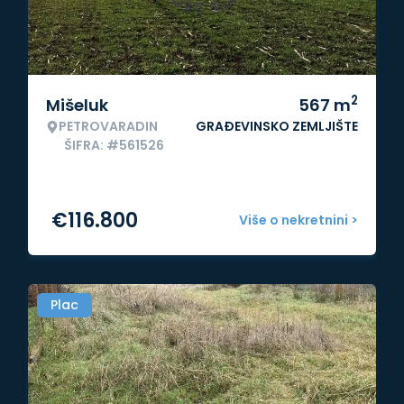
2
Mišeluk
567
m
PETROVARADIN
GRAĐEVINSKO ZEMLJIŠTE
ŠIFRA: #561526
€
116.800
Više o nekretnini >
Plac