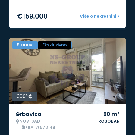
€
159.000
Više o nekretnini >
Stanovi
Ekskluzivno
360°
2
Grbavica
50
m
NOVI SAD
TROSOBAN
ŠIFRA: #573149