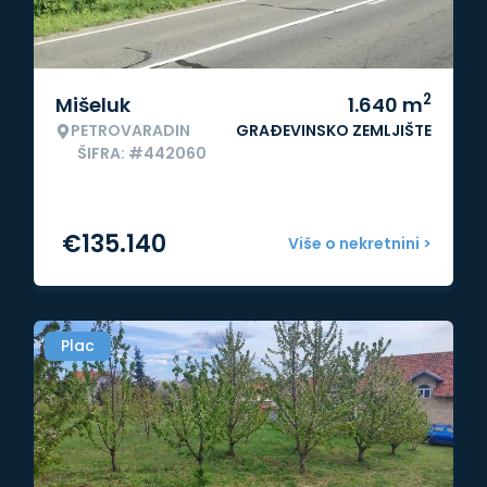
2
Mišeluk
1.640
m
PETROVARADIN
GRAĐEVINSKO ZEMLJIŠTE
ŠIFRA: #442060
€
135.140
Više o nekretnini >
Plac