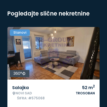
Pogledajte slične nekretnine
Stanovi
360°
2
Salajka
52
m
NOVI SAD
TROSOBAN
ŠIFRA: #575068