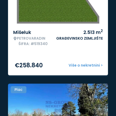
2
Mišeluk
2.513
m
PETROVARADIN
GRAĐEVINSKO ZEMLJIŠTE
ŠIFRA: #519340
€
258.840
Više o nekretnini >
Plac