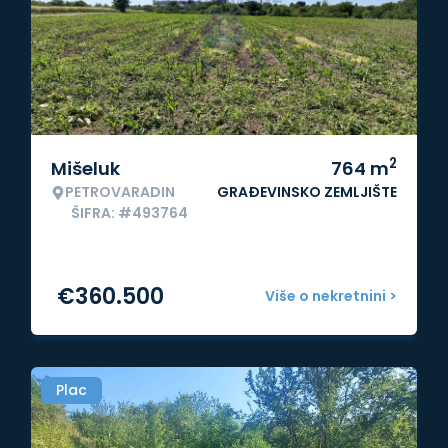
2
Mišeluk
764
m
PETROVARADIN
GRAĐEVINSKO ZEMLJIŠTE
ŠIFRA: #493764
€
360.500
Više o nekretnini >
Plac