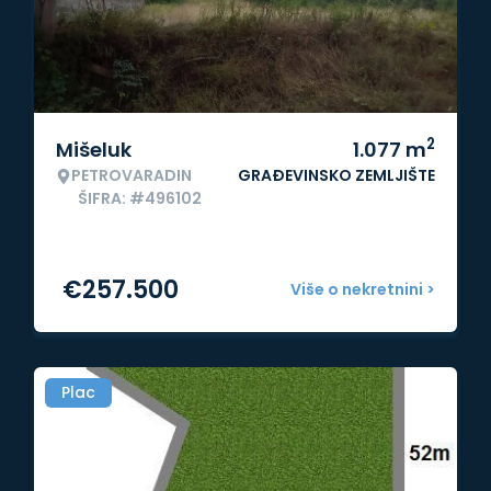
2
Mišeluk
1.077
m
PETROVARADIN
GRAĐEVINSKO ZEMLJIŠTE
ŠIFRA: #496102
€
257.500
Više o nekretnini >
Plac