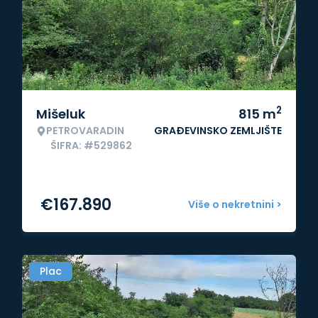
2
Mišeluk
815
m
PETROVARADIN
GRAĐEVINSKO ZEMLJIŠTE
ŠIFRA: #529862
€
167.890
Više o nekretnini >
Plac