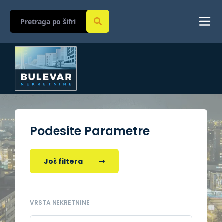
Podesite Parametre
Još filtera
VRSTA NEKRETNINE