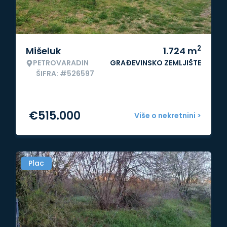
2
Mišeluk
1.724
m
PETROVARADIN
GRAĐEVINSKO ZEMLJIŠTE
ŠIFRA: #526597
€
515.000
Više o nekretnini >
Plac