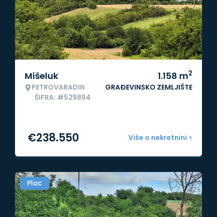
2
Mišeluk
1.158
m
PETROVARADIN
GRAĐEVINSKO ZEMLJIŠTE
ŠIFRA: #529894
€
238.550
Više o nekretnini >
Plac