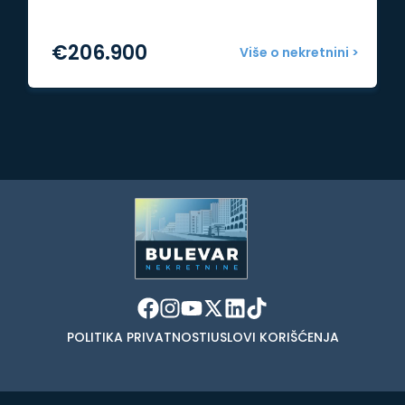
€
206.900
Više o nekretnini >
POLITIKA PRIVATNOSTI
USLOVI KORIŠĆENJA