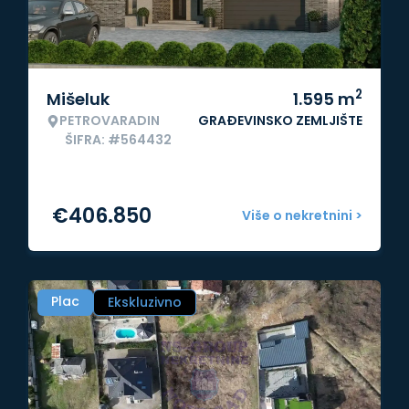
2
Mišeluk
1.595
m
PETROVARADIN
GRAĐEVINSKO ZEMLJIŠTE
ŠIFRA: #564432
€
406.850
Više o nekretnini >
Plac
Ekskluzivno