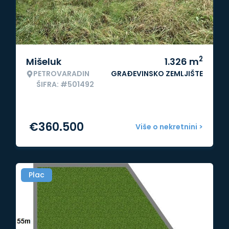
2
Mišeluk
1.326
m
PETROVARADIN
GRAĐEVINSKO ZEMLJIŠTE
ŠIFRA: #501492
€
360.500
Više o nekretnini >
Plac