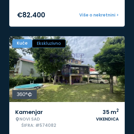
€
82.400
Više o nekretnini >
Kuće
Ekskluzivno
360°
2
Kamenjar
35
m
NOVI SAD
VIKENDICA
ŠIFRA: #574082