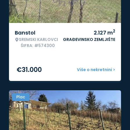
2
Banstol
2.127
m
SREMSKI KARLOVCI
GRAĐEVINSKO ZEMLJIŠTE
ŠIFRA: #574300
€
31.000
Više o nekretnini >
Plac