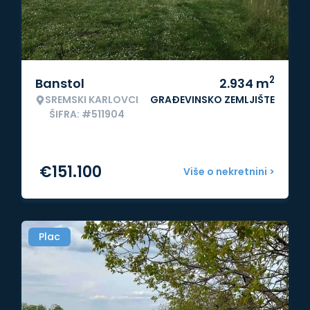
2
Banstol
2.934
m
SREMSKI KARLOVCI
GRAĐEVINSKO ZEMLJIŠTE
ŠIFRA: #511904
€
151.100
Više o nekretnini >
Plac