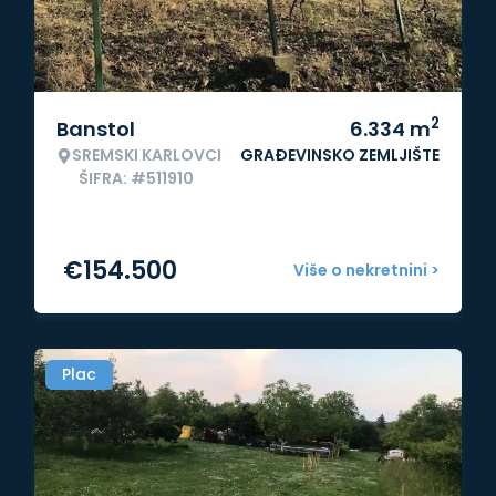
2
Banstol
6.334
m
SREMSKI KARLOVCI
GRAĐEVINSKO ZEMLJIŠTE
ŠIFRA: #511910
€
154.500
Više o nekretnini >
Plac