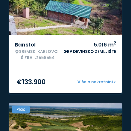
2
Banstol
5.016
m
SREMSKI KARLOVCI
GRAĐEVINSKO ZEMLJIŠTE
ŠIFRA: #559554
€
133.900
Više o nekretnini >
Plac