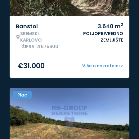
2
Banstol
3.640
m
SREMSKI
POLJOPRIVREDNO
KARLOVCI
ZEMLJIŠTE
ŠIFRA: #575600
€
31.000
Više o nekretnini >
Plac