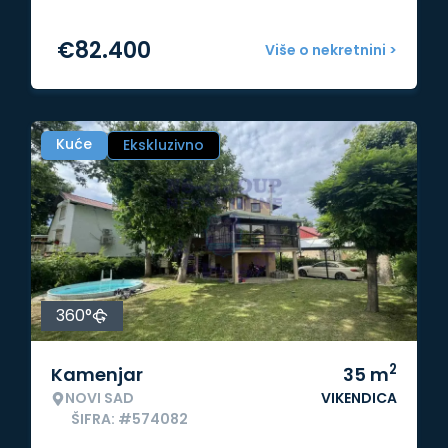
€
82.400
Više o nekretnini >
Kuće
Ekskluzivno
360°
2
Kamenjar
35
m
NOVI SAD
VIKENDICA
ŠIFRA: #574082