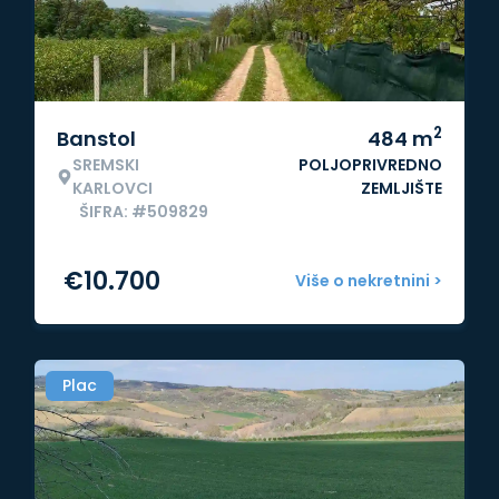
2
Banstol
484
m
SREMSKI
POLJOPRIVREDNO
KARLOVCI
ZEMLJIŠTE
ŠIFRA: #509829
€
10.700
Više o nekretnini >
Plac