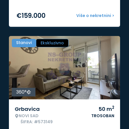
€
159.000
Više o nekretnini >
Stanovi
Ekskluzivno
360°
2
Grbavica
50
m
NOVI SAD
TROSOBAN
ŠIFRA: #573149