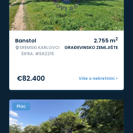
2
Banstol
2.755
m
SREMSKI KARLOVCI
GRAĐEVINSKO ZEMLJIŠTE
ŠIFRA: #562215
€
82.400
Više o nekretnini >
Plac