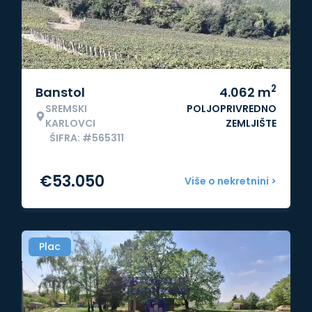
2
Banstol
4.062
m
SREMSKI
POLJOPRIVREDNO
KARLOVCI
ZEMLJIŠTE
ŠIFRA: #565311
€
53.050
Više o nekretnini >
Plac