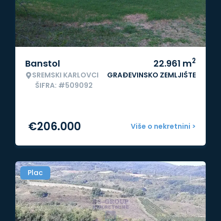
2
Banstol
22.961
m
SREMSKI KARLOVCI
GRAĐEVINSKO ZEMLJIŠTE
ŠIFRA: #509092
€
206.000
Više o nekretnini >
Plac