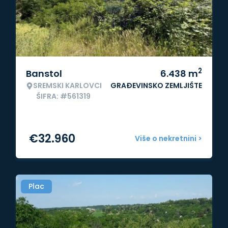
2
Banstol
6.438
m
SREMSKI KARLOVCI
GRAĐEVINSKO ZEMLJIŠTE
ŠIFRA: #561319
€
32.960
Više o nekretnini >
Plac