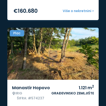
€
160.680
Više o nekretnini >
Plac
2
Manastir Hopovo
1.121
m
IRIG
GRAĐEVINSKO ZEMLJIŠTE
ŠIFRA: #574237