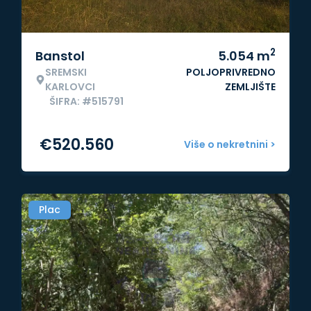
2
Banstol
5.054
m
SREMSKI
POLJOPRIVREDNO
KARLOVCI
ZEMLJIŠTE
ŠIFRA: #515791
€
520.560
Više o nekretnini >
Plac