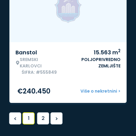
2
Banstol
15.563
m
SREMSKI
POLJOPRIVREDNO
KARLOVCI
ZEMLJIŠTE
ŠIFRA: #555849
€
240.450
Više o nekretnini >
<
>
1
2