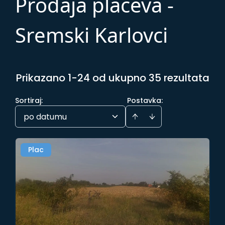
Prodaja placeva -
Sremski Karlovci
Prikazano 1-24 od ukupno 35 rezultata
Sortiraj
:
Postavka:
po datumu
Plac