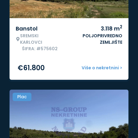
2
Banstol
3.118
m
SREMSKI
POLJOPRIVREDNO
KARLOVCI
ZEMLJIŠTE
ŠIFRA: #575602
€
61.800
Više o nekretnini >
Plac