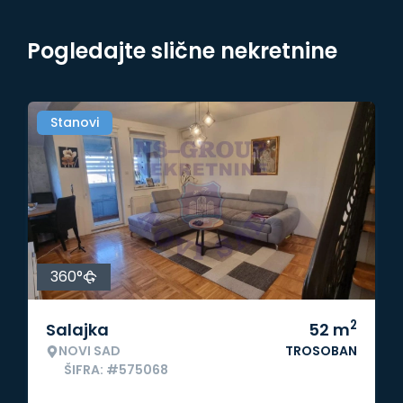
Pogledajte slične nekretnine
Stanovi
360°
2
Salajka
52
m
NOVI SAD
TROSOBAN
ŠIFRA: #575068