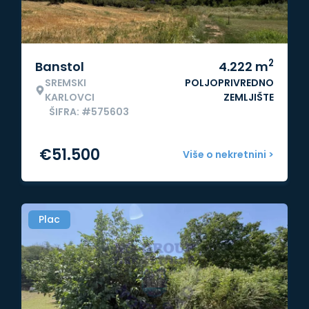
2
Banstol
4.222
m
SREMSKI
POLJOPRIVREDNO
KARLOVCI
ZEMLJIŠTE
ŠIFRA: #575603
€
51.500
Više o nekretnini >
Plac