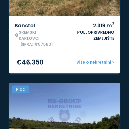
2
Banstol
2.319
m
SREMSKI
POLJOPRIVREDNO
KARLOVCI
ZEMLJIŠTE
ŠIFRA: #575601
€
46.350
Više o nekretnini >
Plac