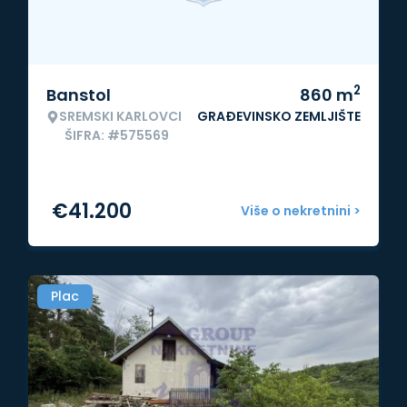
2
Banstol
860
m
SREMSKI KARLOVCI
GRAĐEVINSKO ZEMLJIŠTE
ŠIFRA: #575569
€
41.200
Više o nekretnini >
Plac