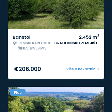
2
Banstol
2.452
m
SREMSKI KARLOVCI
GRAĐEVINSKO ZEMLJIŠTE
ŠIFRA: #539599
€
206.000
Više o nekretnini >
Plac