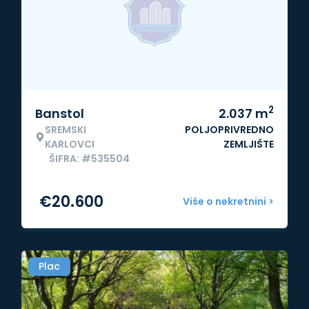
2
Banstol
2.037
m
SREMSKI
POLJOPRIVREDNO
KARLOVCI
ZEMLJIŠTE
ŠIFRA: #535504
€
20.600
Više o nekretnini >
Plac