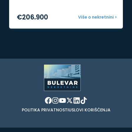
€
206.900
Više o nekretnini >
POLITIKA PRIVATNOSTI
USLOVI KORIŠĆENJA