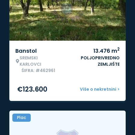
2
Banstol
13.476
m
SREMSKI
POLJOPRIVREDNO
KARLOVCI
ZEMLJIŠTE
ŠIFRA: #462961
€
123.600
Više o nekretnini >
Plac