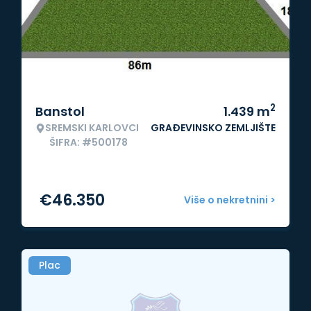
2
Banstol
1.439
m
SREMSKI KARLOVCI
GRAĐEVINSKO ZEMLJIŠTE
ŠIFRA: #500178
€
46.350
Više o nekretnini >
Plac