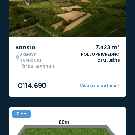
2
Banstol
7.423
m
SREMSKI
POLJOPRIVREDNO
KARLOVCI
ZEMLJIŠTE
ŠIFRA: #530411
€
114.690
Više o nekretnini >
Plac