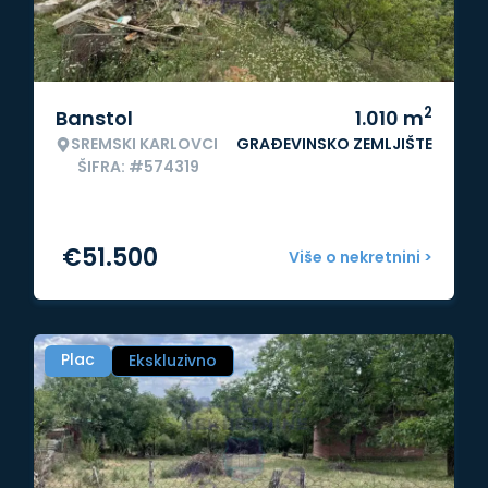
2
Banstol
1.010
m
SREMSKI KARLOVCI
GRAĐEVINSKO ZEMLJIŠTE
ŠIFRA: #574319
€
51.500
Više o nekretnini >
Plac
Ekskluzivno