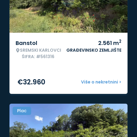
2
Banstol
2.561
m
SREMSKI KARLOVCI
GRAĐEVINSKO ZEMLJIŠTE
ŠIFRA: #561316
€
32.960
Više o nekretnini >
Plac