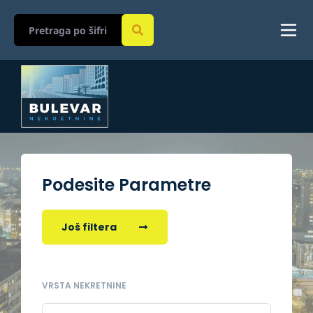
Podesite Parametre
Još filtera
VRSTA NEKRETNINE