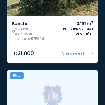
2
Banstol
3.161
m
SREMSKI
POLJOPRIVREDNO
KARLOVCI
ZEMLJIŠTE
ŠIFRA: #575604
€
31.000
Više o nekretnini >
Plac