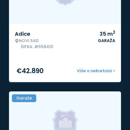
2
Adice
35
m
NOVI SAD
GARAŽA
ŠIFRA: #558410
€
42.890
Više o nekretnini >
Garaže