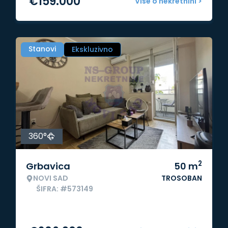
€
159.000
Više o nekretnini >
Stanovi
Ekskluzivno
360°
2
Grbavica
50
m
NOVI SAD
TROSOBAN
ŠIFRA: #573149