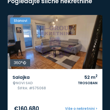
Pogledajte slične nekretnine
Stanovi
360°
2
Salajka
52
m
NOVI SAD
TROSOBAN
ŠIFRA: #575068
€
160.680
Više o nekretnini >