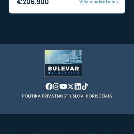
€
206.900
Više o nekretnini >
POLITIKA PRIVATNOSTI
USLOVI KORIŠĆENJA