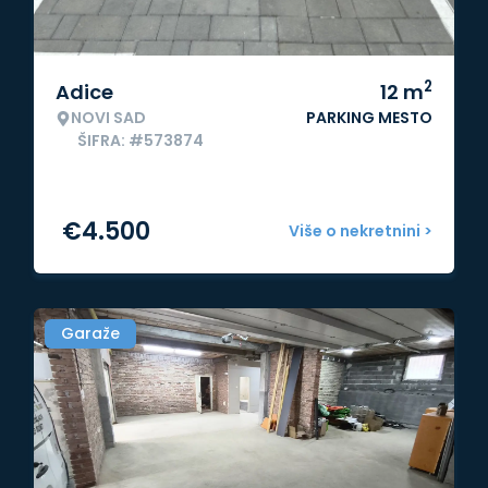
2
Adice
12
m
NOVI SAD
PARKING MESTO
ŠIFRA: #573874
€
4.500
Više o nekretnini >
Garaže