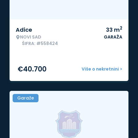
2
Adice
33
m
NOVI SAD
GARAŽA
ŠIFRA: #558424
€
40.700
Više o nekretnini >
Garaže