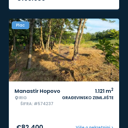
Plac
2
Manastir Hopovo
1.121
m
IRIG
GRAĐEVINSKO ZEMLJIŠTE
ŠIFRA: #574237
€
82.400
Više o nekretnini >