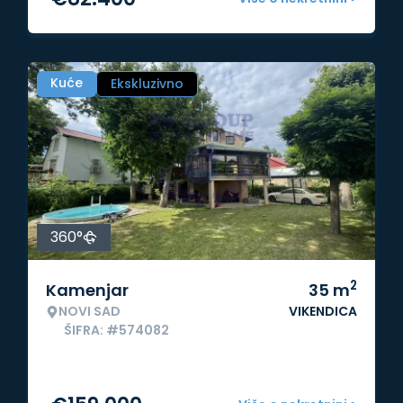
Kuće
Ekskluzivno
360°
2
Kamenjar
35
m
NOVI SAD
VIKENDICA
ŠIFRA: #574082