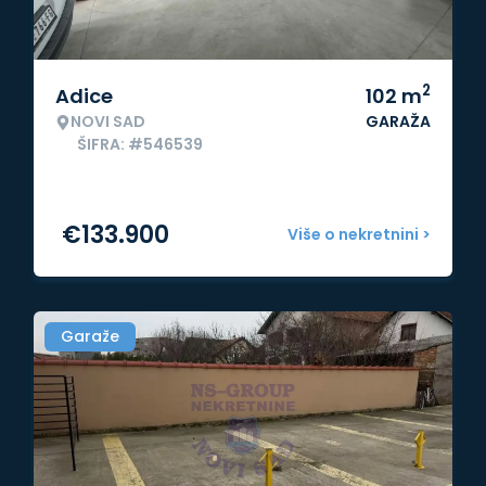
2
Adice
102
m
NOVI SAD
GARAŽA
ŠIFRA: #546539
€
133.900
Više o nekretnini >
Garaže