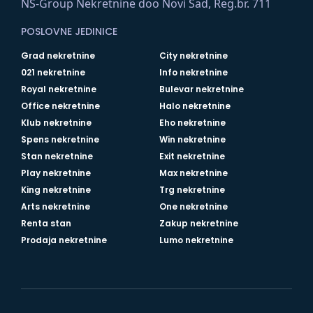
NS-Group Nekretnine doo Novi Sad, Reg.br. 711
POSLOVNE JEDINICE
Grad nekretnine
City nekretnine
021 nekretnine
Info nekretnine
Royal nekretnine
Bulevar nekretnine
Office nekretnine
Halo nekretnine
Klub nekretnine
Eho nekretnine
Spens nekretnine
Win nekretnine
Stan nekretnine
Exit nekretnine
Play nekretnine
Max nekretnine
King nekretnine
Trg nekretnine
Arts nekretnine
One nekretnine
Renta stan
Zakup nekretnine
Prodaja nekretnine
Lumo nekretnine