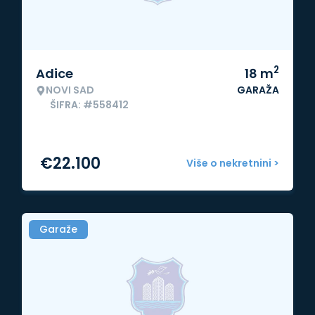
2
Adice
18
m
NOVI SAD
GARAŽA
ŠIFRA: #558412
€
22.100
Više o nekretnini >
Garaže