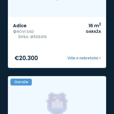
2
Adice
16
m
NOVI SAD
GARAŽA
ŠIFRA: #558419
€
20.300
Više o nekretnini >
Garaže