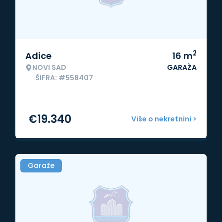
2
Adice
16
m
NOVI SAD
GARAŽA
ŠIFRA: #558407
€
19.340
Više o nekretnini >
Garaže