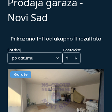
Prodaja garaža -
Novi Sad
Prikazano 1-11 od ukupno 11 rezultata
Sortiraj
:
Postavka:
po datumu
Garaže