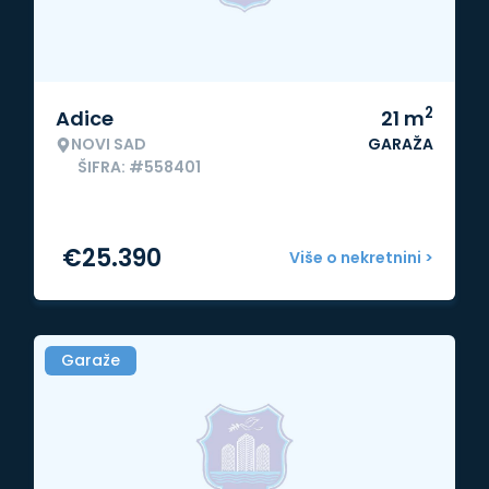
2
Adice
21
m
NOVI SAD
GARAŽA
ŠIFRA: #558401
€
25.390
Više o nekretnini >
Garaže