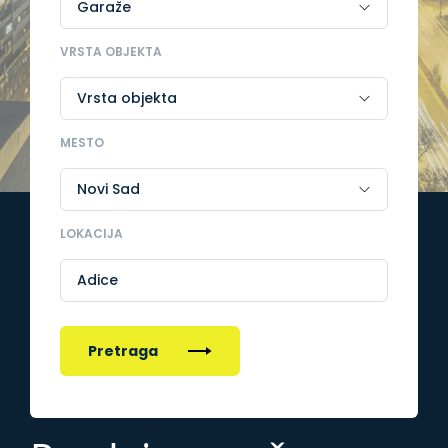
VRSTA OBJEKTA
MESTO
LOKACIJA
Adice
Pretraga