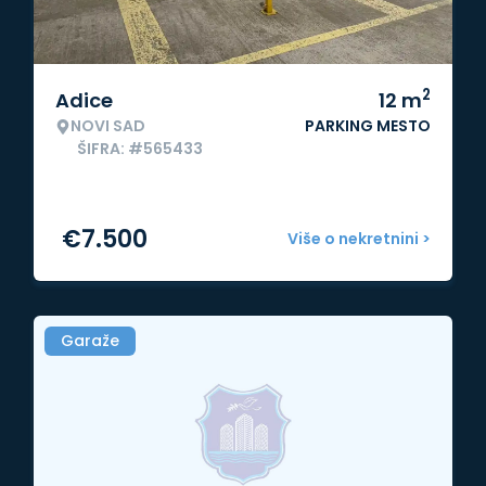
2
Adice
12
m
NOVI SAD
PARKING MESTO
ŠIFRA: #565433
€
7.500
Više o nekretnini >
Garaže