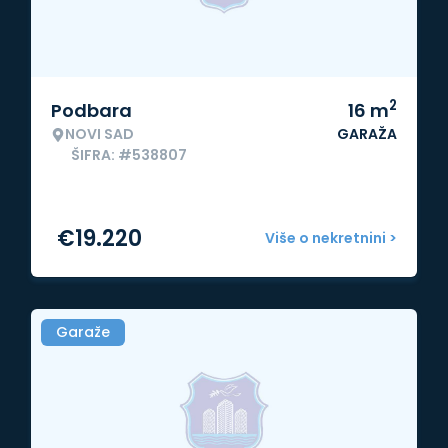
2
Podbara
16
m
NOVI SAD
GARAŽA
ŠIFRA: #538807
€
19.220
Više o nekretnini >
Garaže