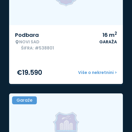
2
Podbara
16
m
NOVI SAD
GARAŽA
ŠIFRA: #538801
€
19.590
Više o nekretnini >
Garaže