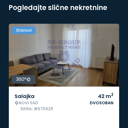
Pogledajte slične nekretnine
Stanovi
360°
2
Salajka
42
m
NOVI SAD
DVOSOBAN
ŠIFRA: #575929