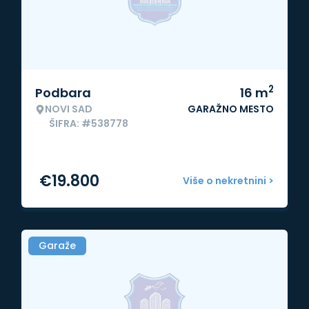
2
Podbara
16
m
NOVI SAD
GARAŽNO MESTO
ŠIFRA: #538778
€
19.800
Više o nekretnini >
Garaže