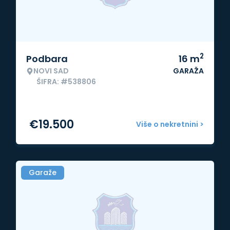
2
Podbara
16
m
NOVI SAD
GARAŽA
ŠIFRA: #538806
€
19.500
Više o nekretnini >
Garaže