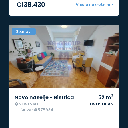
€
138.430
Više o nekretnini >
Stanovi
2
Novo naselje - Bistrica
52
m
NOVI SAD
DVOSOBAN
ŠIFRA: #575934