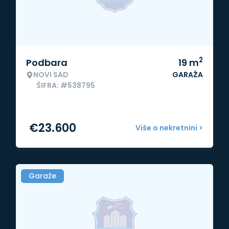
2
Podbara
19
m
NOVI SAD
GARAŽA
ŠIFRA: #538795
€
23.600
Više o nekretnini >
Garaže