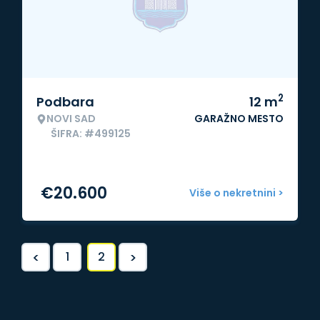
2
Podbara
12
m
NOVI SAD
GARAŽNO MESTO
ŠIFRA: #499125
€
20.600
Više o nekretnini >
<
>
1
2