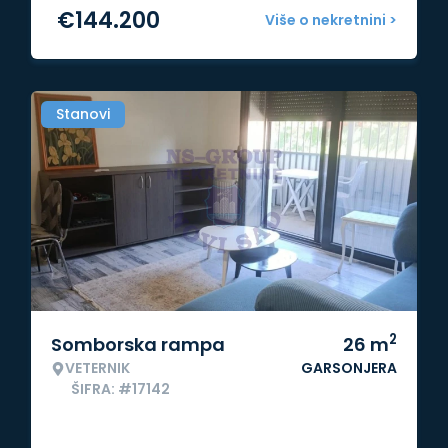
€
144.200
Više o nekretnini >
Stanovi
2
Somborska rampa
26
m
VETERNIK
GARSONJERA
ŠIFRA: #17142