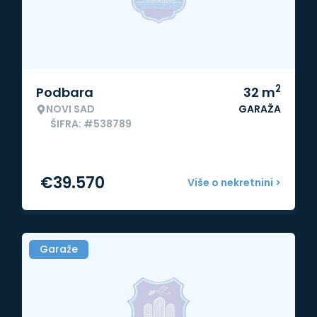
2
Podbara
32
m
NOVI SAD
GARAŽA
ŠIFRA: #538789
€
39.570
Više o nekretnini >
Garaže