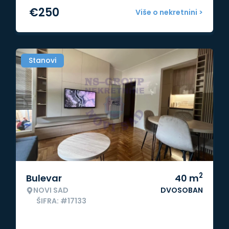
€
250
Više o nekretnini >
Stanovi
2
Bulevar
40
m
NOVI SAD
DVOSOBAN
ŠIFRA: #17133