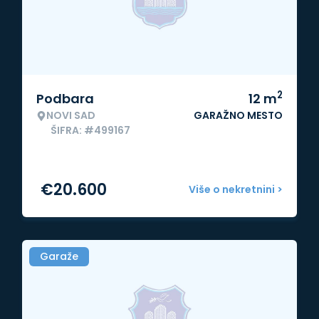
2
Podbara
12
m
NOVI SAD
GARAŽNO MESTO
ŠIFRA: #499167
€
20.600
Više o nekretnini >
Garaže