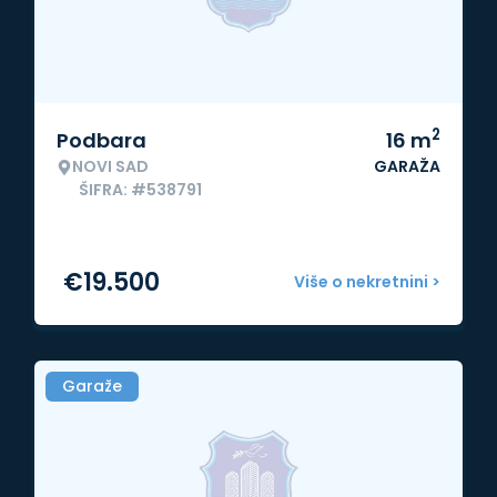
2
Podbara
16
m
NOVI SAD
GARAŽA
ŠIFRA: #538791
€
19.500
Više o nekretnini >
Garaže