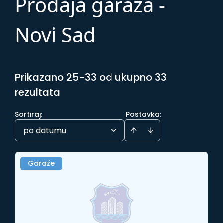
Prodaja garaža -
Novi Sad
Prikazano 25-33 od ukupno 33
rezultata
Sortiraj
:
Postavka:
po datumu
Garaže