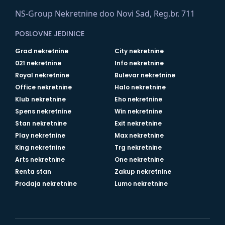
NS-Group Nekretnine doo Novi Sad, Reg.br. 711
POSLOVNE JEDINICE
Grad nekretnine
City nekretnine
021 nekretnine
Info nekretnine
Royal nekretnine
Bulevar nekretnine
Office nekretnine
Halo nekretnine
Klub nekretnine
Eho nekretnine
Spens nekretnine
Win nekretnine
Stan nekretnine
Exit nekretnine
Play nekretnine
Max nekretnine
King nekretnine
Trg nekretnine
Arts nekretnine
One nekretnine
Renta stan
Zakup nekretnine
Prodaja nekretnine
Lumo nekretnine