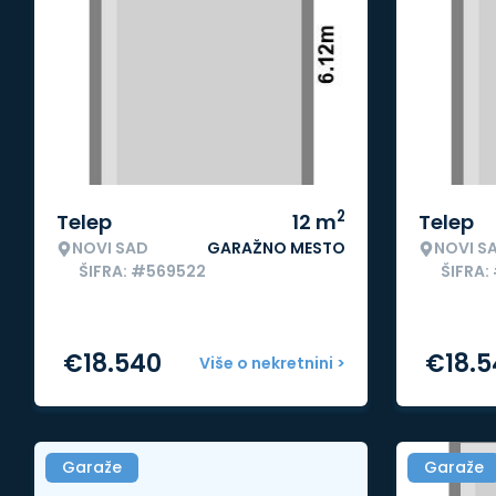
2
Telep
12
m
Telep
NOVI SAD
GARAŽNO MESTO
NOVI S
ŠIFRA: #569522
ŠIFRA:
€
18.540
€
18.
Više o nekretnini >
Garaže
Garaže