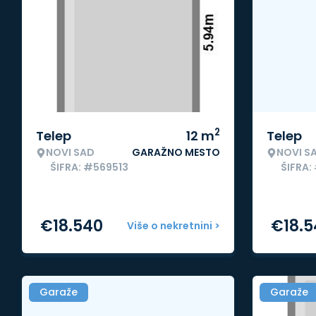
2
Telep
12
m
Telep
NOVI SAD
GARAŽNO MESTO
NOVI S
ŠIFRA: #569513
ŠIFRA:
€
18.540
€
18.
Više o nekretnini >
Garaže
Garaže