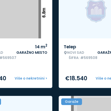
2
14
m
Telep
AD
GARAŽNO MESTO
NOVI SAD
GARAŽ
 #569507
ŠIFRA: #569508
540
€
18.540
Više o nekretnini >
Više o n
Garaže