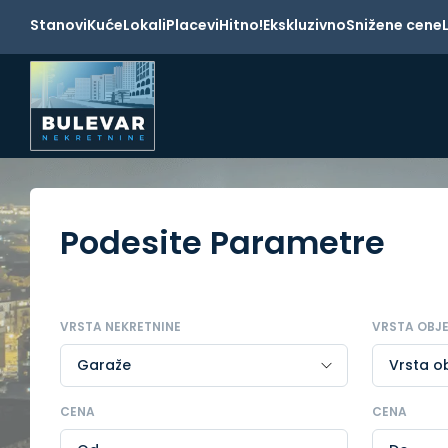
Stanovi
Kuće
Lokali
Placevi
Hitno!
Ekskluzivno
Snižene cene
Podesite Parametre
VRSTA NEKRETNINE
VRSTA OBJ
CENA
CENA