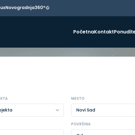
Lux
Novogradnja
360°
Početna
Kontakt
Ponudite
EKTA
MESTO
POVRŠINA