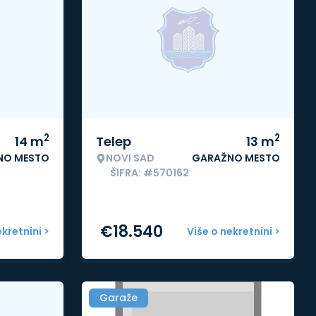
2
2
14
m
Telep
13
m
NO MESTO
NOVI SAD
GARAŽNO MESTO
ŠIFRA: #570162
€
18.540
ekretnini >
Više o nekretnini >
Garaže