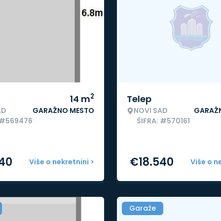
2
14
m
Telep
AD
GARAŽNO MESTO
NOVI SAD
GARAŽ
 #569476
ŠIFRA: #570161
540
€
18.540
Više o nekretnini >
Više o n
Garaže