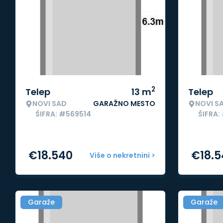
2
Telep
13
m
Telep
NOVI SAD
GARAŽNO MESTO
NOVI S
ŠIFRA: #569514
ŠIFRA:
€
18.540
€
18.
Više o nekretnini >
Garaže
Garaže