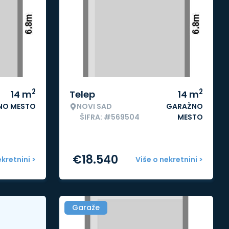
2
2
14
m
Telep
14
m
NO MESTO
NOVI SAD
GARAŽNO
ŠIFRA: #569504
MESTO
€
18.540
ekretnini >
Više o nekretnini >
Garaže