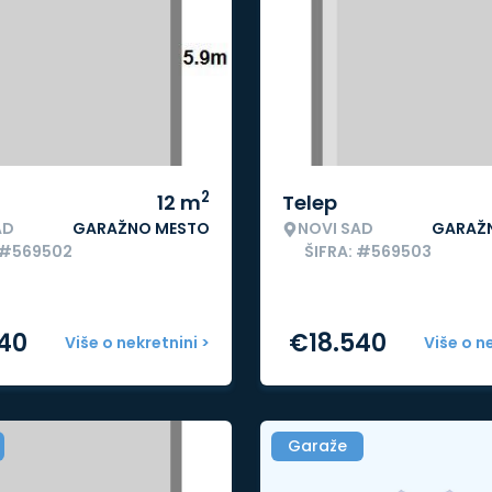
2
12
m
Telep
AD
GARAŽNO MESTO
NOVI SAD
GARAŽ
 #569502
ŠIFRA: #569503
540
€
18.540
Više o nekretnini >
Više o n
Garaže