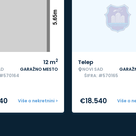
2
12
m
Telep
AD
GARAŽNO MESTO
NOVI SAD
GARAŽ
 #570164
ŠIFRA: #570165
540
€
18.540
Više o nekretnini >
Više o n