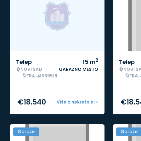
2
Telep
15
m
Telep
NOVI SAD
GARAŽNO MESTO
NOVI S
ŠIFRA: #569518
ŠIFRA:
€
18.540
€
18.
Više o nekretnini >
Garaže
Garaže