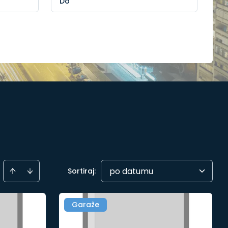
po datumu
Sortiraj
:
Garaže