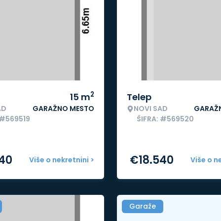
2
15
m
Telep
AD
GARAŽNO MESTO
NOVI SAD
GARAŽ
 #569519
ŠIFRA: #569520
540
€
18.540
Više o nekretnini >
Više o n
Garaže