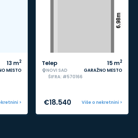
2
2
13
m
Telep
15
m
NO MESTO
NOVI SAD
GARAŽNO MESTO
ŠIFRA: #570166
€
18.540
ekretnini >
Više o nekretnini >