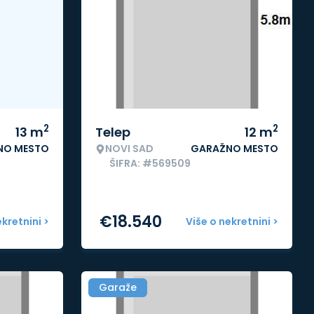
2
2
13
m
Telep
12
m
NO MESTO
NOVI SAD
GARAŽNO MESTO
ŠIFRA: #569509
€
18.540
ekretnini >
Više o nekretnini >
Garaže