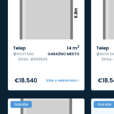
2
Telep
14
m
Telep
NOVI SAD
GARAŽNO MESTO
NOVI S
ŠIFRA: #569505
ŠIFRA:
€
18.540
€
18.
Više o nekretnini >
Garaže
Garaže