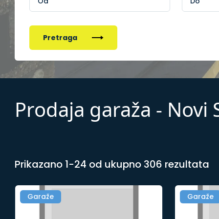
Pretraga
Prodaja garaža - Novi 
Prikazano 1-24 od ukupno 306 rezultata
Garaže
Garaže