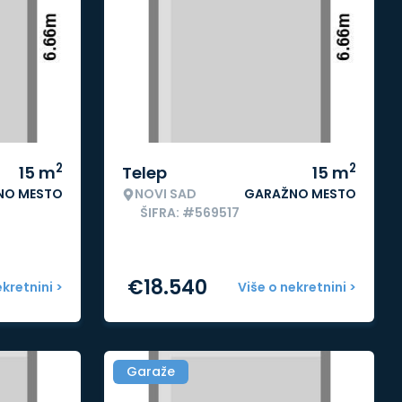
2
2
15
m
Telep
15
m
NO MESTO
NOVI SAD
GARAŽNO MESTO
ŠIFRA: #569517
€
18.540
ekretnini >
Više o nekretnini >
Garaže