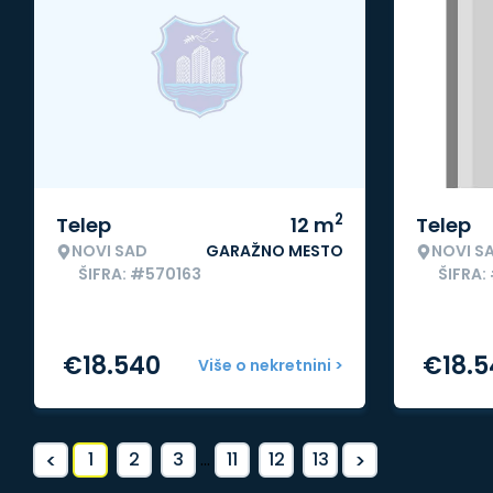
2
Telep
12
m
Telep
NOVI SAD
GARAŽNO MESTO
NOVI S
ŠIFRA: #570163
ŠIFRA:
€
18.540
€
18.
Više o nekretnini >
<
>
1
2
3
...
11
12
13