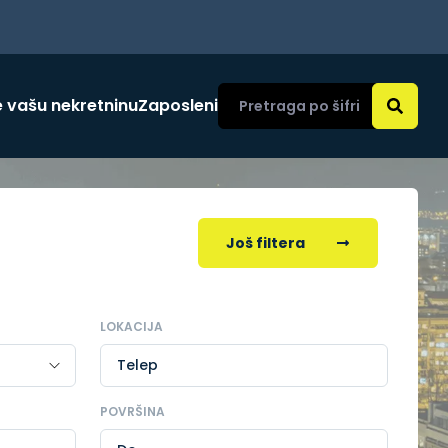
 vašu nekretninu
Zaposleni
Još filtera
LOKACIJA
Telep
POVRŠINA