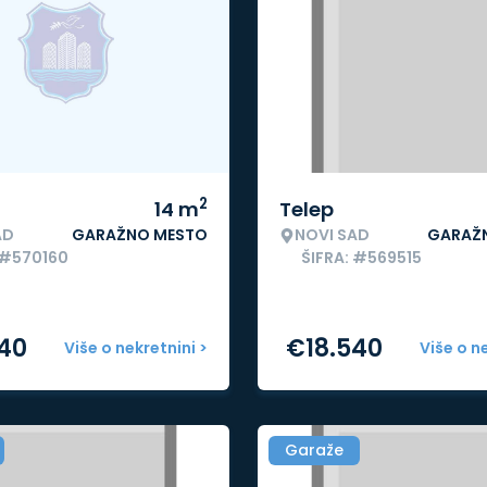
2
14
m
Telep
AD
GARAŽNO MESTO
NOVI SAD
GARAŽ
 #570160
ŠIFRA: #569515
540
€
18.540
Više o nekretnini >
Više o n
Garaže