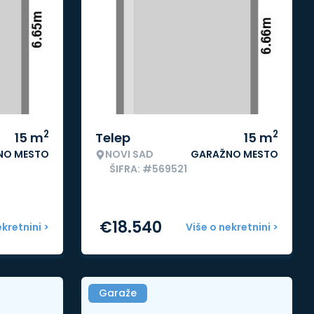
2
2
15
m
Telep
15
m
NO MESTO
NOVI SAD
GARAŽNO MESTO
ŠIFRA: #569521
€
18.540
ekretnini >
Više o nekretnini >
Garaže