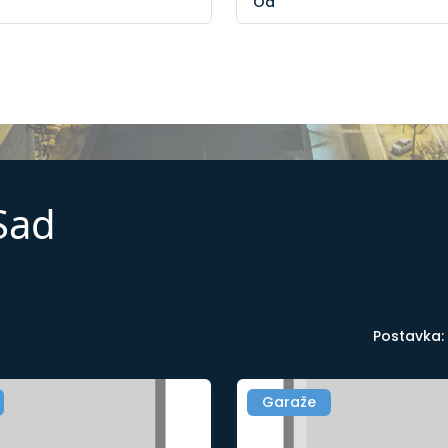
Sad
Postavka:
Garaže