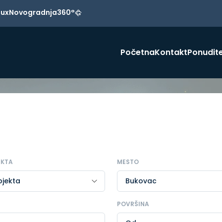
Lux
Novogradnja
360°
Početna
Kontakt
Ponudite
EKTA
MESTO
POVRŠINA