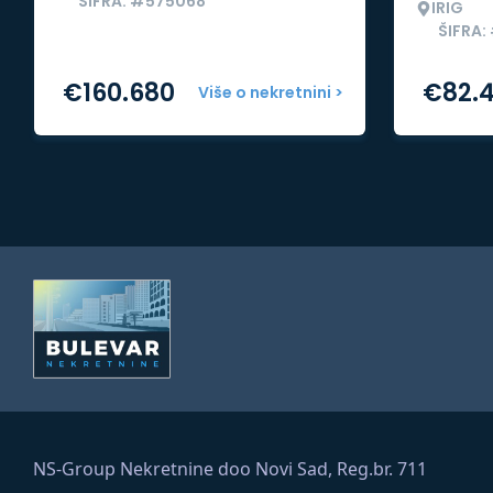
ŠIFRA: #575068
IRIG
ŠIFRA:
€
160.680
€
82.
Više o nekretnini >
NS-Group Nekretnine doo Novi Sad, Reg.br. 711