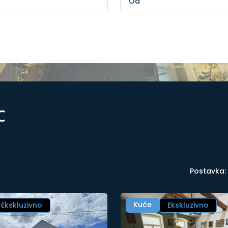
c
Postavka:
Kuće
Ekskluzivno
Ekskluzivno