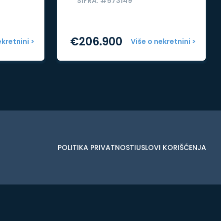
ŠIFRA: #573149
€
206.900
ekretnini >
Više o nekretnini >
POLITIKA PRIVATNOSTI
USLOVI KORIŠĆENJA