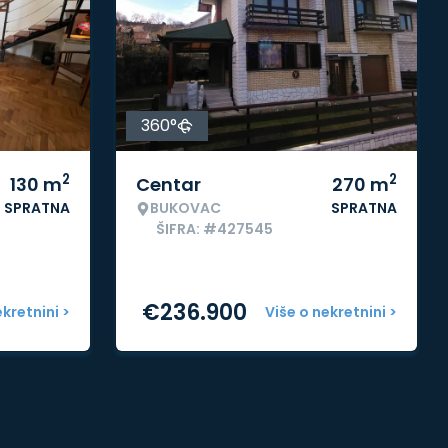
360°
2
2
130
m
Centar
270
m
SPRATNA
BUKOVAC
SPRATNA
ŠIFRA: #427545
€
236.900
ekretnini >
Više o nekretnini >