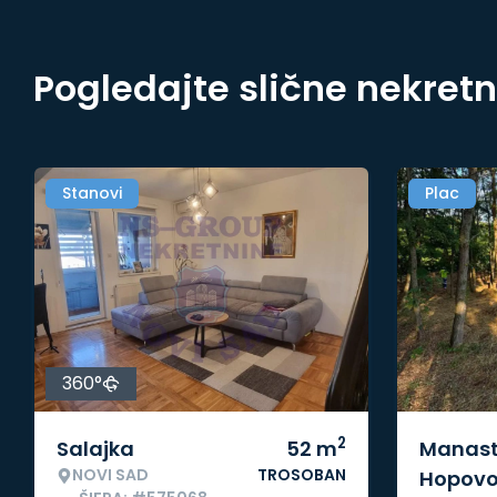
Pogledajte slične nekret
Stanovi
Plac
360°
2
Salajka
52
m
Manast
NOVI SAD
TROSOBAN
Hopov