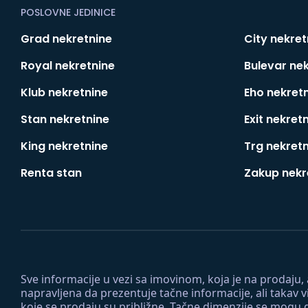
POSLOVNE JEDINICE
Grad nekretnine
City nekret
Royal nekretnine
Bulevar ne
Klub nekretnine
Eho nekret
Stan nekretnine
Exit nekret
King nekretnine
Trg nekret
Renta stan
Zakup nekr
Sve informacije u vezi sa imovinom, koja je na prodaju,
napravljena da prezentuje tačne informacije, ali taka
koje se prodaju su približne. Tačne dimenzije se mogu d