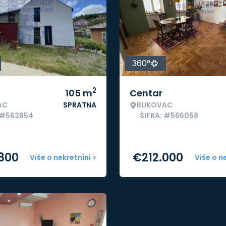
360°
2
105
m
Centar
AC
SPRATNA
BUKOVAC
 #563854
ŠIFRA: #566058
.800
€
212.000
Više o nekretnini >
Više o n