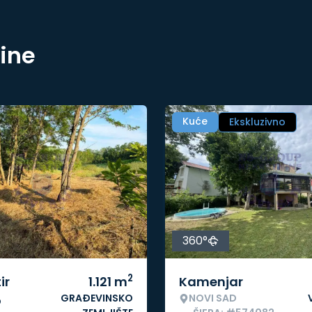
nine
Kuće
Ekskluzivno
360°
2
ir
1.121
m
Kamenjar
GRAĐEVINSKO
NOVI SAD
o