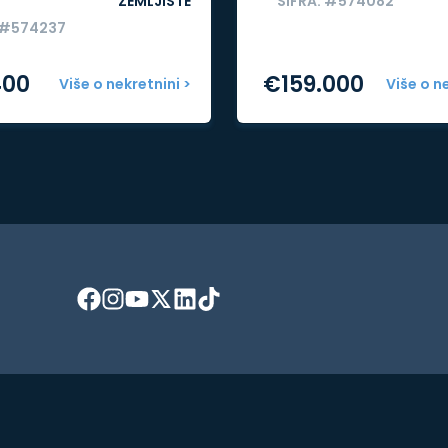
ZEMLJIŠTE
ŠIFRA: #574082
 #574237
400
€
159.000
Više o nekretnini >
Više o n