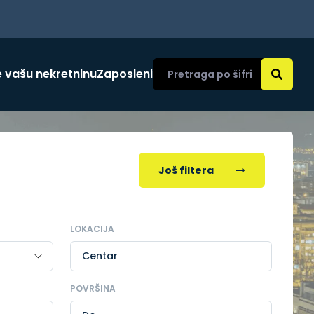
 vašu nekretninu
Zaposleni
Još filtera
LOKACIJA
Centar
POVRŠINA