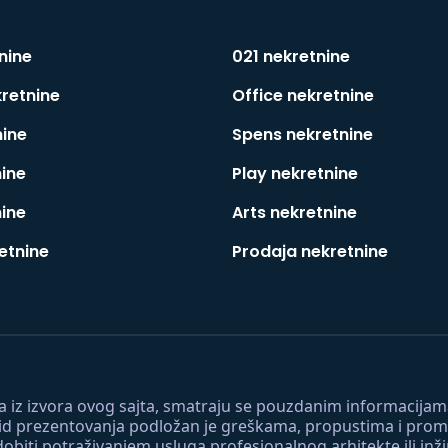
nine
021 nekretnine
kretnine
Office nekretnine
nine
Spens nekretnine
nine
Play nekretnine
nine
Arts nekretnine
etnine
Prodaja nekretnine
 a iz izvora ovog sajta, smatraju se pouzdanim informacijama
v vid prezentovanja podložan je greškama, propustima i pro
obiti potraživanjem usluga profesionalnog arhitekte ili inž