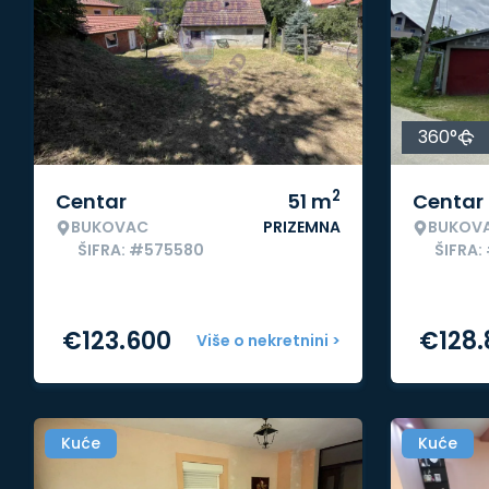
360°
2
Centar
51
m
Centar
BUKOVAC
PRIZEMNA
BUKOV
ŠIFRA: #575580
ŠIFRA:
€
123.600
€
128
Više o nekretnini >
Kuće
Kuće