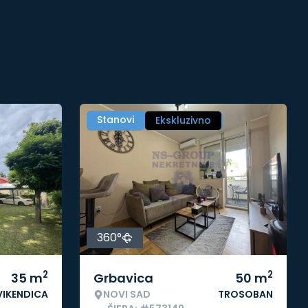
Stanovi
Ekskluzivno
360°
2
2
35
m
Grbavica
50
m
VIKENDICA
NOVI SAD
TROSOBAN