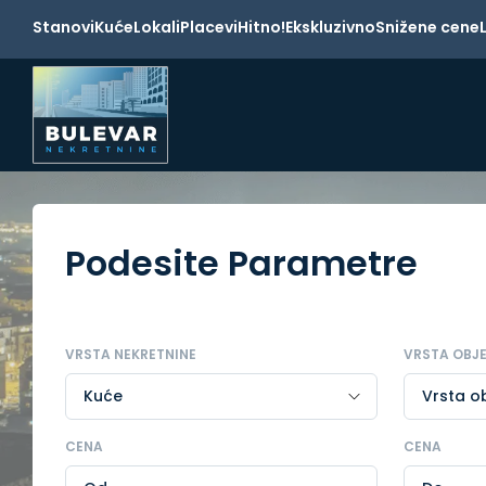
Stanovi
Kuće
Lokali
Placevi
Hitno!
Ekskluzivno
Snižene cene
Podesite Parametre
VRSTA NEKRETNINE
VRSTA OBJ
CENA
CENA