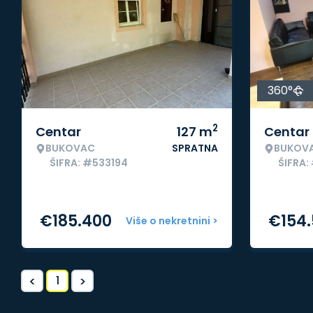
360°
2
Centar
127
m
Centar
BUKOVAC
SPRATNA
BUKOV
ŠIFRA: #533194
ŠIFRA:
€
185.400
€
154
Više o nekretnini >
<
>
1