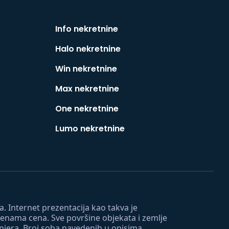
Info nekretnine
Halo nekretnine
Win nekretnine
Max nekretnine
One nekretnine
Lumo nekretnine
. Internet prezentacija kao takva je
menama cena. Sve površine objekata i zemlje
injera. Broj soba navedenih u opisima