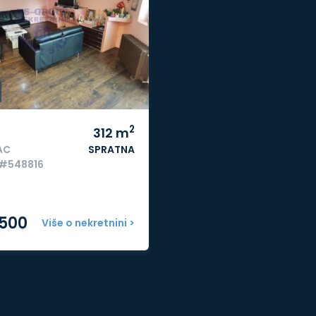
2
312
m
AC
SPRATNA
 #548816
.500
Više o nekretnini >