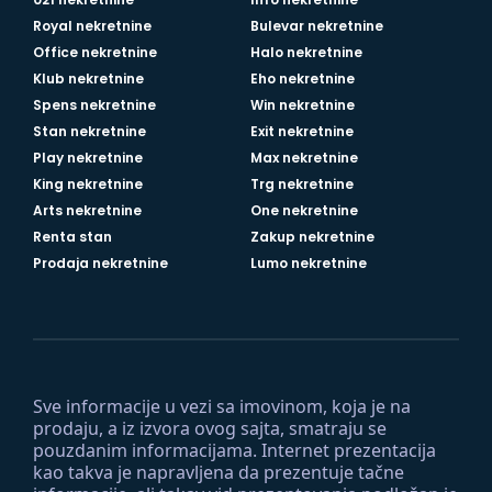
Royal nekretnine
Bulevar nekretnine
Office nekretnine
Halo nekretnine
Klub nekretnine
Eho nekretnine
Spens nekretnine
Win nekretnine
Stan nekretnine
Exit nekretnine
Play nekretnine
Max nekretnine
King nekretnine
Trg nekretnine
Arts nekretnine
One nekretnine
Renta stan
Zakup nekretnine
Prodaja nekretnine
Lumo nekretnine
Sve informacije u vezi sa imovinom, koja je na
prodaju, a iz izvora ovog sajta, smatraju se
pouzdanim informacijama. Internet prezentacija
kao takva je napravljena da prezentuje tačne