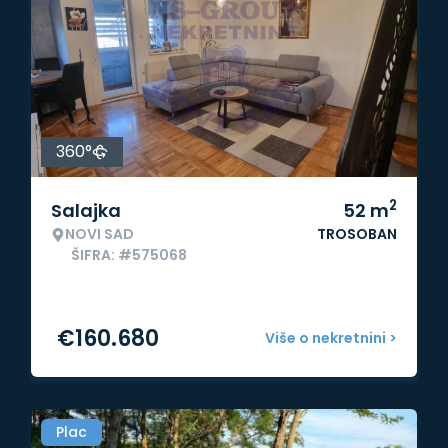
360°
2
Salajka
52
m
NOVI SAD
TROSOBAN
ŠIFRA: #575068
€
160.680
Više o nekretnini >
Plac