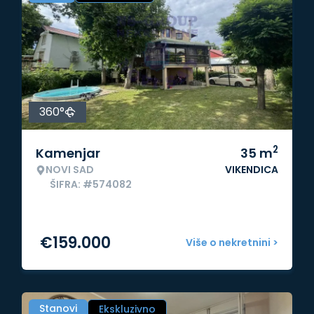
360°
2
Kamenjar
35
m
NOVI SAD
VIKENDICA
ŠIFRA: #574082
€
159.000
Više o nekretnini >
Stanovi
Ekskluzivno