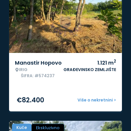
2
Manastir Hopovo
1.121
m
IRIG
GRAĐEVINSKO ZEMLJIŠTE
ŠIFRA: #574237
€
82.400
Više o nekretnini >
Kuće
Ekskluzivno