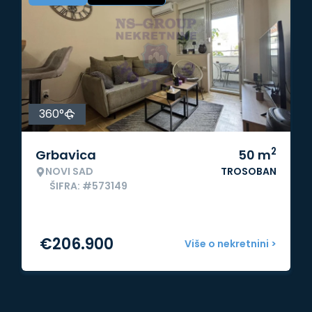
360°
2
Grbavica
50
m
NOVI SAD
TROSOBAN
ŠIFRA: #573149
€
206.900
Više o nekretnini >