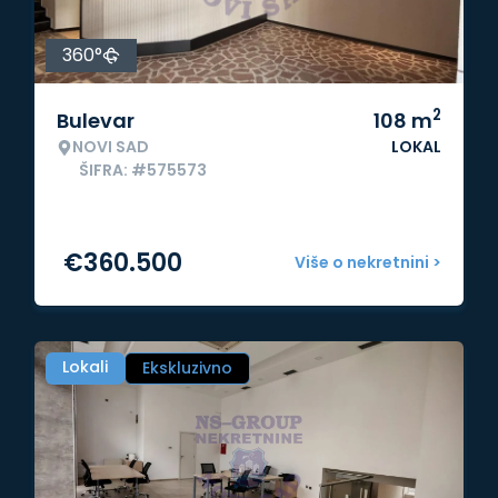
360°
2
Bulevar
108
m
NOVI SAD
LOKAL
ŠIFRA: #575573
€
360.500
Više o nekretnini >
Lokali
Ekskluzivno