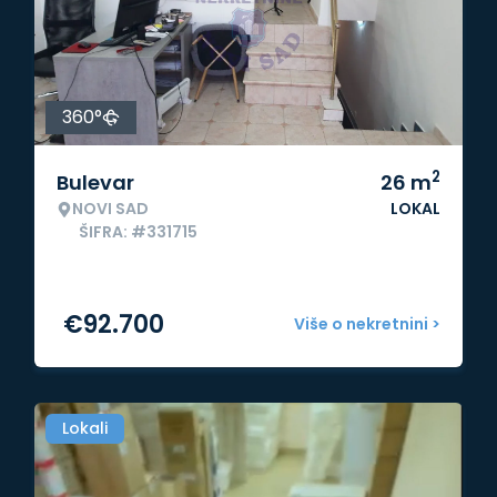
360°
2
Bulevar
26
m
NOVI SAD
LOKAL
ŠIFRA: #331715
€
92.700
Više o nekretnini >
Lokali