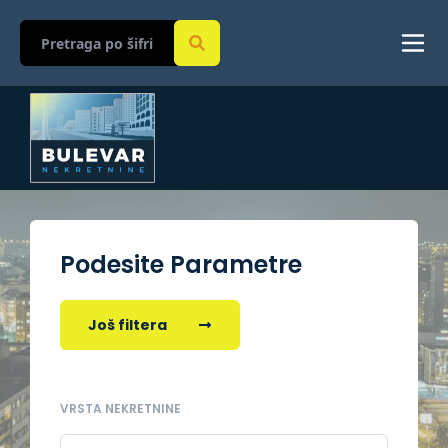
Podesite Parametre
Još filtera
VRSTA NEKRETNINE