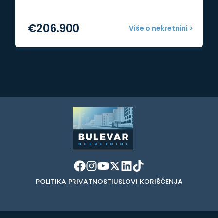
€
206.900
Više o nekretnini >
POLITIKA PRIVATNOSTI
USLOVI KORIŠĆENJA