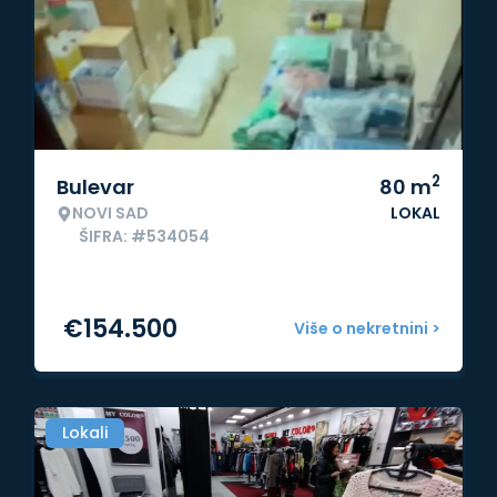
2
Bulevar
80
m
NOVI SAD
LOKAL
ŠIFRA: #534054
€
154.500
Više o nekretnini >
Lokali