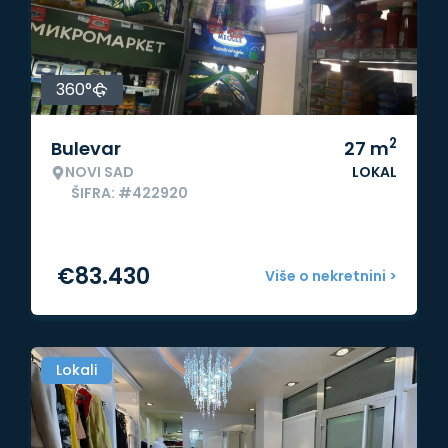
360°
2
Bulevar
27
m
NOVI SAD
LOKAL
ŠIFRA: #422920
€
83.430
Više o nekretnini >
Lokali