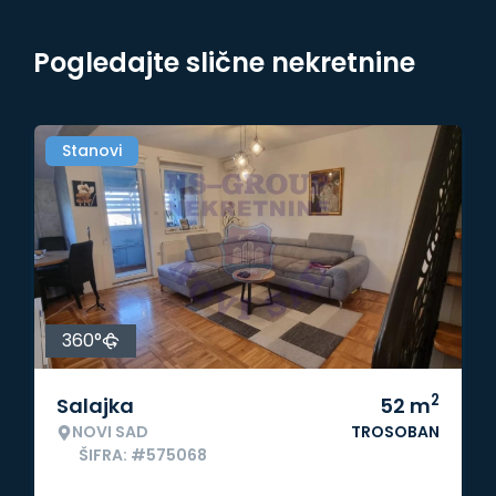
Pogledajte slične nekretnine
Stanovi
360°
2
Salajka
52
m
NOVI SAD
TROSOBAN
ŠIFRA: #575068