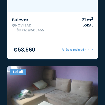
2
Bulevar
21
m
NOVI SAD
LOKAL
ŠIFRA: #503455
€
53.560
Više o nekretnini >
Lokali