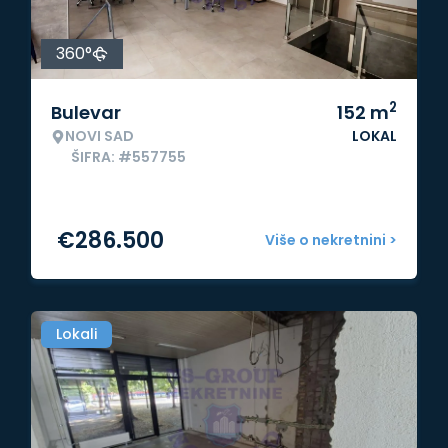
360°
2
Bulevar
152
m
NOVI SAD
LOKAL
ŠIFRA: #557755
€
286.500
Više o nekretnini >
Lokali