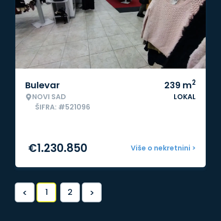
2
Bulevar
239
m
NOVI SAD
LOKAL
ŠIFRA: #521096
€
1.230.850
Više o nekretnini >
<
>
1
2