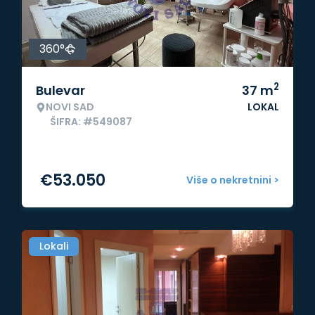
360°
2
Bulevar
37
m
NOVI SAD
LOKAL
ŠIFRA: #549087
€
53.050
Više o nekretnini >
Lokali