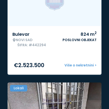
2
Bulevar
824
m
NOVI SAD
POSLOVNI OBJEKAT
ŠIFRA: #442294
€
2.523.500
Više o nekretnini >
Lokali