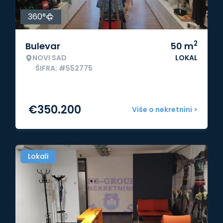
360°
2
Bulevar
50
m
NOVI SAD
LOKAL
ŠIFRA: #552775
€
350.200
Više o nekretnini >
Lokali