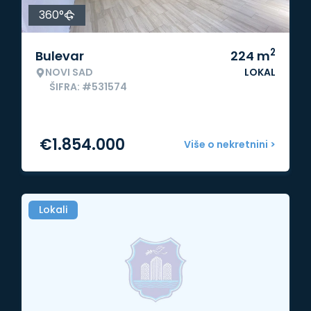
360°
2
Bulevar
224
m
NOVI SAD
LOKAL
ŠIFRA: #531574
€
1.854.000
Više o nekretnini >
Lokali