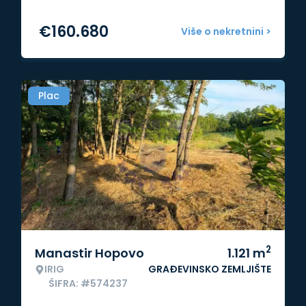
€
160.680
Više o nekretnini >
Plac
2
Manastir Hopovo
1.121
m
IRIG
GRAĐEVINSKO ZEMLJIŠTE
ŠIFRA: #574237