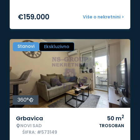
€
159.000
Više o nekretnini >
Stanovi
Ekskluzivno
360°
2
Grbavica
50
m
NOVI SAD
TROSOBAN
ŠIFRA: #573149