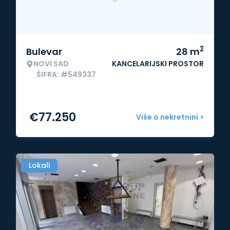
2
Bulevar
28
m
NOVI SAD
KANCELARIJSKI PROSTOR
ŠIFRA: #549337
€
77.250
Više o nekretnini >
Lokali