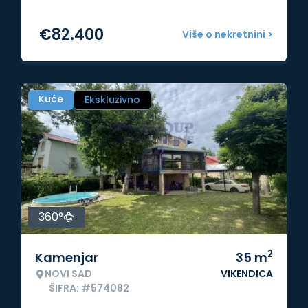
€
82.400
Više o nekretnini >
Kuće
Ekskluzivno
360°
2
Kamenjar
35
m
NOVI SAD
VIKENDICA
ŠIFRA: #574082