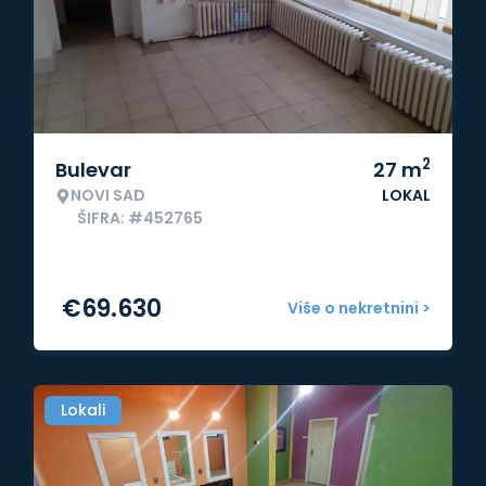
2
Bulevar
27
m
NOVI SAD
LOKAL
ŠIFRA: #452765
€
69.630
Više o nekretnini >
Lokali