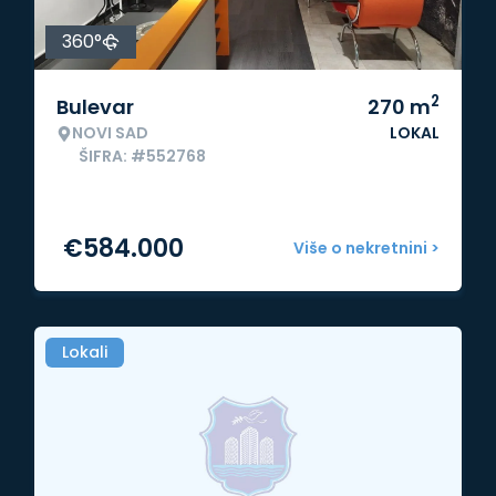
360°
2
Bulevar
270
m
NOVI SAD
LOKAL
ŠIFRA: #552768
€
584.000
Više o nekretnini >
Lokali