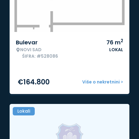
2
Bulevar
76
m
NOVI SAD
LOKAL
ŠIFRA: #528086
€
164.800
Više o nekretnini >
Lokali