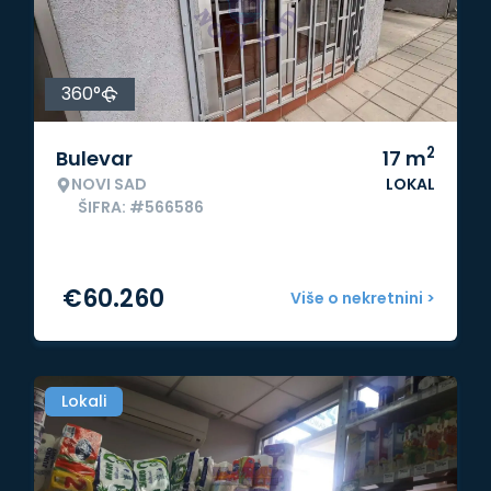
360°
2
Bulevar
17
m
NOVI SAD
LOKAL
ŠIFRA: #566586
€
60.260
Više o nekretnini >
Lokali