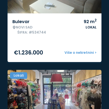
2
Bulevar
92
m
NOVI SAD
LOKAL
ŠIFRA: #534744
€
1.236.000
Više o nekretnini >
Lokali