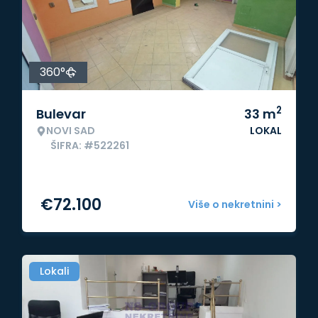
360°
2
Bulevar
33
m
NOVI SAD
LOKAL
ŠIFRA: #522261
€
72.100
Više o nekretnini >
Lokali