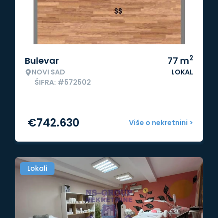
2
Bulevar
77
m
NOVI SAD
LOKAL
ŠIFRA: #572502
€
742.630
Više o nekretnini >
Lokali