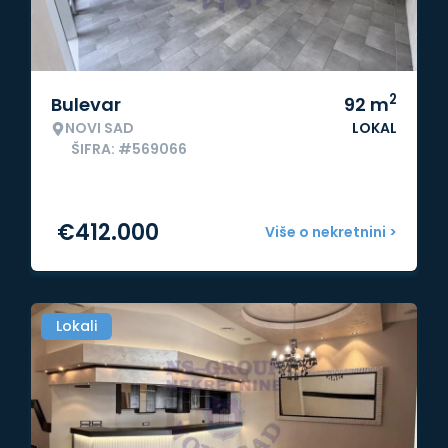
2
Bulevar
92
m
NOVI SAD
LOKAL
ŠIFRA: #569066
€
412.000
Više o nekretnini >
Lokali