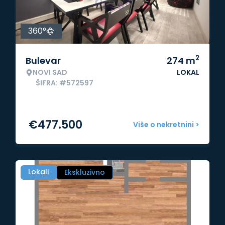
360°
2
Bulevar
274
m
NOVI SAD
LOKAL
ŠIFRA: #572597
€
477.500
Više o nekretnini >
Lokali
Ekskluzivno