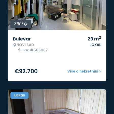
360°
2
Bulevar
29
m
NOVI SAD
LOKAL
ŠIFRA: #505087
€
92.700
Više o nekretnini >
Lokali