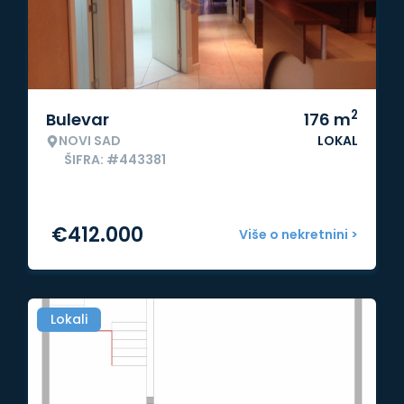
2
Bulevar
176
m
NOVI SAD
LOKAL
ŠIFRA: #443381
€
412.000
Više o nekretnini >
Lokali