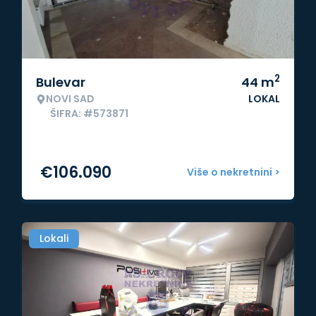
2
Bulevar
44
m
NOVI SAD
LOKAL
ŠIFRA: #573871
€
106.090
Više o nekretnini >
Lokali