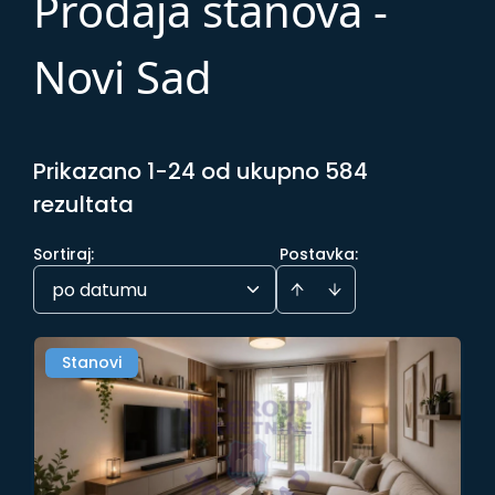
Prodaja stanova -
Novi Sad
Prikazano 1-24 od ukupno 584
rezultata
Sortiraj
:
Postavka:
po datumu
Stanovi