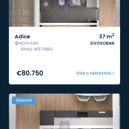
2
Adice
37
m
NOVI SAD
DVOSOBAN
ŠIFRA: #571960
€
80.750
Više o nekretnini >
Stanovi