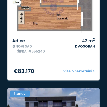
2
Adice
42
m
NOVI SAD
DVOSOBAN
ŠIFRA: #555240
€
83.170
Više o nekretnini >
Stanovi