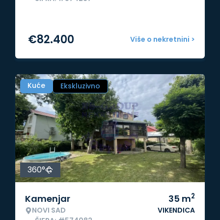
€
82.400
Više o nekretnini >
Kuće
Ekskluzivno
360°
2
Kamenjar
35
m
NOVI SAD
VIKENDICA