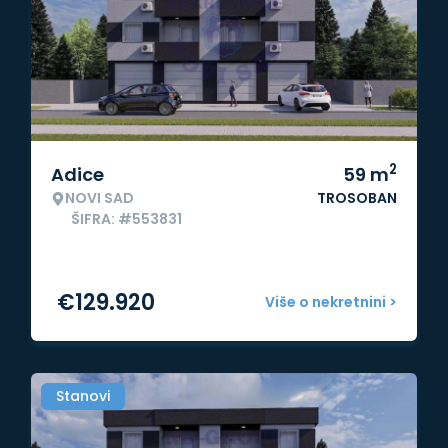
2
Adice
59
m
NOVI SAD
TROSOBAN
ŠIFRA: #553831
€
129.920
Više o nekretnini >
Stanovi