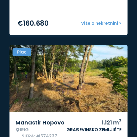
€
160.680
Više o nekretnini >
Plac
2
Manastir Hopovo
1.121
m
IRIG
GRAĐEVINSKO ZEMLJIŠTE
ŠIFRA: #574237