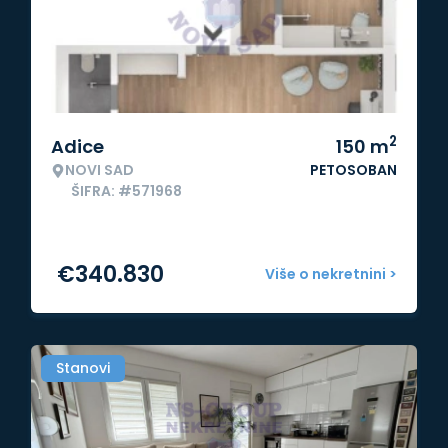
2
Adice
150
m
NOVI SAD
PETOSOBAN
ŠIFRA: #571968
€
340.830
Više o nekretnini >
Stanovi