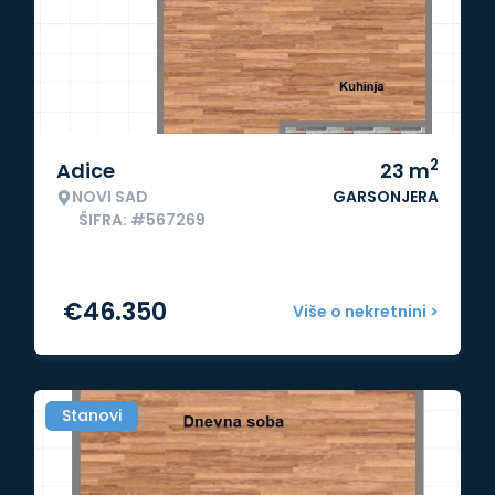
2
Adice
23
m
NOVI SAD
GARSONJERA
ŠIFRA: #567269
€
46.350
Više o nekretnini >
Stanovi