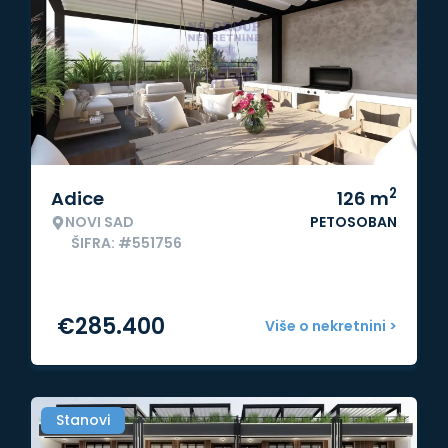
2
Adice
126
m
NOVI SAD
PETOSOBAN
ŠIFRA: #551756
€
285.400
Više o nekretnini >
Stanovi