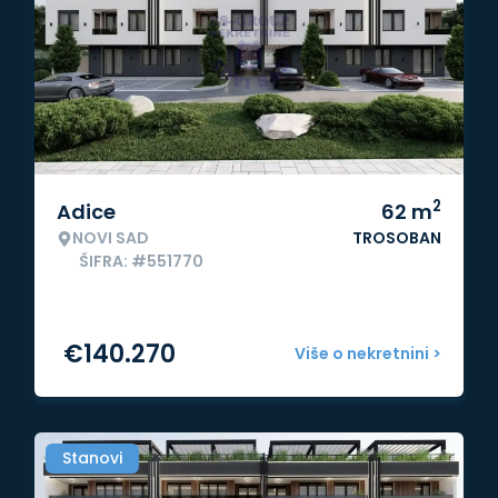
2
Adice
62
m
NOVI SAD
TROSOBAN
ŠIFRA: #551770
€
140.270
Više o nekretnini >
Stanovi