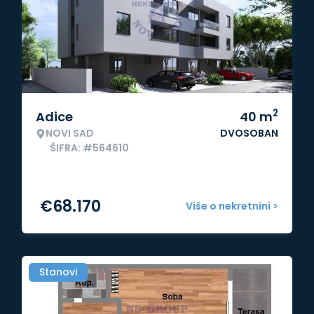
2
Adice
40
m
NOVI SAD
DVOSOBAN
ŠIFRA: #564610
€
68.170
Više o nekretnini >
Stanovi