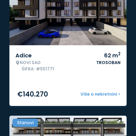
2
Adice
62
m
NOVI SAD
TROSOBAN
ŠIFRA: #551771
€
140.270
Više o nekretnini >
Stanovi