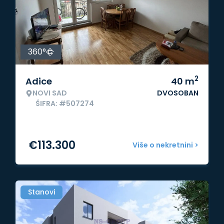
360°
2
Adice
40
m
NOVI SAD
DVOSOBAN
ŠIFRA: #507274
€
113.300
Više o nekretnini >
Stanovi