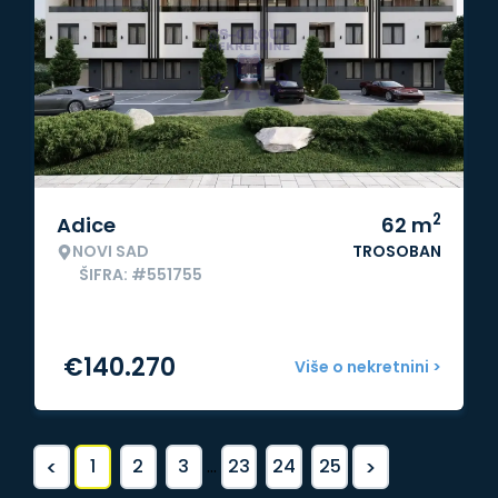
2
Adice
62
m
NOVI SAD
TROSOBAN
ŠIFRA: #551755
€
140.270
Više o nekretnini >
<
>
1
2
3
...
23
24
25