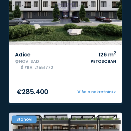
2
Adice
126
m
NOVI SAD
PETOSOBAN
ŠIFRA: #551772
€
285.400
Više o nekretnini >
Stanovi