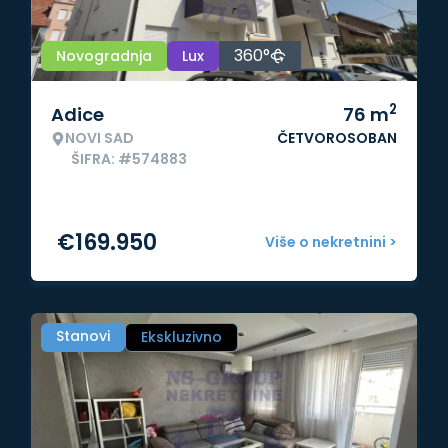
360°
Novogradnja
Lux
2
Adice
76
m
NOVI SAD
ČETVOROSOBAN
ŠIFRA: #574883
€
169.950
Više o nekretnini >
Stanovi
Ekskluzivno