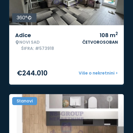
360°
2
Adice
108
m
NOVI SAD
ČETVOROSOBAN
ŠIFRA: #573918
€
244.010
Više o nekretnini >
Stanovi