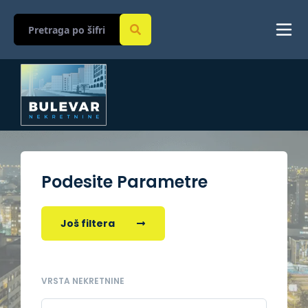
Podesite Parametre
Još filtera
VRSTA NEKRETNINE