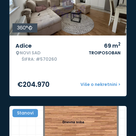
360°
2
Adice
69
m
NOVI SAD
TROIPOSOBAN
ŠIFRA: #570260
€
204.970
Više o nekretnini >
Stanovi