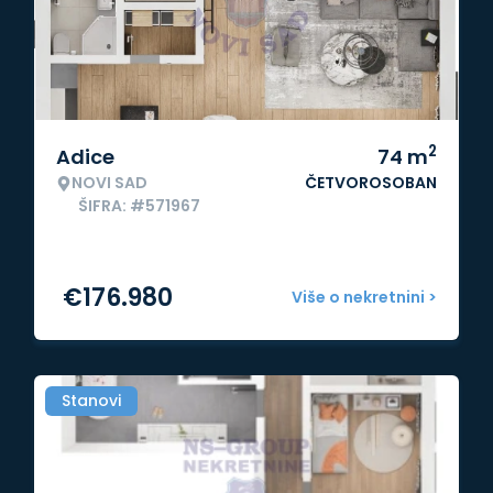
2
Adice
74
m
NOVI SAD
ČETVOROSOBAN
ŠIFRA: #571967
€
176.980
Više o nekretnini >
Stanovi