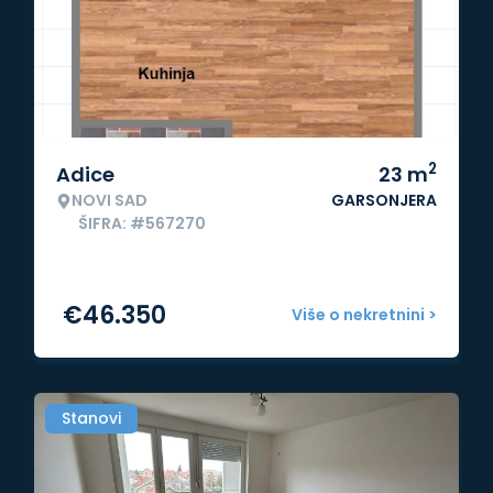
2
Adice
23
m
NOVI SAD
GARSONJERA
ŠIFRA: #567270
€
46.350
Više o nekretnini >
Stanovi