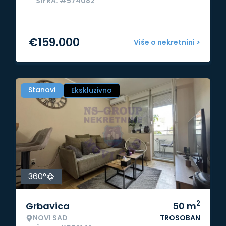
ŠIFRA: #574082
€
159.000
Više o nekretnini >
Stanovi
Ekskluzivno
360°
2
Grbavica
50
m
NOVI SAD
TROSOBAN