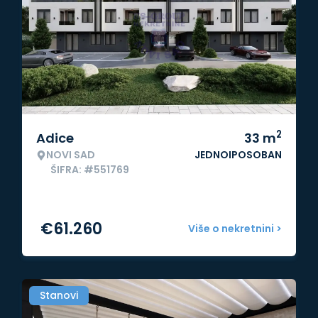
2
Adice
33
m
NOVI SAD
JEDNOIPOSOBAN
ŠIFRA: #551769
€
61.260
Više o nekretnini >
Stanovi