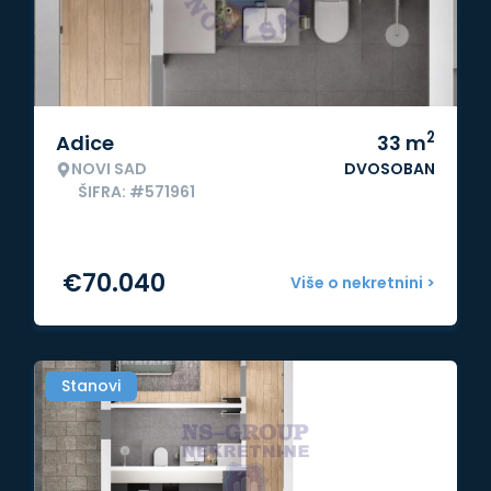
2
Adice
33
m
NOVI SAD
DVOSOBAN
ŠIFRA: #571961
€
70.040
Više o nekretnini >
Stanovi