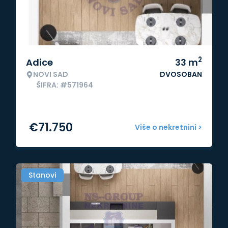
2
Adice
33
m
NOVI SAD
DVOSOBAN
ŠIFRA: #571964
€
71.750
Više o nekretnini >
Stanovi