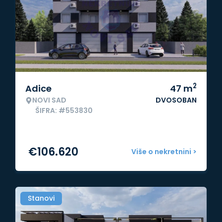
2
Adice
47
m
NOVI SAD
DVOSOBAN
ŠIFRA: #553830
€
106.620
Više o nekretnini >
Stanovi