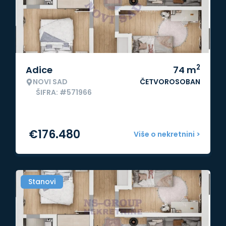
2
Adice
74
m
NOVI SAD
ČETVOROSOBAN
ŠIFRA: #571966
€
176.480
Više o nekretnini >
Stanovi