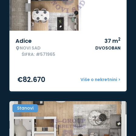
2
Adice
37
m
NOVI SAD
DVOSOBAN
ŠIFRA: #571965
€
82.670
Više o nekretnini >
Stanovi