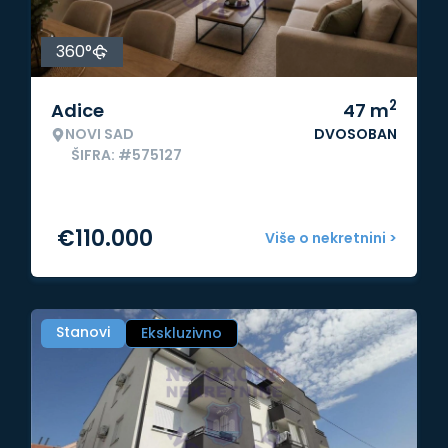
360°
2
Adice
47
m
NOVI SAD
DVOSOBAN
ŠIFRA: #575127
€
110.000
Više o nekretnini >
Stanovi
Ekskluzivno