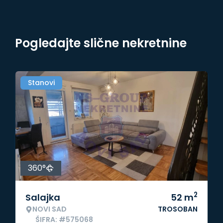
Pogledajte slične nekretnine
Stanovi
360°
2
Salajka
52
m
NOVI SAD
TROSOBAN
ŠIFRA: #575068