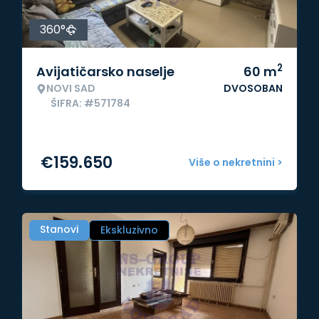
360°
2
Avijatičarsko naselje
60
m
NOVI SAD
DVOSOBAN
ŠIFRA: #571784
€
159.650
Više o nekretnini >
Stanovi
Ekskluzivno