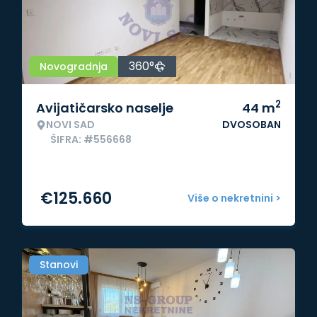
360°
Novogradnja
2
Avijatičarsko naselje
44
m
NOVI SAD
DVOSOBAN
ŠIFRA: #556668
€
125.660
Više o nekretnini >
Stanovi