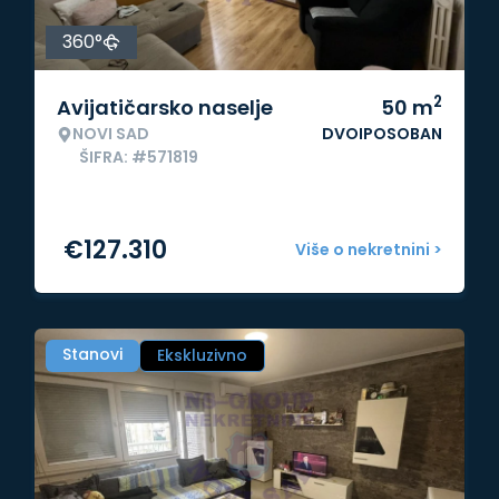
360°
2
Avijatičarsko naselje
50
m
NOVI SAD
DVOIPOSOBAN
ŠIFRA: #571819
€
127.310
Više o nekretnini >
Stanovi
Ekskluzivno