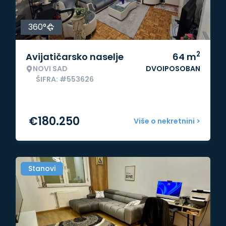
360°
2
Avijatičarsko naselje
64
m
NOVI SAD
DVOIPOSOBAN
ŠIFRA: #553626
€
180.250
Više o nekretnini >
Stanovi