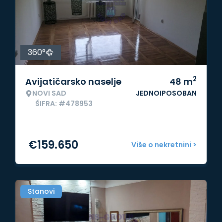
360°
2
Avijatičarsko naselje
48
m
NOVI SAD
JEDNOIPOSOBAN
ŠIFRA: #478953
€
159.650
Više o nekretnini >
Stanovi