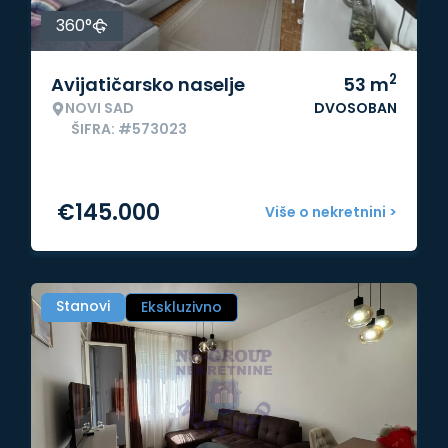
360°
2
Avijatičarsko naselje
53
m
NOVI SAD
DVOSOBAN
ŠIFRA: #573023
€
145.000
Više o nekretnini >
Stanovi
Ekskluzivno