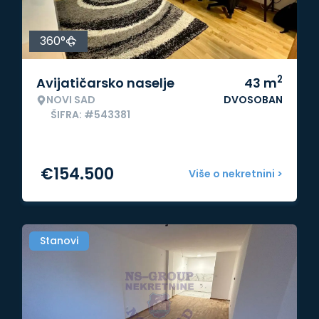
360°
2
Avijatičarsko naselje
43
m
NOVI SAD
DVOSOBAN
ŠIFRA: #543381
€
154.500
Više o nekretnini >
Stanovi