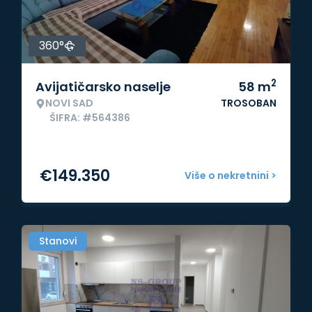
360°
2
Avijatičarsko naselje
58
m
NOVI SAD
TROSOBAN
ŠIFRA: #564386
€
149.350
Više o nekretnini >
Stanovi