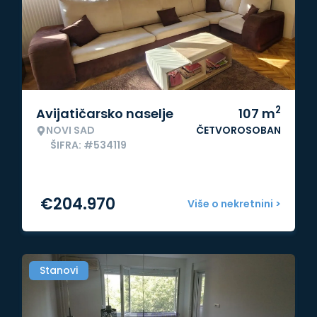
2
Avijatičarsko naselje
107
m
NOVI SAD
ČETVOROSOBAN
ŠIFRA: #534119
€
204.970
Više o nekretnini >
Stanovi