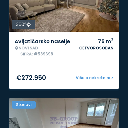
360°
2
Avijatičarsko naselje
75
m
NOVI SAD
ČETVOROSOBAN
ŠIFRA: #539698
€
272.950
Više o nekretnini >
Stanovi