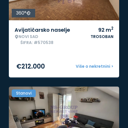
360°
2
Avijatičarsko naselje
92
m
NOVI SAD
TROSOBAN
ŠIFRA: #570538
€
212.000
Više o nekretnini >
Stanovi