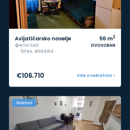
2
Avijatičarsko naselje
56
m
NOVI SAD
DVOSOBAN
ŠIFRA: #564154
€
106.710
Više o nekretnini >
Stanovi