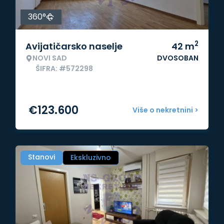
360°
2
Avijatičarsko naselje
42
m
NOVI SAD
DVOSOBAN
ŠIFRA: #572298
€
123.600
Više o nekretnini >
Stanovi
Ekskluzivno