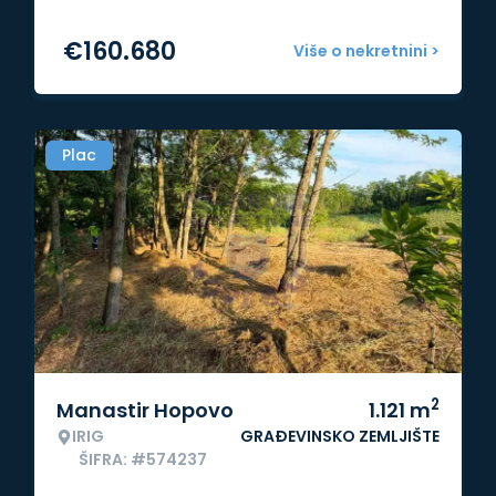
€
160.680
Više o nekretnini >
Plac
2
Manastir Hopovo
1.121
m
IRIG
GRAĐEVINSKO ZEMLJIŠTE
ŠIFRA: #574237