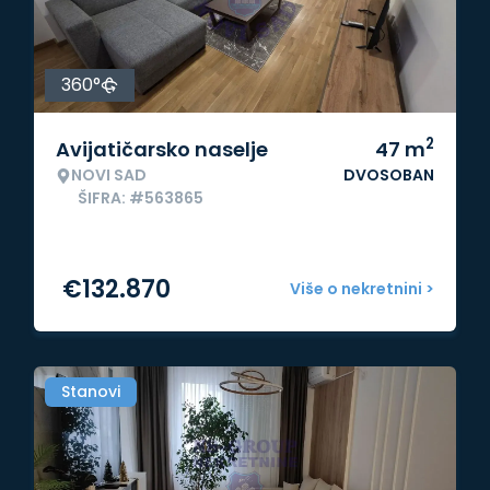
360°
2
Avijatičarsko naselje
47
m
NOVI SAD
DVOSOBAN
ŠIFRA: #563865
€
132.870
Više o nekretnini >
Stanovi