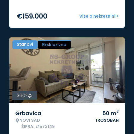
€
159.000
Više o nekretnini >
Stanovi
Ekskluzivno
360°
2
Grbavica
50
m
NOVI SAD
TROSOBAN
ŠIFRA: #573149