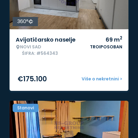
360°
2
Avijatičarsko naselje
69
m
NOVI SAD
TROIPOSOBAN
ŠIFRA: #564343
€
175.100
Više o nekretnini >
Stanovi