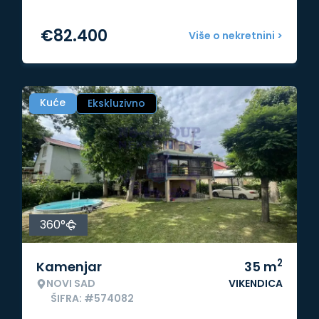
€
82.400
Više o nekretnini >
Kuće
Ekskluzivno
360°
2
Kamenjar
35
m
NOVI SAD
VIKENDICA
ŠIFRA: #574082