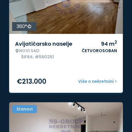
360°
2
Avijatičarsko naselje
94
m
NOVI SAD
ČETVOROSOBAN
ŠIFRA: #560261
€
213.000
Više o nekretnini >
Stanovi