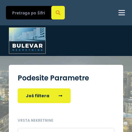
Podesite Parametre
Još filtera
VRSTA NEKRETNINE