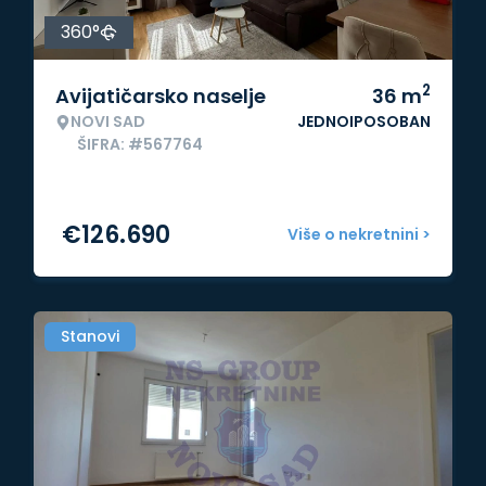
360°
2
Avijatičarsko naselje
36
m
NOVI SAD
JEDNOIPOSOBAN
ŠIFRA: #567764
€
126.690
Više o nekretnini >
Stanovi