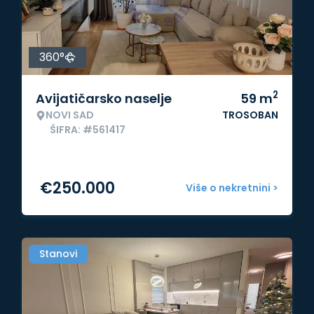
360°
2
Avijatičarsko naselje
59
m
NOVI SAD
TROSOBAN
ŠIFRA: #561417
€
250.000
Više o nekretnini >
Stanovi