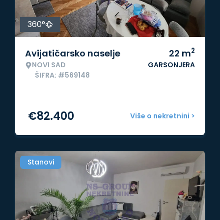
360°
2
Avijatičarsko naselje
22
m
NOVI SAD
GARSONJERA
ŠIFRA: #569148
€
82.400
Više o nekretnini >
Stanovi