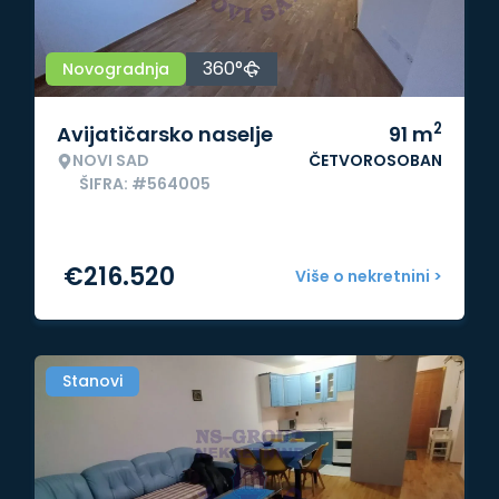
360°
Novogradnja
2
Avijatičarsko naselje
91
m
NOVI SAD
ČETVOROSOBAN
ŠIFRA: #564005
€
216.520
Više o nekretnini >
Stanovi