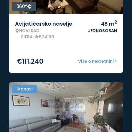
360°
2
Avijatičarsko naselje
48
m
NOVI SAD
JEDNOSOBAN
ŠIFRA: #574150
€
111.240
Više o nekretnini >
Stanovi