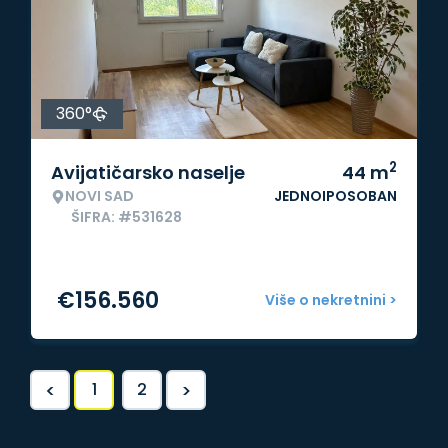
360°
2
Avijatičarsko naselje
44
m
NOVI SAD
JEDNOIPOSOBAN
ŠIFRA: #531628
€
156.560
Više o nekretnini >
<
>
1
2