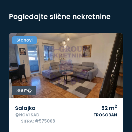
Pogledajte slične nekretnine
Stanovi
360°
2
Salajka
52
m
NOVI SAD
TROSOBAN
ŠIFRA: #575068