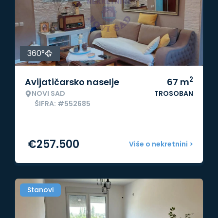
360°
2
Avijatičarsko naselje
67
m
NOVI SAD
TROSOBAN
ŠIFRA: #552685
€
257.500
Više o nekretnini >
Stanovi