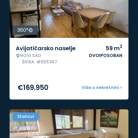
360°
2
Avijatičarsko naselje
59
m
NOVI SAD
DVOIPOSOBAN
ŠIFRA: #555367
€
169.950
Više o nekretnini >
Stanovi