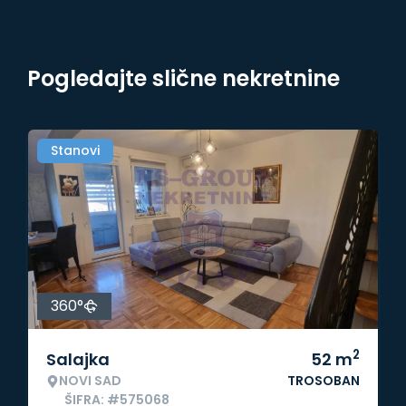
Pogledajte slične nekretnine
Stanovi
360°
2
Salajka
52
m
NOVI SAD
TROSOBAN
ŠIFRA: #575068