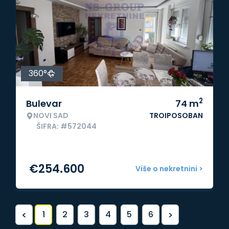
360°
2
Bulevar
74
m
NOVI SAD
TROIPOSOBAN
ŠIFRA: #572044
€
254.600
Više o nekretnini >
<
>
1
2
3
4
5
6