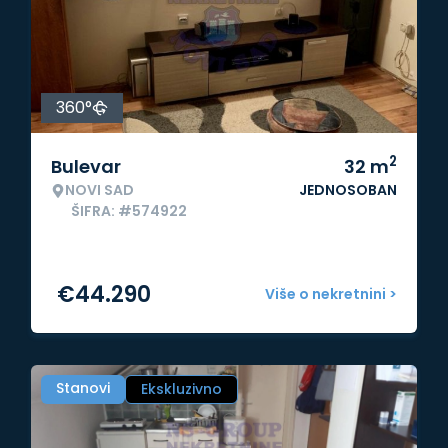
360°
2
Bulevar
32
m
NOVI SAD
JEDNOSOBAN
ŠIFRA: #574922
€
44.290
Više o nekretnini >
Stanovi
Ekskluzivno