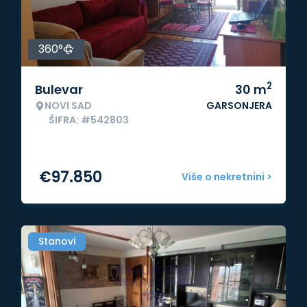
360°
2
Bulevar
30
m
NOVI SAD
GARSONJERA
ŠIFRA: #542803
€
97.850
Više o nekretnini >
Stanovi