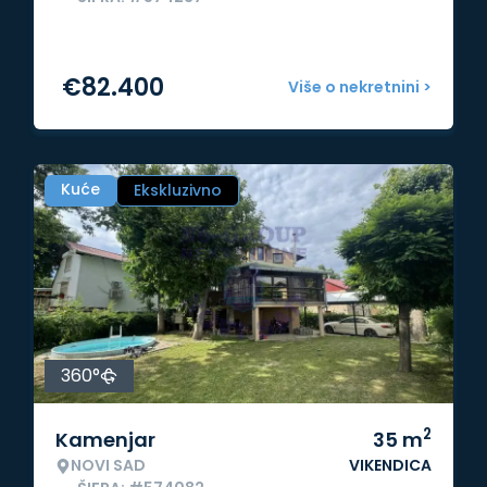
€
82.400
Više o nekretnini >
Kuće
Ekskluzivno
360°
2
Kamenjar
35
m
NOVI SAD
VIKENDICA