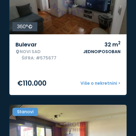
360°
2
Bulevar
32
m
NOVI SAD
JEDNOIPOSOBAN
ŠIFRA: #575677
€
110.000
Više o nekretnini >
Stanovi