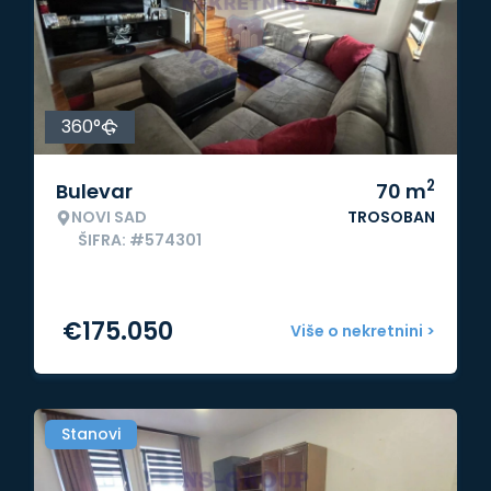
360°
2
Bulevar
70
m
NOVI SAD
TROSOBAN
ŠIFRA: #574301
€
175.050
Više o nekretnini >
Stanovi