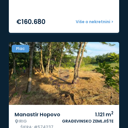
€
160.680
Više o nekretnini >
Plac
2
Manastir Hopovo
1.121
m
IRIG
GRAĐEVINSKO ZEMLJIŠTE
ŠIFRA: #574237