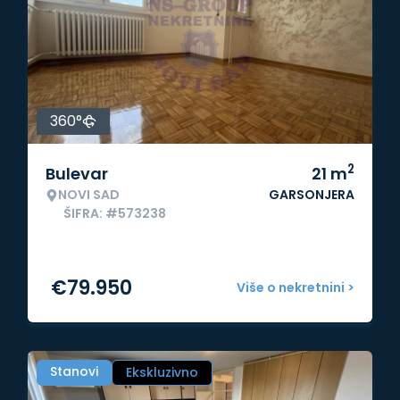
360°
2
Bulevar
21
m
NOVI SAD
GARSONJERA
ŠIFRA: #573238
€
79.950
Više o nekretnini >
Stanovi
Ekskluzivno