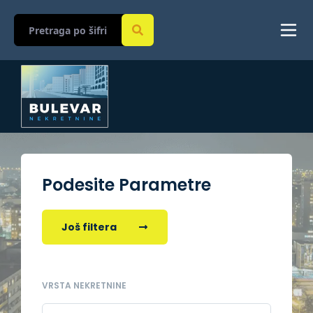
Podesite Parametre
Još filtera
VRSTA NEKRETNINE