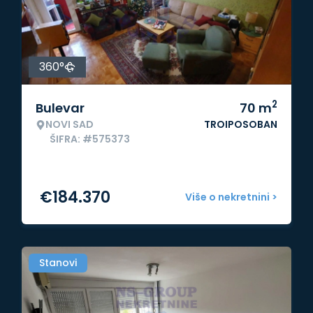
360°
2
Bulevar
70
m
NOVI SAD
TROIPOSOBAN
ŠIFRA: #575373
€
184.370
Više o nekretnini >
Stanovi