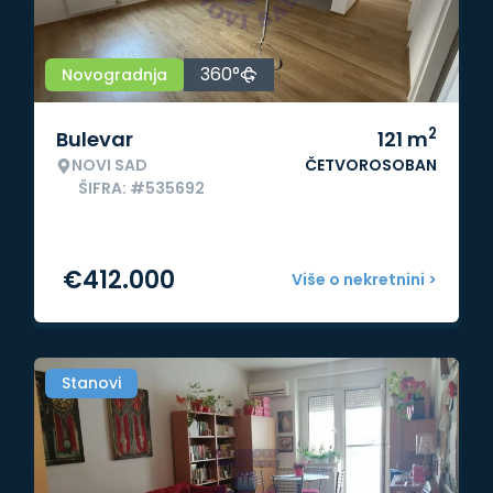
360°
Novogradnja
2
Bulevar
121
m
NOVI SAD
ČETVOROSOBAN
ŠIFRA: #535692
€
412.000
Više o nekretnini >
Stanovi