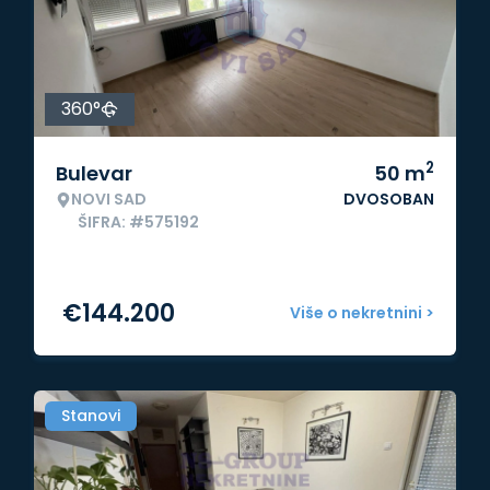
360°
2
Bulevar
50
m
NOVI SAD
DVOSOBAN
ŠIFRA: #575192
€
144.200
Više o nekretnini >
Stanovi