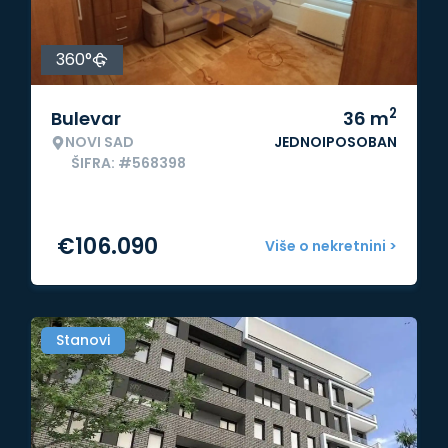
360°
2
Bulevar
36
m
NOVI SAD
JEDNOIPOSOBAN
ŠIFRA: #568398
€
106.090
Više o nekretnini >
Stanovi