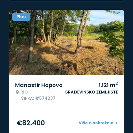
Plac
2
Manastir Hopovo
1.121
m
IRIG
GRAĐEVINSKO ZEMLJIŠTE
ŠIFRA: #574237
€
82.400
Više o nekretnini >