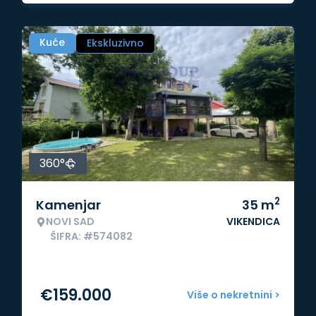
Kuće
Ekskluzivno
360°
2
Kamenjar
35
m
NOVI SAD
VIKENDICA
ŠIFRA: #574082
€
159.000
Više o nekretnini >