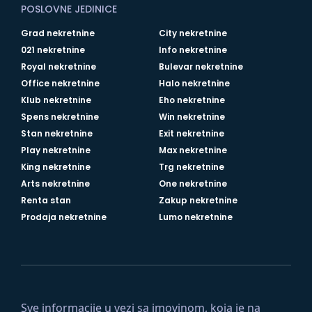
POSLOVNE JEDINICE
Grad nekretnine
City nekretnine
021 nekretnine
Info nekretnine
Royal nekretnine
Bulevar nekretnine
Office nekretnine
Halo nekretnine
Klub nekretnine
Eho nekretnine
Spens nekretnine
Win nekretnine
Stan nekretnine
Exit nekretnine
Play nekretnine
Max nekretnine
King nekretnine
Trg nekretnine
Arts nekretnine
One nekretnine
Renta stan
Zakup nekretnine
Prodaja nekretnine
Lumo nekretnine
Sve informacije u vezi sa imovinom, koja je na