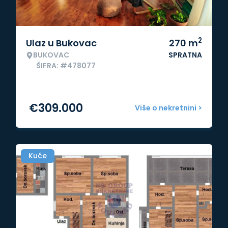
2
Ulaz u Bukovac
270
m
BUKOVAC
SPRATNA
ŠIFRA: #478077
€
309.000
Više o nekretnini >
Kuće