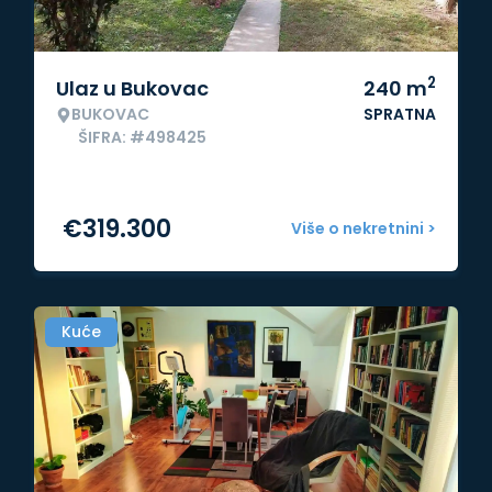
2
Ulaz u Bukovac
240
m
BUKOVAC
SPRATNA
ŠIFRA: #498425
€
319.300
Više o nekretnini >
Kuće