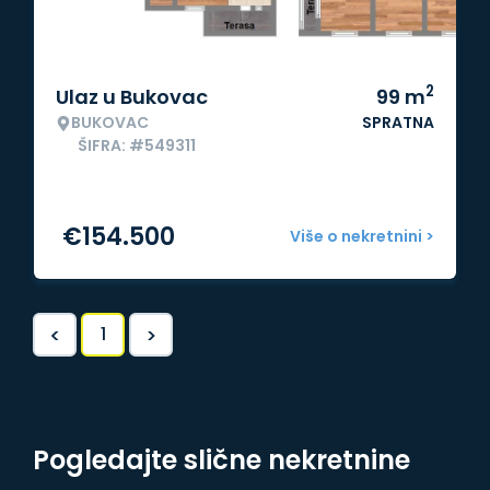
2
Ulaz u Bukovac
99
m
BUKOVAC
SPRATNA
ŠIFRA: #549311
€
154.500
Više o nekretnini >
<
>
1
Pogledajte slične nekretnine