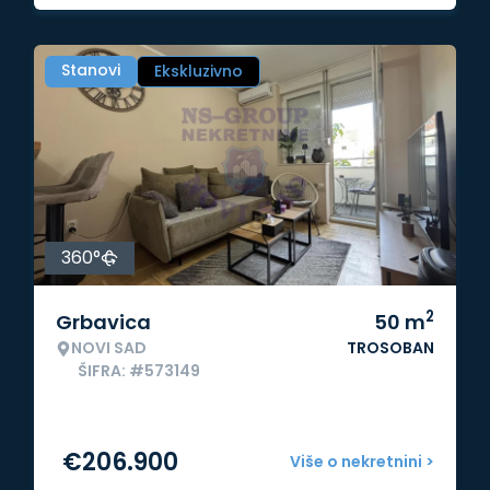
Stanovi
Ekskluzivno
360°
2
Grbavica
50
m
NOVI SAD
TROSOBAN
ŠIFRA: #573149
€
206.900
Više o nekretnini >