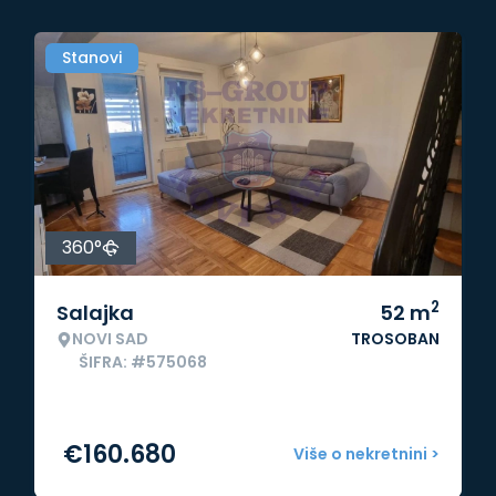
Stanovi
360°
2
Salajka
52
m
NOVI SAD
TROSOBAN
ŠIFRA: #575068
€
160.680
Više o nekretnini >