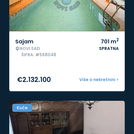
2
Sajam
701
m
NOVI SAD
SPRATNA
ŠIFRA: #568048
€
2.132.100
Više o nekretnini >
Kuće