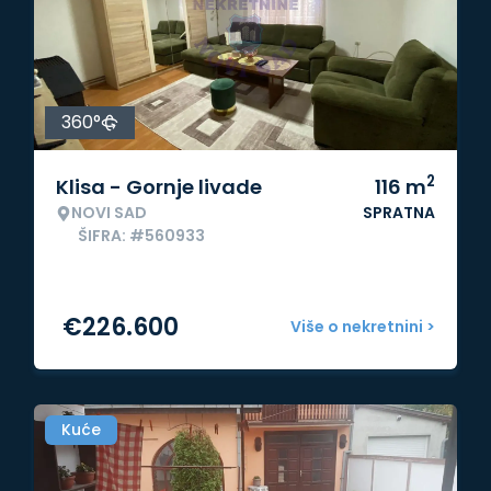
360°
2
Klisa - Gornje livade
116
m
NOVI SAD
SPRATNA
ŠIFRA: #560933
€
226.600
Više o nekretnini >
Kuće