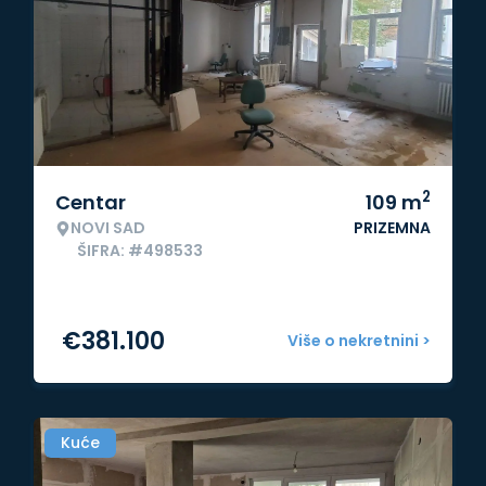
2
Centar
109
m
NOVI SAD
PRIZEMNA
ŠIFRA: #498533
€
381.100
Više o nekretnini >
Kuće