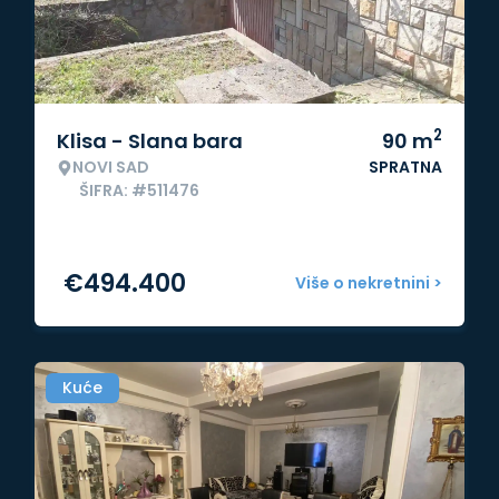
2
Klisa - Slana bara
90
m
NOVI SAD
SPRATNA
ŠIFRA: #511476
€
494.400
Više o nekretnini >
Kuće