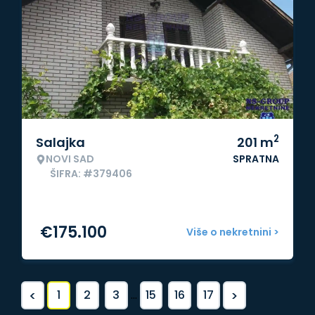
2
Salajka
201
m
NOVI SAD
SPRATNA
ŠIFRA: #379406
€
175.100
Više o nekretnini >
<
>
1
2
3
...
15
16
17