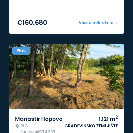
€
160.680
Više o nekretnini >
Plac
2
Manastir Hopovo
1.121
m
IRIG
GRAĐEVINSKO ZEMLJIŠTE
ŠIFRA: #574237