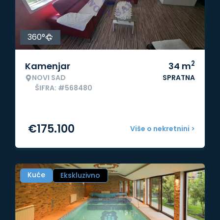
360°
2
Kamenjar
34
m
NOVI SAD
SPRATNA
ŠIFRA: #568480
€
175.100
Više o nekretnini >
Kuće
Ekskluzivno