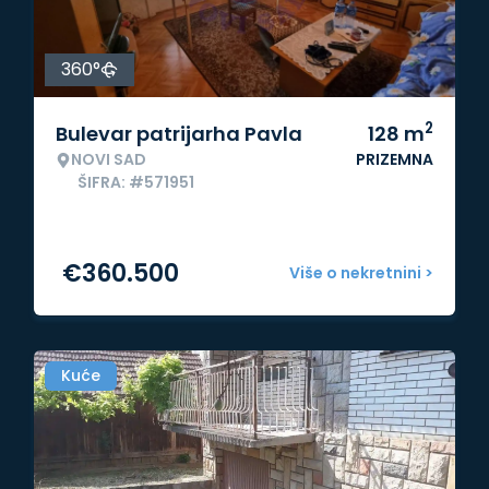
360°
2
Bulevar patrijarha Pavla
128
m
NOVI SAD
PRIZEMNA
ŠIFRA: #571951
€
360.500
Više o nekretnini >
Kuće