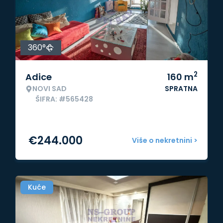
360°
2
Adice
160
m
NOVI SAD
SPRATNA
ŠIFRA: #565428
€
244.000
Više o nekretnini >
Kuće