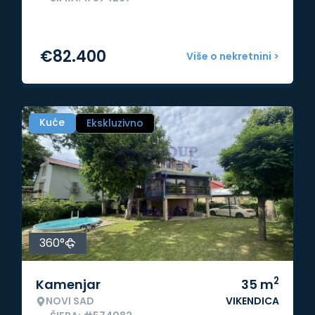
€
82.400
Više o nekretnini >
Kuće
Ekskluzivno
360°
2
Kamenjar
35
m
NOVI SAD
VIKENDICA