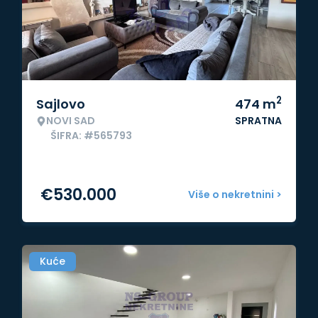
2
Sajlovo
474
m
NOVI SAD
SPRATNA
ŠIFRA: #565793
€
530.000
Više o nekretnini >
Kuće