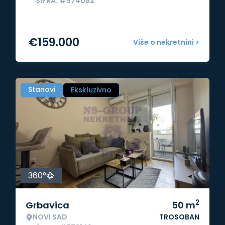
ŠIFRA: #574082
€
159.000
Više o nekretnini >
Stanovi
Ekskluzivno
360°
2
Grbavica
50
m
NOVI SAD
TROSOBAN