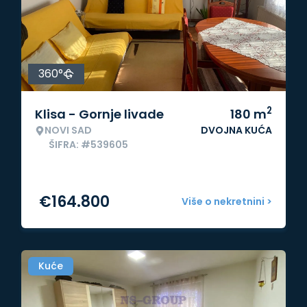
360°
2
Klisa - Gornje livade
180
m
NOVI SAD
DVOJNA KUĆA
ŠIFRA: #539605
€
164.800
Više o nekretnini >
Kuće