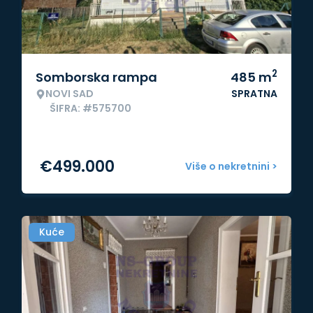
2
Somborska rampa
485
m
NOVI SAD
SPRATNA
ŠIFRA: #575700
€
499.000
Više o nekretnini >
Kuće