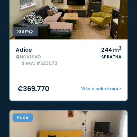
360°
2
Adice
244
m
NOVI SAD
SPRATNA
ŠIFRA: #523072
€
369.770
Više o nekretnini >
Kuće