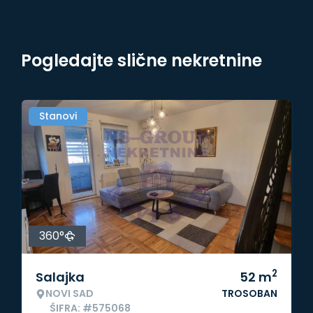
Pogledajte slične nekretnine
Stanovi
360°
2
Salajka
52
m
NOVI SAD
TROSOBAN
ŠIFRA: #575068