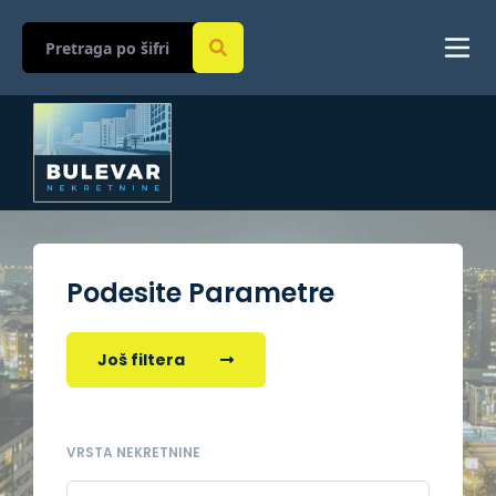
Podesite Parametre
Još filtera
VRSTA NEKRETNINE