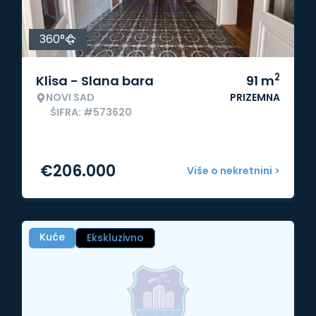
360°
2
Klisa - Slana bara
91
m
NOVI SAD
PRIZEMNA
ŠIFRA: #573620
€
206.000
Više o nekretnini >
Kuće
Ekskluzivno