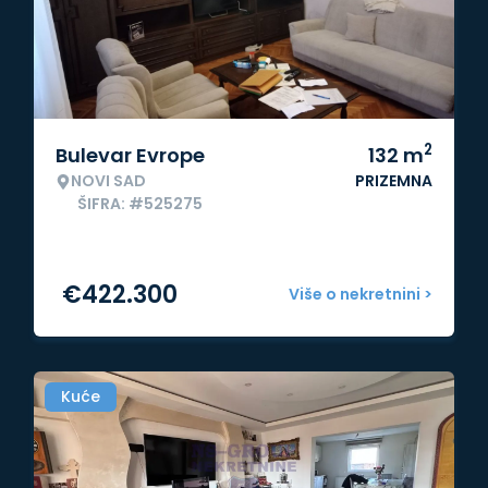
2
Bulevar Evrope
132
m
NOVI SAD
PRIZEMNA
ŠIFRA: #525275
€
422.300
Više o nekretnini >
Kuće