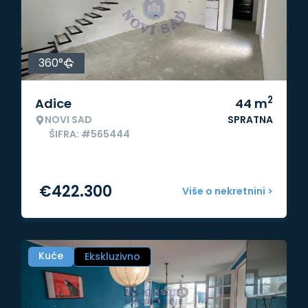
360°
2
Adice
44
m
NOVI SAD
SPRATNA
ŠIFRA: #565444
€
422.300
Više o nekretnini >
Kuće
Ekskluzivno