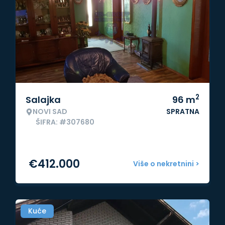
2
Salajka
96
m
NOVI SAD
SPRATNA
ŠIFRA: #307680
€
412.000
Više o nekretnini >
Kuće