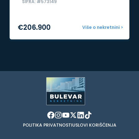
ŠIFRA: #573149
€
206.900
Više o nekretnini >
POLITIKA PRIVATNOSTI
USLOVI KORIŠĆENJA