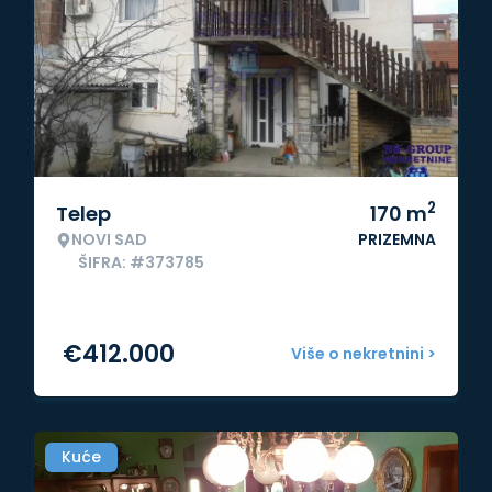
2
Telep
170
m
NOVI SAD
PRIZEMNA
ŠIFRA: #373785
€
412.000
Više o nekretnini >
Kuće