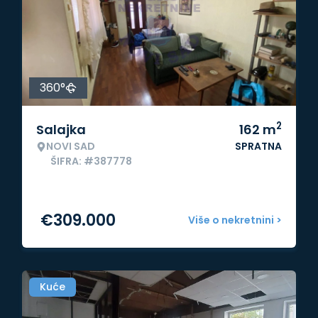
360°
2
Salajka
162
m
NOVI SAD
SPRATNA
ŠIFRA: #387778
€
309.000
Više o nekretnini >
Kuće