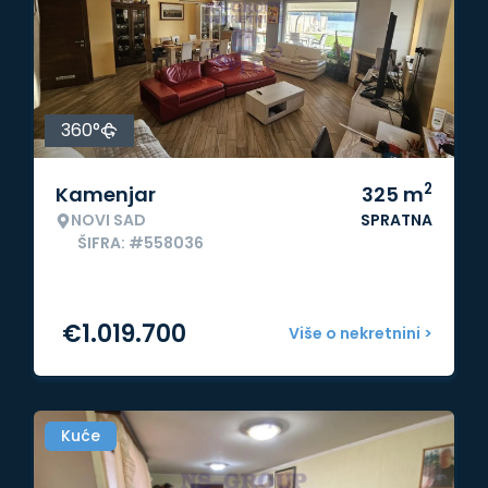
360°
2
Kamenjar
325
m
NOVI SAD
SPRATNA
ŠIFRA: #558036
€
1.019.700
Više o nekretnini >
Kuće