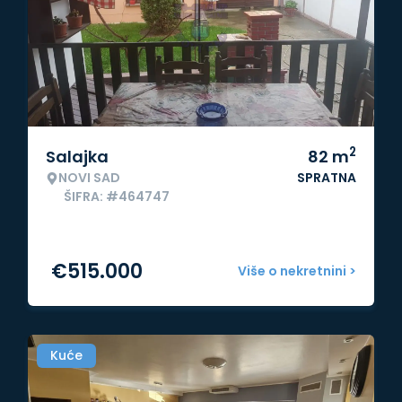
2
Salajka
82
m
NOVI SAD
SPRATNA
ŠIFRA: #464747
€
515.000
Više o nekretnini >
Kuće