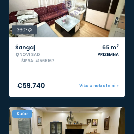
360°
2
Šangaj
65
m
NOVI SAD
PRIZEMNA
ŠIFRA: #565167
€
59.740
Više o nekretnini >
Kuće