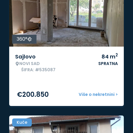
360°
2
Sajlovo
84
m
NOVI SAD
SPRATNA
ŠIFRA: #535087
€
200.850
Više o nekretnini >
Kuće