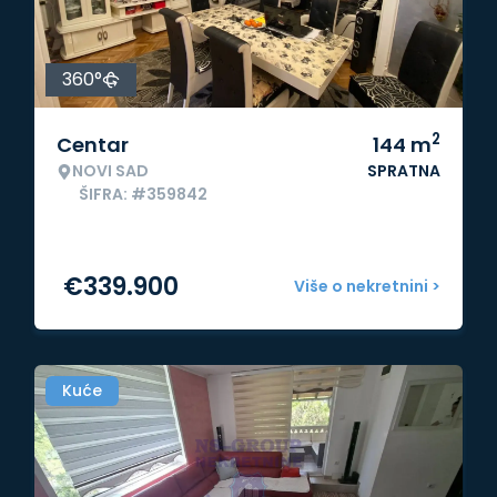
360°
2
Centar
144
m
NOVI SAD
SPRATNA
ŠIFRA: #359842
€
339.900
Više o nekretnini >
Kuće