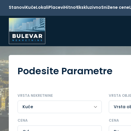
Stanovi
Kuće
Lokali
Placevi
Hitno!
Ekskluzivno
Snižene cene
Podesite Parametre
VRSTA NEKRETNINE
VRSTA OBJ
CENA
CENA