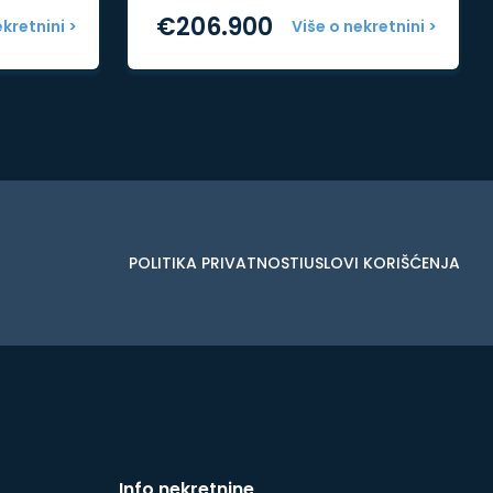
€
206.900
ekretnini >
Više o nekretnini >
POLITIKA PRIVATNOSTI
USLOVI KORIŠĆENJA
Info nekretnine