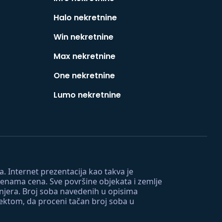
Halo nekretnine
Win nekretnine
Max nekretnine
One nekretnine
Lumo nekretnine
. Internet prezentacija kao takva je
menama cena. Sve površine objekata i zemlje
injera. Broj soba navedenih u opisima
tektom, da proceni tačan broj soba u