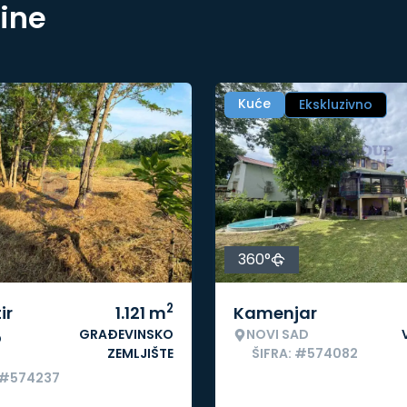
nine
Kuće
Ekskluzivno
360°
2
ir
1.121
m
Kamenjar
GRAĐEVINSKO
NOVI SAD
o
ZEMLJIŠTE
ŠIFRA: #574082
 #574237