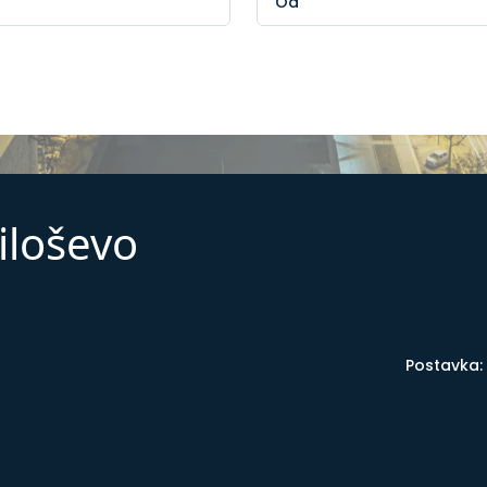
iloševo
Postavka: