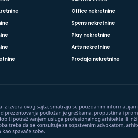
kretnine
Office nekretnine
nine
Spens nekretnine
nine
Play nekretnine
nine
Arts nekretnine
etnine
Prodaja nekretnine
 a iz izvora ovog sajta, smatraju se pouzdanim informacijama
v vid prezentovanja podložan je greškama, propustima i pro
obiti potraživanjem usluga profesionalnog arhitekte ili inž
soba treba da se konsultuje sa sopstvenim advokatom, arhi
o kao spavaće sobe.