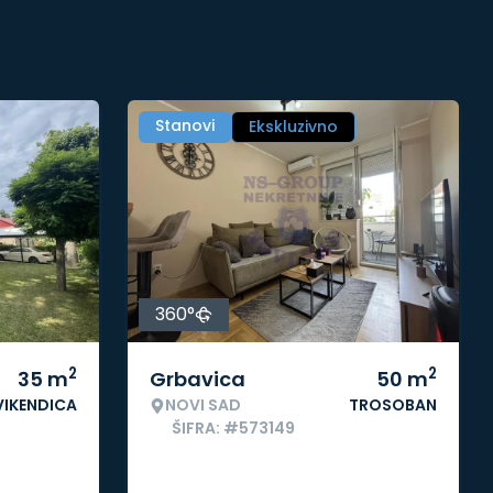
Stanovi
Ekskluzivno
360°
2
2
35
m
Grbavica
50
m
VIKENDICA
NOVI SAD
TROSOBAN
ŠIFRA: #573149