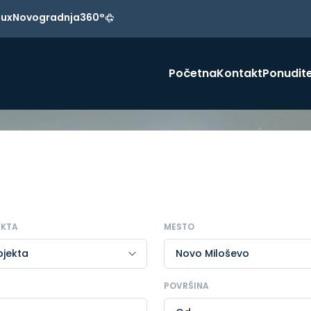
Lux
Novogradnja
360°
Početna
Kontakt
Ponudite
EKTA
MESTO
POVRŠINA