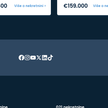
400
€
159.000
Više o nekretnini >
Više o n
nine
021 nekretnine