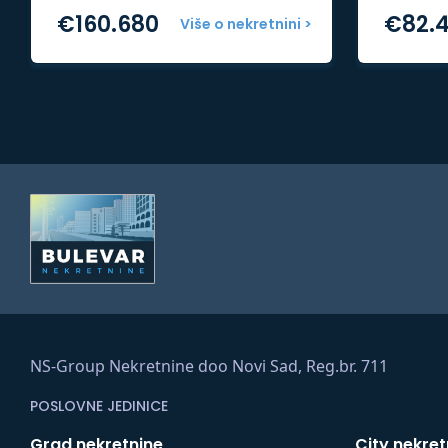
€
160.680
€
82.
Više o nekretnini >
NS-Group Nekretnine doo Novi Sad, Reg.br. 711
POSLOVNE JEDINICE
Grad nekretnine
City nekret