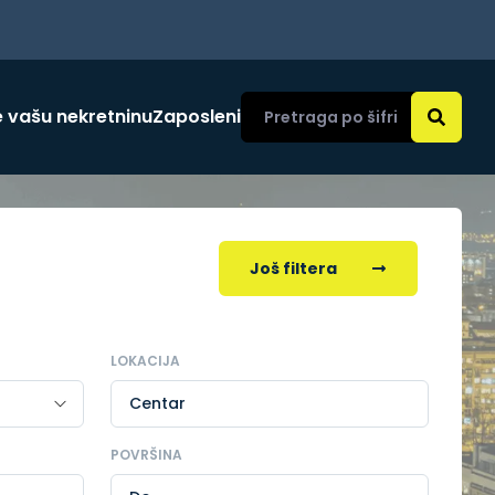
 vašu nekretninu
Zaposleni
Još filtera
LOKACIJA
Centar
POVRŠINA