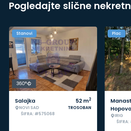
Pogledajte slične nekret
Stanovi
Plac
360°
2
Salajka
52
m
Manast
NOVI SAD
TROSOBAN
Hopov
ŠIFRA: #575068
IRIG
ŠIFRA: