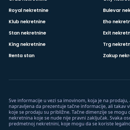
Royal nekretnine
Bulevar ne
Klub nekretnine
Eho nekret
Stan nekretnine
Exit nekret
King nekretnine
Trg nekret
Renta stan
Zakup nekr
Sve informacije u vezi sa imovinom, koja je na prodaju,
napravljena da prezentuje tačne informacije, ali taka
koje se prodaju su približne. Tačne dimenzije se mogu d
nekretnina koje se nude nije pravni zaključak. Svaka o
predmetnoj nekretnini, koje mogu da se koriste legaln