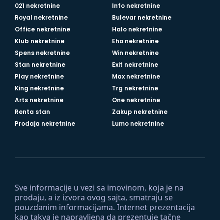
021 nekretnine
Info nekretnine
Royal nekretnine
Bulevar nekretnine
Office nekretnine
Halo nekretnine
Klub nekretnine
Eho nekretnine
Spens nekretnine
Win nekretnine
Stan nekretnine
Exit nekretnine
Play nekretnine
Max nekretnine
King nekretnine
Trg nekretnine
Arts nekretnine
One nekretnine
Renta stan
Zakup nekretnine
Prodaja nekretnine
Lumo nekretnine
Sve informacije u vezi sa imovinom, koja je na
prodaju, a iz izvora ovog sajta, smatraju se
pouzdanim informacijama. Internet prezentacija
kao takva je napravljena da prezentuje tačne