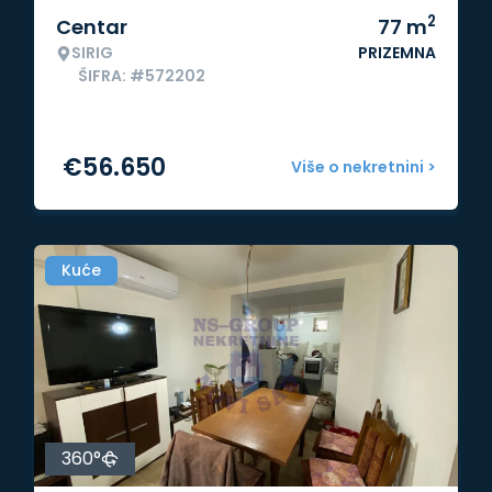
2
Centar
77
m
SIRIG
PRIZEMNA
ŠIFRA: #572202
€
56.650
Više o nekretnini >
Kuće
360°