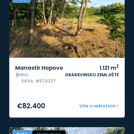
2
Manastir Hopovo
1.121
m
IRIG
GRAĐEVINSKO ZEMLJIŠTE
ŠIFRA: #574237
€
82.400
Više o nekretnini >