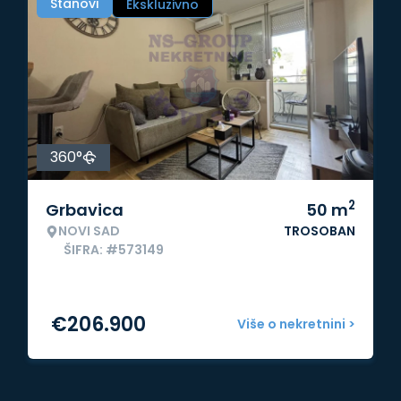
Stanovi
Ekskluzivno
360°
2
Grbavica
50
m
NOVI SAD
TROSOBAN
ŠIFRA: #573149
€
206.900
Više o nekretnini >