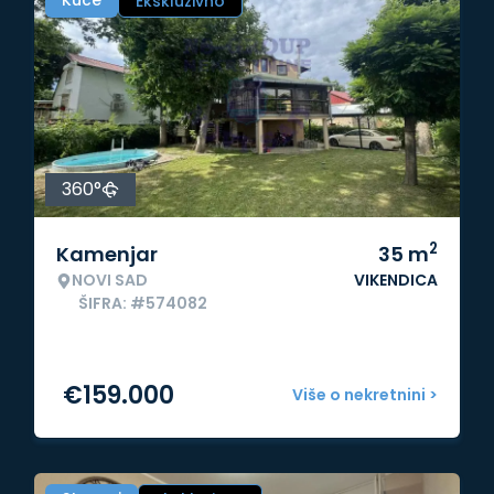
Kuće
Ekskluzivno
360°
2
Kamenjar
35
m
NOVI SAD
VIKENDICA
ŠIFRA: #574082
€
159.000
Više o nekretnini >