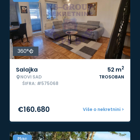
360°
2
Salajka
52
m
NOVI SAD
TROSOBAN
ŠIFRA: #575068
€
160.680
Više o nekretnini >
Plac