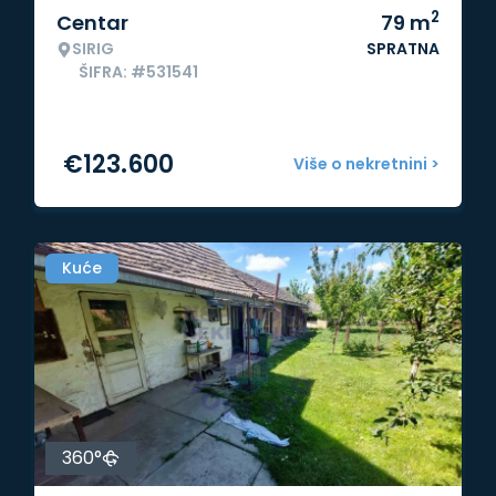
2
Centar
79
m
SIRIG
SPRATNA
ŠIFRA: #531541
€
123.600
Više o nekretnini >
Kuće
360°