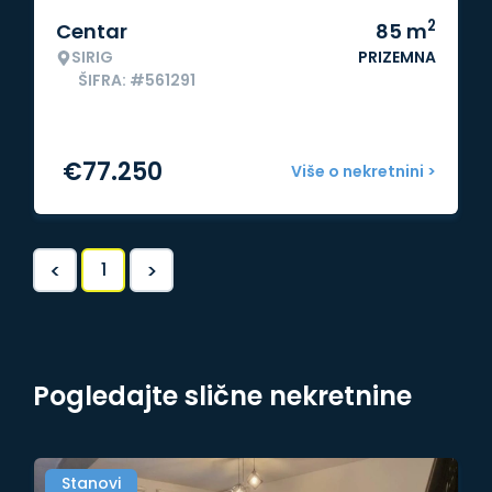
2
Centar
85
m
SIRIG
PRIZEMNA
ŠIFRA: #561291
€
77.250
Više o nekretnini >
<
>
1
Pogledajte slične nekretnine
Stanovi