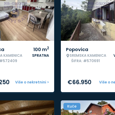
2
ca
100
m
Popovica
A KAMENICA
SPRATNA
SREMSKA KAMENICA
: #572409
ŠIFRA: #570691
.250
€
66.950
Više o nekretnini >
Više o n
Kuće