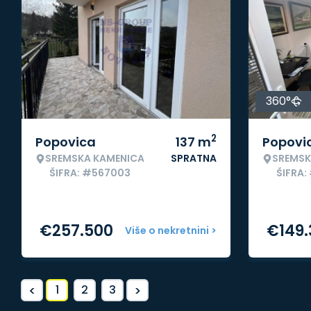
360°
2
Popovica
137
m
Popovi
SREMSKA KAMENICA
SPRATNA
SREMSK
ŠIFRA: #567003
ŠIFRA:
€
257.500
€
149
Više o nekretnini >
<
>
1
2
3