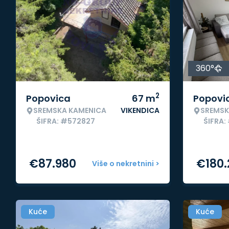
360°
2
Popovica
67
m
Popovi
SREMSKA KAMENICA
VIKENDICA
SREMSK
ŠIFRA: #572827
ŠIFRA
€
87.980
€
180
Više o nekretnini >
Kuće
Kuće