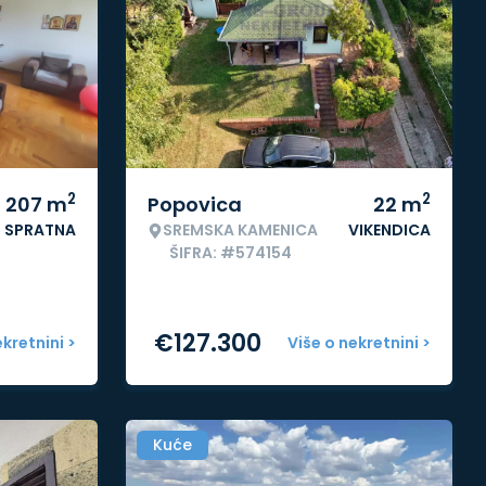
2
2
207
m
Popovica
22
m
SPRATNA
SREMSKA KAMENICA
VIKENDICA
ŠIFRA: #574154
€
127.300
ekretnini >
Više o nekretnini >
Kuće