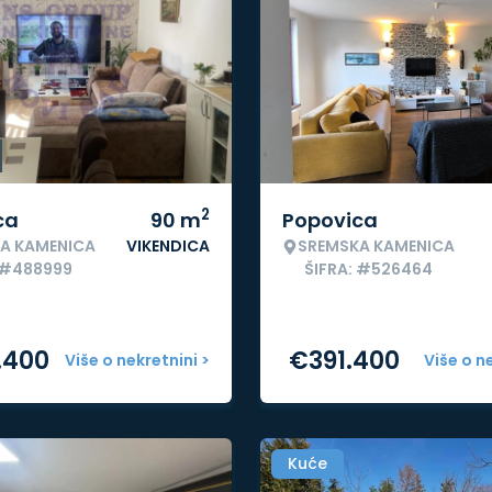
2
ca
90
m
Popovica
A KAMENICA
VIKENDICA
SREMSKA KAMENICA
 #488999
ŠIFRA: #526464
.400
€
391.400
Više o nekretnini >
Više o n
Kuće