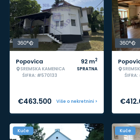
360°
360°
2
Popovica
92
m
Popovi
SREMSKA KAMENICA
SPRATNA
SREMSK
ŠIFRA: #570133
ŠIFRA:
€
463.500
€
412
Više o nekretnini >
Kuće
Kuće