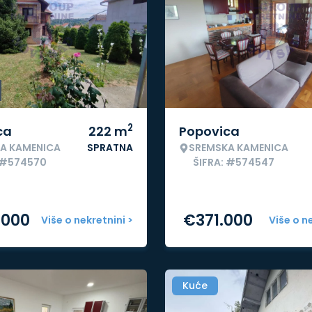
2
ca
222
m
Popovica
A KAMENICA
SPRATNA
SREMSKA KAMENICA
: #574570
ŠIFRA: #574547
.000
€
371.000
Više o nekretnini >
Više o n
Kuće