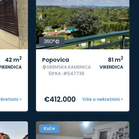
360°
2
2
42
m
Popovica
81
m
VIKENDICA
SREMSKA KAMENICA
VIKENDICA
ŠIFRA: #547736
€
412.000
ekretnini >
Više o nekretnini >
Kuće