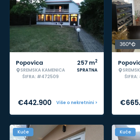
360°
2
Popovica
257
m
Popovi
SREMSKA KAMENICA
SPRATNA
SREMSK
ŠIFRA: #472509
ŠIFRA:
€
442.900
€
665
Više o nekretnini >
Kuće
Kuće