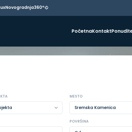
Lux
Novogradnja
360°
Početna
Kontakt
Ponudite
EKTA
MESTO
POVRŠINA