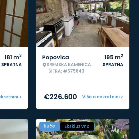
2
2
181
m
Popovica
195
m
SPRATNA
SREMSKA KAMENICA
SPRATNA
ŠIFRA: #575843
€
226.600
ekretnini >
Više o nekretnini >
Kuće
Ekskluzivno