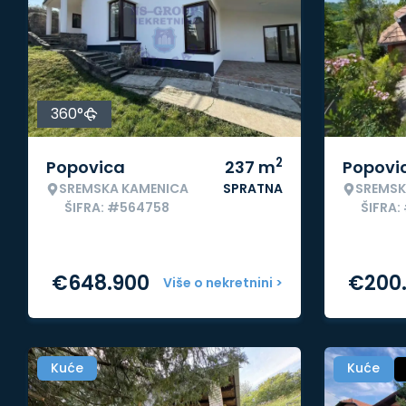
360°
2
Popovica
237
m
Popovi
SREMSKA KAMENICA
SPRATNA
SREMSK
ŠIFRA: #564758
ŠIFRA:
€
648.900
€
200
Više o nekretnini >
Kuće
Kuće