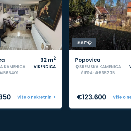
360°
2
ca
32
m
Popovica
A KAMENICA
VIKENDICA
SREMSKA KAMENICA
 #565401
ŠIFRA: #565205
.350
€
123.600
Više o nekretnini >
Više o n