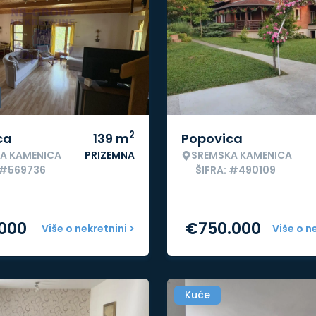
2
ca
139
m
Popovica
A KAMENICA
PRIZEMNA
SREMSKA KAMENICA
 #569736
ŠIFRA: #490109
.000
€
750.000
Više o nekretnini >
Više o n
Kuće