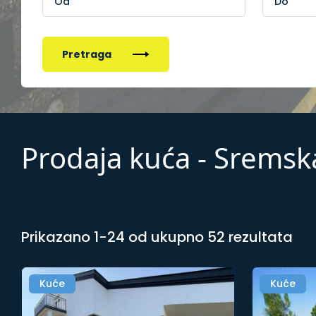
Pretraga
Prodaja kuća - Srems
Prikazano 1-24 od ukupno 52 rezultata
Kuće
Kuće