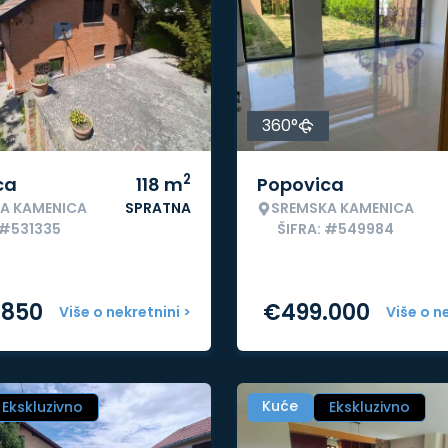
360°
2
ca
118
m
Popovica
A KAMENICA
SPRATNA
SREMSKA KAMENICA
 #531335
ŠIFRA: #549984
.850
€
499.000
Više o nekretnini >
Više o n
Kuće
Ekskluzivno
Ekskluzivno