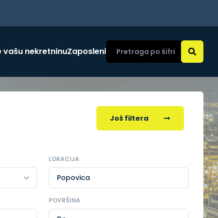
 vašu nekretninu
Zaposleni
Još filtera
LOKACIJA
Popovica
POVRŠINA