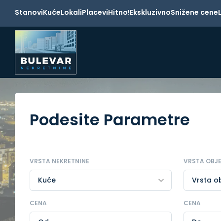
Stanovi
Kuće
Lokali
Placevi
Hitno!
Ekskluzivno
Snižene cene
Podesite Parametre
VRSTA NEKRETNINE
VRSTA OBJ
CENA
CENA