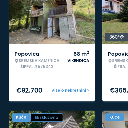
360°
2
Popovica
68
m
Popovi
SREMSKA KAMENICA
VIKENDICA
SREMSK
ŠIFRA: #575342
ŠIFRA
€
92.700
€
365
Više o nekretnini >
Kuće
Kuće
Ekskluzivno