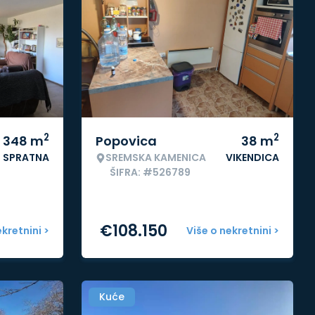
2
2
348
m
Popovica
38
m
SPRATNA
SREMSKA KAMENICA
VIKENDICA
ŠIFRA: #526789
€
108.150
ekretnini >
Više o nekretnini >
Kuće