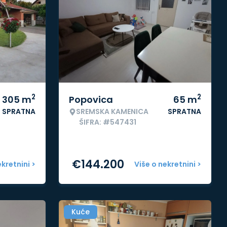
2
2
305
m
Popovica
65
m
SPRATNA
SREMSKA KAMENICA
SPRATNA
ŠIFRA: #547431
€
144.200
ekretnini >
Više o nekretnini >
Kuće