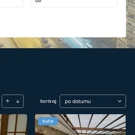
po datumu
Sortiraj
:
Kuće