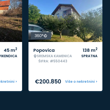
360°
2
2
45
m
Popovica
138
m
VIKENDICA
SREMSKA KAMENICA
SPRATNA
ŠIFRA: #550443
€
200.850
ekretnini >
Više o nekretnini >