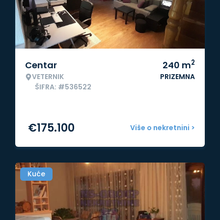
2
Centar
240
m
VETERNIK
PRIZEMNA
ŠIFRA: #536522
€
175.100
Više o nekretnini >
Kuće