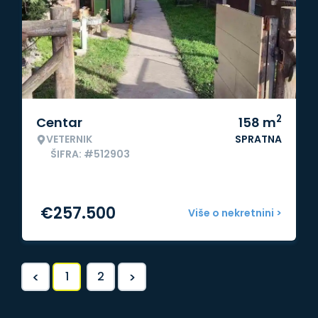
2
Centar
158
m
VETERNIK
SPRATNA
ŠIFRA: #512903
€
257.500
Više o nekretnini >
<
>
1
2