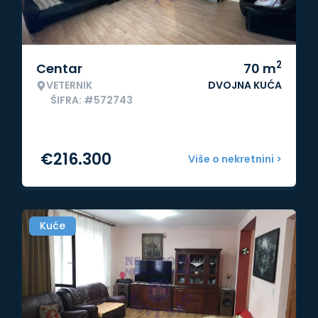
2
Centar
70
m
VETERNIK
DVOJNA KUĆA
ŠIFRA: #572743
€
216.300
Više o nekretnini >
Kuće