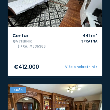
2
Centar
441
m
VETERNIK
SPRATNA
ŠIFRA: #535366
€
412.000
Više o nekretnini >
Kuće