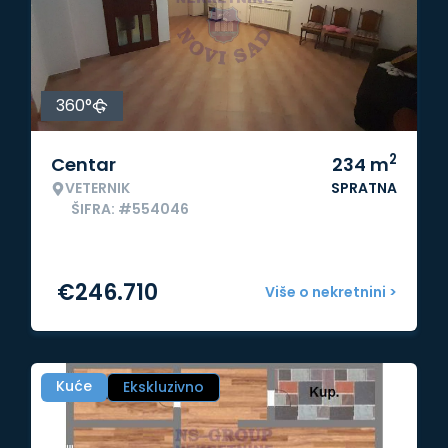
360°
2
Centar
234
m
VETERNIK
SPRATNA
ŠIFRA: #554046
€
246.710
Više o nekretnini >
Kuće
Ekskluzivno