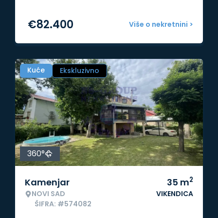
€
82.400
Više o nekretnini >
Kuće
Ekskluzivno
360°
2
Kamenjar
35
m
NOVI SAD
VIKENDICA
ŠIFRA: #574082