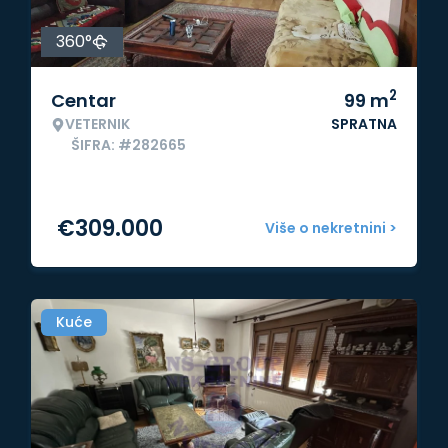
360°
2
Centar
99
m
VETERNIK
SPRATNA
ŠIFRA: #282665
€
309.000
Više o nekretnini >
Kuće