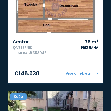
2
Centar
76
m
VETERNIK
PRIZEMNA
ŠIFRA: #553048
€
148.530
Više o nekretnini >
Kuće