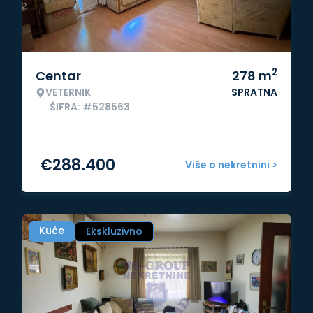
2
Centar
278
m
VETERNIK
SPRATNA
ŠIFRA: #528563
€
288.400
Više o nekretnini >
Kuće
Ekskluzivno