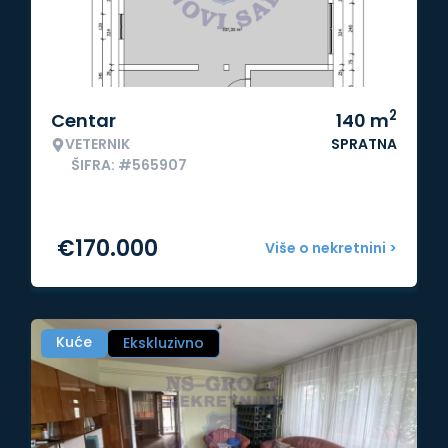
2
Centar
140
m
VETERNIK
SPRATNA
ŠIFRA: #565907
€
170.000
Više o nekretnini >
Kuće
Ekskluzivno