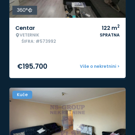
360°
2
Centar
122
m
VETERNIK
SPRATNA
ŠIFRA: #573992
€
195.700
Više o nekretnini >
Kuće