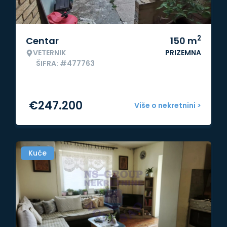
2
Centar
150
m
VETERNIK
PRIZEMNA
ŠIFRA: #477763
€
247.200
Više o nekretnini >
Kuće