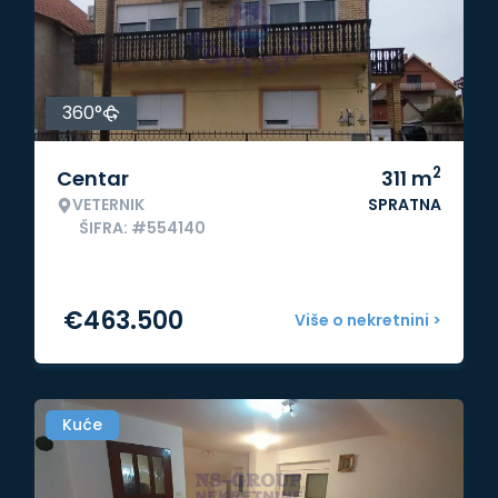
360°
2
Centar
311
m
VETERNIK
SPRATNA
ŠIFRA: #554140
€
463.500
Više o nekretnini >
Kuće