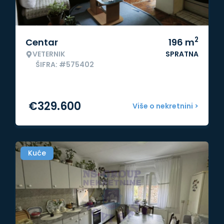
2
Centar
196
m
VETERNIK
SPRATNA
ŠIFRA: #575402
€
329.600
Više o nekretnini >
Kuće