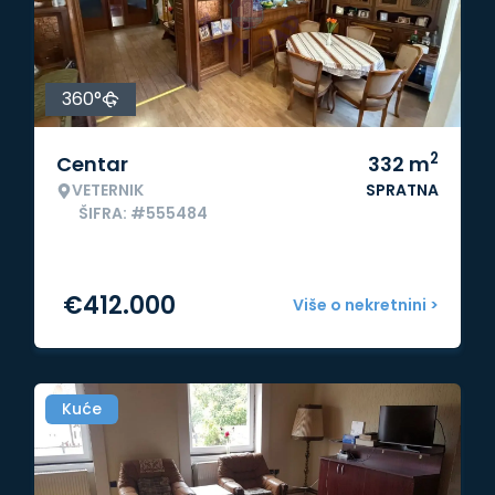
360°
2
Centar
332
m
VETERNIK
SPRATNA
ŠIFRA: #555484
€
412.000
Više o nekretnini >
Kuće