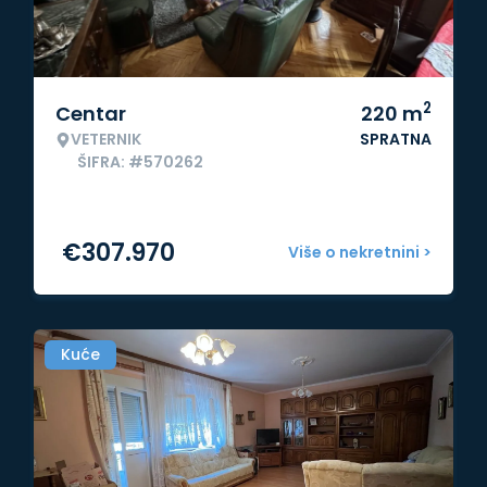
2
Centar
220
m
VETERNIK
SPRATNA
ŠIFRA: #570262
€
307.970
Više o nekretnini >
Kuće