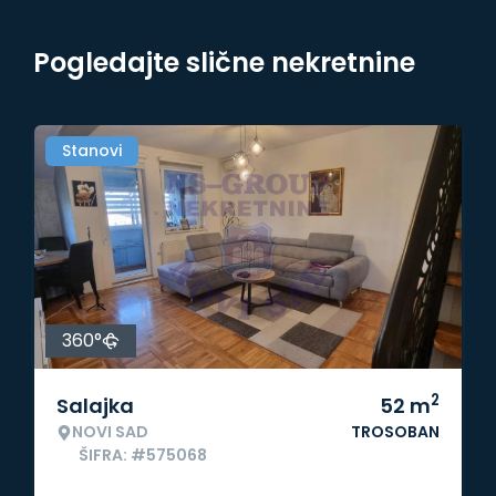
Pogledajte slične nekretnine
Stanovi
360°
2
Salajka
52
m
NOVI SAD
TROSOBAN
ŠIFRA: #575068