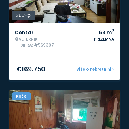
360°
2
Centar
63
m
VETERNIK
PRIZEMNA
ŠIFRA: #569307
€
169.750
Više o nekretnini >
Kuće