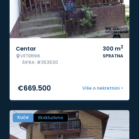
2
Centar
300
m
VETERNIK
SPRATNA
ŠIFRA: #353530
€
669.500
Više o nekretnini >
Kuće
Ekskluzivno