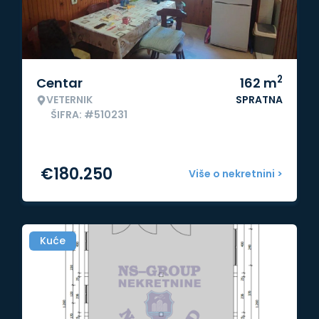
2
Centar
162
m
VETERNIK
SPRATNA
ŠIFRA: #510231
€
180.250
Više o nekretnini >
Kuće