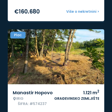
€
160.680
Više o nekretnini >
Plac
2
Manastir Hopovo
1.121
m
IRIG
GRAĐEVINSKO ZEMLJIŠTE
ŠIFRA: #574237