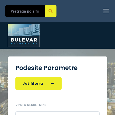
Podesite Parametre
Još filtera
VRSTA NEKRETNINE