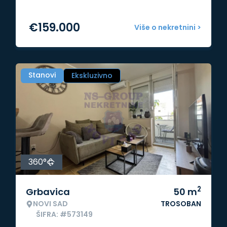
€
159.000
Više o nekretnini >
Stanovi
Ekskluzivno
360°
2
Grbavica
50
m
NOVI SAD
TROSOBAN
ŠIFRA: #573149