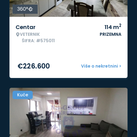
360°
2
Centar
114
m
VETERNIK
PRIZEMNA
ŠIFRA: #575011
€
226.600
Više o nekretnini >
Kuće