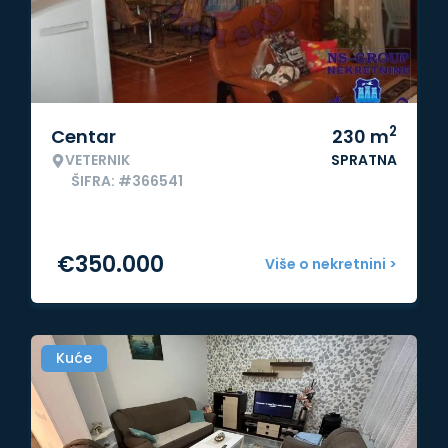
2
Centar
230
m
VETERNIK
SPRATNA
ŠIFRA: #366541
€
350.000
Više o nekretnini >
Kuće