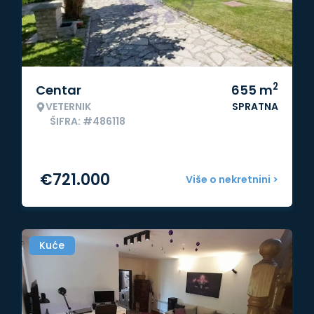
2
Centar
655
m
VETERNIK
SPRATNA
ŠIFRA: #486118
€
721.000
Više o nekretnini >
Kuće