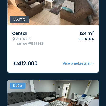
360°
2
Centar
124
m
VETERNIK
SPRATNA
ŠIFRA: #536143
€
412.000
Više o nekretnini >
Kuće