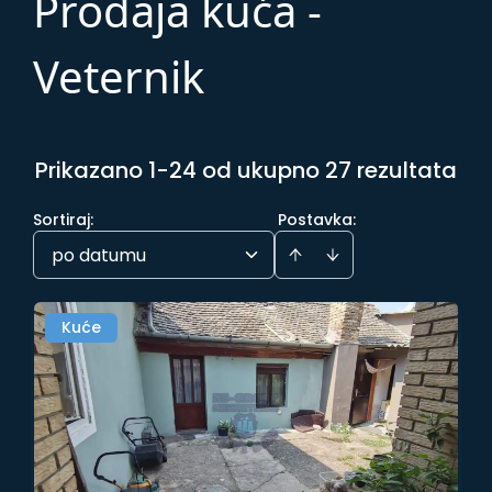
Prodaja kuća -
Veternik
Prikazano 1-24 od ukupno 27 rezultata
Sortiraj
:
Postavka:
po datumu
Kuće