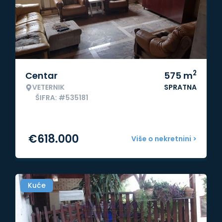
2
Centar
575
m
VETERNIK
SPRATNA
ŠIFRA: #535181
€
618.000
Više o nekretnini >
Kuće