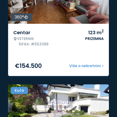
360°
2
Centar
123
m
VETERNIK
PRIZEMNA
ŠIFRA: #553388
€
154.500
Više o nekretnini >
Kuće