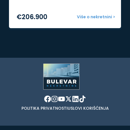
€
206.900
Više o nekretnini >
POLITIKA PRIVATNOSTI
USLOVI KORIŠĆENJA