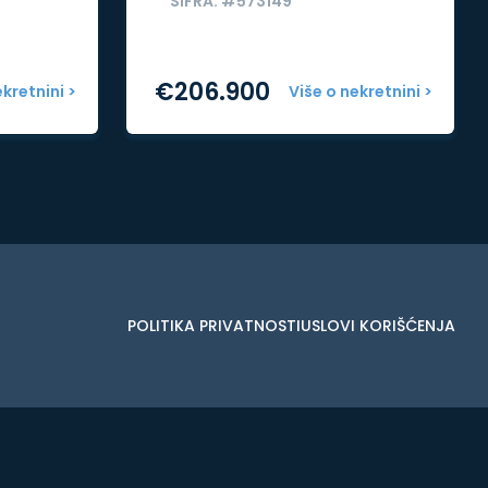
ŠIFRA: #573149
€
206.900
ekretnini >
Više o nekretnini >
POLITIKA PRIVATNOSTI
USLOVI KORIŠĆENJA