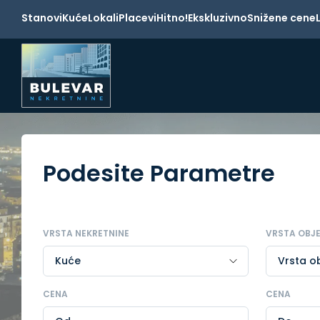
Stanovi
Kuće
Lokali
Placevi
Hitno!
Ekskluzivno
Snižene cene
Podesite Parametre
VRSTA NEKRETNINE
VRSTA OBJ
CENA
CENA