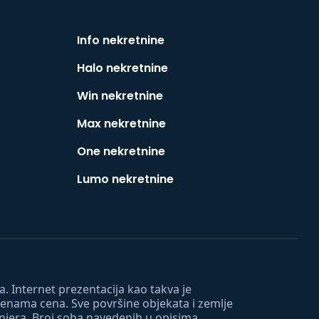
Info nekretnine
Halo nekretnine
Win nekretnine
Max nekretnine
One nekretnine
Lumo nekretnine
. Internet prezentacija kao takva je
menama cena. Sve površine objekata i zemlje
injera. Broj soba navedenih u opisima