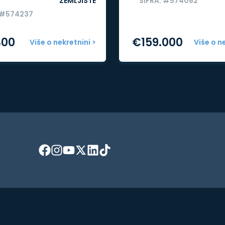
ZEMLJIŠTE
ŠIFRA: #574082
 #574237
400
€
159.000
Više o nekretnini >
Više o n