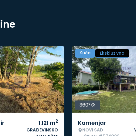
nine
Kuće
Ekskluzivno
360°
2
ir
1.121
m
Kamenjar
GRAĐEVINSKO
NOVI SAD
o