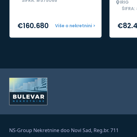
ŠIFRA: #575068
IRIG
ŠIFRA:
€
160.680
€
82.
Više o nekretnini >
NS-Group Nekretnine doo Novi Sad, Reg.br. 711