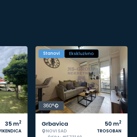
Stanovi
Ekskluzivno
360°
2
2
35
m
Grbavica
50
m
VIKENDICA
NOVI SAD
TROSOBAN