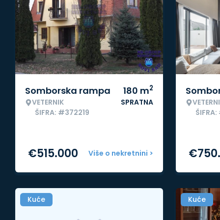
2
Somborska rampa
180
m
Sombor
VETERNIK
SPRATNA
VETERN
ŠIFRA: #372219
ŠIFRA:
€
515.000
€
750
Više o nekretnini >
Kuće
Kuće