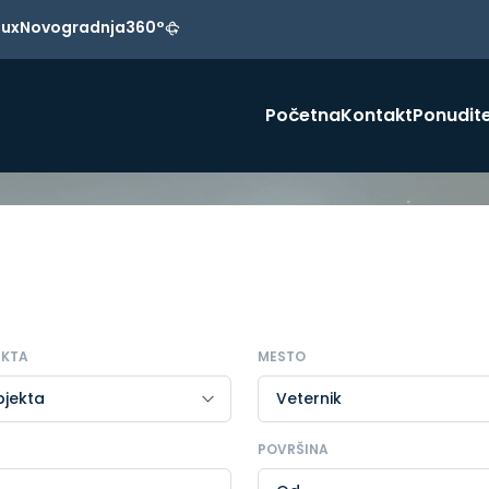
Lux
Novogradnja
360°
Početna
Kontakt
Ponudite
EKTA
MESTO
POVRŠINA