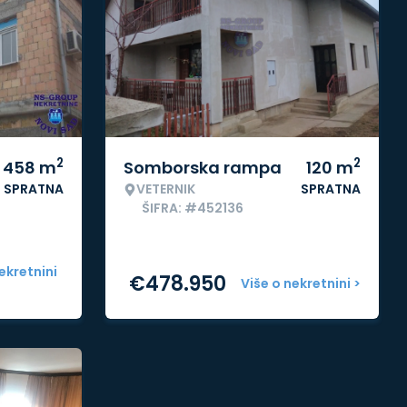
2
2
458
m
Somborska rampa
120
m
SPRATNA
VETERNIK
SPRATNA
ŠIFRA: #452136
ekretnini
€
478.950
Više o nekretnini >