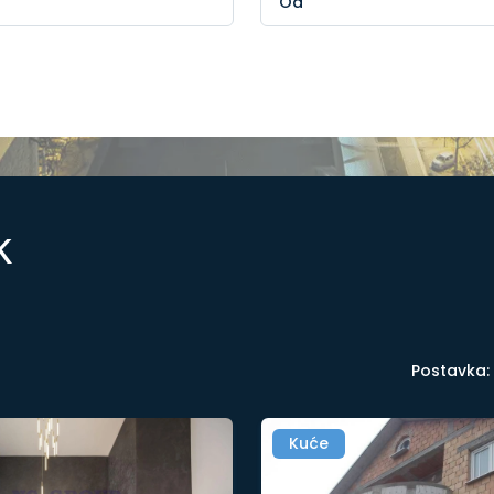
k
Postavka:
Kuće