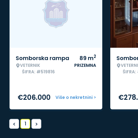
2
Somborska rampa
89
m
Sombor
VETERNIK
PRIZEMNA
VETERN
ŠIFRA: #519816
ŠIFRA:
€
206.000
€
278
Više o nekretnini >
<
>
1