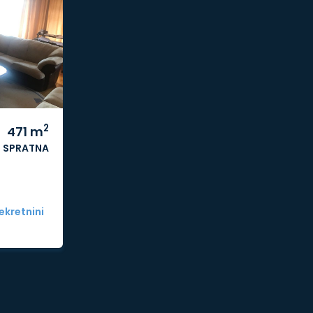
2
471
m
SPRATNA
ekretnini