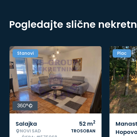
Pogledajte slične nekret
Stanovi
Plac
360°
2
Salajka
52
m
Manast
NOVI SAD
TROSOBAN
Hopov