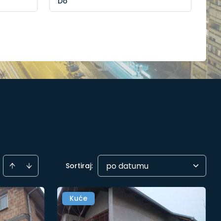
po datumu
Sortiraj
:
Kuće