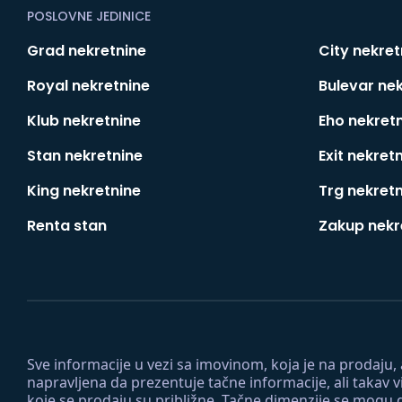
POSLOVNE JEDINICE
Grad nekretnine
City nekret
Royal nekretnine
Bulevar ne
Klub nekretnine
Eho nekret
Stan nekretnine
Exit nekret
King nekretnine
Trg nekret
Renta stan
Zakup nekr
Sve informacije u vezi sa imovinom, koja je na prodaju,
napravljena da prezentuje tačne informacije, ali taka
koje se prodaju su približne. Tačne dimenzije se mogu d