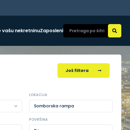
 vašu nekretninu
Zaposleni
Još filtera
LOKACIJA
Somborska rampa
POVRŠINA