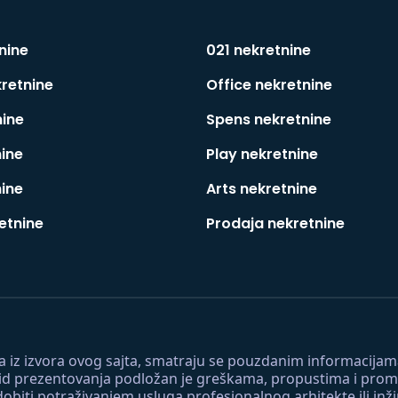
nine
021 nekretnine
kretnine
Office nekretnine
nine
Spens nekretnine
nine
Play nekretnine
nine
Arts nekretnine
etnine
Prodaja nekretnine
 a iz izvora ovog sajta, smatraju se pouzdanim informacijama
v vid prezentovanja podložan je greškama, propustima i pro
obiti potraživanjem usluga profesionalnog arhitekte ili inž