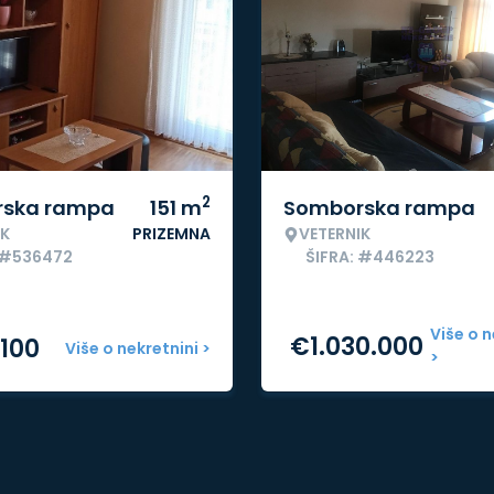
2
ska rampa
151
m
Somborska rampa
IK
PRIZEMNA
VETERNIK
 #536472
ŠIFRA: #446223
Više o n
€
1.030.000
.100
Više o nekretnini >
>