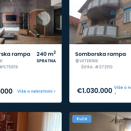
2
ska rampa
240
m
Somborska rampa
IK
SPRATNA
VETERNIK
 #575819
ŠIFRA: #373110
Više o n
€
1.030.000
.000
Više o nekretnini >
>
Kuće