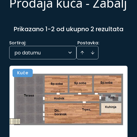
Prodaja kuća - Žabalj
Prikazano 1-2 od ukupno 2 rezultata
Sortiraj
:
Postavka:
po datumu
Kuće