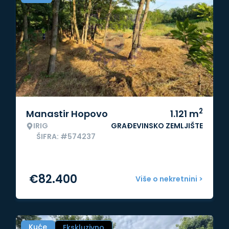
2
Manastir Hopovo
1.121
m
IRIG
GRAĐEVINSKO ZEMLJIŠTE
ŠIFRA: #574237
€
82.400
Više o nekretnini >
Kuće
Ekskluzivno