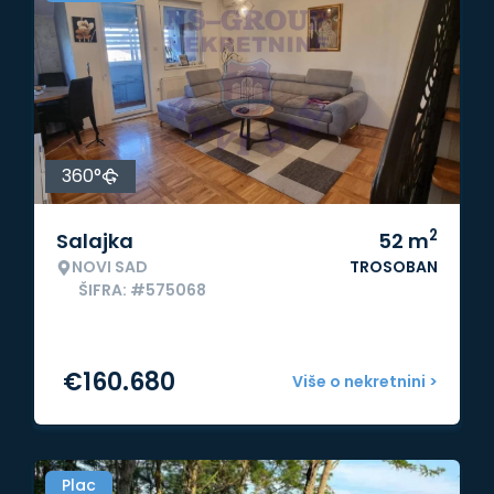
360°
2
Salajka
52
m
NOVI SAD
TROSOBAN
ŠIFRA: #575068
€
160.680
Više o nekretnini >
Plac