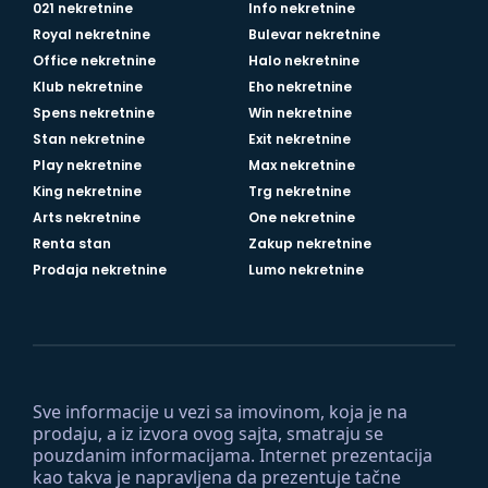
021 nekretnine
Info nekretnine
Royal nekretnine
Bulevar nekretnine
Office nekretnine
Halo nekretnine
Klub nekretnine
Eho nekretnine
Spens nekretnine
Win nekretnine
Stan nekretnine
Exit nekretnine
Play nekretnine
Max nekretnine
King nekretnine
Trg nekretnine
Arts nekretnine
One nekretnine
Renta stan
Zakup nekretnine
Prodaja nekretnine
Lumo nekretnine
Sve informacije u vezi sa imovinom, koja je na
prodaju, a iz izvora ovog sajta, smatraju se
pouzdanim informacijama. Internet prezentacija
kao takva je napravljena da prezentuje tačne