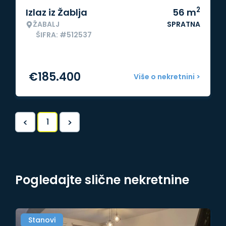
2
Izlaz iz Žablja
56
m
ŽABALJ
SPRATNA
ŠIFRA: #512537
€
185.400
Više o nekretnini >
<
>
1
Pogledajte slične nekretnine
Stanovi