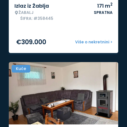
2
Izlaz iz Žablja
171
m
ŽABALJ
SPRATNA
ŠIFRA: #358445
€
309.000
Više o nekretnini >
Kuće