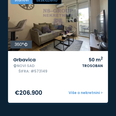
Stanovi
Ekskluzivno
360°
2
Grbavica
50
m
NOVI SAD
TROSOBAN
ŠIFRA: #573149
€
206.900
Više o nekretnini >