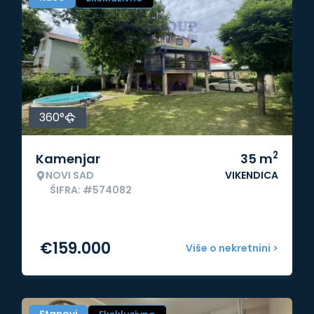
360°
2
Kamenjar
35
m
NOVI SAD
VIKENDICA
ŠIFRA: #574082
€
159.000
Više o nekretnini >