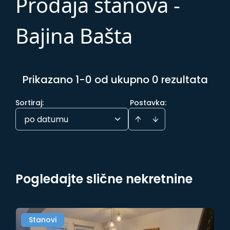
Prodaja stanova -
Bajina Bašta
Prikazano 1-0 od ukupno 0 rezultata
Sortiraj
:
Postavka:
po datumu
Pogledajte slične nekretnine
Stanovi