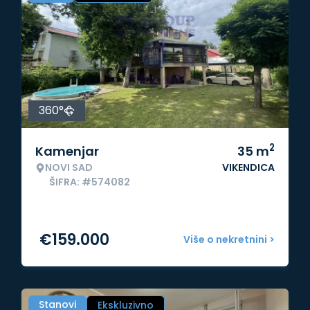
360°
2
Kamenjar
35
m
NOVI SAD
VIKENDICA
ŠIFRA: #574082
€
159.000
Više o nekretnini >
Stanovi
Ekskluzivno