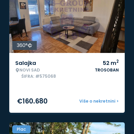
360°
2
Salajka
52
m
NOVI SAD
TROSOBAN
ŠIFRA: #575068
€
160.680
Više o nekretnini >
Plac