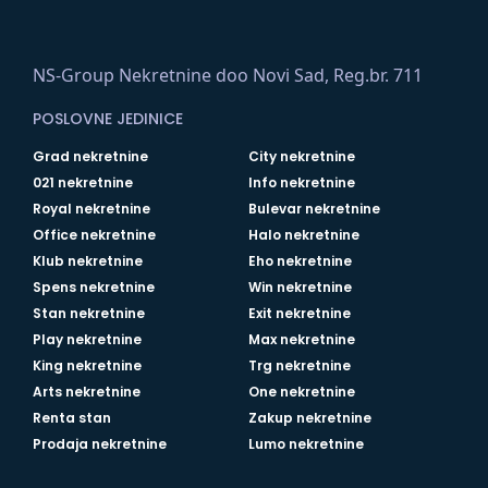
NS-Group Nekretnine doo Novi Sad, Reg.br. 711
POSLOVNE JEDINICE
Grad nekretnine
City nekretnine
021 nekretnine
Info nekretnine
Royal nekretnine
Bulevar nekretnine
Office nekretnine
Halo nekretnine
Klub nekretnine
Eho nekretnine
Spens nekretnine
Win nekretnine
Stan nekretnine
Exit nekretnine
Play nekretnine
Max nekretnine
King nekretnine
Trg nekretnine
Arts nekretnine
One nekretnine
Renta stan
Zakup nekretnine
Prodaja nekretnine
Lumo nekretnine