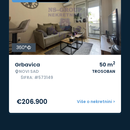
360°
2
Grbavica
50
m
NOVI SAD
TROSOBAN
ŠIFRA: #573149
€
206.900
Više o nekretnini >