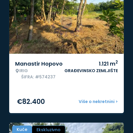
2
Manastir Hopovo
1.121
m
IRIG
GRAĐEVINSKO ZEMLJIŠTE
ŠIFRA: #574237
€
82.400
Više o nekretnini >
Kuće
Ekskluzivno