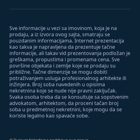
Sve informacije u vezi sa imovinom, koja je na
prodaju, a iz izvora ovog sajta, smatraju se
pouzdanim informacijama. Internet prezentacija
kao takva je napravljena da prezentuje tačne
informacije, ali takav vid prezentovanja podložan je
greškama, propustima i promenama cena. Sve
površine objekata i zemlje koje se prodaju su
približne. Tačne dimenzije se mogu dobiti
potraživanjem usluga profesionalnog arhitekte ili
inžinjera. Broj soba navedenih u opisima
nekretnina koje se nude nije pravni zaključak.
Svaka osoba treba da se konsultuje sa sopstvenim
advokatom, arhitektom, da proceni tačan broj
soba u predmetnoj nekretnini, koje mogu da se
koriste legalno kao spavaće sobe.