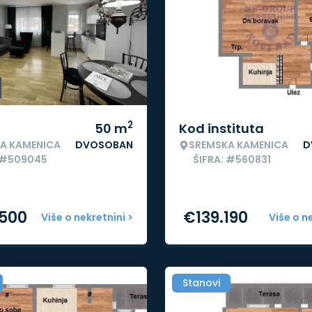
2
50
m
Kod instituta
A KAMENICA
DVOSOBAN
SREMSKA KAMENICA
D
: #509045
ŠIFRA: #560831
.500
€
139.190
Više o nekretnini >
Više o n
Stanovi