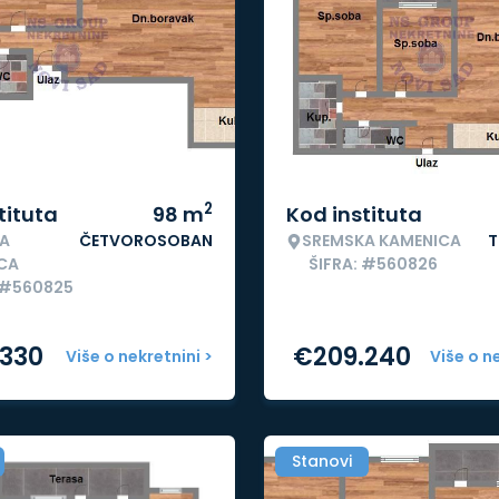
2
tituta
98
m
Kod instituta
A
ČETVOROSOBAN
SREMSKA KAMENICA
T
CA
ŠIFRA: #560826
 #560825
.330
€
209.240
Više o nekretnini >
Više o n
Stanovi