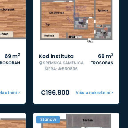
2
2
69
m
Kod instituta
69
m
ROSOBAN
SREMSKA KAMENICA
TROSOBAN
ŠIFRA: #560836
€
196.800
ekretnini >
Više o nekretnini >
Stanovi