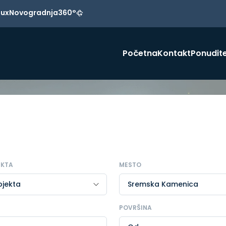
Lux
Novogradnja
360°
Početna
Kontakt
Ponudite
EKTA
MESTO
POVRŠINA