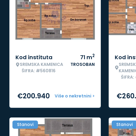
2
Kod instituta
71
m
Kod ins
SREMSKA KAMENICA
TROSOBAN
SREMSK
ŠIFRA: #560816
KAMENI
ŠIFRA:
€
200.940
€
260
Više o nekretnini >
Stanovi
Stanovi