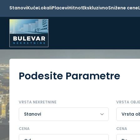
Stanovi
Kuće
Lokali
Placevi
Hitno!
Ekskluzivno
Snižene cene
Podesite Parametre
VRSTA NEKRETNINE
VRSTA OBJ
CENA
CENA