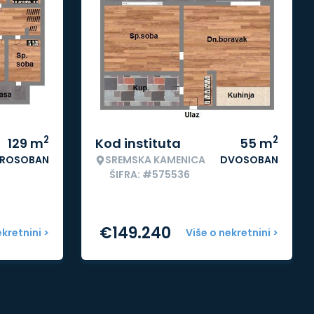
2
2
129
m
Kod instituta
55
m
ROSOBAN
SREMSKA KAMENICA
DVOSOBAN
ŠIFRA: #575536
€
149.240
ekretnini >
Više o nekretnini >