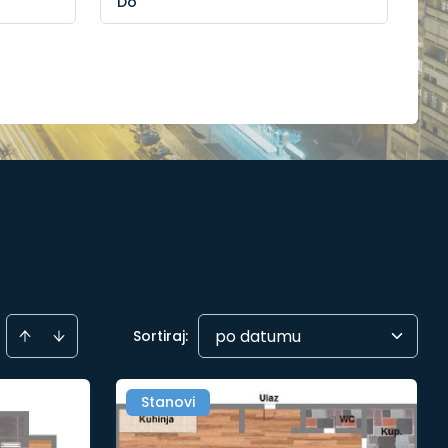
po datumu
Sortiraj
:
Stanovi