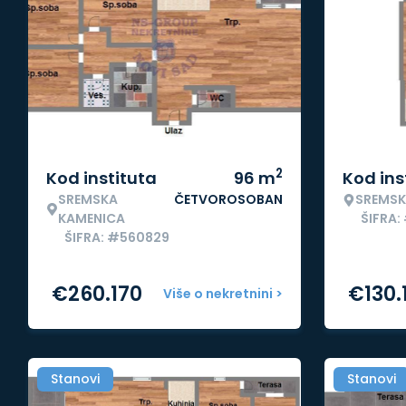
2
Kod instituta
96
m
Kod ins
SREMSKA
ČETVOROSOBAN
SREMSK
KAMENICA
ŠIFRA
ŠIFRA: #560829
€
260.170
€
130.
Više o nekretnini >
Stanovi
Stanovi