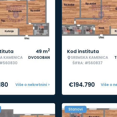
2
tituta
49
m
Kod instituta
A KAMENICA
DVOSOBAN
SREMSKA KAMENICA
T
: #560830
ŠIFRA: #560837
180
€
194.790
Više o nekretnini >
Više o n
Stanovi