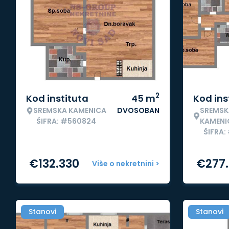
2
Kod instituta
45
m
Kod ins
SREMSKA KAMENICA
DVOSOBAN
SREMSK
ŠIFRA: #560824
KAMENI
ŠIFRA:
€
132.330
€
277
Više o nekretnini >
Stanovi
Stanovi