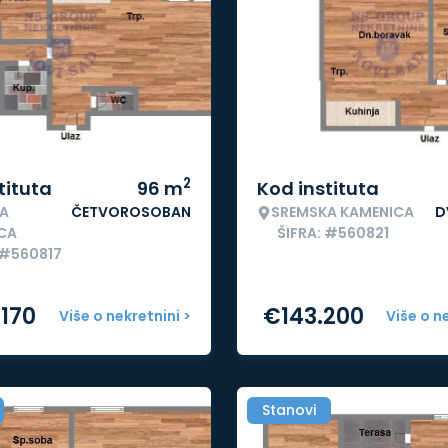
2
tituta
96
m
Kod instituta
A
ČETVOROSOBAN
SREMSKA KAMENICA
D
CA
ŠIFRA: #560821
 #560817
.170
€
143.200
Više o nekretnini >
Više o n
Stanovi