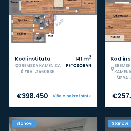
2
Kod instituta
141
m
Kod ins
SREMSKA KAMENICA
PETOSOBAN
SREMSK
ŠIFRA: #560835
KAMENI
ŠIFRA
€
398.450
€
257
Više o nekretnini >
Stanovi
Stanovi