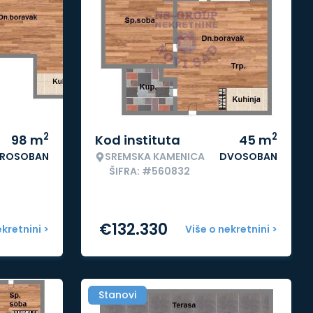
2
2
98
m
Kod instituta
45
m
ROSOBAN
SREMSKA KAMENICA
DVOSOBAN
ŠIFRA: #560832
€
132.330
ekretnini >
Više o nekretnini >
Stanovi