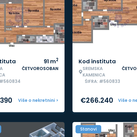
2
tituta
91
m
Kod instituta
A
ČETVOROSOBAN
SREMSKA
ČETVO
CA
KAMENICA
: #560834
ŠIFRA: #560833
.390
€
266.240
Više o nekretnini >
Više o n
Stanovi