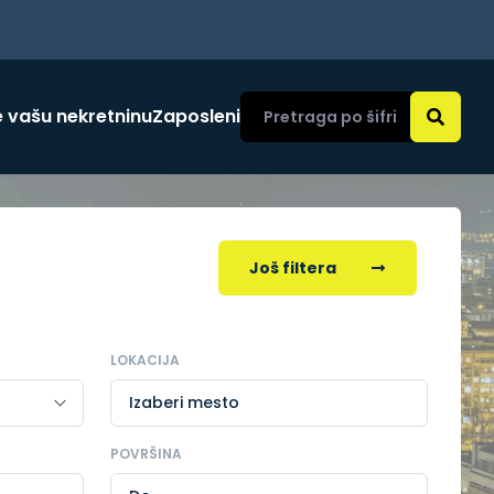
 vašu nekretninu
Zaposleni
Još filtera
LOKACIJA
Izaberi mesto
POVRŠINA