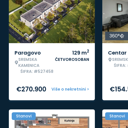
360°
2
Paragovo
129
m
Centar
SREMSKA
ČETVOROSOBAN
SREMSK
KAMENICA
ŠIFRA
ŠIFRA: #527458
€
270.900
€
154
Više o nekretnini >
Stanovi
Stanovi