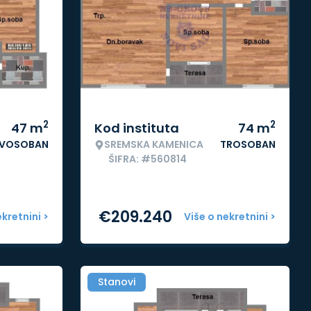
2
2
47
m
Kod instituta
74
m
VOSOBAN
SREMSKA KAMENICA
TROSOBAN
ŠIFRA: #560814
€
209.240
ekretnini >
Više o nekretnini >
Stanovi