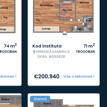
2
2
74
m
Kod instituta
71
m
ROSOBAN
SREMSKA KAMENICA
TROSOBAN
ŠIFRA: #560828
€
200.940
ekretnini >
Više o nekretnini >
Stanovi