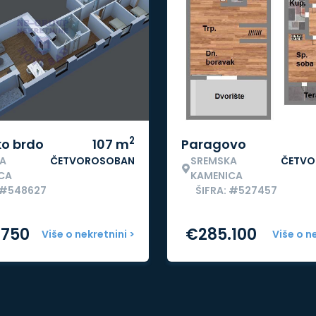
2
ko brdo
107
m
Paragovo
A
ČETVOROSOBAN
SREMSKA
ČETVO
CA
KAMENICA
 #548627
ŠIFRA: #527457
.750
€
285.100
Više o nekretnini >
Više o n