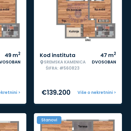
2
2
49
m
Kod instituta
47
m
VOSOBAN
SREMSKA KAMENICA
DVOSOBAN
ŠIFRA: #560823
€
139.200
ekretnini >
Više o nekretnini >
Stanovi