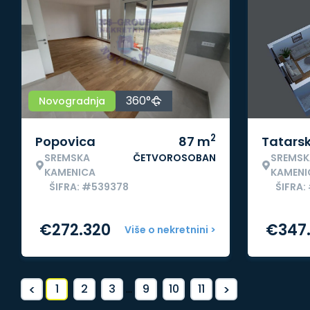
360°
Novogradnja
2
Popovica
87
m
Tatars
SREMSKA
ČETVOROSOBAN
SREMSK
KAMENICA
KAMENI
ŠIFRA: #539378
ŠIFRA:
€
272.320
€
347
Više o nekretnini >
<
>
1
2
3
...
9
10
11