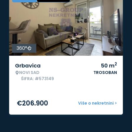
360°
2
Grbavica
50
m
NOVI SAD
TROSOBAN
ŠIFRA: #573149
€
206.900
Više o nekretnini >