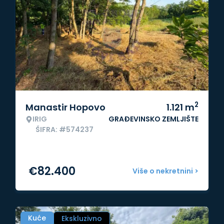
2
Manastir Hopovo
1.121
m
IRIG
GRAĐEVINSKO ZEMLJIŠTE
ŠIFRA: #574237
€
82.400
Više o nekretnini >
Kuće
Ekskluzivno