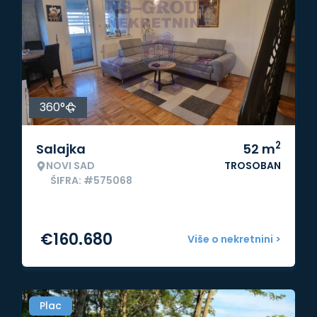
360°
2
Salajka
52
m
NOVI SAD
TROSOBAN
ŠIFRA: #575068
€
160.680
Više o nekretnini >
Plac