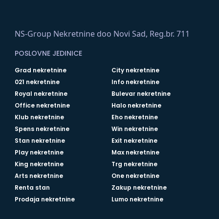
NS-Group Nekretnine doo Novi Sad, Reg.br. 711
POSLOVNE JEDINICE
Grad nekretnine
City nekretnine
021 nekretnine
Info nekretnine
Royal nekretnine
Bulevar nekretnine
Office nekretnine
Halo nekretnine
Klub nekretnine
Eho nekretnine
Spens nekretnine
Win nekretnine
Stan nekretnine
Exit nekretnine
Play nekretnine
Max nekretnine
King nekretnine
Trg nekretnine
Arts nekretnine
One nekretnine
Renta stan
Zakup nekretnine
Prodaja nekretnine
Lumo nekretnine