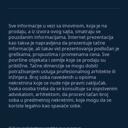
Sve informacije u vezi sa imovinom, koja je na
prodaju, a iz izvora ovog sajta, smatraju se
pouzdanim informacijama. Internet prezentacija
kao takva je napravljena da prezentuje tačne
informacije, ali takav vid prezentovanja podložan je
greškama, propustima i promenama cena. Sve
površine objekata i zemlje koje se prodaju su
približne. Tačne dimenzije se mogu dobiti
potraživanjem usluga profesionalnog arhitekte ili
inžinjera. Broj soba navedenih u opisima
nekretnina koje se nude nije pravni zaključak.
Svaka osoba treba da se konsultuje sa sopstvenim
advokatom, arhitektom, da proceni tačan broj
soba u predmetnoj nekretnini, koje mogu da se
koriste legalno kao spavaće sobe.