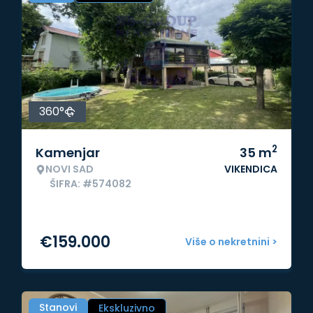
360°
2
Kamenjar
35
m
NOVI SAD
VIKENDICA
ŠIFRA: #574082
€
159.000
Više o nekretnini >
Stanovi
Ekskluzivno