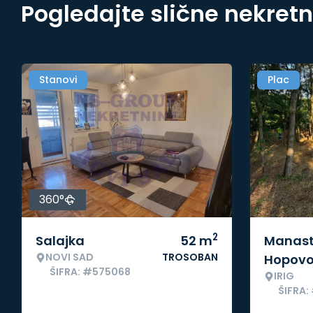
Pogledajte slične nekret
Stanovi
Plac
360°
2
Salajka
52
m
Manast
NOVI SAD
TROSOBAN
Hopov
ŠIFRA: #575068
IRIG
ŠIFRA: