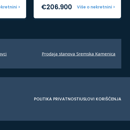
€
206.900
ekretnini >
Više o nekretnini >
ovci
Prodaja stanova Sremska Kamenica
POLITIKA PRIVATNOSTI
USLOVI KORIŠĆENJA