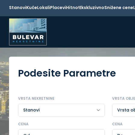
Stanovi
Kuće
Lokali
Placevi
Hitno!
Ekskluzivno
Snižene cene
Podesite Parametre
VRSTA NEKRETNINE
VRSTA OBJ
CENA
CENA