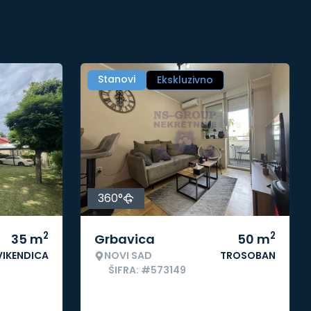
Stanovi
Ekskluzivno
360°
2
2
35
m
Grbavica
50
m
VIKENDICA
NOVI SAD
TROSOBAN
ŠIFRA: #573149