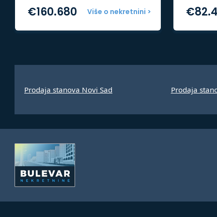
€
160.680
€
82.
Više o nekretnini >
Prodaja stanova Novi Sad
Prodaja stan