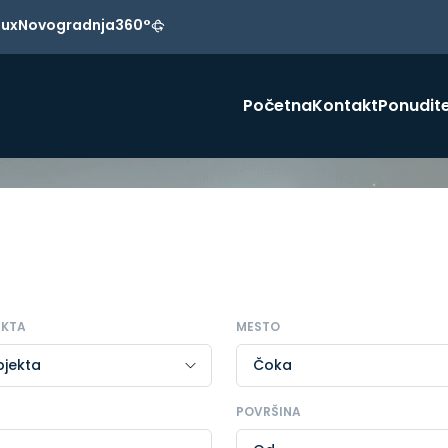
Lux
Novogradnja
360°
Početna
Kontakt
Ponudite
EKTA
MESTO
POVRŠINA