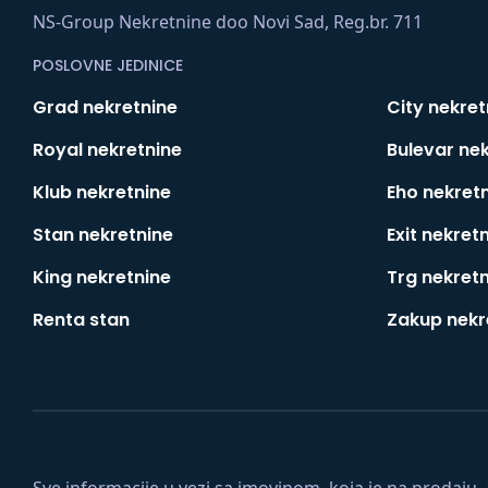
NS-Group Nekretnine doo Novi Sad, Reg.br. 711
POSLOVNE JEDINICE
Grad nekretnine
City nekret
Royal nekretnine
Bulevar ne
Klub nekretnine
Eho nekret
Stan nekretnine
Exit nekret
King nekretnine
Trg nekret
Renta stan
Zakup nekr