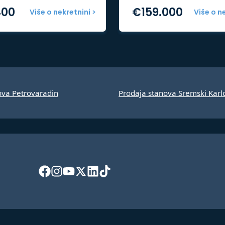
400
€
159.000
Više o nekretnini >
Više o n
ova Petrovaradin
Prodaja stanova Sremski Karl