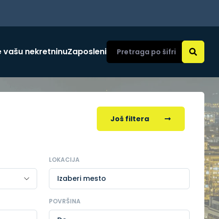
 vašu nekretninu
Zaposleni
Još filtera
LOKACIJA
Izaberi mesto
POVRŠINA