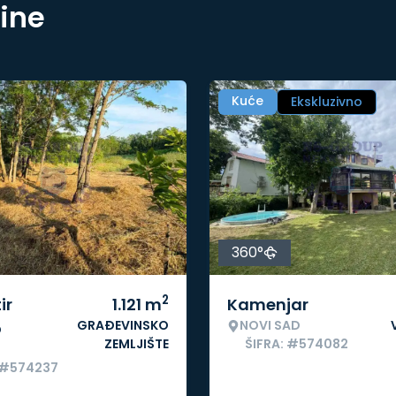
nine
Kuće
Ekskluzivno
360°
2
ir
1.121
m
Kamenjar
GRAĐEVINSKO
NOVI SAD
o
ZEMLJIŠTE
ŠIFRA: #574082
 #574237