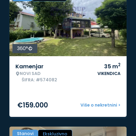
360°
2
Kamenjar
35
m
NOVI SAD
VIKENDICA
ŠIFRA: #574082
€
159.000
Više o nekretnini >
Stanovi
Ekskluzivno