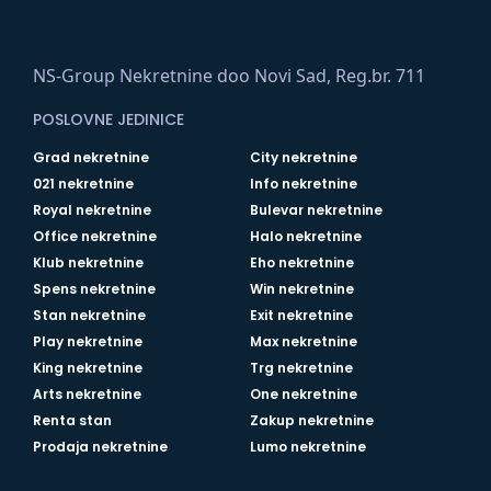
NS-Group Nekretnine doo Novi Sad, Reg.br. 711
POSLOVNE JEDINICE
Grad nekretnine
City nekretnine
021 nekretnine
Info nekretnine
Royal nekretnine
Bulevar nekretnine
Office nekretnine
Halo nekretnine
Klub nekretnine
Eho nekretnine
Spens nekretnine
Win nekretnine
Stan nekretnine
Exit nekretnine
Play nekretnine
Max nekretnine
King nekretnine
Trg nekretnine
Arts nekretnine
One nekretnine
Renta stan
Zakup nekretnine
Prodaja nekretnine
Lumo nekretnine