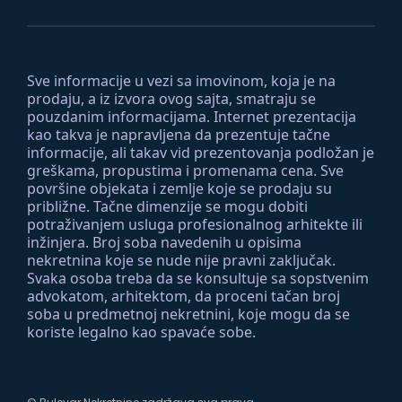
Sve informacije u vezi sa imovinom, koja je na
prodaju, a iz izvora ovog sajta, smatraju se
pouzdanim informacijama. Internet prezentacija
kao takva je napravljena da prezentuje tačne
informacije, ali takav vid prezentovanja podložan je
greškama, propustima i promenama cena. Sve
površine objekata i zemlje koje se prodaju su
približne. Tačne dimenzije se mogu dobiti
potraživanjem usluga profesionalnog arhitekte ili
inžinjera. Broj soba navedenih u opisima
nekretnina koje se nude nije pravni zaključak.
Svaka osoba treba da se konsultuje sa sopstvenim
advokatom, arhitektom, da proceni tačan broj
soba u predmetnoj nekretnini, koje mogu da se
koriste legalno kao spavaće sobe.