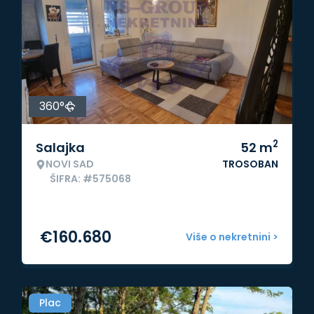
360°
2
Salajka
52
m
NOVI SAD
TROSOBAN
ŠIFRA: #575068
€
160.680
Više o nekretnini >
Plac