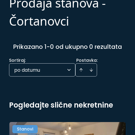
Prodaja stanova -
Čortanovci
Prikazano 1-0 od ukupno 0 rezultata
Sortiraj
:
Postavka:
po datumu
Pogledajte slične nekretnine
Stanovi