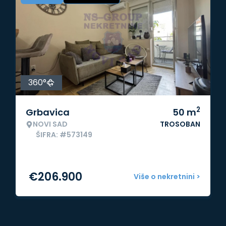
360°
2
Grbavica
50
m
NOVI SAD
TROSOBAN
ŠIFRA: #573149
€
206.900
Više o nekretnini >