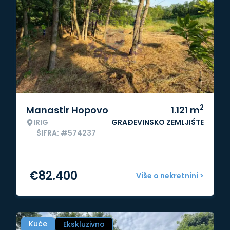
2
Manastir Hopovo
1.121
m
IRIG
GRAĐEVINSKO ZEMLJIŠTE
ŠIFRA: #574237
€
82.400
Više o nekretnini >
Kuće
Ekskluzivno