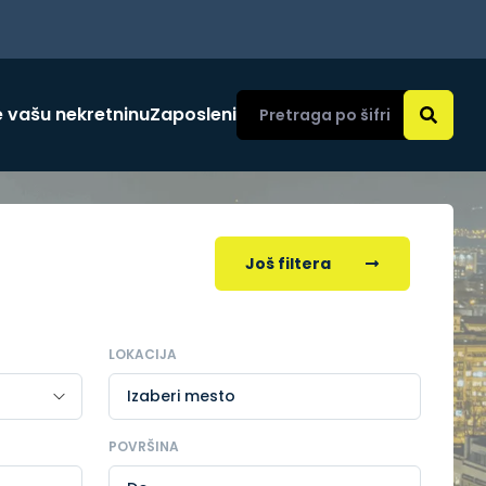
 vašu nekretninu
Zaposleni
Još filtera
LOKACIJA
Izaberi mesto
POVRŠINA