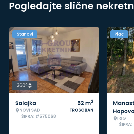
Pogledajte slične nekret
Stanovi
Plac
360°
2
Salajka
52
m
Manast
NOVI SAD
TROSOBAN
Hopov
ŠIFRA: #575068
IRIG
ŠIFRA: