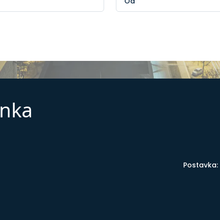
enka
Postavka: