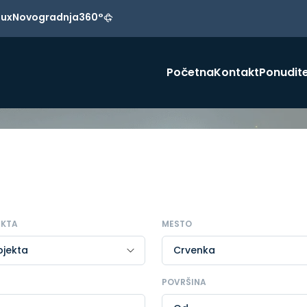
Lux
Novogradnja
360°
Početna
Kontakt
Ponudite
EKTA
MESTO
POVRŠINA