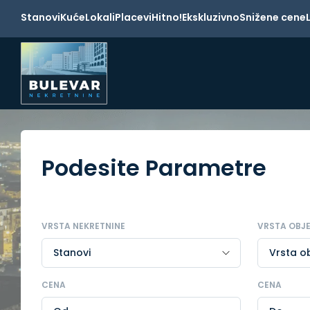
Stanovi
Kuće
Lokali
Placevi
Hitno!
Ekskluzivno
Snižene cene
Podesite Parametre
VRSTA NEKRETNINE
VRSTA OBJ
CENA
CENA