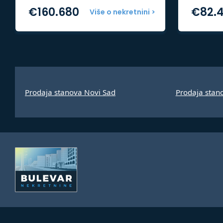
€
160.680
€
82.
Više o nekretnini >
Prodaja stanova Novi Sad
Prodaja stan