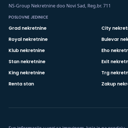
NS-Group Nekretnine doo Novi Sad, Reg.br. 711
POSLOVNE JEDINICE
Grad nekretnine
City nekret
Royal nekretnine
Bulevar ne
Klub nekretnine
Eho nekret
Stan nekretnine
Exit nekret
King nekretnine
Trg nekret
Renta stan
Zakup nekr