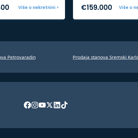
400
€
159.000
Više o nekretnini >
Više o n
ova Petrovaradin
Prodaja stanova Sremski Karl