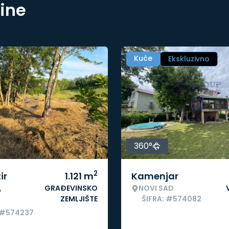
nine
Kuće
Ekskluzivno
360°
2
ir
1.121
m
Kamenjar
GRAĐEVINSKO
NOVI SAD
o
ZEMLJIŠTE
ŠIFRA: #574082
 #574237