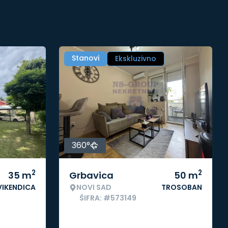
Stanovi
Ekskluzivno
360°
2
2
35
m
Grbavica
50
m
VIKENDICA
NOVI SAD
TROSOBAN
ŠIFRA: #573149