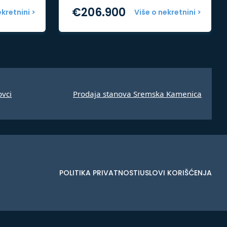
€
206.900
ekretnini >
Više o nekretnini >
ovci
Prodaja stanova Sremska Kamenica
POLITIKA PRIVATNOSTI
USLOVI KORIŠĆENJA