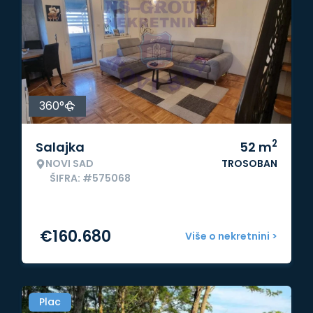
360°
2
Salajka
52
m
NOVI SAD
TROSOBAN
ŠIFRA: #575068
€
160.680
Više o nekretnini >
Plac