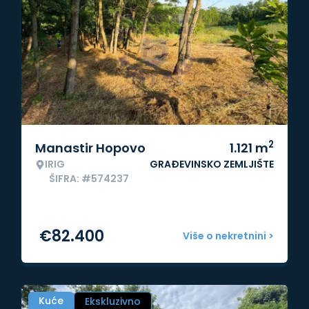
2
Manastir Hopovo
1.121
m
IRIG
GRAĐEVINSKO ZEMLJIŠTE
ŠIFRA: #574237
€
82.400
Više o nekretnini >
Kuće
Ekskluzivno