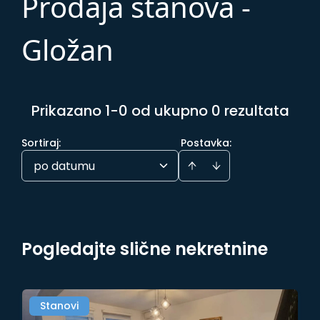
Prodaja stanova -
Gložan
Prikazano 1-0 od ukupno 0 rezultata
Sortiraj
:
Postavka:
po datumu
Pogledajte slične nekretnine
Stanovi