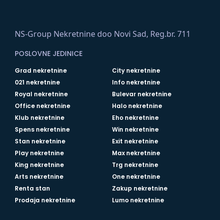
NS-Group Nekretnine doo Novi Sad, Reg.br. 711
POSLOVNE JEDINICE
Grad nekretnine
City nekretnine
021 nekretnine
Info nekretnine
Royal nekretnine
Bulevar nekretnine
Office nekretnine
Halo nekretnine
Klub nekretnine
Eho nekretnine
Spens nekretnine
Win nekretnine
Stan nekretnine
Exit nekretnine
Play nekretnine
Max nekretnine
King nekretnine
Trg nekretnine
Arts nekretnine
One nekretnine
Renta stan
Zakup nekretnine
Prodaja nekretnine
Lumo nekretnine