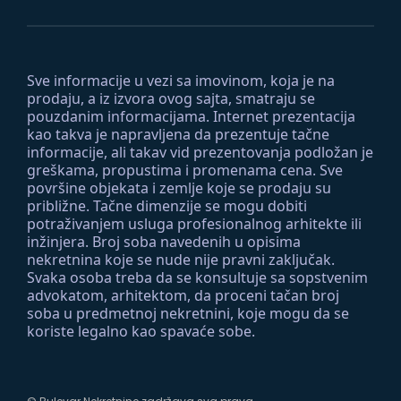
Sve informacije u vezi sa imovinom, koja je na
prodaju, a iz izvora ovog sajta, smatraju se
pouzdanim informacijama. Internet prezentacija
kao takva je napravljena da prezentuje tačne
informacije, ali takav vid prezentovanja podložan je
greškama, propustima i promenama cena. Sve
površine objekata i zemlje koje se prodaju su
približne. Tačne dimenzije se mogu dobiti
potraživanjem usluga profesionalnog arhitekte ili
inžinjera. Broj soba navedenih u opisima
nekretnina koje se nude nije pravni zaključak.
Svaka osoba treba da se konsultuje sa sopstvenim
advokatom, arhitektom, da proceni tačan broj
soba u predmetnoj nekretnini, koje mogu da se
koriste legalno kao spavaće sobe.