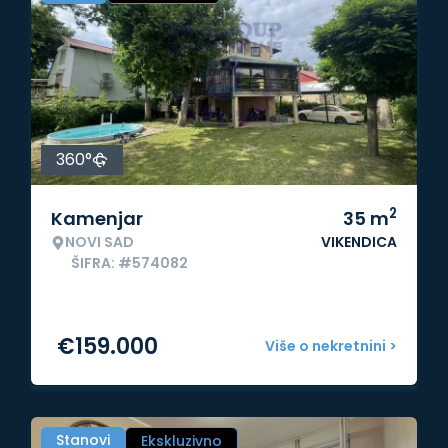
360°
2
Kamenjar
35
m
NOVI SAD
VIKENDICA
ŠIFRA: #574082
€
159.000
Više o nekretnini >
Stanovi
Ekskluzivno