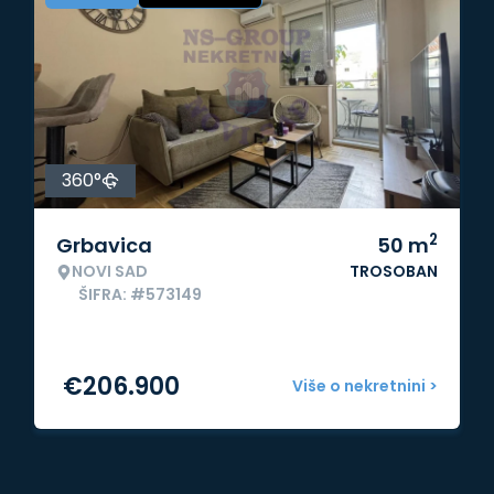
360°
2
Grbavica
50
m
NOVI SAD
TROSOBAN
ŠIFRA: #573149
€
206.900
Više o nekretnini >