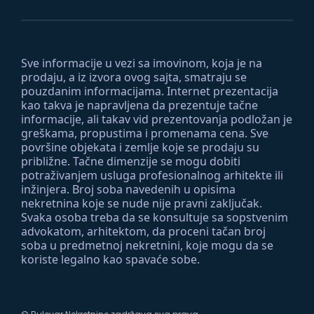
Sve informacije u vezi sa imovinom, koja je na
prodaju, a iz izvora ovog sajta, smatraju se
pouzdanim informacijama. Internet prezentacija
kao takva je napravljena da prezentuje tačne
informacije, ali takav vid prezentovanja podložan je
greškama, propustima i promenama cena. Sve
površine objekata i zemlje koje se prodaju su
približne. Tačne dimenzije se mogu dobiti
potraživanjem usluga profesionalnog arhitekte ili
inžinjera. Broj soba navedenih u opisima
nekretnina koje se nude nije pravni zaključak.
Svaka osoba treba da se konsultuje sa sopstvenim
advokatom, arhitektom, da proceni tačan broj
soba u predmetnoj nekretnini, koje mogu da se
koriste legalno kao spavaće sobe.