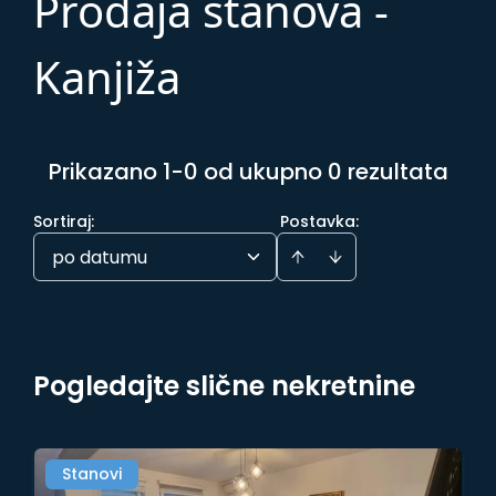
Prodaja stanova -
Kanjiža
Prikazano 1-0 od ukupno 0 rezultata
Sortiraj
:
Postavka:
po datumu
Pogledajte slične nekretnine
Stanovi