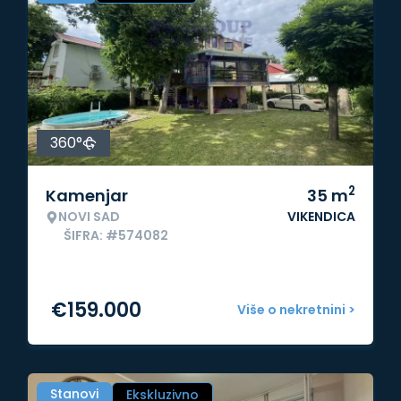
360°
2
Kamenjar
35
m
NOVI SAD
VIKENDICA
ŠIFRA: #574082
€
159.000
Više o nekretnini >
Stanovi
Ekskluzivno