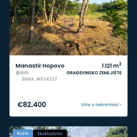
2
Manastir Hopovo
1.121
m
IRIG
GRAĐEVINSKO ZEMLJIŠTE
ŠIFRA: #574237
€
82.400
Više o nekretnini >
Kuće
Ekskluzivno