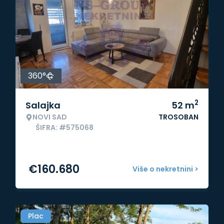
360°
2
Salajka
52
m
NOVI SAD
TROSOBAN
ŠIFRA: #575068
€
160.680
Više o nekretnini >
Plac