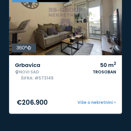
360°
2
Grbavica
50
m
NOVI SAD
TROSOBAN
ŠIFRA: #573149
€
206.900
Više o nekretnini >