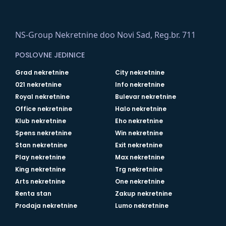
NS-Group Nekretnine doo Novi Sad, Reg.br. 711
POSLOVNE JEDINICE
Grad nekretnine
City nekretnine
021 nekretnine
Info nekretnine
Royal nekretnine
Bulevar nekretnine
Office nekretnine
Halo nekretnine
Klub nekretnine
Eho nekretnine
Spens nekretnine
Win nekretnine
Stan nekretnine
Exit nekretnine
Play nekretnine
Max nekretnine
King nekretnine
Trg nekretnine
Arts nekretnine
One nekretnine
Renta stan
Zakup nekretnine
Prodaja nekretnine
Lumo nekretnine