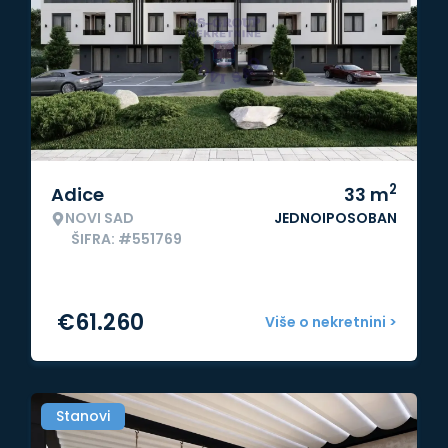
2
Adice
33
m
NOVI SAD
JEDNOIPOSOBAN
ŠIFRA: #551769
€
61.260
Više o nekretnini >
Stanovi