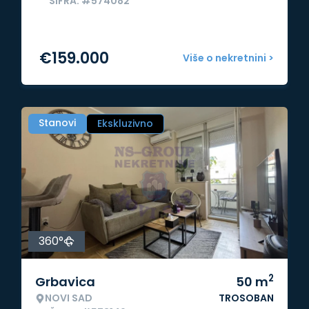
ŠIFRA: #574082
€
159.000
Više o nekretnini >
Stanovi
Ekskluzivno
360°
2
Grbavica
50
m
NOVI SAD
TROSOBAN