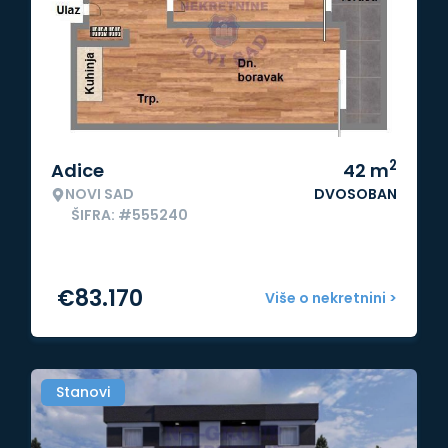
2
Adice
42
m
NOVI SAD
DVOSOBAN
ŠIFRA: #555240
€
83.170
Više o nekretnini >
Stanovi