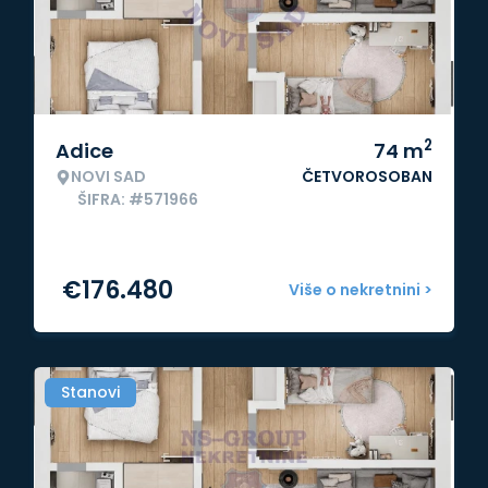
2
Adice
74
m
NOVI SAD
ČETVOROSOBAN
ŠIFRA: #571966
€
176.480
Više o nekretnini >
Stanovi