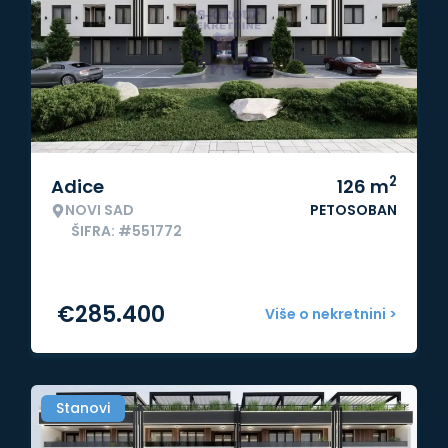
2
Adice
126
m
NOVI SAD
PETOSOBAN
ŠIFRA: #551772
€
285.400
Više o nekretnini >
Stanovi