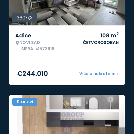
360°
2
Adice
108
m
NOVI SAD
ČETVOROSOBAN
ŠIFRA: #573918
€
244.010
Više o nekretnini >
Stanovi