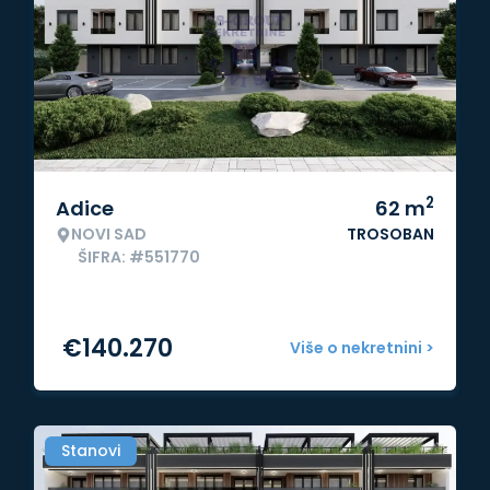
2
Adice
62
m
NOVI SAD
TROSOBAN
ŠIFRA: #551770
€
140.270
Više o nekretnini >
Stanovi