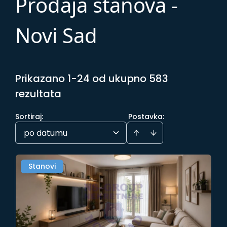
Prodaja stanova -
Novi Sad
Prikazano 1-24 od ukupno 583
rezultata
Sortiraj
:
Postavka:
po datumu
Stanovi