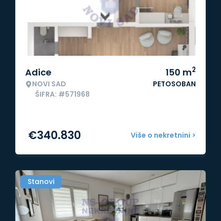
2
Adice
150
m
NOVI SAD
PETOSOBAN
ŠIFRA: #571968
€
340.830
Više o nekretnini >
Stanovi