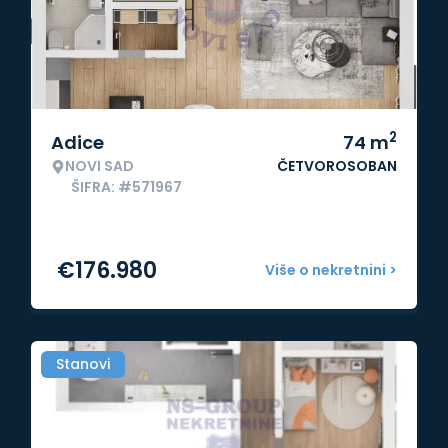
2
Adice
74
m
NOVI SAD
ČETVOROSOBAN
ŠIFRA: #571967
€
176.980
Više o nekretnini >
Stanovi