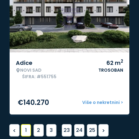
2
Adice
62
m
NOVI SAD
TROSOBAN
ŠIFRA: #551755
€
140.270
Više o nekretnini >
<
>
1
2
3
...
23
24
25