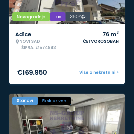
360°
Novogradnja
Lux
2
Adice
76
m
NOVI SAD
ČETVOROSOBAN
ŠIFRA: #574883
€
169.950
Više o nekretnini >
Stanovi
Ekskluzivno