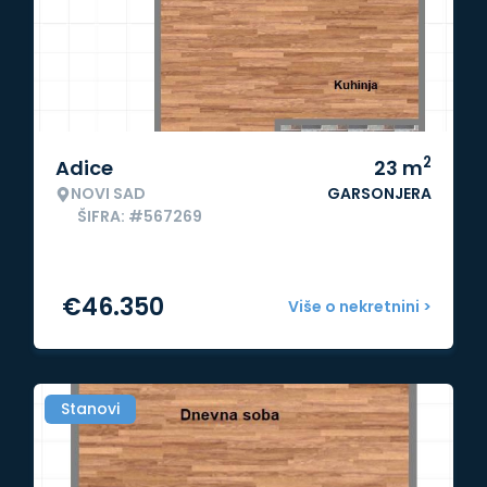
2
Adice
23
m
NOVI SAD
GARSONJERA
ŠIFRA: #567269
€
46.350
Više o nekretnini >
Stanovi