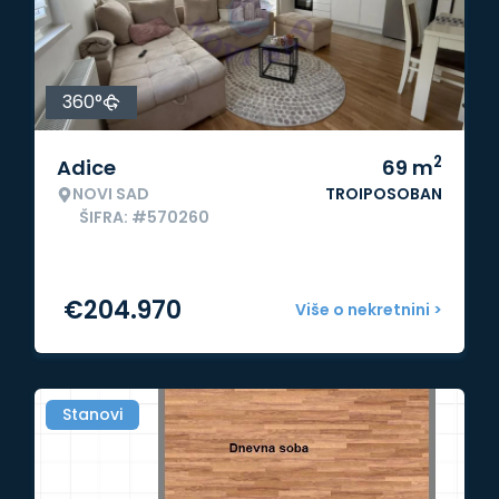
360°
2
Adice
69
m
NOVI SAD
TROIPOSOBAN
ŠIFRA: #570260
€
204.970
Više o nekretnini >
Stanovi