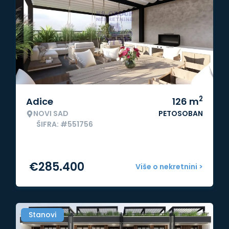
2
Adice
126
m
NOVI SAD
PETOSOBAN
ŠIFRA: #551756
€
285.400
Više o nekretnini >
Stanovi