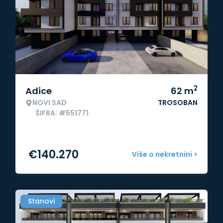
2
Adice
62
m
NOVI SAD
TROSOBAN
ŠIFRA: #551771
€
140.270
Više o nekretnini >
Stanovi