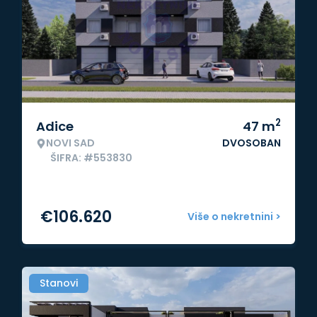
2
Adice
47
m
NOVI SAD
DVOSOBAN
ŠIFRA: #553830
€
106.620
Više o nekretnini >
Stanovi