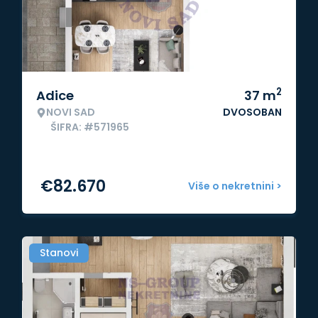
2
Adice
37
m
NOVI SAD
DVOSOBAN
ŠIFRA: #571965
€
82.670
Više o nekretnini >
Stanovi