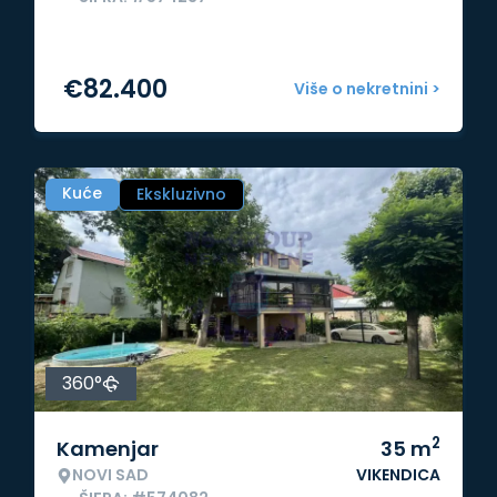
€
82.400
Više o nekretnini >
Kuće
Ekskluzivno
360°
2
Kamenjar
35
m
NOVI SAD
VIKENDICA