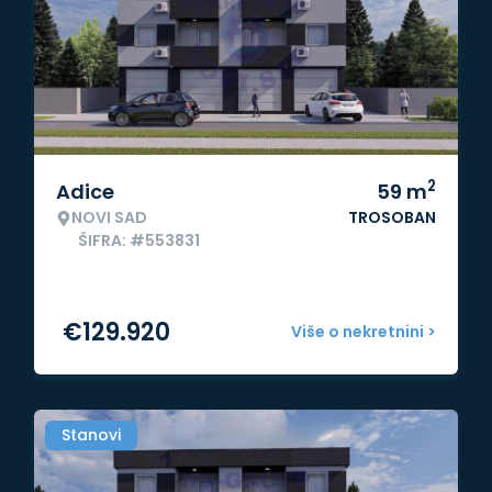
2
Adice
59
m
NOVI SAD
TROSOBAN
ŠIFRA: #553831
€
129.920
Više o nekretnini >
Stanovi