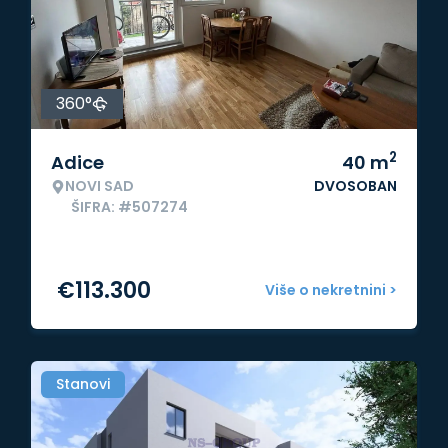
360°
2
Adice
40
m
NOVI SAD
DVOSOBAN
ŠIFRA: #507274
€
113.300
Više o nekretnini >
Stanovi