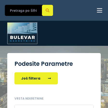
Podesite Parametre
Još filtera
VRSTA NEKRETNINE