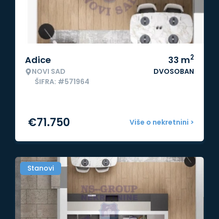
2
Adice
33
m
NOVI SAD
DVOSOBAN
ŠIFRA: #571964
€
71.750
Više o nekretnini >
Stanovi