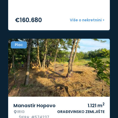
€
160.680
Više o nekretnini >
Plac
2
Manastir Hopovo
1.121
m
IRIG
GRAĐEVINSKO ZEMLJIŠTE
ŠIFRA: #574237