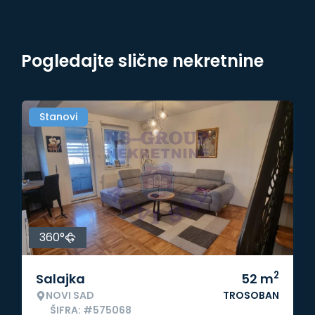
Pogledajte slične nekretnine
Stanovi
360°
2
Salajka
52
m
NOVI SAD
TROSOBAN
ŠIFRA: #575068