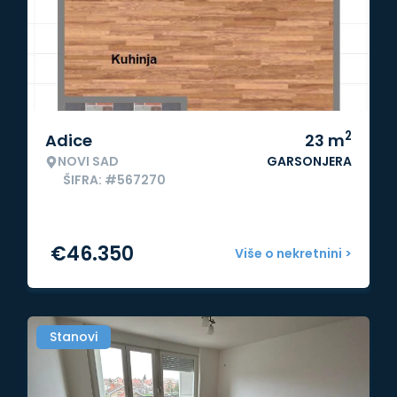
2
Adice
23
m
NOVI SAD
GARSONJERA
ŠIFRA: #567270
€
46.350
Više o nekretnini >
Stanovi