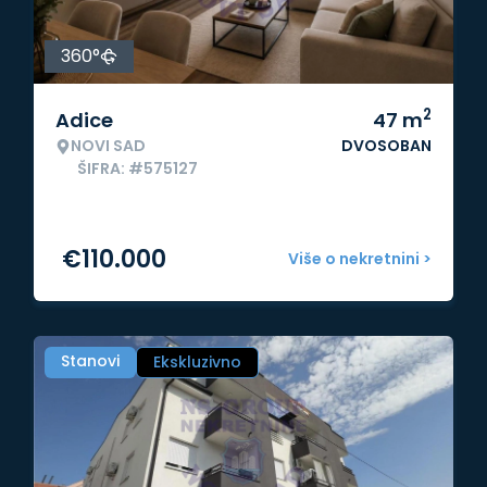
360°
2
Adice
47
m
NOVI SAD
DVOSOBAN
ŠIFRA: #575127
€
110.000
Više o nekretnini >
Stanovi
Ekskluzivno