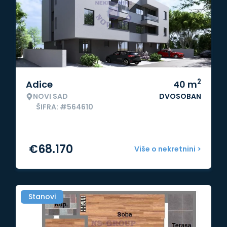
2
Adice
40
m
NOVI SAD
DVOSOBAN
ŠIFRA: #564610
€
68.170
Više o nekretnini >
Stanovi