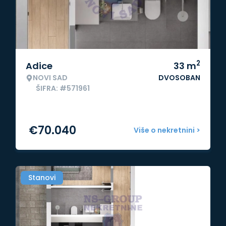
2
Adice
33
m
NOVI SAD
DVOSOBAN
ŠIFRA: #571961
€
70.040
Više o nekretnini >
Stanovi