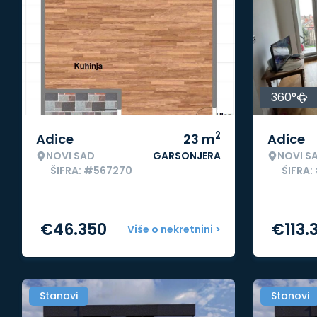
360°
2
Adice
23
m
Adice
NOVI SAD
GARSONJERA
NOVI S
ŠIFRA: #567270
ŠIFRA
€
46.350
€
113.
Više o nekretnini >
Stanovi
Stanovi