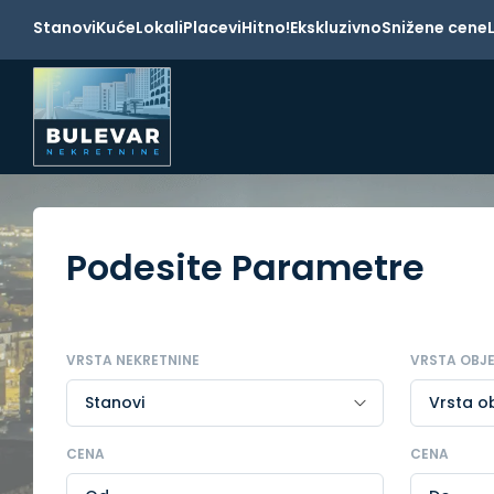
Stanovi
Kuće
Lokali
Placevi
Hitno!
Ekskluzivno
Snižene cene
Podesite Parametre
VRSTA NEKRETNINE
VRSTA OBJ
CENA
CENA