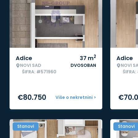
2
Adice
37
m
Adice
NOVI SAD
DVOSOBAN
NOVI S
ŠIFRA: #571960
ŠIFRA:
€
80.750
€
70.
Više o nekretnini >
Stanovi
Stanovi