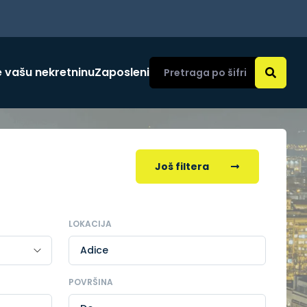
 vašu nekretninu
Zaposleni
Još filtera
LOKACIJA
Adice
POVRŠINA