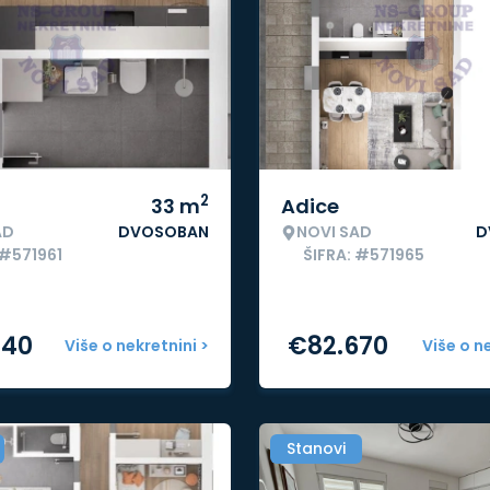
2
33
m
Adice
AD
DVOSOBAN
NOVI SAD
D
 #571961
ŠIFRA: #571965
040
€
82.670
Više o nekretnini >
Više o n
Stanovi