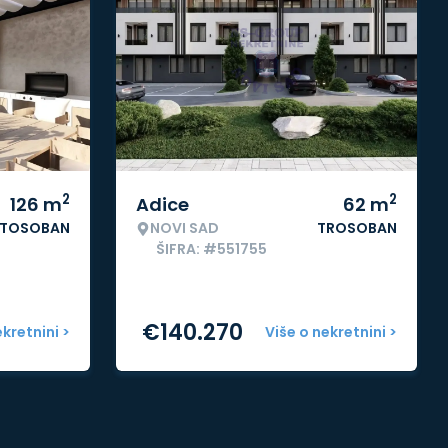
2
2
126
m
Adice
62
m
ETOSOBAN
NOVI SAD
TROSOBAN
ŠIFRA: #551755
€
140.270
ekretnini >
Više o nekretnini >