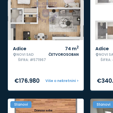
2
Adice
74
m
Adice
NOVI SAD
ČETVOROSOBAN
NOVI S
ŠIFRA: #571967
ŠIFRA:
€
176.980
€
340
Više o nekretnini >
Stanovi
Stanovi