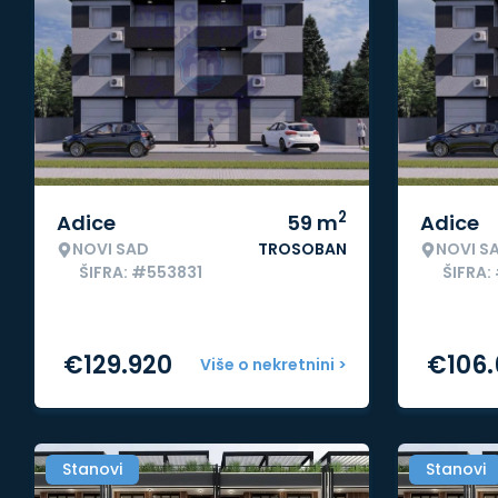
2
Adice
59
m
Adice
NOVI SAD
TROSOBAN
NOVI S
ŠIFRA: #553831
ŠIFRA:
€
129.920
€
106
Više o nekretnini >
Stanovi
Stanovi