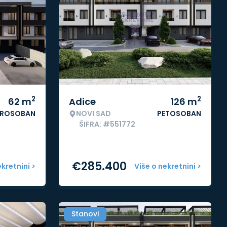
2
2
62
m
Adice
126
m
ROSOBAN
NOVI SAD
PETOSOBAN
ŠIFRA: #551772
€
285.400
ekretnini >
Više o nekretnini >
Stanovi