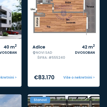
2
2
40
m
Adice
42
m
VOSOBAN
NOVI SAD
DVOSOBAN
ŠIFRA: #555240
€
83.170
ekretnini >
Više o nekretnini >
Stanovi