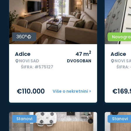
360°
Novogra
2
Adice
47
m
Adice
NOVI SAD
DVOSOBAN
NOVI S
ŠIFRA: #575127
ŠIFRA:
€
110.000
€
169
Više o nekretnini >
Stanovi
Stanovi