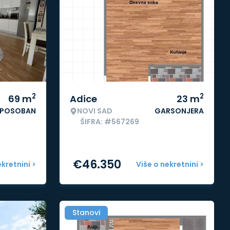
2
2
69
m
Adice
23
m
IPOSOBAN
NOVI SAD
GARSONJERA
ŠIFRA: #567269
€
46.350
ekretnini >
Više o nekretnini >
Stanovi