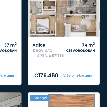
2
2
37
m
Adice
74
m
VOSOBAN
NOVI SAD
ČETVOROSOBAN
ŠIFRA: #571966
€
176.480
ekretnini >
Više o nekretnini >
Stanovi