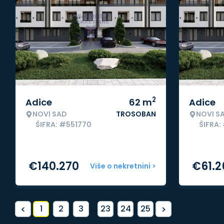
2
Adice
62
m
Adice
NOVI SAD
TROSOBAN
NOVI S
ŠIFRA: #551770
ŠIFRA:
€
140.270
€
61.2
Više o nekretnini >
<
>
1
2
3
...
23
24
25