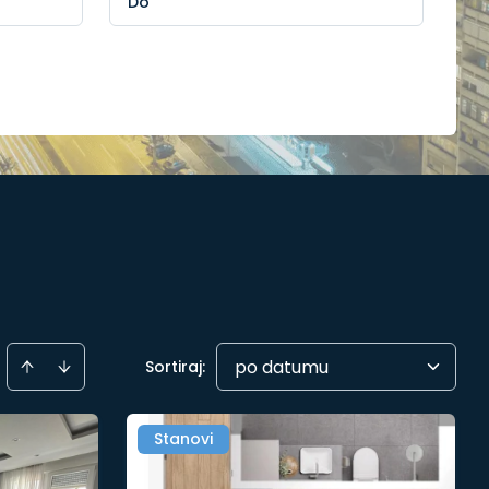
po datumu
Sortiraj
:
Stanovi