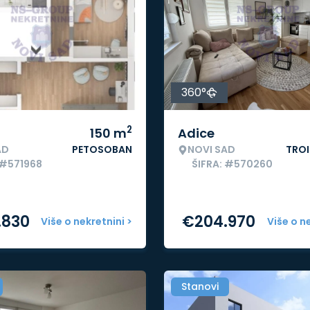
360°
2
150
m
Adice
AD
PETOSOBAN
NOVI SAD
TRO
 #571968
ŠIFRA: #570260
.830
€
204.970
Više o nekretnini >
Više o n
Stanovi