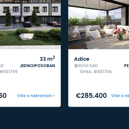
2
33
m
Adice
AD
JEDNOIPOSOBAN
NOVI SAD
P
 #551769
ŠIFRA: #551756
60
€
285.400
Više o nekretnini >
Više o n