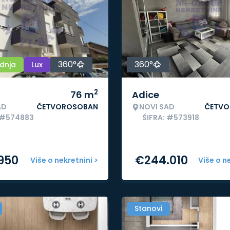
360°
360°
dnja
Lux
2
76
m
Adice
AD
ČETVOROSOBAN
NOVI SAD
ČETVO
 #574883
ŠIFRA: #573918
.950
€
244.010
Više o nekretnini >
Više o n
Stanovi