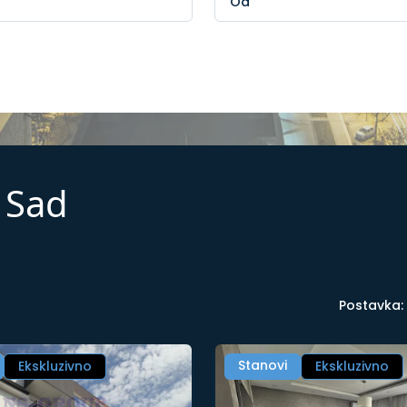
 Sad
Postavka:
Stanovi
Ekskluzivno
Ekskluzivno