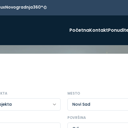
Lux
Novogradnja
360°
Početna
Kontakt
Ponudite
EKTA
MESTO
POVRŠINA