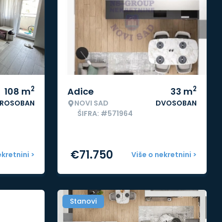
2
2
108
m
Adice
33
m
ROSOBAN
NOVI SAD
DVOSOBAN
ŠIFRA: #571964
€
71.750
ekretnini >
Više o nekretnini >
Stanovi