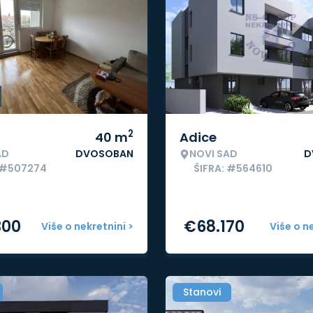
2
40
m
Adice
AD
DVOSOBAN
NOVI SAD
D
: #507274
ŠIFRA: #564610
300
€
68.170
Više o nekretnini >
Više o n
Stanovi