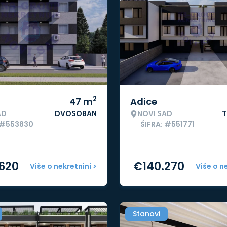
2
47
m
Adice
AD
DVOSOBAN
NOVI SAD
T
 #553830
ŠIFRA: #551771
.620
€
140.270
Više o nekretnini >
Više o n
Stanovi