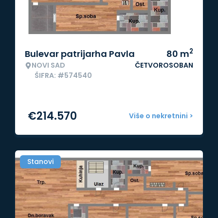
2
Bulevar patrijarha Pavla
80
m
NOVI SAD
ČETVOROSOBAN
ŠIFRA: #574540
€
214.570
Više o nekretnini >
Stanovi