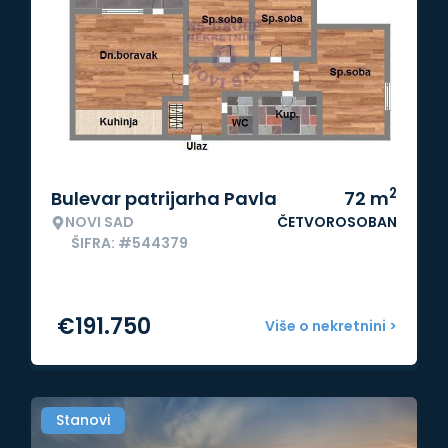
2
Bulevar patrijarha Pavla
72
m
NOVI SAD
ČETVOROSOBAN
ŠIFRA: #544379
€
191.750
Više o nekretnini >
Stanovi