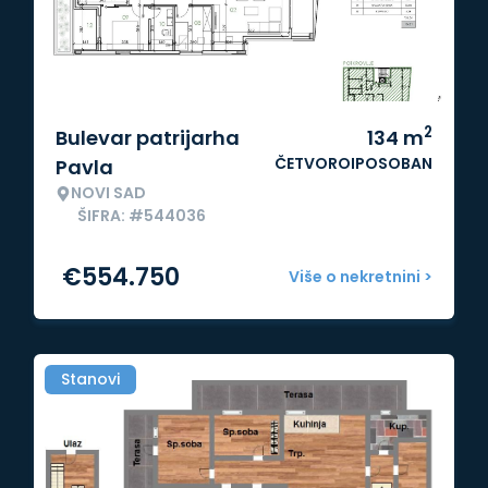
2
Bulevar patrijarha
134
m
ČETVOROIPOSOBAN
Pavla
NOVI SAD
ŠIFRA: #544036
€
554.750
Više o nekretnini >
Stanovi