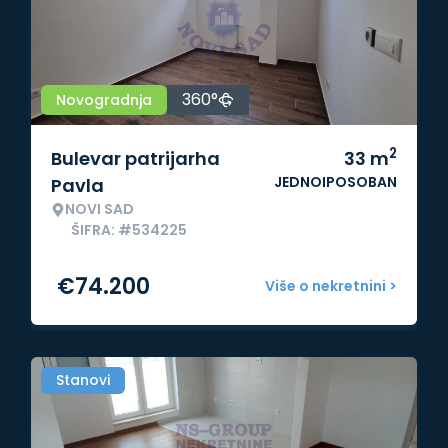
360°
Novogradnja
2
Bulevar patrijarha
33
m
JEDNOIPOSOBAN
Pavla
NOVI SAD
ŠIFRA: #534225
€
74.200
Više o nekretnini >
Stanovi