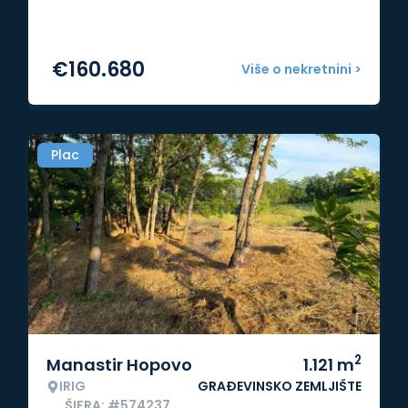
€
160.680
Više o nekretnini >
Plac
2
Manastir Hopovo
1.121
m
IRIG
GRAĐEVINSKO ZEMLJIŠTE
ŠIFRA: #574237