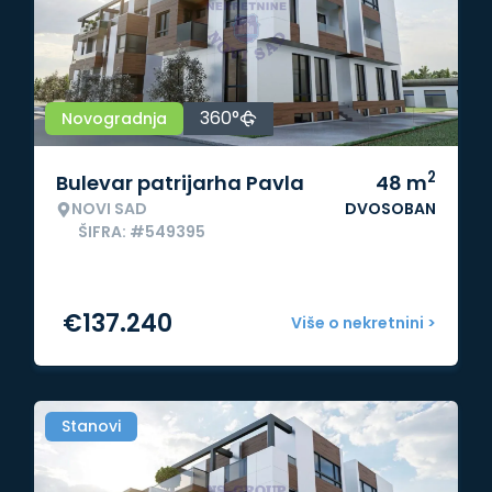
360°
Novogradnja
2
Bulevar patrijarha Pavla
48
m
NOVI SAD
DVOSOBAN
ŠIFRA: #549395
€
137.240
Više o nekretnini >
Stanovi