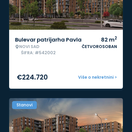
2
Bulevar patrijarha Pavla
82
m
NOVI SAD
ČETVOROSOBAN
ŠIFRA: #542002
€
224.720
Više o nekretnini >
Stanovi