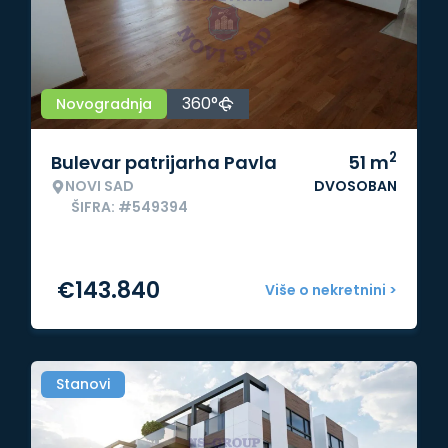
360°
Novogradnja
2
Bulevar patrijarha Pavla
51
m
NOVI SAD
DVOSOBAN
ŠIFRA: #549394
€
143.840
Više o nekretnini >
Stanovi