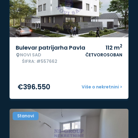
2
Bulevar patrijarha Pavla
112
m
NOVI SAD
ČETVOROSOBAN
ŠIFRA: #557662
€
396.550
Više o nekretnini >
Stanovi