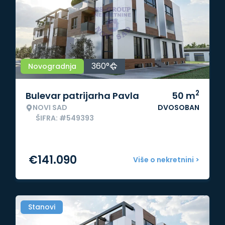
360°
Novogradnja
2
Bulevar patrijarha Pavla
50
m
NOVI SAD
DVOSOBAN
ŠIFRA: #549393
€
141.090
Više o nekretnini >
Stanovi