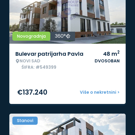
360°
Novogradnja
2
Bulevar patrijarha Pavla
48
m
NOVI SAD
DVOSOBAN
ŠIFRA: #549399
€
137.240
Više o nekretnini >
Stanovi