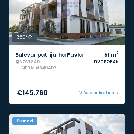
360°
2
Bulevar patrijarha Pavla
51
m
NOVI SAD
DVOSOBAN
ŠIFRA: #549407
€
145.760
Više o nekretnini >
Stanovi