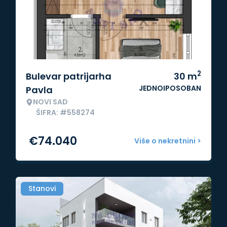
2
Bulevar patrijarha
30
m
JEDNOIPOSOBAN
Pavla
NOVI SAD
ŠIFRA: #558274
€
74.040
Više o nekretnini >
Stanovi