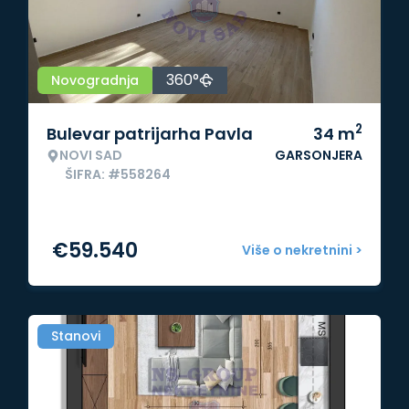
360°
Novogradnja
2
Bulevar patrijarha Pavla
34
m
NOVI SAD
GARSONJERA
ŠIFRA: #558264
€
59.540
Više o nekretnini >
Stanovi