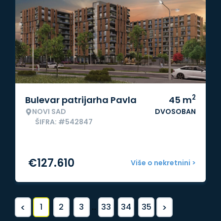
2
Bulevar patrijarha Pavla
45
m
NOVI SAD
DVOSOBAN
ŠIFRA: #542847
€
127.610
Više o nekretnini >
<
>
1
2
3
...
33
34
35