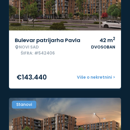
2
Bulevar patrijarha Pavla
42
m
NOVI SAD
DVOSOBAN
ŠIFRA: #542406
€
143.440
Više o nekretnini >
Stanovi