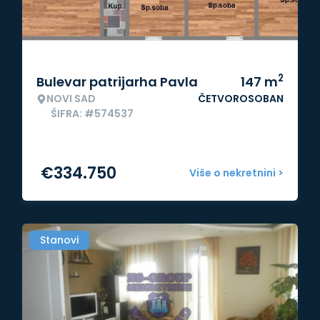
2
Bulevar patrijarha Pavla
147
m
NOVI SAD
ČETVOROSOBAN
ŠIFRA: #574537
€
334.750
Više o nekretnini >
Stanovi