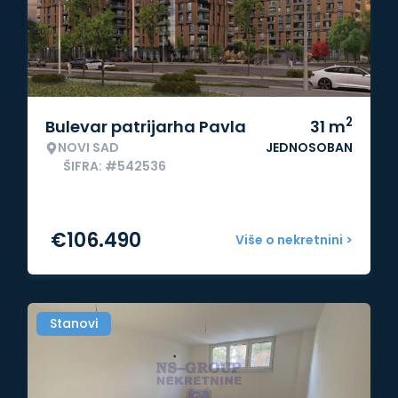
2
Bulevar patrijarha Pavla
31
m
NOVI SAD
JEDNOSOBAN
ŠIFRA: #542536
€
106.490
Više o nekretnini >
Stanovi