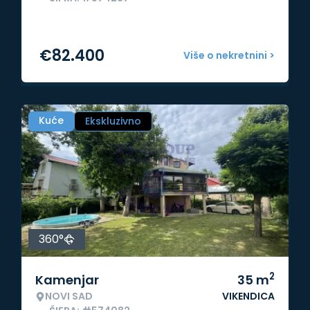
€
82.400
Više o nekretnini >
Kuće
Ekskluzivno
360°
2
Kamenjar
35
m
NOVI SAD
VIKENDICA