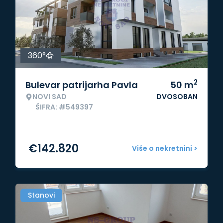
360°
2
Bulevar patrijarha Pavla
50
m
NOVI SAD
DVOSOBAN
ŠIFRA: #549397
€
142.820
Više o nekretnini >
Stanovi