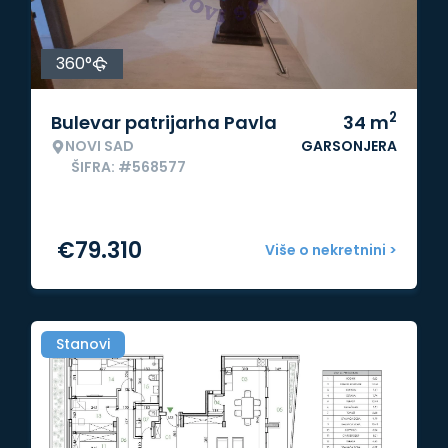
360°
2
Bulevar patrijarha Pavla
34
m
NOVI SAD
GARSONJERA
ŠIFRA: #568577
€
79.310
Više o nekretnini >
Stanovi