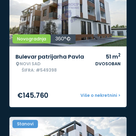
360°
Novogradnja
2
Bulevar patrijarha Pavla
51
m
NOVI SAD
DVOSOBAN
ŠIFRA: #549398
€
145.760
Više o nekretnini >
Stanovi