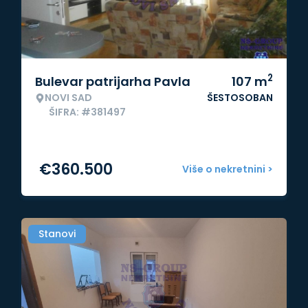
2
Bulevar patrijarha Pavla
107
m
NOVI SAD
ŠESTOSOBAN
ŠIFRA: #381497
€
360.500
Više o nekretnini >
Stanovi