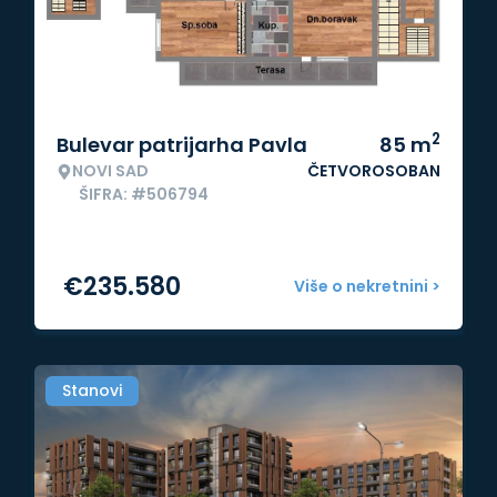
2
Bulevar patrijarha Pavla
85
m
NOVI SAD
ČETVOROSOBAN
ŠIFRA: #506794
€
235.580
Više o nekretnini >
Stanovi