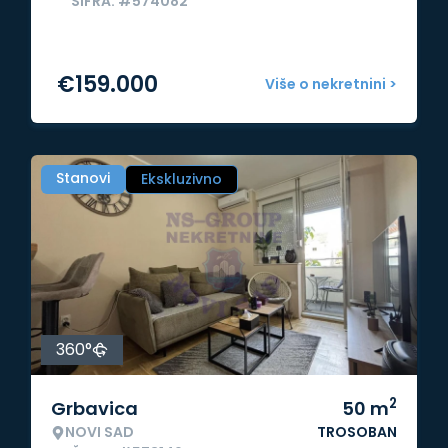
ŠIFRA: #574082
€
159.000
Više o nekretnini >
Stanovi
Ekskluzivno
360°
2
Grbavica
50
m
NOVI SAD
TROSOBAN