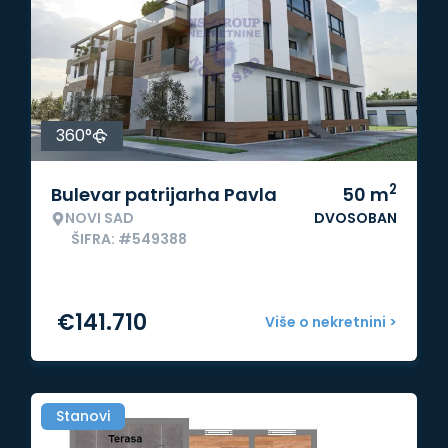
360°
2
Bulevar patrijarha Pavla
50
m
NOVI SAD
DVOSOBAN
ŠIFRA: #549388
€
141.710
Više o nekretnini >
Stanovi