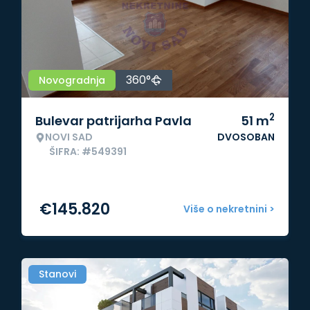
360°
Novogradnja
2
Bulevar patrijarha Pavla
51
m
NOVI SAD
DVOSOBAN
ŠIFRA: #549391
€
145.820
Više o nekretnini >
Stanovi