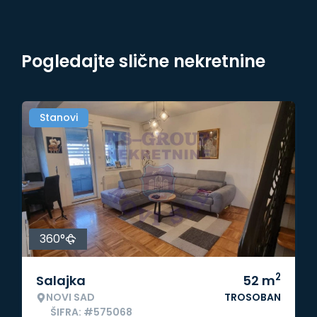
Pogledajte slične nekretnine
Stanovi
360°
2
Salajka
52
m
NOVI SAD
TROSOBAN
ŠIFRA: #575068