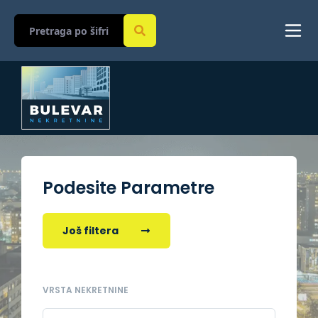
Podesite Parametre
Još filtera
VRSTA NEKRETNINE