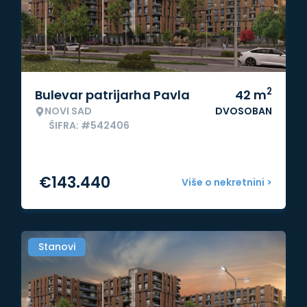
2
Bulevar patrijarha Pavla
42
m
NOVI SAD
DVOSOBAN
ŠIFRA: #542406
€
143.440
Više o nekretnini >
Stanovi