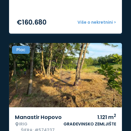
€
160.680
Više o nekretnini >
Plac
2
Manastir Hopovo
1.121
m
IRIG
GRAĐEVINSKO ZEMLJIŠTE
ŠIFRA: #574237