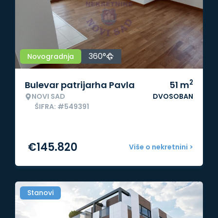
360°
Novogradnja
2
Bulevar patrijarha Pavla
51
m
NOVI SAD
DVOSOBAN
ŠIFRA: #549391
€
145.820
Više o nekretnini >
Stanovi