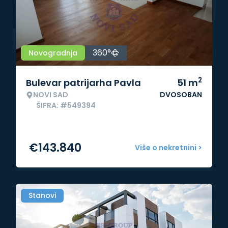
360°
Novogradnja
2
Bulevar patrijarha Pavla
51
m
NOVI SAD
DVOSOBAN
ŠIFRA: #549394
€
143.840
Više o nekretnini >
Stanovi