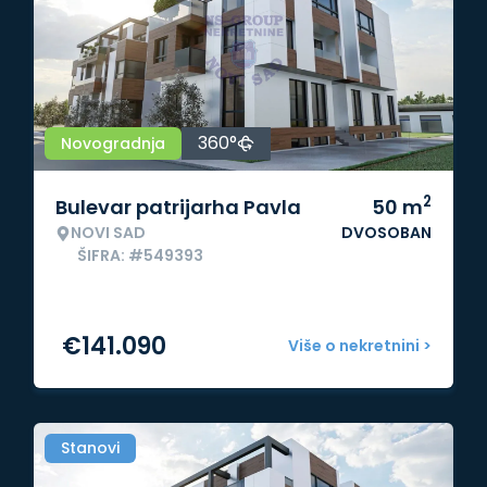
360°
Novogradnja
2
Bulevar patrijarha Pavla
50
m
NOVI SAD
DVOSOBAN
ŠIFRA: #549393
€
141.090
Više o nekretnini >
Stanovi