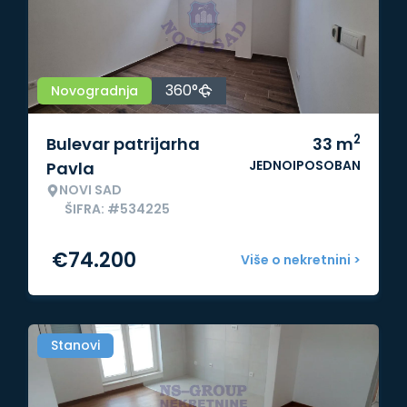
360°
Novogradnja
2
Bulevar patrijarha
33
m
JEDNOIPOSOBAN
Pavla
NOVI SAD
ŠIFRA: #534225
€
74.200
Više o nekretnini >
Stanovi