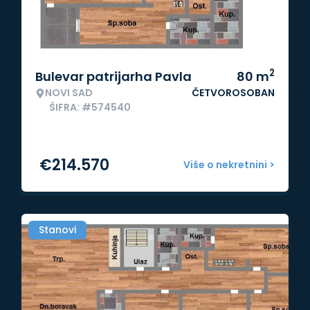
2
Bulevar patrijarha Pavla
80
m
NOVI SAD
ČETVOROSOBAN
ŠIFRA: #574540
€
214.570
Više o nekretnini >
Stanovi