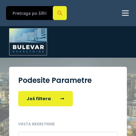
Podesite Parametre
Još filtera
VRSTA NEKRETNINE