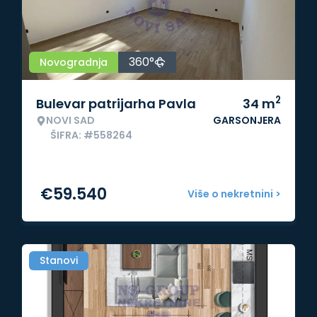
360°
Novogradnja
2
Bulevar patrijarha Pavla
34
m
NOVI SAD
GARSONJERA
ŠIFRA: #558264
€
59.540
Više o nekretnini >
Stanovi