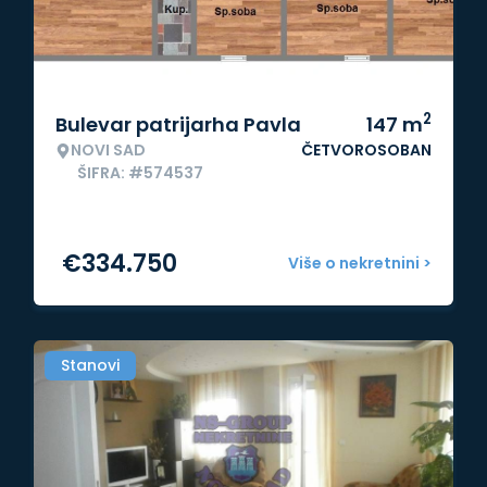
2
Bulevar patrijarha Pavla
147
m
NOVI SAD
ČETVOROSOBAN
ŠIFRA: #574537
€
334.750
Više o nekretnini >
Stanovi