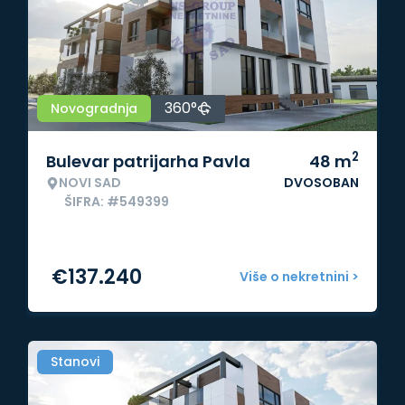
360°
Novogradnja
2
Bulevar patrijarha Pavla
48
m
NOVI SAD
DVOSOBAN
ŠIFRA: #549399
€
137.240
Više o nekretnini >
Stanovi