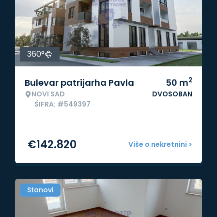
360°
2
Bulevar patrijarha Pavla
50
m
NOVI SAD
DVOSOBAN
ŠIFRA: #549397
€
142.820
Više o nekretnini >
Stanovi