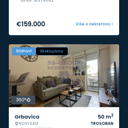
ŠIFRA: #574082
€
159.000
Više o nekretnini >
Stanovi
Ekskluzivno
360°
2
Grbavica
50
m
NOVI SAD
TROSOBAN