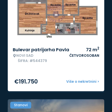
2
Bulevar patrijarha Pavla
72
m
NOVI SAD
ČETVOROSOBAN
ŠIFRA: #544379
€
191.750
Više o nekretnini >
Stanovi