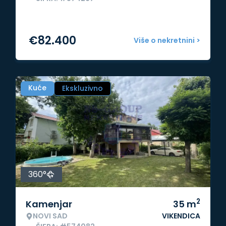
€
82.400
Više o nekretnini >
Kuće
Ekskluzivno
360°
2
Kamenjar
35
m
NOVI SAD
VIKENDICA