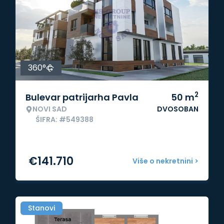
360°
2
Bulevar patrijarha Pavla
50
m
NOVI SAD
DVOSOBAN
ŠIFRA: #549388
€
141.710
Više o nekretnini >
Stanovi