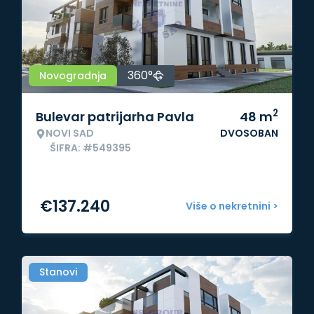
360°
Novogradnja
2
Bulevar patrijarha Pavla
48
m
NOVI SAD
DVOSOBAN
ŠIFRA: #549395
€
137.240
Više o nekretnini >
Stanovi