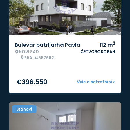
2
Bulevar patrijarha Pavla
112
m
NOVI SAD
ČETVOROSOBAN
ŠIFRA: #557662
€
396.550
Više o nekretnini >
Stanovi