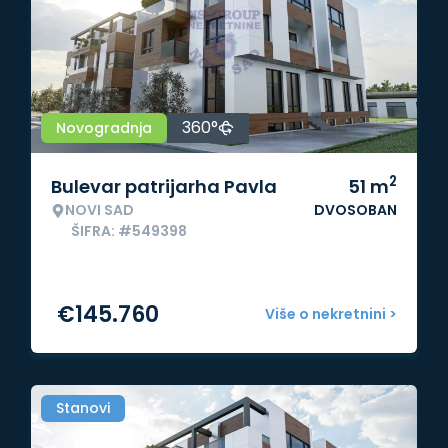
360°
Novogradnja
2
Bulevar patrijarha Pavla
51
m
NOVI SAD
DVOSOBAN
ŠIFRA: #549398
€
145.760
Više o nekretnini >
Stanovi