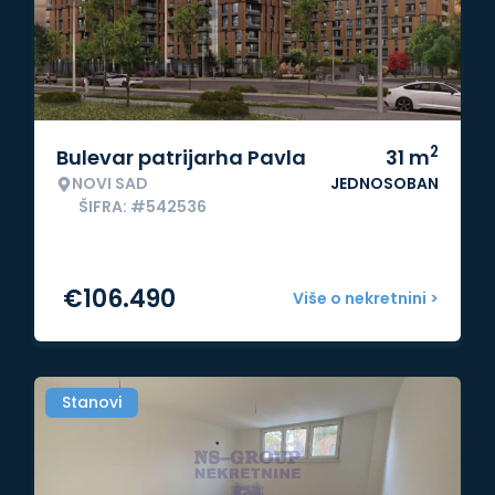
2
Bulevar patrijarha Pavla
31
m
NOVI SAD
JEDNOSOBAN
ŠIFRA: #542536
€
106.490
Više o nekretnini >
Stanovi