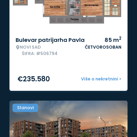
2
Bulevar patrijarha Pavla
85
m
NOVI SAD
ČETVOROSOBAN
ŠIFRA: #506794
€
235.580
Više o nekretnini >
Stanovi