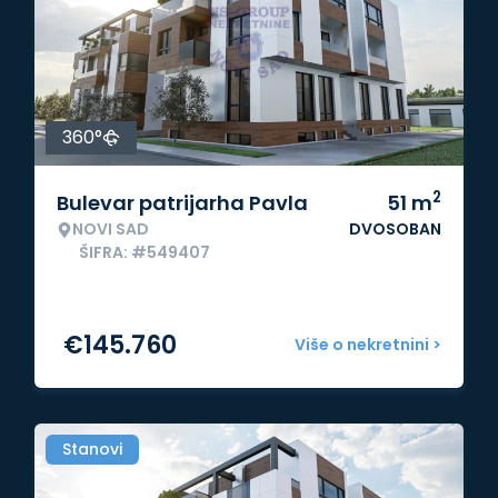
360°
2
Bulevar patrijarha Pavla
51
m
NOVI SAD
DVOSOBAN
ŠIFRA: #549407
€
145.760
Više o nekretnini >
Stanovi