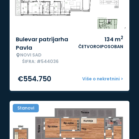
2
Bulevar patrijarha
134
m
ČETVOROIPOSOBAN
Pavla
NOVI SAD
ŠIFRA: #544036
€
554.750
Više o nekretnini >
Stanovi