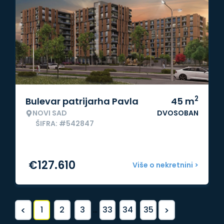
2
Bulevar patrijarha Pavla
45
m
NOVI SAD
DVOSOBAN
ŠIFRA: #542847
€
127.610
Više o nekretnini >
<
>
1
2
3
...
33
34
35