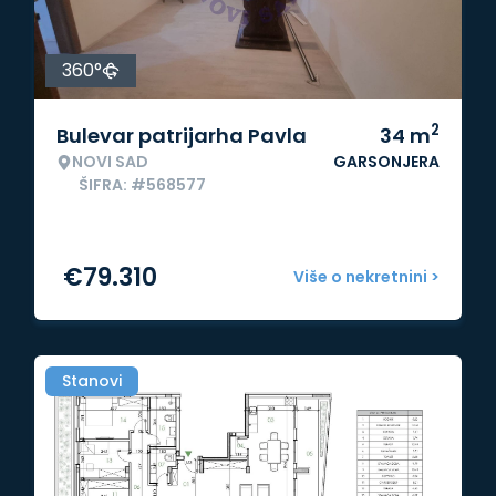
360°
2
Bulevar patrijarha Pavla
34
m
NOVI SAD
GARSONJERA
ŠIFRA: #568577
€
79.310
Više o nekretnini >
Stanovi