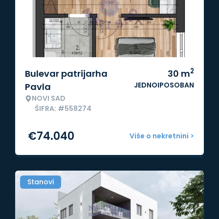
2
Bulevar patrijarha
30
m
JEDNOIPOSOBAN
Pavla
NOVI SAD
ŠIFRA: #558274
€
74.040
Više o nekretnini >
Stanovi