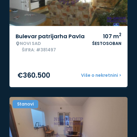
2
Bulevar patrijarha Pavla
107
m
NOVI SAD
ŠESTOSOBAN
ŠIFRA: #381497
€
360.500
Više o nekretnini >
Stanovi