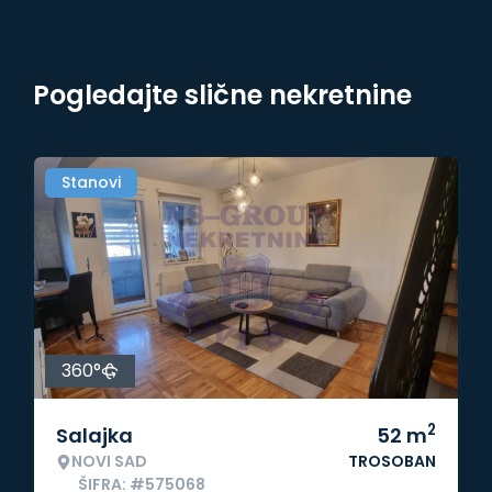
Pogledajte slične nekretnine
Stanovi
360°
2
Salajka
52
m
NOVI SAD
TROSOBAN
ŠIFRA: #575068