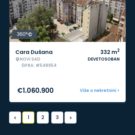
360°
2
Cara Dušana
332
m
NOVI SAD
DEVETOSOBAN
ŠIFRA: #548954
€
1.060.900
Više o nekretnini >
<
>
1
2
3