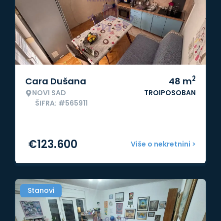
2
Cara Dušana
48
m
NOVI SAD
TROIPOSOBAN
ŠIFRA: #565911
€
123.600
Više o nekretnini >
Stanovi