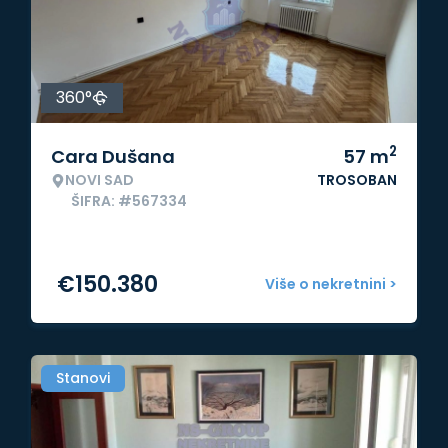
360°
2
Cara Dušana
57
m
NOVI SAD
TROSOBAN
ŠIFRA: #567334
€
150.380
Više o nekretnini >
Stanovi