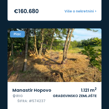
€
160.680
Više o nekretnini >
Plac
2
Manastir Hopovo
1.121
m
IRIG
GRAĐEVINSKO ZEMLJIŠTE
ŠIFRA: #574237