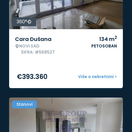
360°
2
Cara Dušana
134
m
NOVI SAD
PETOSOBAN
ŠIFRA: #568527
€
393.360
Više o nekretnini >
Stanovi