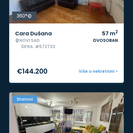
360°
2
Cara Dušana
57
m
NOVI SAD
DVOSOBAN
ŠIFRA: #572733
€
144.200
Više o nekretnini >
Stanovi