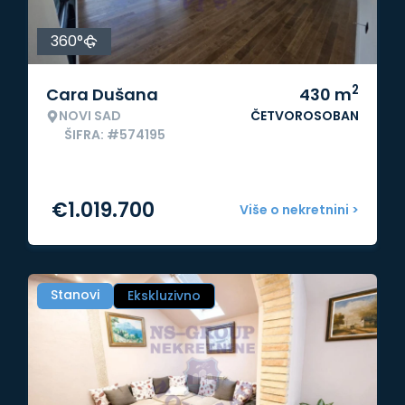
360°
2
Cara Dušana
430
m
NOVI SAD
ČETVOROSOBAN
ŠIFRA: #574195
€
1.019.700
Više o nekretnini >
Stanovi
Ekskluzivno