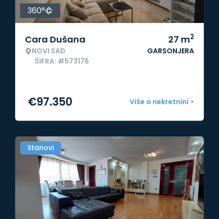
360°
2
Cara Dušana
27
m
NOVI SAD
GARSONJERA
ŠIFRA: #573176
€
97.350
Više o nekretnini >
Stanovi