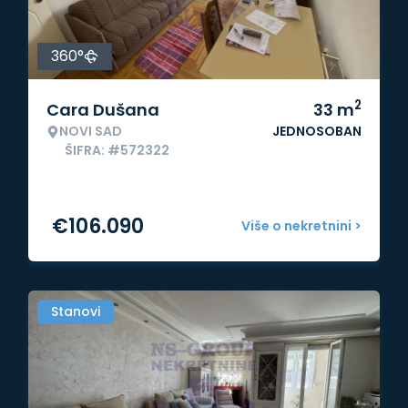
360°
2
Cara Dušana
33
m
NOVI SAD
JEDNOSOBAN
ŠIFRA: #572322
€
106.090
Više o nekretnini >
Stanovi