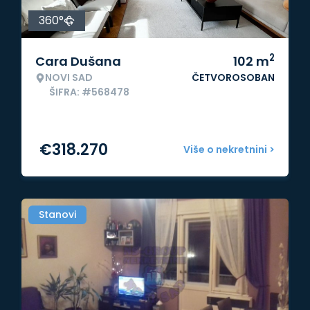
360°
2
Cara Dušana
102
m
NOVI SAD
ČETVOROSOBAN
ŠIFRA: #568478
€
318.270
Više o nekretnini >
Stanovi