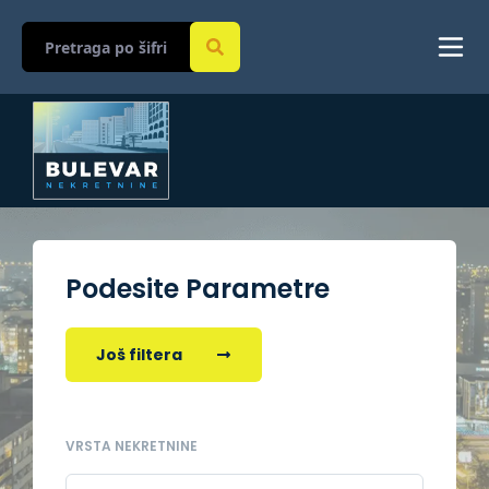
Podesite Parametre
Još filtera
VRSTA NEKRETNINE