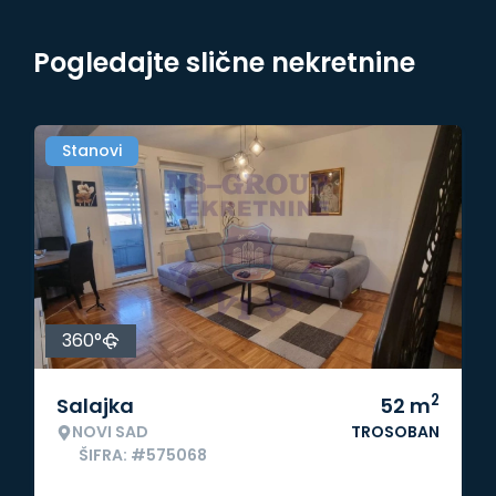
Pogledajte slične nekretnine
Stanovi
360°
2
Salajka
52
m
NOVI SAD
TROSOBAN
ŠIFRA: #575068