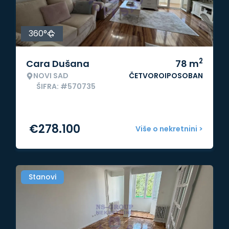
360°
2
Cara Dušana
78
m
NOVI SAD
ČETVOROIPOSOBAN
ŠIFRA: #570735
€
278.100
Više o nekretnini >
Stanovi