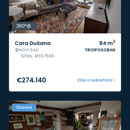
360°
2
Cara Dušana
84
m
NOVI SAD
TROIPOSOBAN
ŠIFRA: #567568
€
274.140
Više o nekretnini >
Stanovi