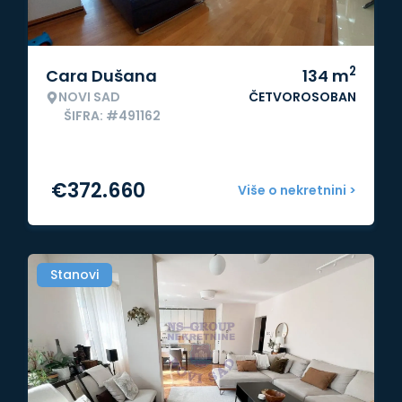
2
Cara Dušana
134
m
NOVI SAD
ČETVOROSOBAN
ŠIFRA: #491162
€
372.660
Više o nekretnini >
Stanovi