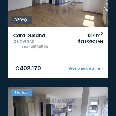
360°
2
Cara Dušana
137
m
NOVI SAD
ŠESTOSOBAN
ŠIFRA: #568526
€
402.170
Više o nekretnini >
Stanovi