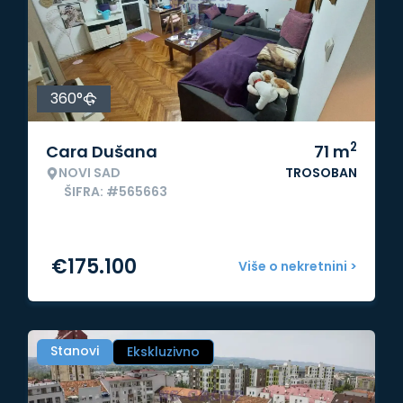
360°
2
Cara Dušana
71
m
NOVI SAD
TROSOBAN
ŠIFRA: #565663
€
175.100
Više o nekretnini >
Stanovi
Ekskluzivno