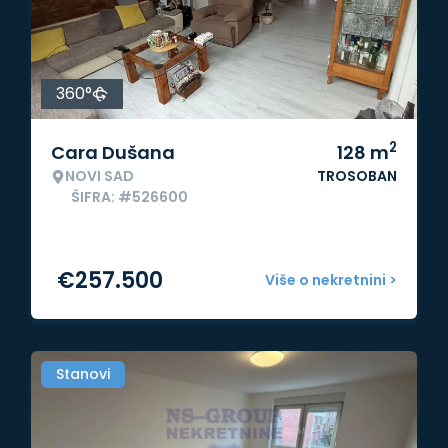
360°
2
Cara Dušana
128
m
NOVI SAD
TROSOBAN
ŠIFRA: #526600
€
257.500
Više o nekretnini >
Stanovi