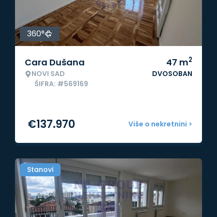
360°
2
Cara Dušana
47
m
NOVI SAD
DVOSOBAN
ŠIFRA: #569169
€
137.970
Više o nekretnini >
Stanovi