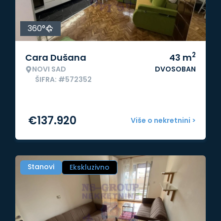
360°
2
Cara Dušana
43
m
NOVI SAD
DVOSOBAN
ŠIFRA: #572352
€
137.920
Više o nekretnini >
Stanovi
Ekskluzivno