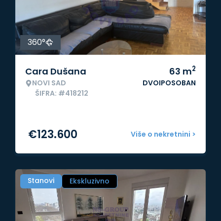
360°
2
Cara Dušana
63
m
NOVI SAD
DVOIPOSOBAN
ŠIFRA: #418212
€
123.600
Više o nekretnini >
Stanovi
Ekskluzivno