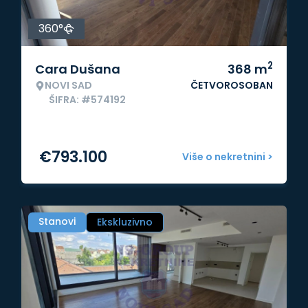
360°
2
Cara Dušana
368
m
NOVI SAD
ČETVOROSOBAN
ŠIFRA: #574192
€
793.100
Više o nekretnini >
Stanovi
Ekskluzivno