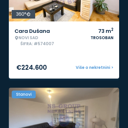
360°
2
Cara Dušana
73
m
NOVI SAD
TROSOBAN
ŠIFRA: #574007
€
224.600
Više o nekretnini >
Stanovi