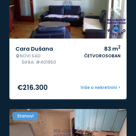
2
Cara Dušana
83
m
NOVI SAD
ČETVOROSOBAN
ŠIFRA: #401950
€
216.300
Više o nekretnini >
Stanovi