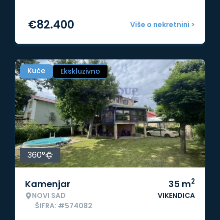
€
82.400
Više o nekretnini >
Kuće
Ekskluzivno
360°
2
Kamenjar
35
m
NOVI SAD
VIKENDICA
ŠIFRA: #574082