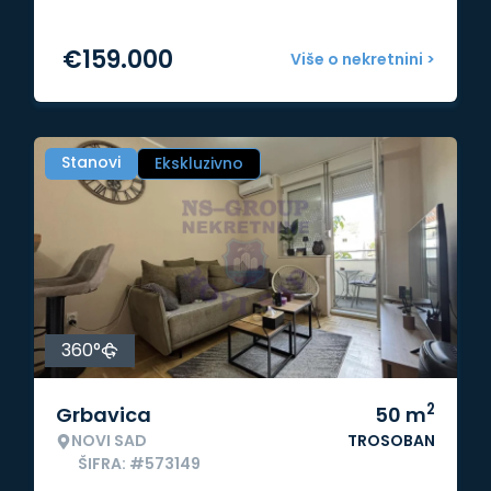
€
159.000
Više o nekretnini >
Stanovi
Ekskluzivno
360°
2
Grbavica
50
m
NOVI SAD
TROSOBAN
ŠIFRA: #573149