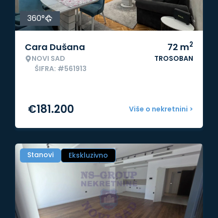
360°
2
Cara Dušana
72
m
NOVI SAD
TROSOBAN
ŠIFRA: #561913
€
181.200
Više o nekretnini >
Stanovi
Ekskluzivno