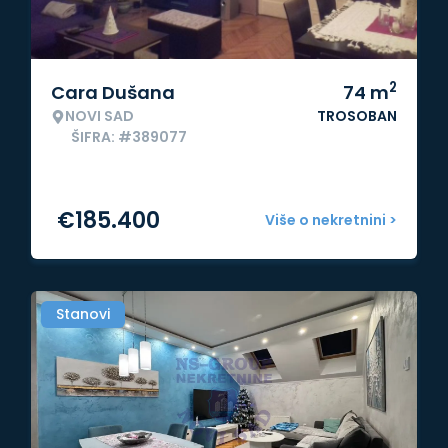
2
Cara Dušana
74
m
NOVI SAD
TROSOBAN
ŠIFRA: #389077
€
185.400
Više o nekretnini >
Stanovi