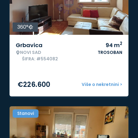
360°
2
Grbavica
94
m
NOVI SAD
TROSOBAN
ŠIFRA: #554082
€
226.600
Više o nekretnini >
Stanovi