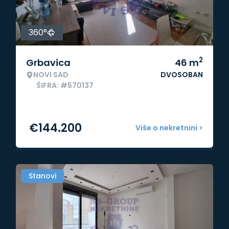
360°
2
Grbavica
46
m
NOVI SAD
DVOSOBAN
ŠIFRA: #570137
€
144.200
Više o nekretnini >
Stanovi