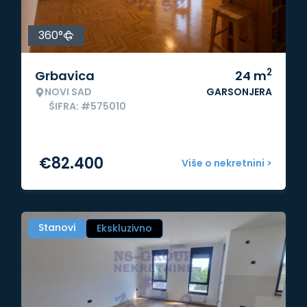
360°
2
Grbavica
24
m
NOVI SAD
GARSONJERA
ŠIFRA: #575010
€
82.400
Više o nekretnini >
Stanovi
Ekskluzivno