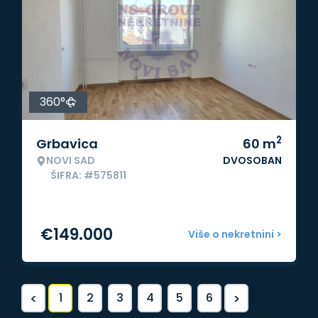
360°
2
Grbavica
60
m
NOVI SAD
DVOSOBAN
ŠIFRA: #575811
€
149.000
Više o nekretnini >
<
>
1
2
3
4
5
6