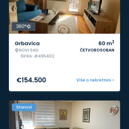
360°
2
Grbavica
60
m
NOVI SAD
ČETVOROSOBAN
ŠIFRA: #495402
€
154.500
Više o nekretnini >
Stanovi