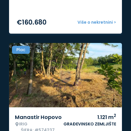
€
160.680
Više o nekretnini >
Plac
2
Manastir Hopovo
1.121
m
IRIG
GRAĐEVINSKO ZEMLJIŠTE
ŠIFRA: #574237