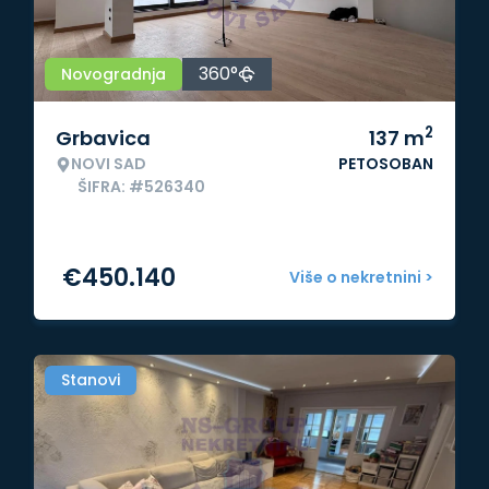
360°
Novogradnja
2
Grbavica
137
m
NOVI SAD
PETOSOBAN
ŠIFRA: #526340
€
450.140
Više o nekretnini >
Stanovi