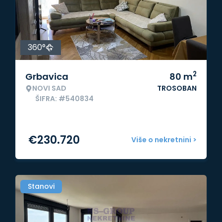
360°
2
Grbavica
80
m
NOVI SAD
TROSOBAN
ŠIFRA: #540834
€
230.720
Više o nekretnini >
Stanovi