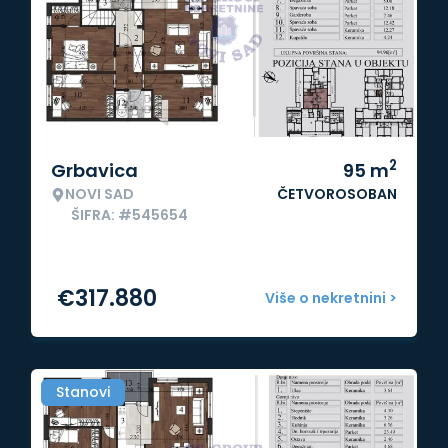
2
Grbavica
95
m
NOVI SAD
ČETVOROSOBAN
ŠIFRA: #545654
€
317.880
Više o nekretnini >
Stanovi