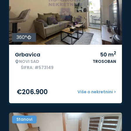
360°
2
Grbavica
50
m
NOVI SAD
TROSOBAN
ŠIFRA: #573149
€
206.900
Više o nekretnini >
Stanovi