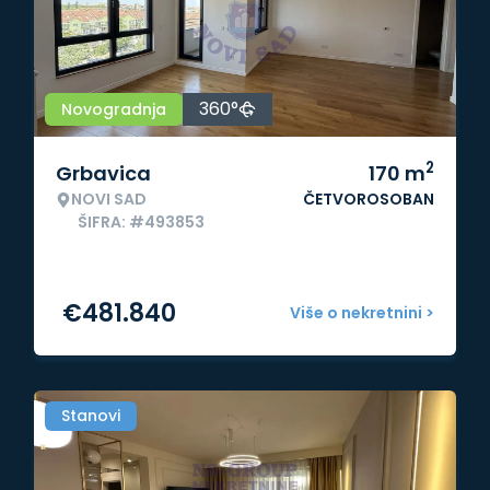
360°
Novogradnja
2
Grbavica
170
m
NOVI SAD
ČETVOROSOBAN
ŠIFRA: #493853
€
481.840
Više o nekretnini >
Stanovi