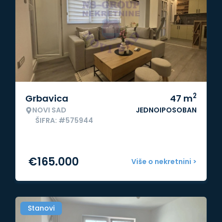
2
Grbavica
47
m
NOVI SAD
JEDNOIPOSOBAN
ŠIFRA: #575944
€
165.000
Više o nekretnini >
Stanovi