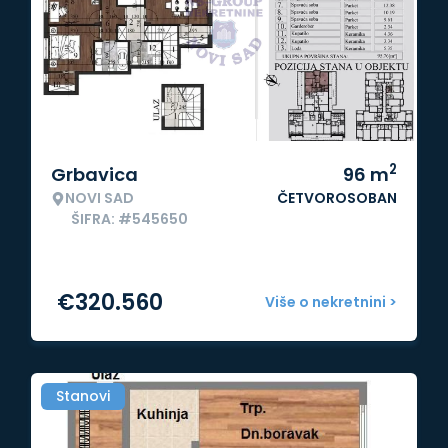
2
Grbavica
96
m
NOVI SAD
ČETVOROSOBAN
ŠIFRA: #545650
€
320.560
Više o nekretnini >
Stanovi