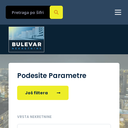
Podesite Parametre
Još filtera
VRSTA NEKRETNINE