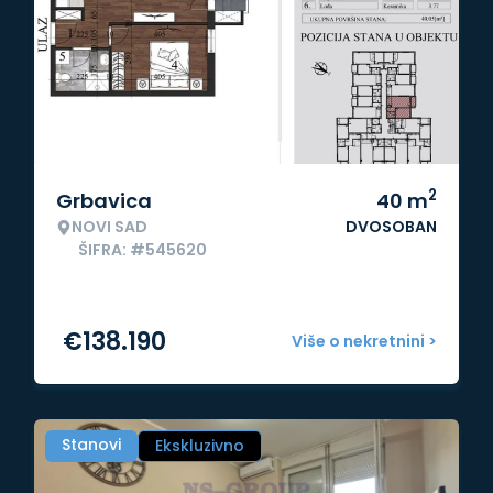
2
Grbavica
40
m
NOVI SAD
DVOSOBAN
ŠIFRA: #545620
€
138.190
Više o nekretnini >
Stanovi
Ekskluzivno