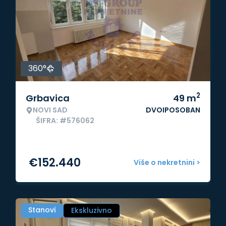
360°
2
Grbavica
49
m
NOVI SAD
DVOIPOSOBAN
ŠIFRA: #576062
€
152.440
Više o nekretnini >
Stanovi
Ekskluzivno