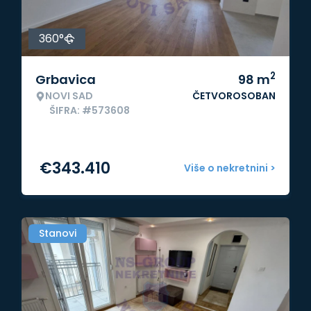
360°
2
Grbavica
98
m
NOVI SAD
ČETVOROSOBAN
ŠIFRA: #573608
€
343.410
Više o nekretnini >
Stanovi