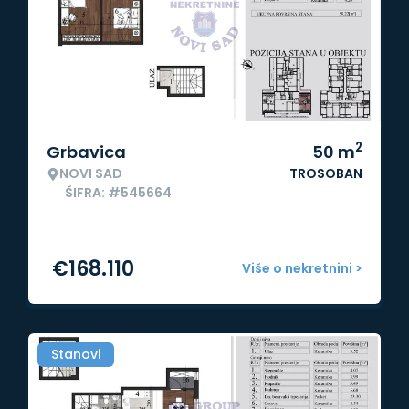
2
Grbavica
50
m
NOVI SAD
TROSOBAN
ŠIFRA: #545664
€
168.110
Više o nekretnini >
Stanovi