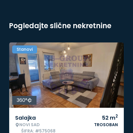
Pogledajte slične nekretnine
Stanovi
360°
2
Salajka
52
m
NOVI SAD
TROSOBAN
ŠIFRA: #575068