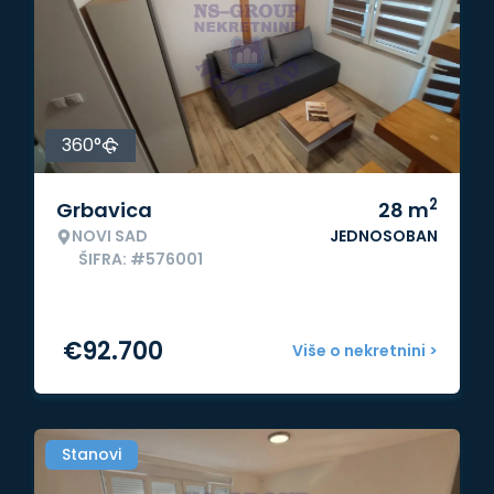
360°
2
Grbavica
28
m
NOVI SAD
JEDNOSOBAN
ŠIFRA: #576001
€
92.700
Više o nekretnini >
Stanovi