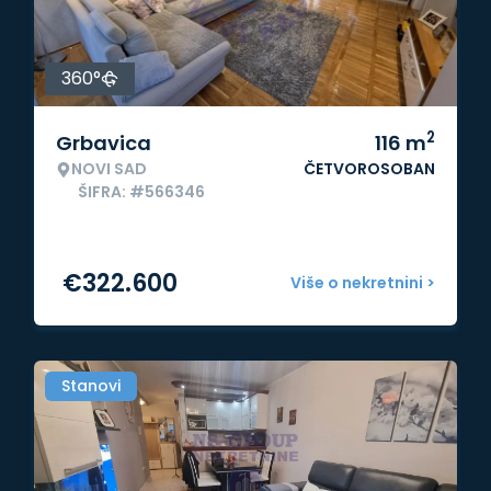
360°
2
Grbavica
116
m
NOVI SAD
ČETVOROSOBAN
ŠIFRA: #566346
€
322.600
Više o nekretnini >
Stanovi