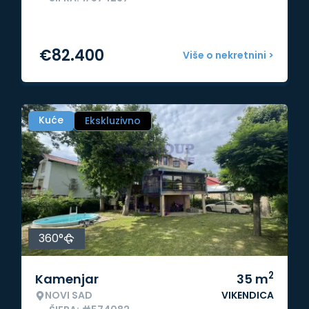
€
82.400
Više o nekretnini >
Kuće
Ekskluzivno
360°
2
Kamenjar
35
m
NOVI SAD
VIKENDICA