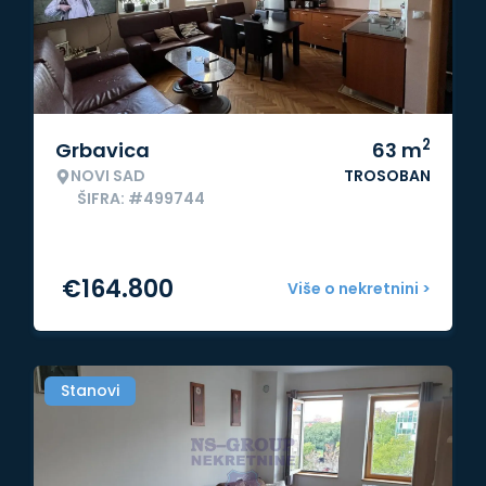
2
Grbavica
63
m
NOVI SAD
TROSOBAN
ŠIFRA: #499744
€
164.800
Više o nekretnini >
Stanovi