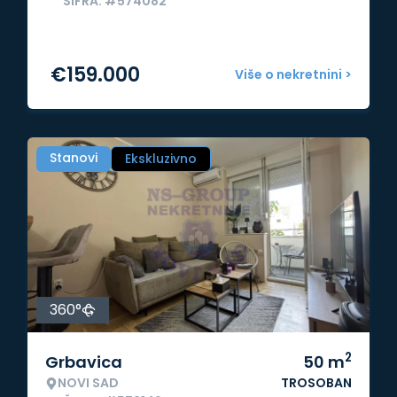
ŠIFRA: #574082
€
159.000
Više o nekretnini >
Stanovi
Ekskluzivno
360°
2
Grbavica
50
m
NOVI SAD
TROSOBAN