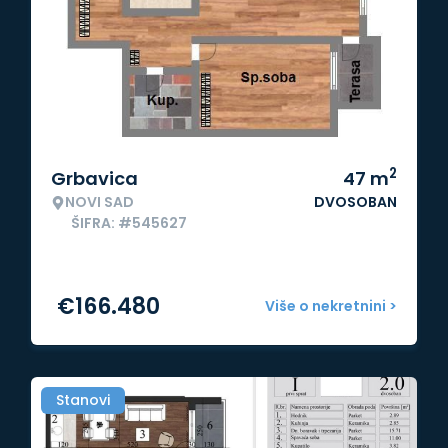
2
Grbavica
47
m
NOVI SAD
DVOSOBAN
ŠIFRA: #545627
€
166.480
Više o nekretnini >
Stanovi