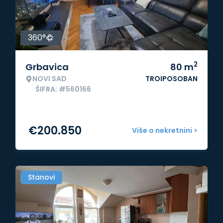
360°
2
Grbavica
80
m
NOVI SAD
TROIPOSOBAN
ŠIFRA: #560166
€
200.850
Više o nekretnini >
Stanovi