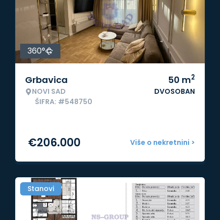
360°
2
Grbavica
50
m
NOVI SAD
DVOSOBAN
ŠIFRA: #548750
€
206.000
Više o nekretnini >
Stanovi