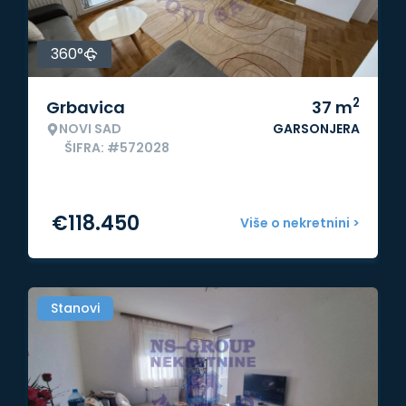
360°
2
Grbavica
37
m
NOVI SAD
GARSONJERA
ŠIFRA: #572028
€
118.450
Više o nekretnini >
Stanovi