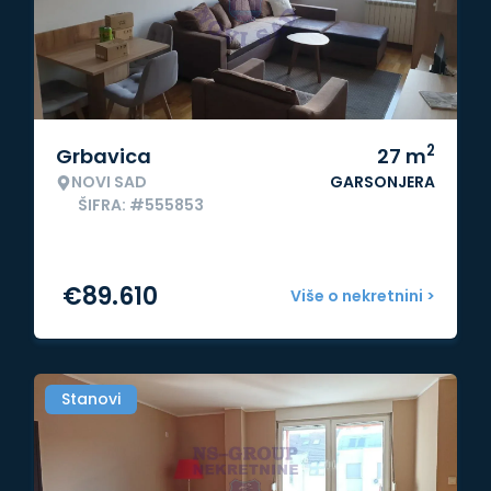
2
Grbavica
27
m
NOVI SAD
GARSONJERA
ŠIFRA: #555853
€
89.610
Više o nekretnini >
Stanovi