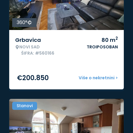
360°
2
Grbavica
80
m
NOVI SAD
TROIPOSOBAN
ŠIFRA: #560166
€
200.850
Više o nekretnini >
Stanovi