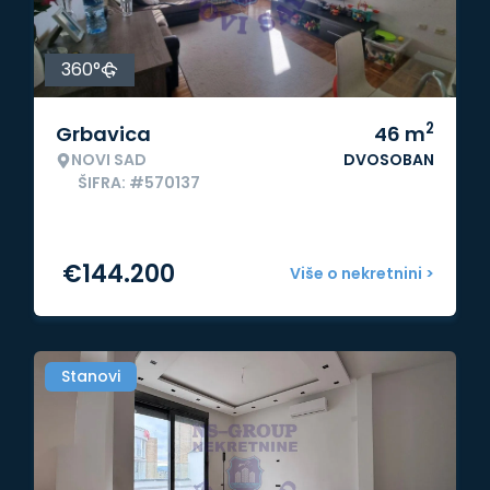
360°
2
Grbavica
46
m
NOVI SAD
DVOSOBAN
ŠIFRA: #570137
€
144.200
Više o nekretnini >
Stanovi