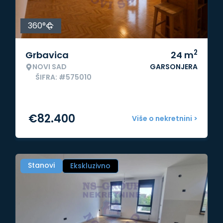
360°
2
Grbavica
24
m
NOVI SAD
GARSONJERA
ŠIFRA: #575010
€
82.400
Više o nekretnini >
Stanovi
Ekskluzivno