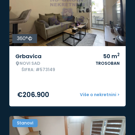
360°
2
Grbavica
50
m
NOVI SAD
TROSOBAN
ŠIFRA: #573149
€
206.900
Više o nekretnini >
Stanovi