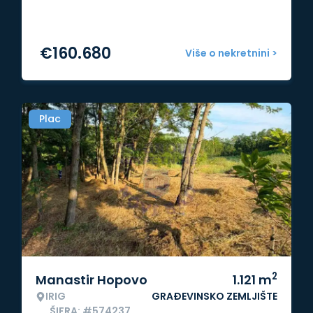
€
160.680
Više o nekretnini >
Plac
2
Manastir Hopovo
1.121
m
IRIG
GRAĐEVINSKO ZEMLJIŠTE
ŠIFRA: #574237