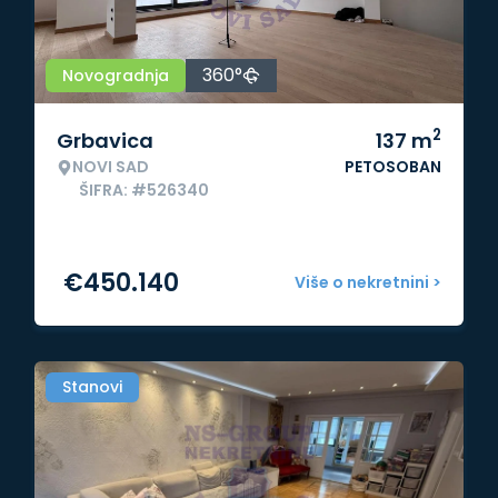
360°
Novogradnja
2
Grbavica
137
m
NOVI SAD
PETOSOBAN
ŠIFRA: #526340
€
450.140
Više o nekretnini >
Stanovi