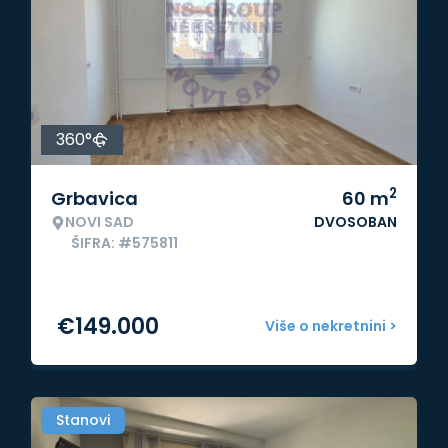
360°
2
Grbavica
60
m
NOVI SAD
DVOSOBAN
ŠIFRA: #575811
€
149.000
Više o nekretnini >
Stanovi