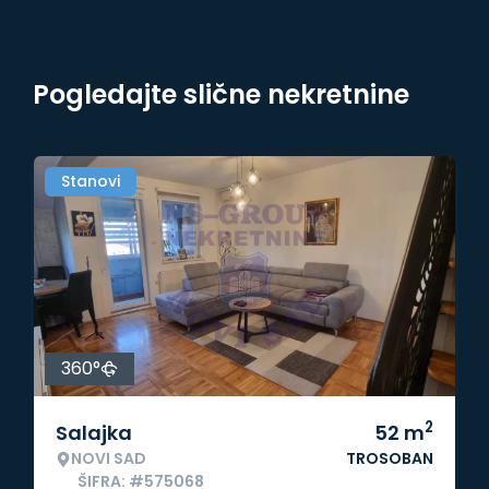
Pogledajte slične nekretnine
Stanovi
360°
2
Salajka
52
m
NOVI SAD
TROSOBAN
ŠIFRA: #575068