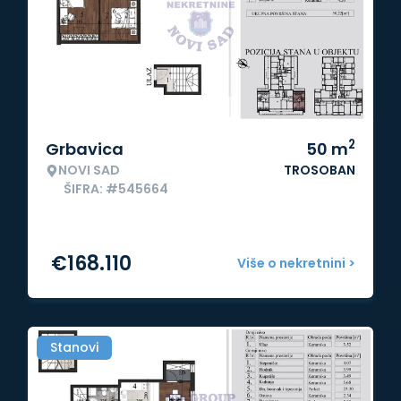
2
Grbavica
50
m
NOVI SAD
TROSOBAN
ŠIFRA: #545664
€
168.110
Više o nekretnini >
Stanovi