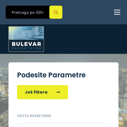
Podesite Parametre
Još filtera
VRSTA NEKRETNINE