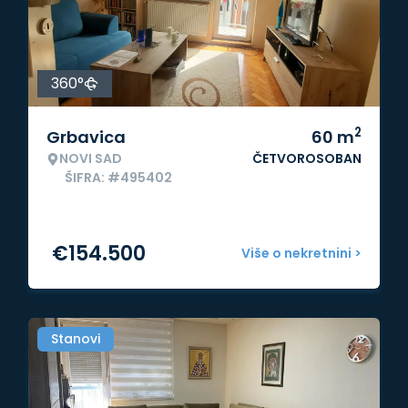
360°
2
Grbavica
60
m
NOVI SAD
ČETVOROSOBAN
ŠIFRA: #495402
€
154.500
Više o nekretnini >
Stanovi