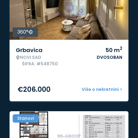
360°
2
Grbavica
50
m
NOVI SAD
DVOSOBAN
ŠIFRA: #548750
€
206.000
Više o nekretnini >
Stanovi