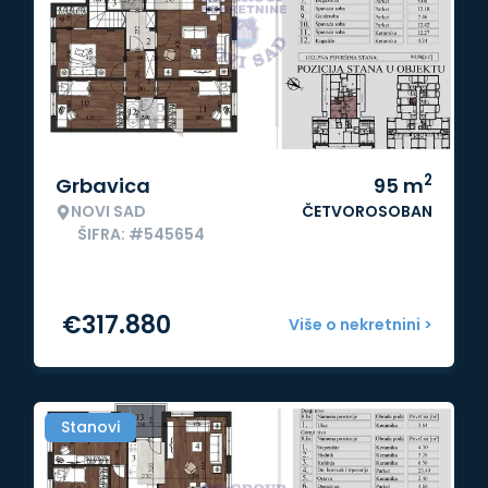
2
Grbavica
95
m
NOVI SAD
ČETVOROSOBAN
ŠIFRA: #545654
€
317.880
Više o nekretnini >
Stanovi