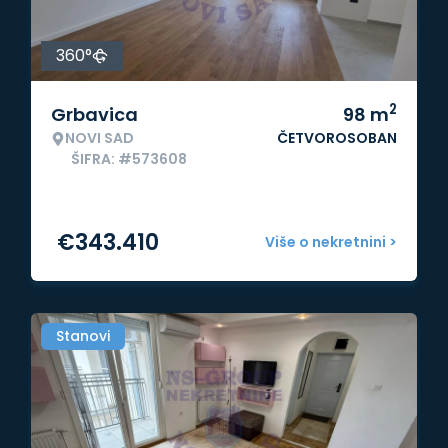
360°
2
Grbavica
98
m
NOVI SAD
ČETVOROSOBAN
ŠIFRA: #573608
€
343.410
Više o nekretnini >
Stanovi