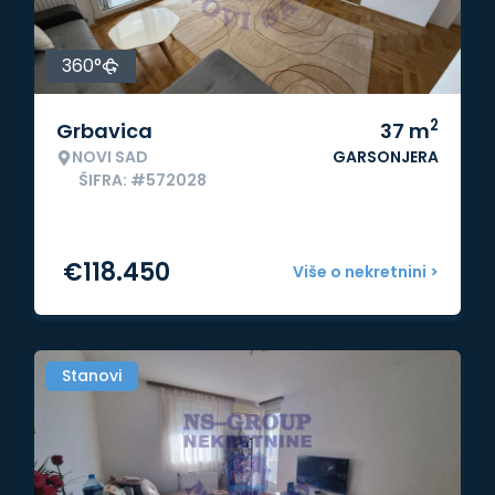
360°
2
Grbavica
37
m
NOVI SAD
GARSONJERA
ŠIFRA: #572028
€
118.450
Više o nekretnini >
Stanovi