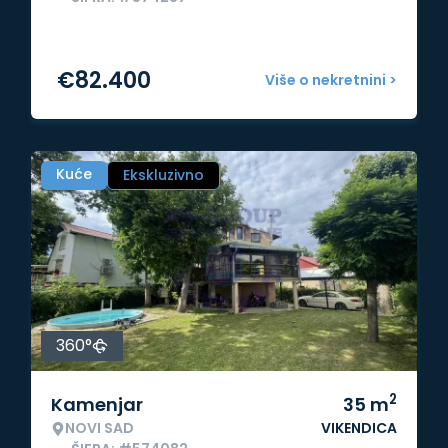
€
82.400
Više o nekretnini >
Kuće
Ekskluzivno
360°
2
Kamenjar
35
m
NOVI SAD
VIKENDICA