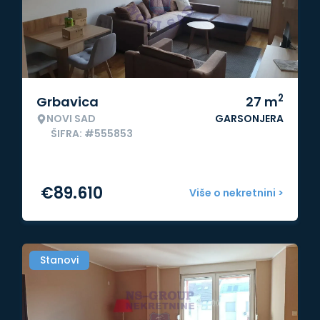
2
Grbavica
27
m
NOVI SAD
GARSONJERA
ŠIFRA: #555853
€
89.610
Više o nekretnini >
Stanovi