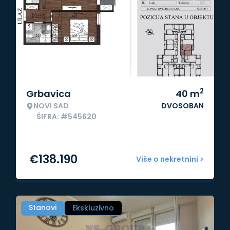
2
Grbavica
40
m
NOVI SAD
DVOSOBAN
ŠIFRA: #545620
€
138.190
Više o nekretnini >
Stanovi
Ekskluzivno