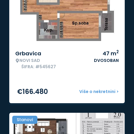
2
Grbavica
47
m
NOVI SAD
DVOSOBAN
ŠIFRA: #545627
€
166.480
Više o nekretnini >
Stanovi