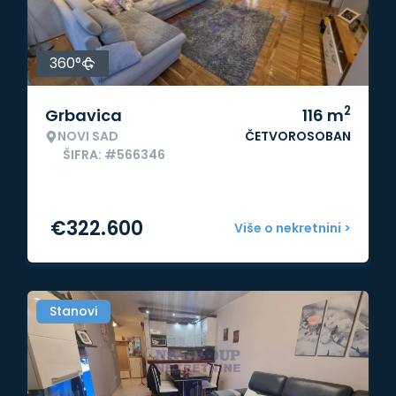
360°
2
Grbavica
116
m
NOVI SAD
ČETVOROSOBAN
ŠIFRA: #566346
€
322.600
Više o nekretnini >
Stanovi