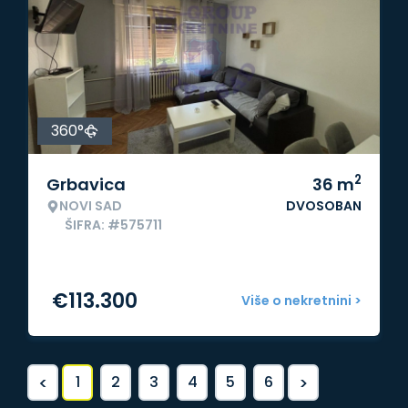
360°
2
Grbavica
36
m
NOVI SAD
DVOSOBAN
ŠIFRA: #575711
€
113.300
Više o nekretnini >
<
>
1
2
3
4
5
6