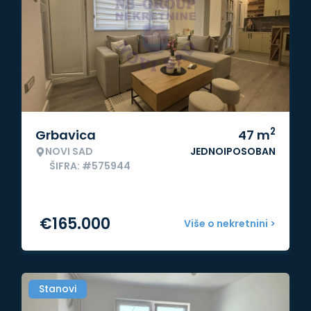
2
Grbavica
47
m
NOVI SAD
JEDNOIPOSOBAN
ŠIFRA: #575944
€
165.000
Više o nekretnini >
Stanovi