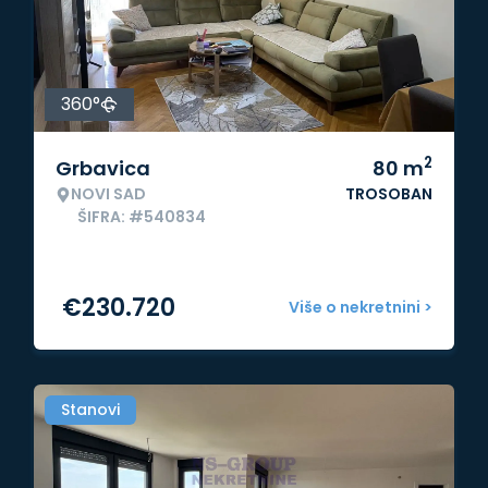
360°
2
Grbavica
80
m
NOVI SAD
TROSOBAN
ŠIFRA: #540834
€
230.720
Više o nekretnini >
Stanovi