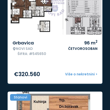
2
Grbavica
96
m
NOVI SAD
ČETVOROSOBAN
ŠIFRA: #545650
€
320.560
Više o nekretnini >
Stanovi