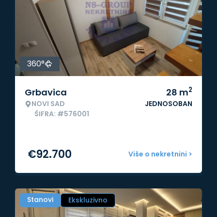
360°
2
Grbavica
28
m
NOVI SAD
JEDNOSOBAN
ŠIFRA: #576001
€
92.700
Više o nekretnini >
Stanovi
Ekskluzivno