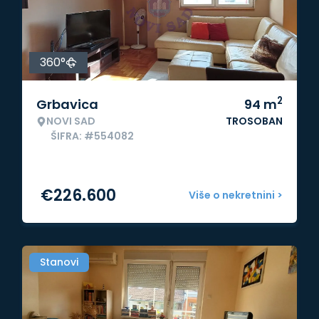
360°
2
Grbavica
94
m
NOVI SAD
TROSOBAN
ŠIFRA: #554082
€
226.600
Više o nekretnini >
Stanovi