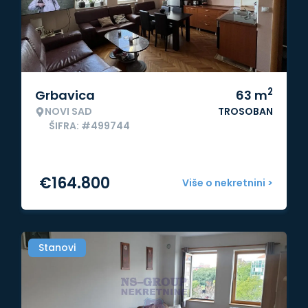
2
Grbavica
63
m
NOVI SAD
TROSOBAN
ŠIFRA: #499744
€
164.800
Više o nekretnini >
Stanovi