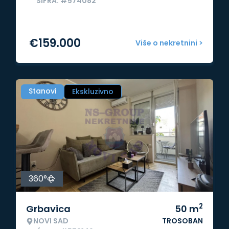
ŠIFRA: #574082
€
159.000
Više o nekretnini >
Stanovi
Ekskluzivno
360°
2
Grbavica
50
m
NOVI SAD
TROSOBAN