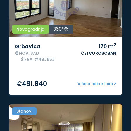
360°
Novogradnja
2
Grbavica
170
m
NOVI SAD
ČETVOROSOBAN
ŠIFRA: #493853
€
481.840
Više o nekretnini >
Stanovi