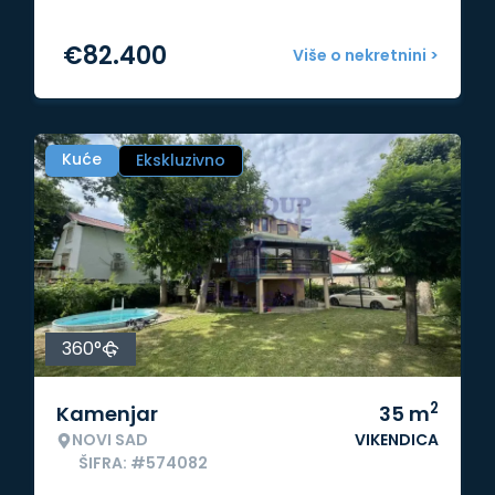
€
82.400
Više o nekretnini >
Kuće
Ekskluzivno
360°
2
Kamenjar
35
m
NOVI SAD
VIKENDICA
ŠIFRA: #574082