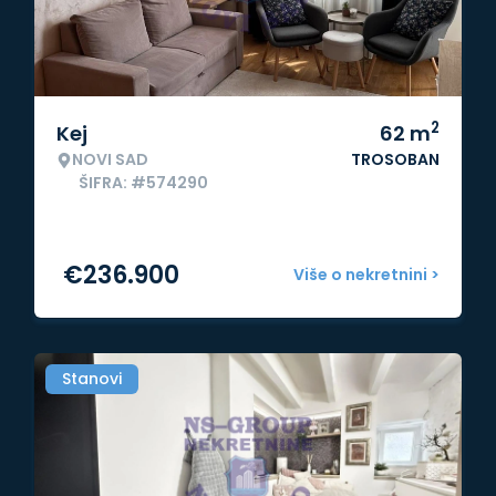
2
Kej
62
m
NOVI SAD
TROSOBAN
ŠIFRA: #574290
€
236.900
Više o nekretnini >
Stanovi