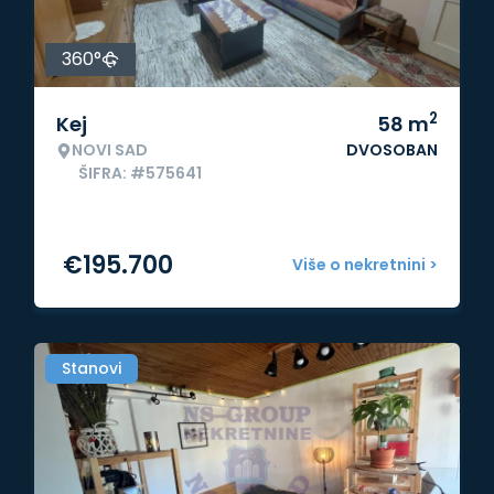
360°
2
Kej
58
m
NOVI SAD
DVOSOBAN
ŠIFRA: #575641
€
195.700
Više o nekretnini >
Stanovi