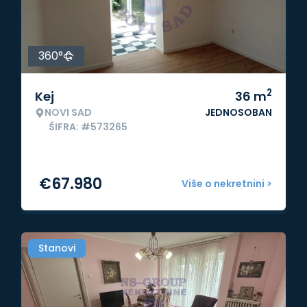
360°
2
Kej
36
m
NOVI SAD
JEDNOSOBAN
ŠIFRA: #573265
€
67.980
Više o nekretnini >
Stanovi