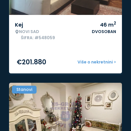
2
Kej
46
m
NOVI SAD
DVOSOBAN
ŠIFRA: #548059
€
201.880
Više o nekretnini >
Stanovi