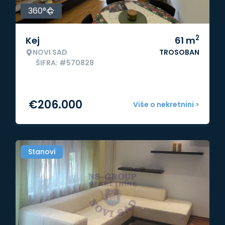
360°
2
Kej
61
m
NOVI SAD
TROSOBAN
ŠIFRA: #570828
€
206.000
Više o nekretnini >
Stanovi