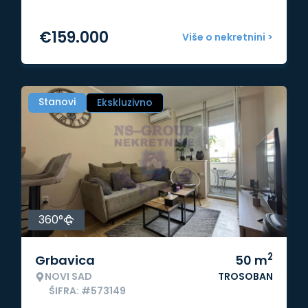
€
159.000
Više o nekretnini >
Stanovi
Ekskluzivno
360°
2
Grbavica
50
m
NOVI SAD
TROSOBAN
ŠIFRA: #573149