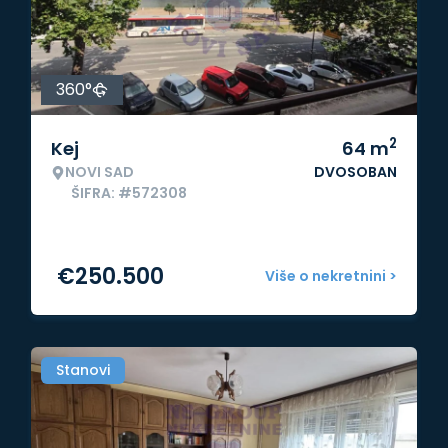
360°
2
Kej
64
m
NOVI SAD
DVOSOBAN
ŠIFRA: #572308
€
250.500
Više o nekretnini >
Stanovi