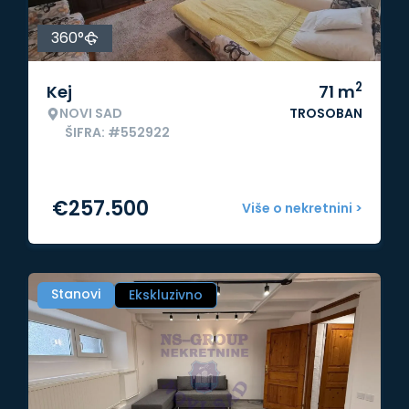
360°
2
Kej
71
m
NOVI SAD
TROSOBAN
ŠIFRA: #552922
€
257.500
Više o nekretnini >
Stanovi
Ekskluzivno