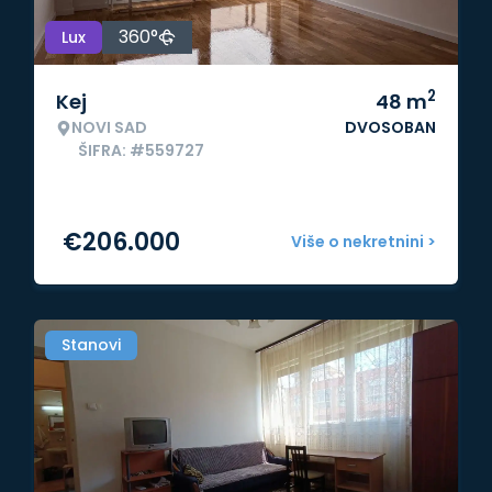
360°
Lux
2
Kej
48
m
NOVI SAD
DVOSOBAN
ŠIFRA: #559727
€
206.000
Više o nekretnini >
Stanovi