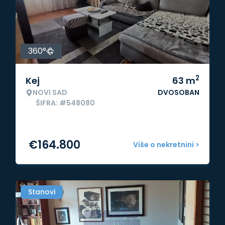
360°
2
Kej
63
m
NOVI SAD
DVOSOBAN
ŠIFRA: #548080
€
164.800
Više o nekretnini >
Stanovi