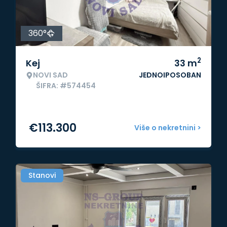
360°
2
Kej
33
m
NOVI SAD
JEDNOIPOSOBAN
ŠIFRA: #574454
€
113.300
Više o nekretnini >
Stanovi