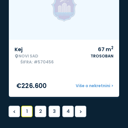
2
Kej
67
m
NOVI SAD
TROSOBAN
ŠIFRA: #570456
€
226.600
Više o nekretnini >
<
>
1
2
3
4