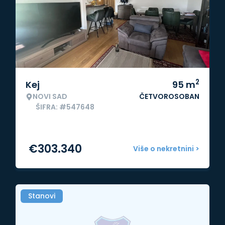
2
Kej
95
m
NOVI SAD
ČETVOROSOBAN
ŠIFRA: #547648
€
303.340
Više o nekretnini >
Stanovi