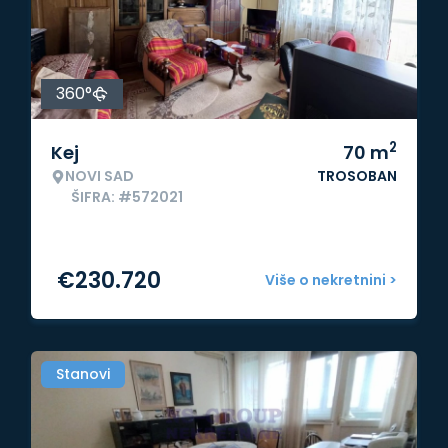
360°
2
Kej
70
m
NOVI SAD
TROSOBAN
ŠIFRA: #572021
€
230.720
Više o nekretnini >
Stanovi