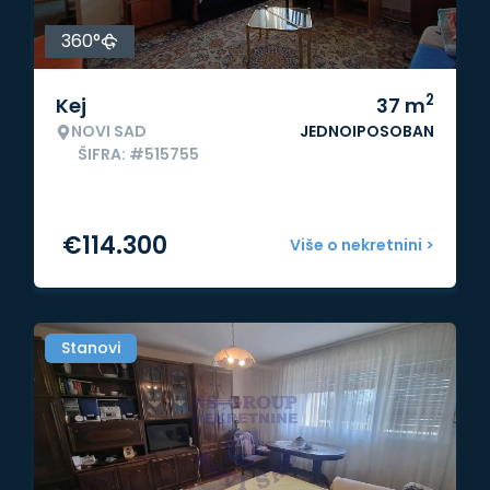
360°
2
Kej
37
m
NOVI SAD
JEDNOIPOSOBAN
ŠIFRA: #515755
€
114.300
Više o nekretnini >
Stanovi