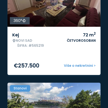
360°
2
Kej
72
m
NOVI SAD
ČETVOROSOBAN
ŠIFRA: #565219
€
257.500
Više o nekretnini >
Stanovi