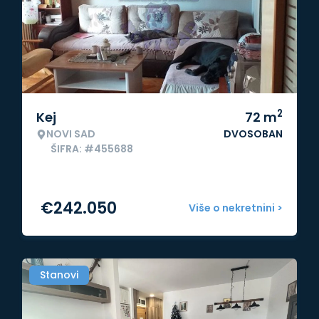
2
Kej
72
m
NOVI SAD
DVOSOBAN
ŠIFRA: #455688
€
242.050
Više o nekretnini >
Stanovi