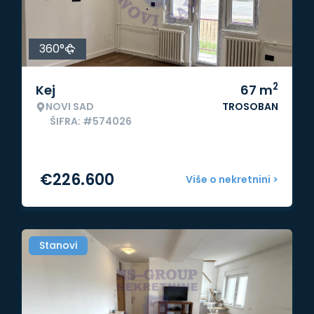
360°
2
Kej
67
m
NOVI SAD
TROSOBAN
ŠIFRA: #574026
€
226.600
Više o nekretnini >
Stanovi