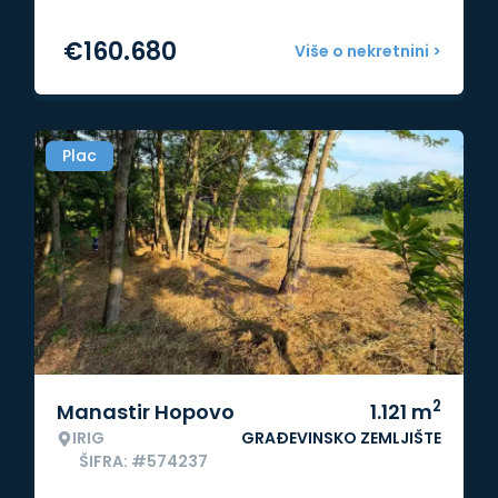
€
160.680
Više o nekretnini >
Plac
2
Manastir Hopovo
1.121
m
IRIG
GRAĐEVINSKO ZEMLJIŠTE
ŠIFRA: #574237