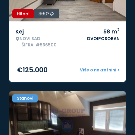
360°
Hitno!
2
Kej
58
m
NOVI SAD
DVOIPOSOBAN
ŠIFRA: #566500
€
125.000
Više o nekretnini >
Stanovi