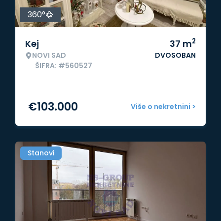
360°
2
Kej
37
m
NOVI SAD
DVOSOBAN
ŠIFRA: #560527
€
103.000
Više o nekretnini >
Stanovi