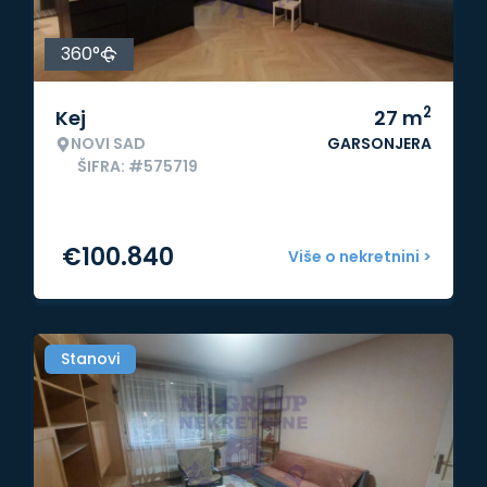
360°
2
Kej
27
m
NOVI SAD
GARSONJERA
ŠIFRA: #575719
€
100.840
Više o nekretnini >
Stanovi