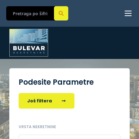
Podesite Parametre
Još filtera
VRSTA NEKRETNINE