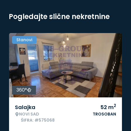
Pogledajte slične nekretnine
Stanovi
360°
2
Salajka
52
m
NOVI SAD
TROSOBAN
ŠIFRA: #575068