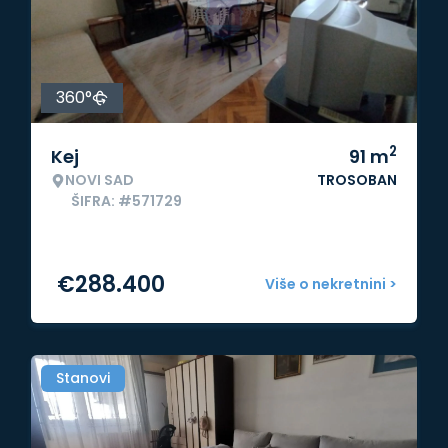
360°
2
Kej
91
m
NOVI SAD
TROSOBAN
ŠIFRA: #571729
€
288.400
Više o nekretnini >
Stanovi