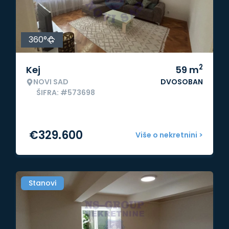
360°
2
Kej
59
m
NOVI SAD
DVOSOBAN
ŠIFRA: #573698
€
329.600
Više o nekretnini >
Stanovi