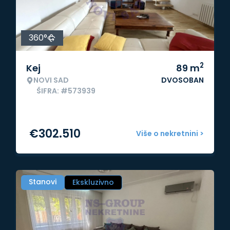
360°
2
Kej
89
m
NOVI SAD
DVOSOBAN
ŠIFRA: #573939
€
302.510
Više o nekretnini >
Stanovi
Ekskluzivno