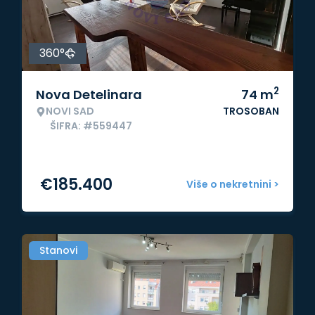
360°
2
Nova Detelinara
74
m
NOVI SAD
TROSOBAN
ŠIFRA: #559447
€
185.400
Više o nekretnini >
Stanovi