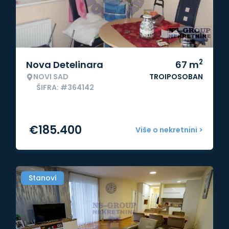
2
Nova Detelinara
67
m
NOVI SAD
TROIPOSOBAN
ŠIFRA: #364142
€
185.400
Više o nekretnini >
Stanovi