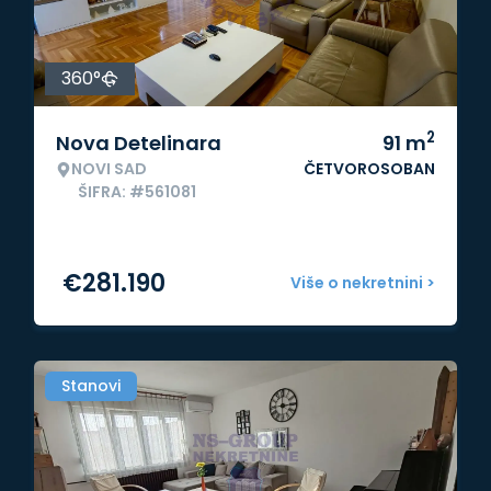
360°
2
Nova Detelinara
91
m
NOVI SAD
ČETVOROSOBAN
ŠIFRA: #561081
€
281.190
Više o nekretnini >
Stanovi