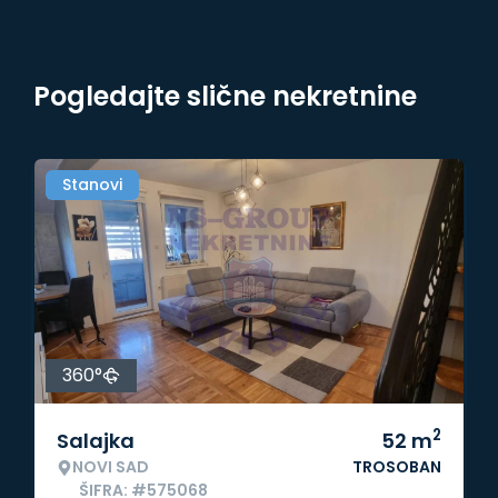
Pogledajte slične nekretnine
Stanovi
360°
2
Salajka
52
m
NOVI SAD
TROSOBAN
ŠIFRA: #575068