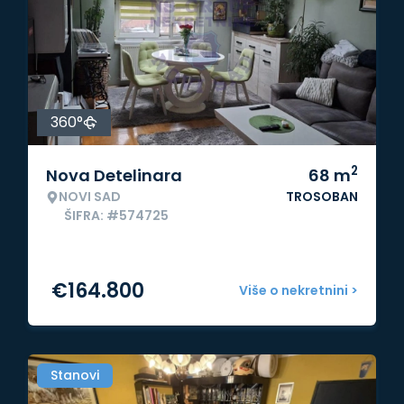
360°
2
Nova Detelinara
68
m
NOVI SAD
TROSOBAN
ŠIFRA: #574725
€
164.800
Više o nekretnini >
Stanovi