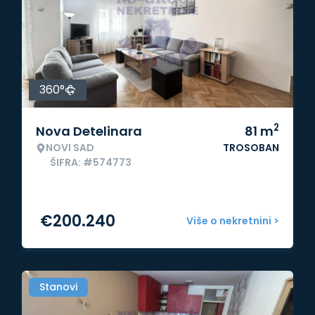
360°
2
Nova Detelinara
81
m
NOVI SAD
TROSOBAN
ŠIFRA: #574773
€
200.240
Više o nekretnini >
Stanovi