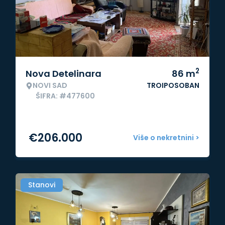
2
Nova Detelinara
86
m
NOVI SAD
TROIPOSOBAN
ŠIFRA: #477600
€
206.000
Više o nekretnini >
Stanovi