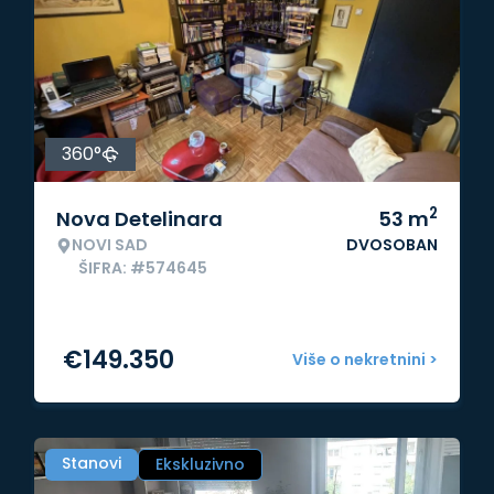
360°
2
Nova Detelinara
53
m
NOVI SAD
DVOSOBAN
ŠIFRA: #574645
€
149.350
Više o nekretnini >
Stanovi
Ekskluzivno