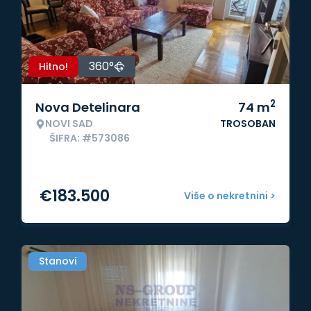
360°
Hitno!
2
Nova Detelinara
74
m
NOVI SAD
TROSOBAN
ŠIFRA: #573086
€
183.500
Više o nekretnini >
Stanovi