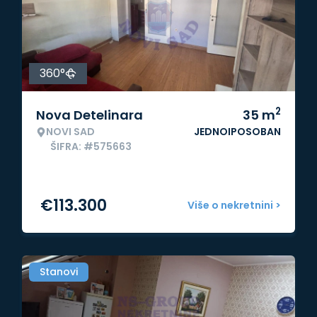
360°
2
Nova Detelinara
35
m
NOVI SAD
JEDNOIPOSOBAN
ŠIFRA: #575663
€
113.300
Više o nekretnini >
Stanovi