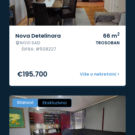
2
Nova Detelinara
66
m
NOVI SAD
TROSOBAN
ŠIFRA: #508227
€
195.700
Više o nekretnini >
Stanovi
Ekskluzivno