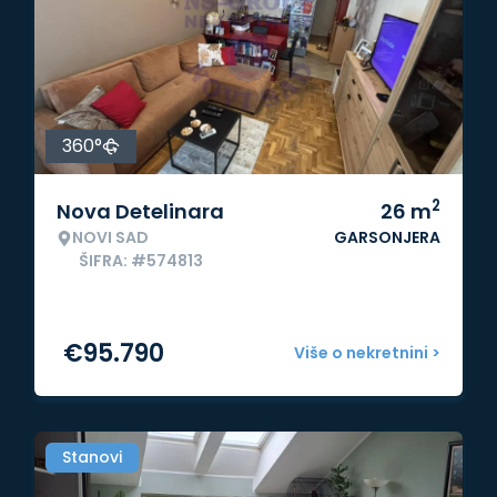
360°
2
Nova Detelinara
26
m
NOVI SAD
GARSONJERA
ŠIFRA: #574813
€
95.790
Više o nekretnini >
Stanovi