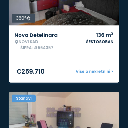
360°
2
Nova Detelinara
136
m
NOVI SAD
ŠESTOSOBAN
ŠIFRA: #564357
€
259.710
Više o nekretnini >
Stanovi