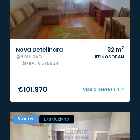
2
Nova Detelinara
32
m
NOVI SAD
JEDNOSOBAN
ŠIFRA: #575854
€
101.970
Više o nekretnini >
Stanovi
Ekskluzivno