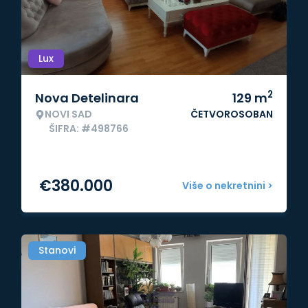
Lux
2
Nova Detelinara
129
m
NOVI SAD
ČETVOROSOBAN
ŠIFRA: #498766
€
380.000
Više o nekretnini >
Stanovi