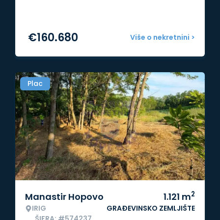
€
160.680
Više o nekretnini >
Plac
2
Manastir Hopovo
1.121
m
IRIG
GRAĐEVINSKO ZEMLJIŠTE
ŠIFRA: #574237