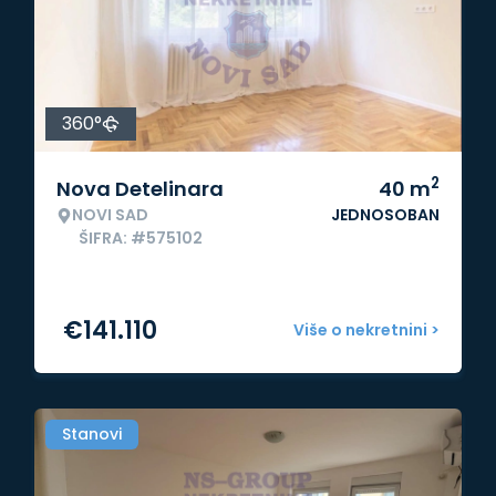
360°
2
Nova Detelinara
40
m
NOVI SAD
JEDNOSOBAN
ŠIFRA: #575102
€
141.110
Više o nekretnini >
Stanovi