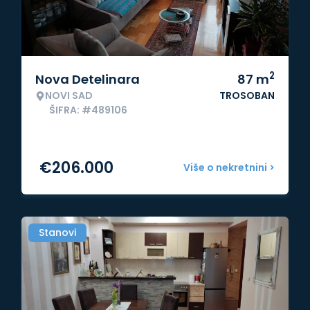
2
Nova Detelinara
87
m
NOVI SAD
TROSOBAN
ŠIFRA: #489106
€
206.000
Više o nekretnini >
Stanovi