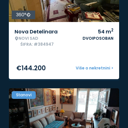
360°
2
Nova Detelinara
54
m
NOVI SAD
DVOIPOSOBAN
ŠIFRA: #384947
€
144.200
Više o nekretnini >
Stanovi