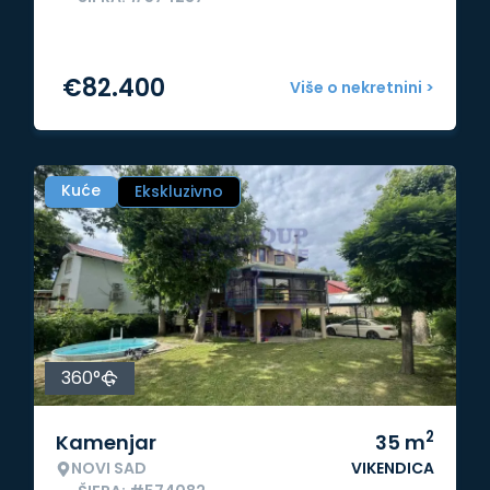
€
82.400
Više o nekretnini >
Kuće
Ekskluzivno
360°
2
Kamenjar
35
m
NOVI SAD
VIKENDICA