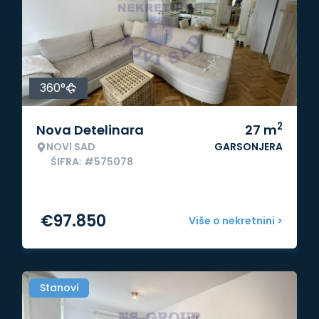
360°
2
Nova Detelinara
27
m
NOVI SAD
GARSONJERA
ŠIFRA: #575078
€
97.850
Više o nekretnini >
Stanovi