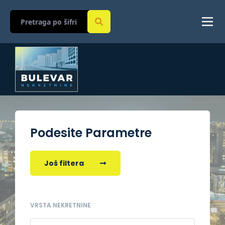
Podesite Parametre
Još filtera
VRSTA NEKRETNINE