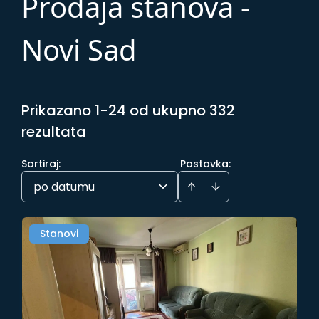
Prodaja stanova -
Novi Sad
Prikazano 1-24 od ukupno 332
rezultata
Sortiraj
:
Postavka:
po datumu
Stanovi