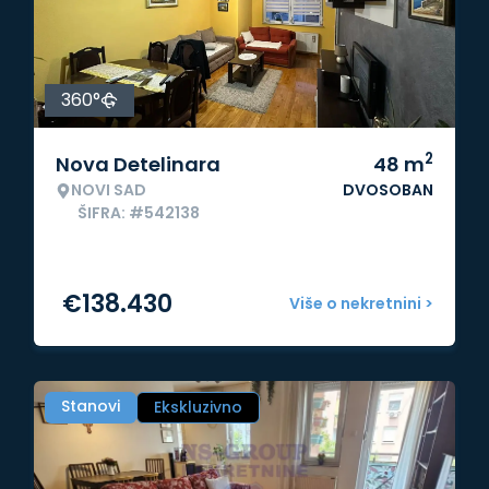
360°
2
Nova Detelinara
48
m
NOVI SAD
DVOSOBAN
ŠIFRA: #542138
€
138.430
Više o nekretnini >
Stanovi
Ekskluzivno