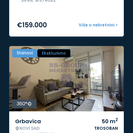
ŠIFRA: #574082
€
159.000
Više o nekretnini >
Stanovi
Ekskluzivno
360°
2
Grbavica
50
m
NOVI SAD
TROSOBAN