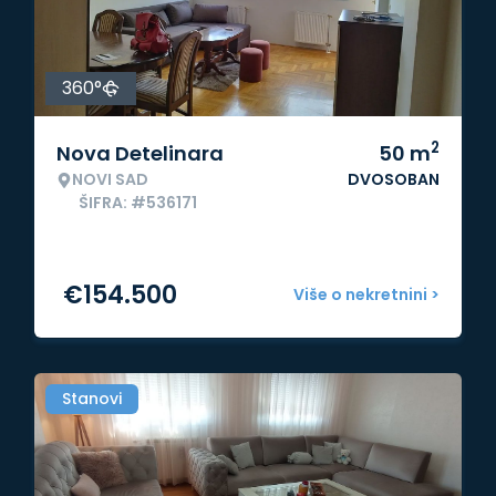
360°
2
Nova Detelinara
50
m
NOVI SAD
DVOSOBAN
ŠIFRA: #536171
€
154.500
Više o nekretnini >
Stanovi