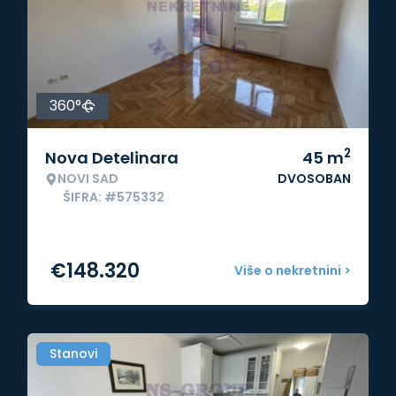
360°
2
Nova Detelinara
45
m
NOVI SAD
DVOSOBAN
ŠIFRA: #575332
€
148.320
Više o nekretnini >
Stanovi