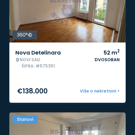
360°
2
Nova Detelinara
52
m
NOVI SAD
DVOSOBAN
ŠIFRA: #575351
€
138.000
Više o nekretnini >
Stanovi