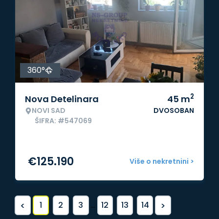
360°
2
Nova Detelinara
45
m
NOVI SAD
DVOSOBAN
ŠIFRA: #547069
€
125.190
Više o nekretnini >
<
>
1
2
3
...
12
13
14