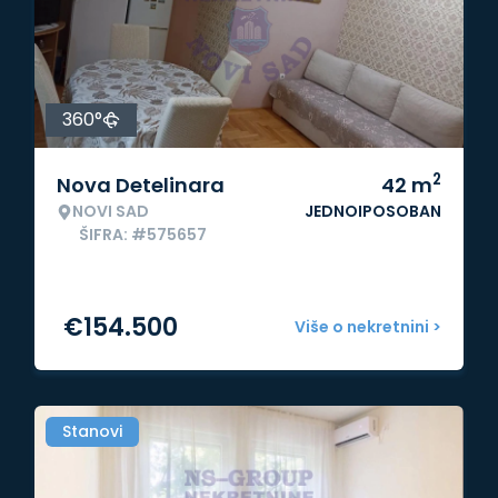
360°
2
Nova Detelinara
42
m
NOVI SAD
JEDNOIPOSOBAN
ŠIFRA: #575657
€
154.500
Više o nekretnini >
Stanovi