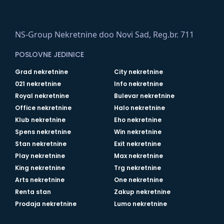
NS-Group Nekretnine doo Novi Sad, Reg.br. 711
POSLOVNE JEDINICE
Grad nekretnine
City nekretnine
021 nekretnine
Info nekretnine
Royal nekretnine
Bulevar nekretnine
Office nekretnine
Halo nekretnine
Klub nekretnine
Eho nekretnine
Spens nekretnine
Win nekretnine
Stan nekretnine
Exit nekretnine
Play nekretnine
Max nekretnine
King nekretnine
Trg nekretnine
Arts nekretnine
One nekretnine
Renta stan
Zakup nekretnine
Prodaja nekretnine
Lumo nekretnine