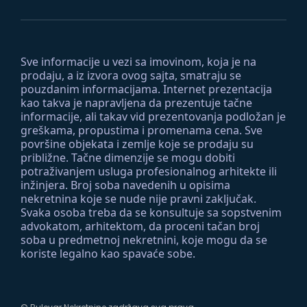
Sve informacije u vezi sa imovinom, koja je na
prodaju, a iz izvora ovog sajta, smatraju se
pouzdanim informacijama. Internet prezentacija
kao takva je napravljena da prezentuje tačne
informacije, ali takav vid prezentovanja podložan je
greškama, propustima i promenama cena. Sve
površine objekata i zemlje koje se prodaju su
približne. Tačne dimenzije se mogu dobiti
potraživanjem usluga profesionalnog arhitekte ili
inžinjera. Broj soba navedenih u opisima
nekretnina koje se nude nije pravni zaključak.
Svaka osoba treba da se konsultuje sa sopstvenim
advokatom, arhitektom, da proceni tačan broj
soba u predmetnoj nekretnini, koje mogu da se
koriste legalno kao spavaće sobe.