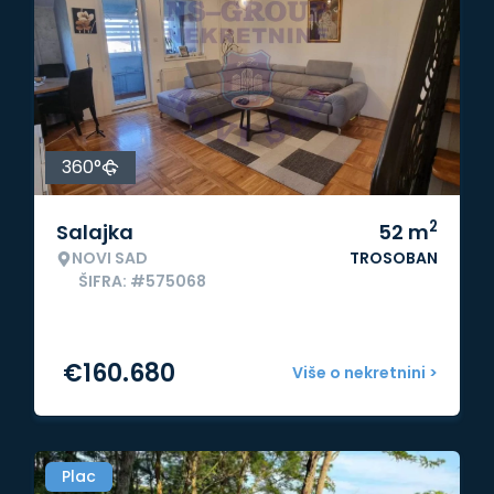
360°
2
Salajka
52
m
NOVI SAD
TROSOBAN
ŠIFRA: #575068
€
160.680
Više o nekretnini >
Plac