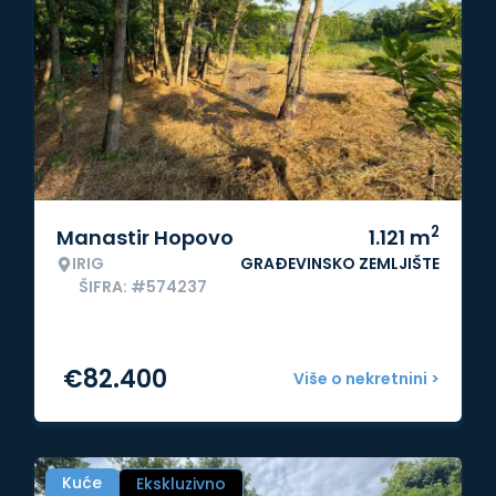
2
Manastir Hopovo
1.121
m
IRIG
GRAĐEVINSKO ZEMLJIŠTE
ŠIFRA: #574237
€
82.400
Više o nekretnini >
Kuće
Ekskluzivno