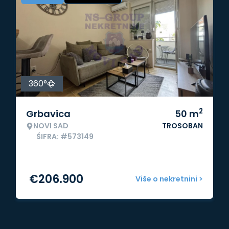
360°
2
Grbavica
50
m
NOVI SAD
TROSOBAN
ŠIFRA: #573149
€
206.900
Više o nekretnini >