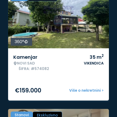
360°
2
Kamenjar
35
m
NOVI SAD
VIKENDICA
ŠIFRA: #574082
€
159.000
Više o nekretnini >
Stanovi
Ekskluzivno