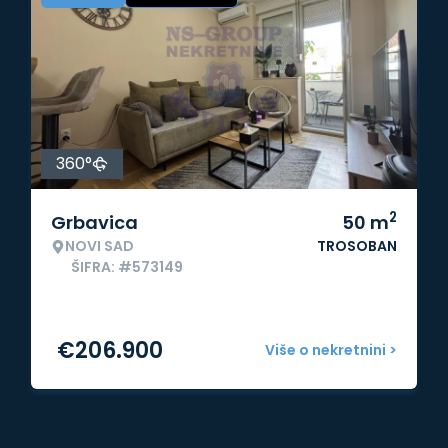
360°
2
Grbavica
50
m
NOVI SAD
TROSOBAN
ŠIFRA: #573149
€
206.900
Više o nekretnini >