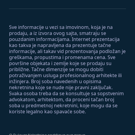
Sve informacije u vezi sa imovinom, koja je na
prodaju, a iz izvora ovog sajta, smatraju se
pouzdanim informacijama. Internet prezentacija
kao takva je napravljena da prezentuje tačne
informacije, ali takav vid prezentovanja podložan je
greškama, propustima i promenama cena. Sve
površine objekata i zemlje koje se prodaju su
približne. Tačne dimenzije se mogu dobiti
potraživanjem usluga profesionalnog arhitekte ili
inžinjera. Broj soba navedenih u opisima
nekretnina koje se nude nije pravni zaključak.
Svaka osoba treba da se konsultuje sa sopstvenim
advokatom, arhitektom, da proceni tačan broj
soba u predmetnoj nekretnini, koje mogu da se
koriste legalno kao spavaće sobe.