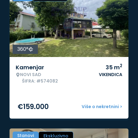
360°
2
Kamenjar
35
m
NOVI SAD
VIKENDICA
ŠIFRA: #574082
€
159.000
Više o nekretnini >
Stanovi
Ekskluzivno