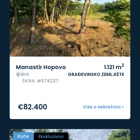
2
Manastir Hopovo
1.121
m
IRIG
GRAĐEVINSKO ZEMLJIŠTE
ŠIFRA: #574237
€
82.400
Više o nekretnini >
Kuće
Ekskluzivno