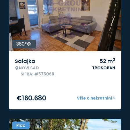
360°
2
Salajka
52
m
NOVI SAD
TROSOBAN
ŠIFRA: #575068
€
160.680
Više o nekretnini >
Plac