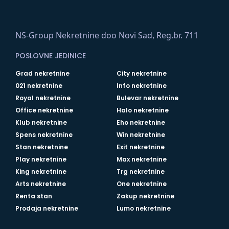
NS-Group Nekretnine doo Novi Sad, Reg.br. 711
POSLOVNE JEDINICE
Grad nekretnine
City nekretnine
021 nekretnine
Info nekretnine
Royal nekretnine
Bulevar nekretnine
Office nekretnine
Halo nekretnine
Klub nekretnine
Eho nekretnine
Spens nekretnine
Win nekretnine
Stan nekretnine
Exit nekretnine
Play nekretnine
Max nekretnine
King nekretnine
Trg nekretnine
Arts nekretnine
One nekretnine
Renta stan
Zakup nekretnine
Prodaja nekretnine
Lumo nekretnine