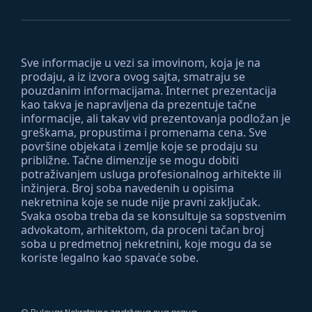
Sve informacije u vezi sa imovinom, koja je na
prodaju, a iz izvora ovog sajta, smatraju se
pouzdanim informacijama. Internet prezentacija
kao takva je napravljena da prezentuje tačne
informacije, ali takav vid prezentovanja podložan je
greškama, propustima i promenama cena. Sve
površine objekata i zemlje koje se prodaju su
približne. Tačne dimenzije se mogu dobiti
potraživanjem usluga profesionalnog arhitekte ili
inžinjera. Broj soba navedenih u opisima
nekretnina koje se nude nije pravni zaključak.
Svaka osoba treba da se konsultuje sa sopstvenim
advokatom, arhitektom, da proceni tačan broj
soba u predmetnoj nekretnini, koje mogu da se
koriste legalno kao spavaće sobe.