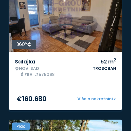
360°
2
Salajka
52
m
NOVI SAD
TROSOBAN
ŠIFRA: #575068
€
160.680
Više o nekretnini >
Plac