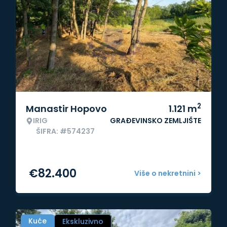
2
Manastir Hopovo
1.121
m
IRIG
GRAĐEVINSKO ZEMLJIŠTE
ŠIFRA: #574237
€
82.400
Više o nekretnini >
Kuće
Ekskluzivno