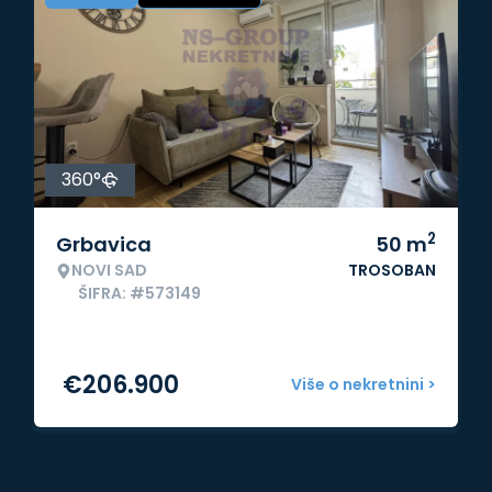
360°
2
Grbavica
50
m
NOVI SAD
TROSOBAN
ŠIFRA: #573149
€
206.900
Više o nekretnini >