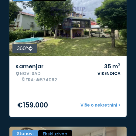
360°
2
Kamenjar
35
m
NOVI SAD
VIKENDICA
ŠIFRA: #574082
€
159.000
Više o nekretnini >
Stanovi
Ekskluzivno