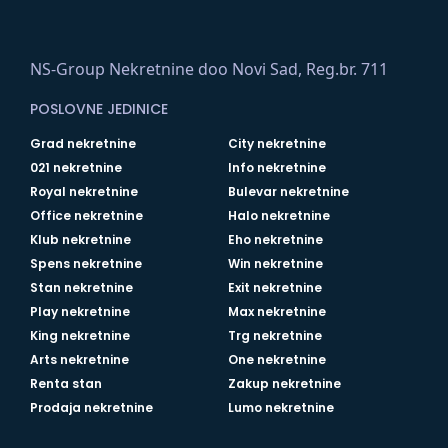
NS-Group Nekretnine doo Novi Sad, Reg.br. 711
POSLOVNE JEDINICE
Grad nekretnine
City nekretnine
021 nekretnine
Info nekretnine
Royal nekretnine
Bulevar nekretnine
Office nekretnine
Halo nekretnine
Klub nekretnine
Eho nekretnine
Spens nekretnine
Win nekretnine
Stan nekretnine
Exit nekretnine
Play nekretnine
Max nekretnine
King nekretnine
Trg nekretnine
Arts nekretnine
One nekretnine
Renta stan
Zakup nekretnine
Prodaja nekretnine
Lumo nekretnine