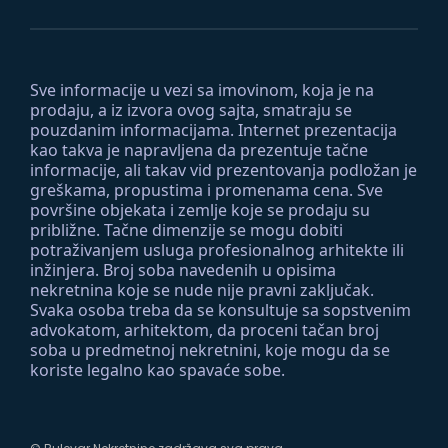
Sve informacije u vezi sa imovinom, koja je na
prodaju, a iz izvora ovog sajta, smatraju se
pouzdanim informacijama. Internet prezentacija
kao takva je napravljena da prezentuje tačne
informacije, ali takav vid prezentovanja podložan je
greškama, propustima i promenama cena. Sve
površine objekata i zemlje koje se prodaju su
približne. Tačne dimenzije se mogu dobiti
potraživanjem usluga profesionalnog arhitekte ili
inžinjera. Broj soba navedenih u opisima
nekretnina koje se nude nije pravni zaključak.
Svaka osoba treba da se konsultuje sa sopstvenim
advokatom, arhitektom, da proceni tačan broj
soba u predmetnoj nekretnini, koje mogu da se
koriste legalno kao spavaće sobe.