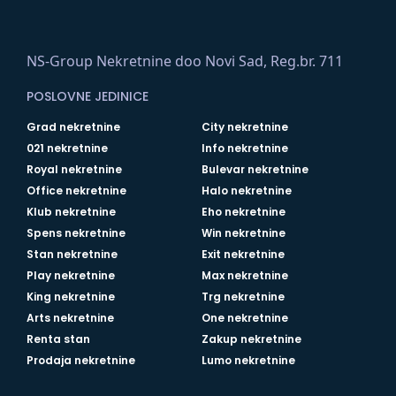
NS-Group Nekretnine doo Novi Sad, Reg.br. 711
POSLOVNE JEDINICE
Grad nekretnine
City nekretnine
021 nekretnine
Info nekretnine
Royal nekretnine
Bulevar nekretnine
Office nekretnine
Halo nekretnine
Klub nekretnine
Eho nekretnine
Spens nekretnine
Win nekretnine
Stan nekretnine
Exit nekretnine
Play nekretnine
Max nekretnine
King nekretnine
Trg nekretnine
Arts nekretnine
One nekretnine
Renta stan
Zakup nekretnine
Prodaja nekretnine
Lumo nekretnine