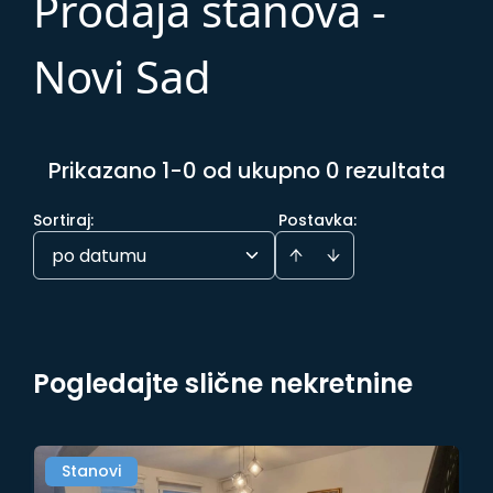
Prodaja stanova -
Novi Sad
Prikazano 1-0 od ukupno 0 rezultata
Sortiraj
:
Postavka:
po datumu
Pogledajte slične nekretnine
Stanovi