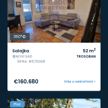
360°
2
Salajka
52
m
NOVI SAD
TROSOBAN
ŠIFRA: #575068
€
160.680
Više o nekretnini >
Plac