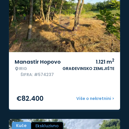
2
Manastir Hopovo
1.121
m
IRIG
GRAĐEVINSKO ZEMLJIŠTE
ŠIFRA: #574237
€
82.400
Više o nekretnini >
Kuće
Ekskluzivno