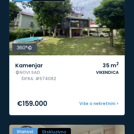
360°
2
Kamenjar
35
m
NOVI SAD
VIKENDICA
ŠIFRA: #574082
€
159.000
Više o nekretnini >
Stanovi
Ekskluzivno