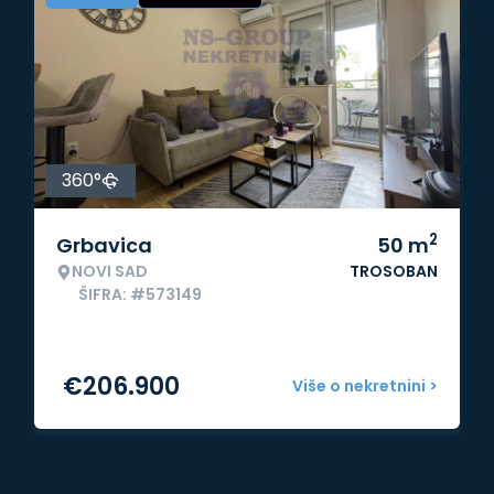
360°
2
Grbavica
50
m
NOVI SAD
TROSOBAN
ŠIFRA: #573149
€
206.900
Više o nekretnini >