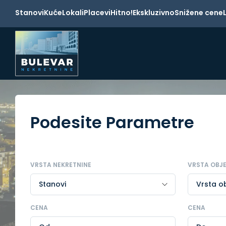
Stanovi
Kuće
Lokali
Placevi
Hitno!
Ekskluzivno
Snižene cene
Podesite Parametre
VRSTA NEKRETNINE
VRSTA OBJ
CENA
CENA