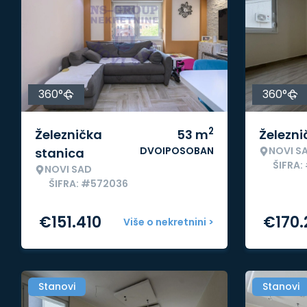
360°
360°
2
Železnička
53
m
Železni
DVOIPOSOBAN
NOVI S
stanica
ŠIFRA:
NOVI SAD
ŠIFRA: #572036
€
151.410
€
170
Više o nekretnini >
Stanovi
Stanovi