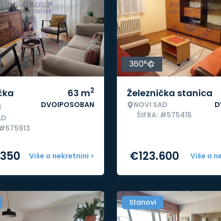
360°
2
čka
63
m
Železnička stanica
DVOIPOSOBAN
NOVI SAD
D
a
ŠIFRA: #575415
AD
 #575913
.350
€
123.600
Više o nekretnini >
Više o n
Stanovi