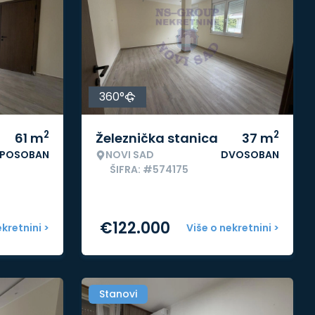
360°
2
2
61
m
Železnička stanica
37
m
IPOSOBAN
NOVI SAD
DVOSOBAN
ŠIFRA: #574175
€
122.000
ekretnini >
Više o nekretnini >
Stanovi