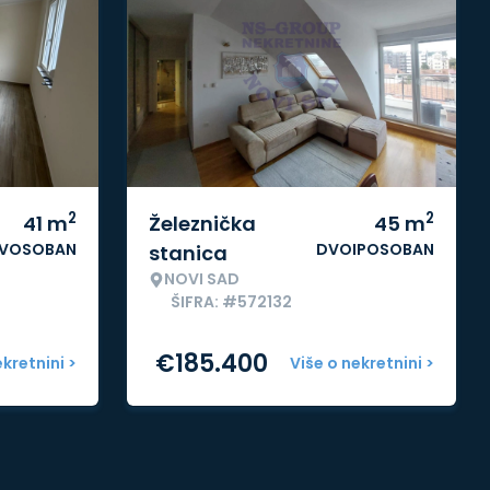
2
2
41
m
Železnička
45
m
VOSOBAN
DVOIPOSOBAN
stanica
NOVI SAD
ŠIFRA: #572132
€
185.400
ekretnini >
Više o nekretnini >