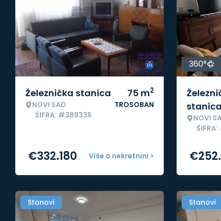
360°
2
Železnička stanica
75
m
Železni
NOVI SAD
TROSOBAN
stanic
ŠIFRA: #389336
NOVI S
ŠIFRA:
€
332.180
€
252
Više o nekretnini >
Stanovi
Stanovi