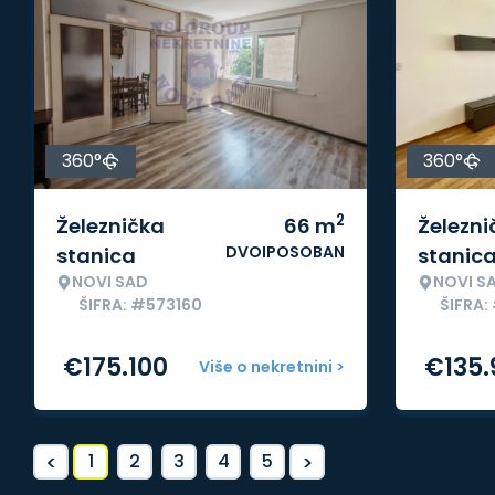
360°
360°
2
Železnička
66
m
Železni
DVOIPOSOBAN
stanica
stanic
NOVI SAD
NOVI S
ŠIFRA: #573160
ŠIFRA:
€
175.100
€
135
Više o nekretnini >
<
>
1
2
3
4
5