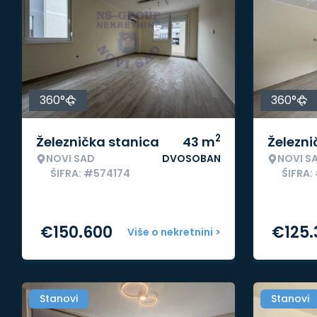
360°
360°
2
Železnička stanica
43
m
Železni
NOVI SAD
DVOSOBAN
NOVI S
ŠIFRA: #574174
ŠIFRA:
€
150.600
€
125
Više o nekretnini >
Stanovi
Stanovi