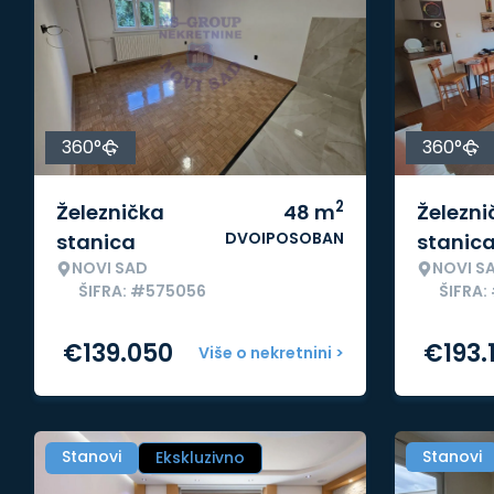
360°
360°
2
Železnička
48
m
Železni
DVOIPOSOBAN
stanica
stanic
NOVI SAD
NOVI S
ŠIFRA: #575056
ŠIFRA:
€
139.050
€
193.
Više o nekretnini >
Stanovi
Stanovi
Ekskluzivno