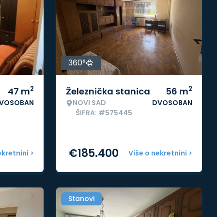
360°
2
2
47
m
Železnička stanica
56
m
VOSOBAN
NOVI SAD
DVOSOBAN
ŠIFRA: #575445
€
185.400
ekretnini >
Više o nekretnini >
Stanovi