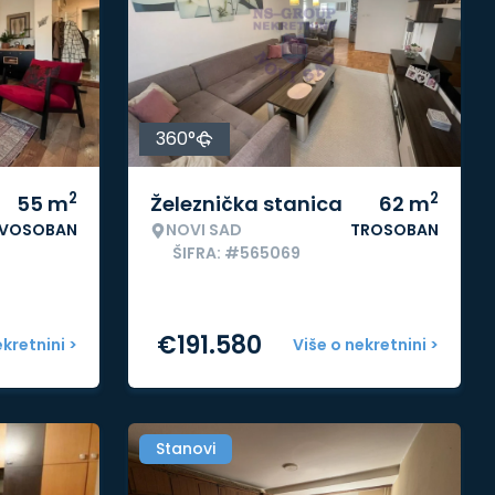
360°
2
2
55
m
Železnička stanica
62
m
VOSOBAN
NOVI SAD
TROSOBAN
ŠIFRA: #565069
€
191.580
ekretnini >
Više o nekretnini >
Stanovi