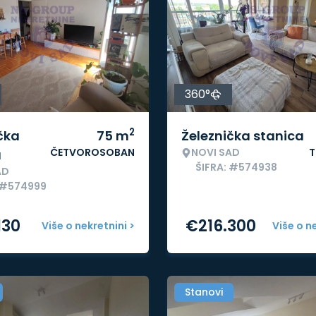
360°
2
čka
75
m
Železnička stanica
ČETVOROSOBAN
NOVI SAD
T
a
ŠIFRA: #574938
AD
 #574999
130
€
216.300
Više o nekretnini >
Više o n
Stanovi