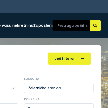
 vašu nekretninu
Zaposleni
Još filtera
LOKACIJA
Železnička stanica
POVRŠINA