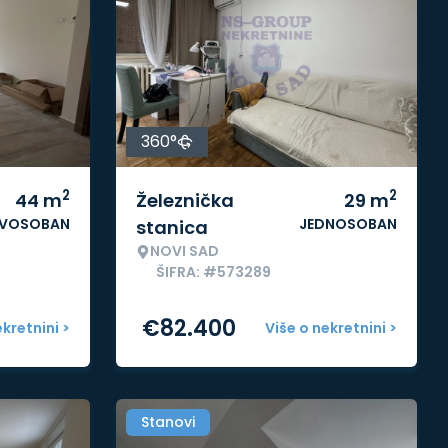
360°
2
2
44
m
Železnička
29
m
VOSOBAN
JEDNOSOBAN
stanica
NOVI SAD
ŠIFRA: #573289
€
82.400
ekretnini >
Više o nekretnini >
Stanovi