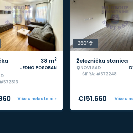
360°
2
čka
38
m
Železnička stanica
JEDNOIPOSOBAN
NOVI SAD
D
a
ŠIFRA: #572248
AD
 #572813
.960
€
151.660
Više o nekretnini >
Više o n