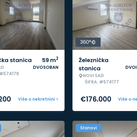
360°
2
čka stanica
59
m
Železnička
AD
DVOSOBAN
DVO
stanica
 #574178
NOVI SAD
ŠIFRA: #574177
.200
€
176.000
Više o nekretnini >
Više o n
Stanovi