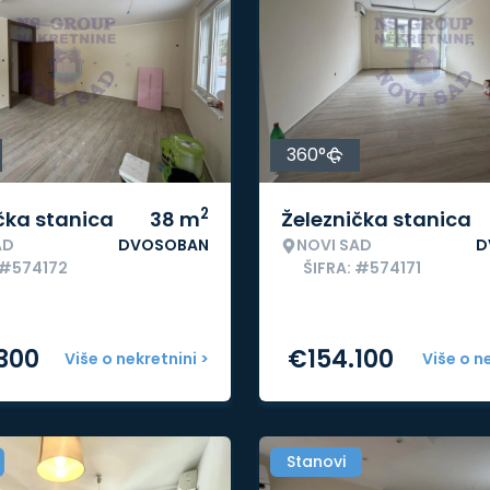
360°
2
čka stanica
38
m
Železnička stanica
AD
DVOSOBAN
NOVI SAD
D
 #574172
ŠIFRA: #574171
.300
€
154.100
Više o nekretnini >
Više o n
Stanovi