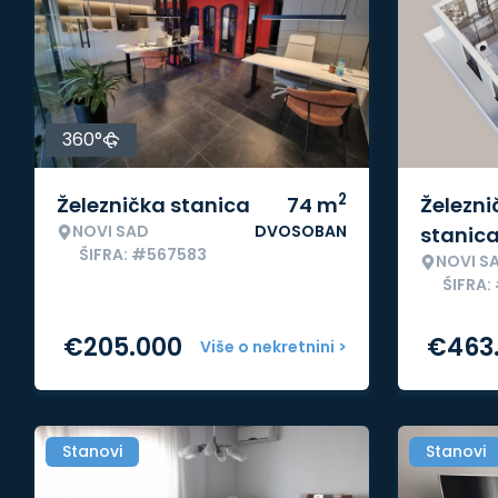
360°
2
Železnička stanica
74
m
Železni
NOVI SAD
DVOSOBAN
stanic
ŠIFRA: #567583
NOVI S
ŠIFRA:
€
205.000
€
463
Više o nekretnini >
Stanovi
Stanovi