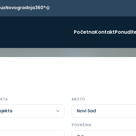
Lux
Novogradnja
360°
Početna
Kontakt
Ponudite
EKTA
MESTO
POVRŠINA