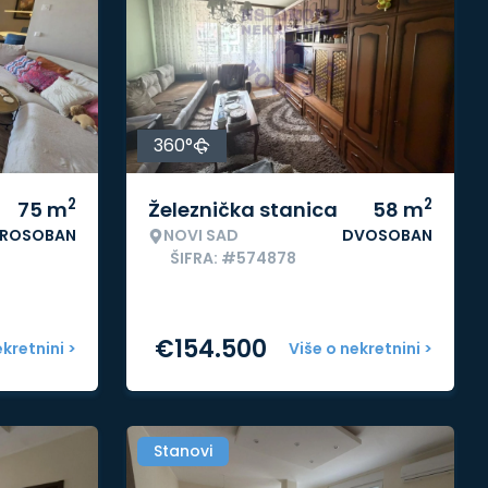
360°
2
2
75
m
Železnička stanica
58
m
ROSOBAN
NOVI SAD
DVOSOBAN
ŠIFRA: #574878
€
154.500
ekretnini >
Više o nekretnini >
Stanovi