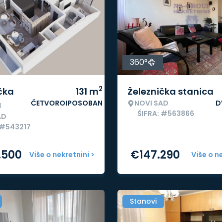
360°
2
čka
131
m
Železnička stanica
ČETVOROIPOSOBAN
NOVI SAD
D
a
ŠIFRA: #563866
AD
 #543217
.500
€
147.290
Više o nekretnini >
Više o n
Stanovi