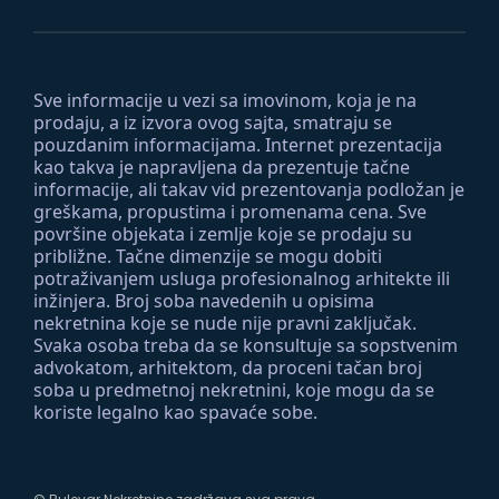
Sve informacije u vezi sa imovinom, koja je na
prodaju, a iz izvora ovog sajta, smatraju se
pouzdanim informacijama. Internet prezentacija
kao takva je napravljena da prezentuje tačne
informacije, ali takav vid prezentovanja podložan je
greškama, propustima i promenama cena. Sve
površine objekata i zemlje koje se prodaju su
približne. Tačne dimenzije se mogu dobiti
potraživanjem usluga profesionalnog arhitekte ili
inžinjera. Broj soba navedenih u opisima
nekretnina koje se nude nije pravni zaključak.
Svaka osoba treba da se konsultuje sa sopstvenim
advokatom, arhitektom, da proceni tačan broj
soba u predmetnoj nekretnini, koje mogu da se
koriste legalno kao spavaće sobe.