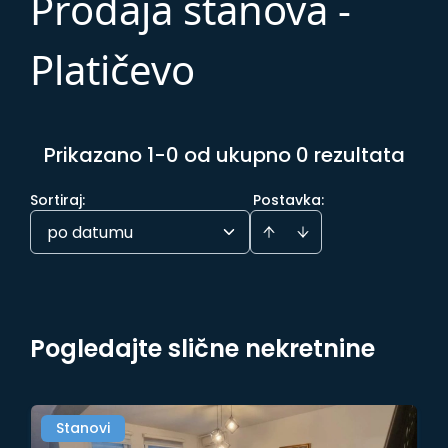
Prodaja stanova -
Platičevo
Prikazano 1-0 od ukupno 0 rezultata
Sortiraj
:
Postavka:
po datumu
Pogledajte slične nekretnine
Stanovi