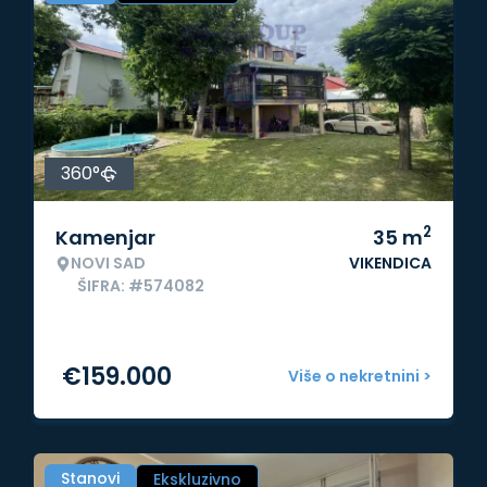
360°
2
Kamenjar
35
m
NOVI SAD
VIKENDICA
ŠIFRA: #574082
€
159.000
Više o nekretnini >
Stanovi
Ekskluzivno