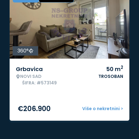
360°
2
Grbavica
50
m
NOVI SAD
TROSOBAN
ŠIFRA: #573149
€
206.900
Više o nekretnini >