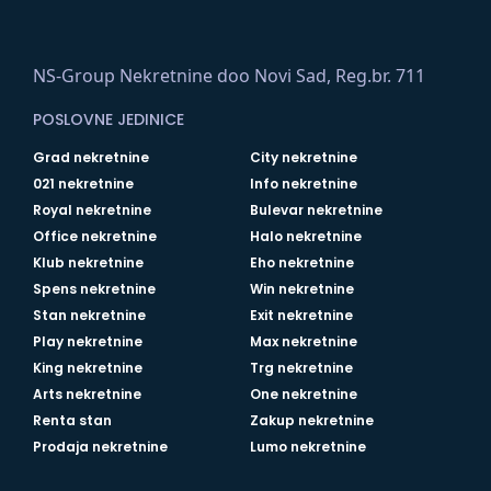
NS-Group Nekretnine doo Novi Sad, Reg.br. 711
POSLOVNE JEDINICE
Grad nekretnine
City nekretnine
021 nekretnine
Info nekretnine
Royal nekretnine
Bulevar nekretnine
Office nekretnine
Halo nekretnine
Klub nekretnine
Eho nekretnine
Spens nekretnine
Win nekretnine
Stan nekretnine
Exit nekretnine
Play nekretnine
Max nekretnine
King nekretnine
Trg nekretnine
Arts nekretnine
One nekretnine
Renta stan
Zakup nekretnine
Prodaja nekretnine
Lumo nekretnine