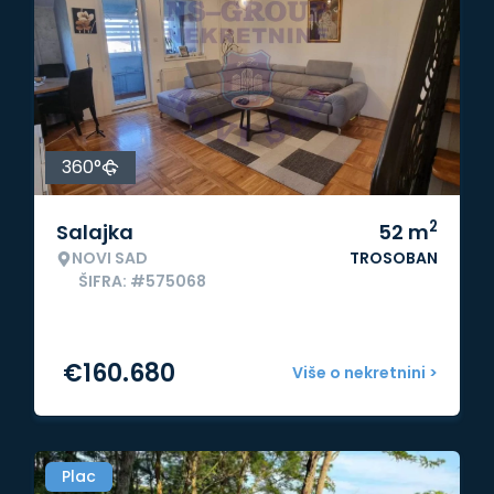
360°
2
Salajka
52
m
NOVI SAD
TROSOBAN
ŠIFRA: #575068
€
160.680
Više o nekretnini >
Plac