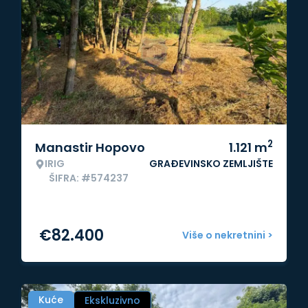
2
Manastir Hopovo
1.121
m
IRIG
GRAĐEVINSKO ZEMLJIŠTE
ŠIFRA: #574237
€
82.400
Više o nekretnini >
Kuće
Ekskluzivno