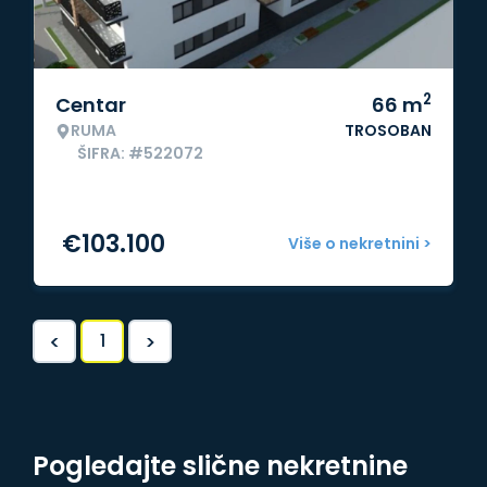
2
Centar
66
m
RUMA
TROSOBAN
ŠIFRA: #522072
€
103.100
Više o nekretnini >
<
>
1
Pogledajte slične nekretnine