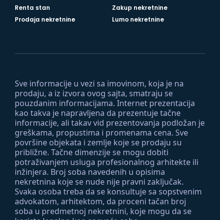
Renta stan
Zakup nekretnine
Prodaja nekretnine
Lumo nekretnine
Sve informacije u vezi sa imovinom, koja je na
prodaju, a iz izvora ovog sajta, smatraju se
pouzdanim informacijama. Internet prezentacija
kao takva je napravljena da prezentuje tačne
informacije, ali takav vid prezentovanja podložan je
greškama, propustima i promenama cena. Sve
površine objekata i zemlje koje se prodaju su
približne. Tačne dimenzije se mogu dobiti
potraživanjem usluga profesionalnog arhitekte ili
inžinjera. Broj soba navedenih u opisima
nekretnina koje se nude nije pravni zaključak.
Svaka osoba treba da se konsultuje sa sopstvenim
advokatom, arhitektom, da proceni tačan broj
soba u predmetnoj nekretnini, koje mogu da se