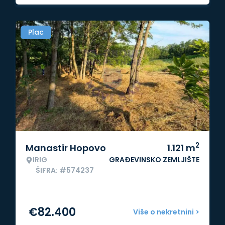
Plac
2
Manastir Hopovo
1.121
m
IRIG
GRAĐEVINSKO ZEMLJIŠTE
ŠIFRA: #574237
€
82.400
Više o nekretnini >