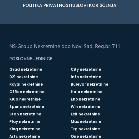
POLITIKA PRIVATNOSTI
USLOVI KORIŠĆENJA
NS-Group Nekretnine doo Novi Sad, Reg.br. 711
POSLOVNE JEDINICE
Grad nekretnine
City nekretnine
021 nekretnine
Info nekretnine
Royal nekretnine
Bulevar nekretnine
Office nekretnine
Halo nekretnine
Klub nekretnine
Eho nekretnine
Spens nekretnine
Win nekretnine
Stan nekretnine
Exit nekretnine
Play nekretnine
Max nekretnine
King nekretnine
Trg nekretnine
Arts nekretnine
One nekretnine