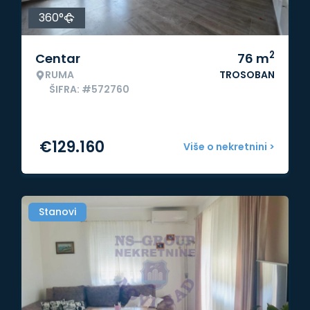
360°
2
Centar
76
m
RUMA
TROSOBAN
ŠIFRA: #572760
€
129.160
Više o nekretnini >
Stanovi