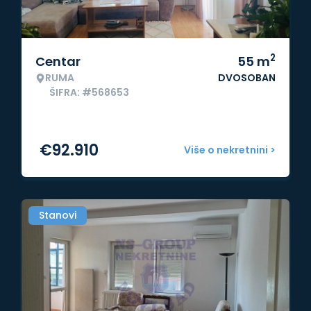
2
Centar
55
m
RUMA
DVOSOBAN
ŠIFRA: #568653
€
92.910
Više o nekretnini >
Stanovi