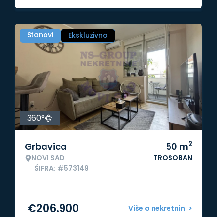
Stanovi
Ekskluzivno
360°
2
Grbavica
50
m
NOVI SAD
TROSOBAN
ŠIFRA: #573149
€
206.900
Više o nekretnini >