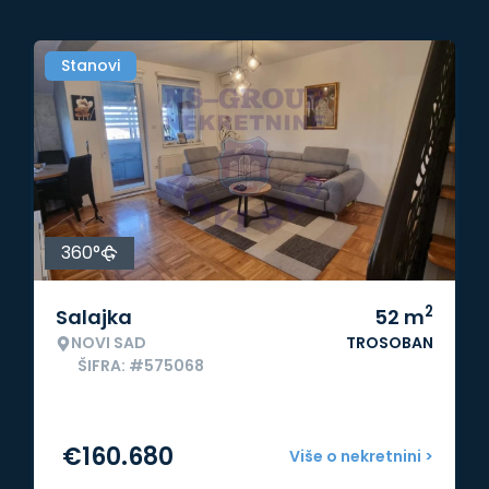
Stanovi
360°
2
Salajka
52
m
NOVI SAD
TROSOBAN
ŠIFRA: #575068
€
160.680
Više o nekretnini >