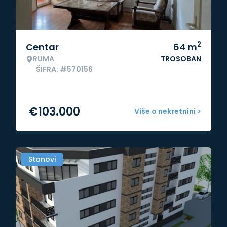
2
Centar
64
m
RUMA
TROSOBAN
ŠIFRA: #570156
€
103.000
Više o nekretnini >
Stanovi