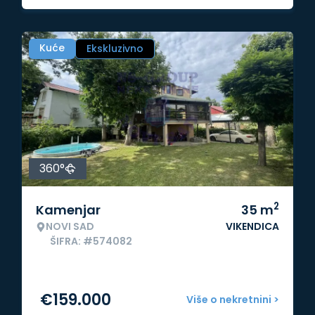
Kuće
Ekskluzivno
360°
2
Kamenjar
35
m
NOVI SAD
VIKENDICA
ŠIFRA: #574082
€
159.000
Više o nekretnini >