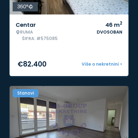
360°
2
Centar
46
m
RUMA
DVOSOBAN
ŠIFRA: #575085
€
82.400
Više o nekretnini >
Stanovi