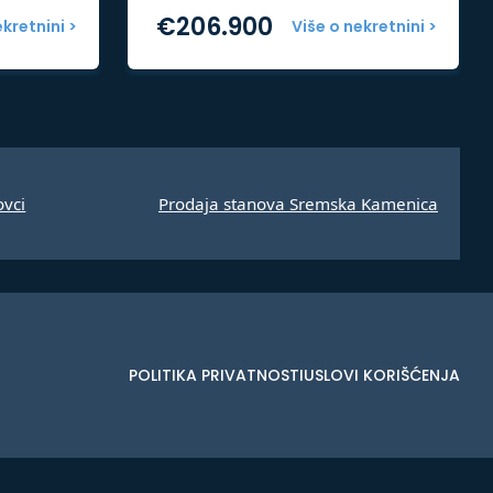
€
206.900
ekretnini >
Više o nekretnini >
ovci
Prodaja stanova Sremska Kamenica
POLITIKA PRIVATNOSTI
USLOVI KORIŠĆENJA