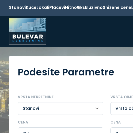
Stanovi
Kuće
Lokali
Placevi
Hitno!
Ekskluzivno
Snižene cene
Podesite Parametre
VRSTA NEKRETNINE
VRSTA OBJ
CENA
CENA