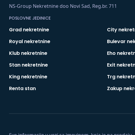
NS-Group Nekretnine doo Novi Sad, Reg.br. 711
POSLOVNE JEDINICE
Grad nekretnine
City nekret
Royal nekretnine
Bulevar ne
Klub nekretnine
Eho nekret
Stan nekretnine
Exit nekret
King nekretnine
Trg nekret
Renta stan
Zakup nekr