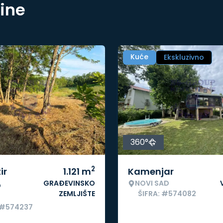
nine
Kuće
Ekskluzivno
360°
2
ir
1.121
m
Kamenjar
GRAĐEVINSKO
NOVI SAD
o
ZEMLJIŠTE
ŠIFRA: #574082
 #574237