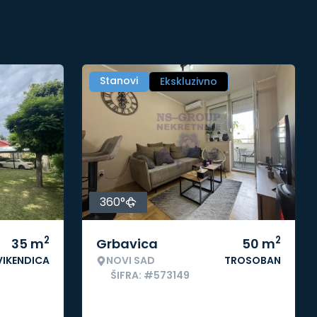
Stanovi
Ekskluzivno
360°
2
2
35
m
Grbavica
50
m
VIKENDICA
NOVI SAD
TROSOBAN
ŠIFRA: #573149