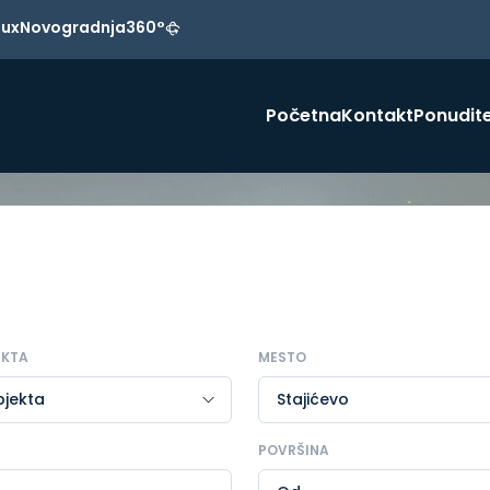
Lux
Novogradnja
360°
Početna
Kontakt
Ponudite
EKTA
MESTO
POVRŠINA