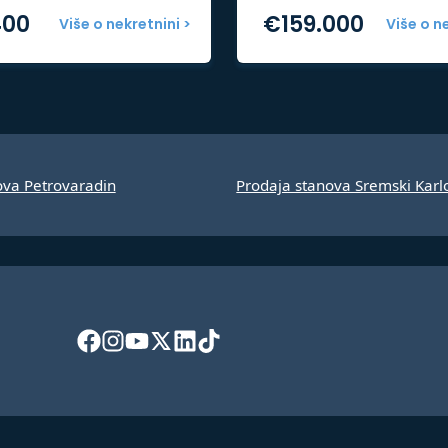
400
€
159.000
Više o nekretnini >
Više o n
ova Petrovaradin
Prodaja stanova Sremski Karl