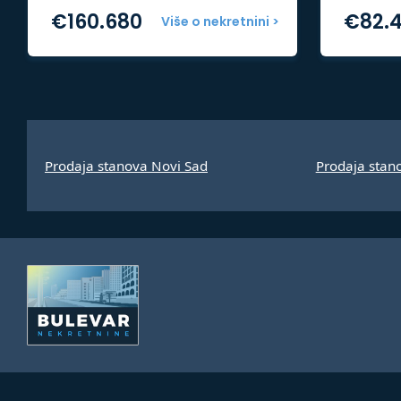
€
160.680
€
82.
Više o nekretnini >
Prodaja stanova Novi Sad
Prodaja stan