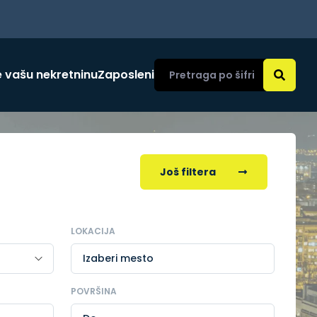
 vašu nekretninu
Zaposleni
Još filtera
LOKACIJA
Izaberi mesto
POVRŠINA