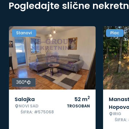
Pogledajte slične nekret
Stanovi
Plac
360°
2
Salajka
52
m
Manast
NOVI SAD
TROSOBAN
Hopov
ŠIFRA: #575068
IRIG
ŠIFRA: