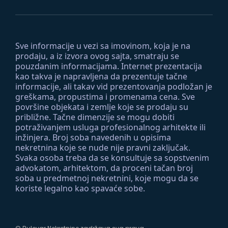
Sve informacije u vezi sa imovinom, koja je na
prodaju, a iz izvora ovog sajta, smatraju se
pouzdanim informacijama. Internet prezentacija
kao takva je napravljena da prezentuje tačne
informacije, ali takav vid prezentovanja podložan je
greškama, propustima i promenama cena. Sve
površine objekata i zemlje koje se prodaju su
približne. Tačne dimenzije se mogu dobiti
potraživanjem usluga profesionalnog arhitekte ili
inžinjera. Broj soba navedenih u opisima
nekretnina koje se nude nije pravni zaključak.
Svaka osoba treba da se konsultuje sa sopstvenim
advokatom, arhitektom, da proceni tačan broj
soba u predmetnoj nekretnini, koje mogu da se
koriste legalno kao spavaće sobe.