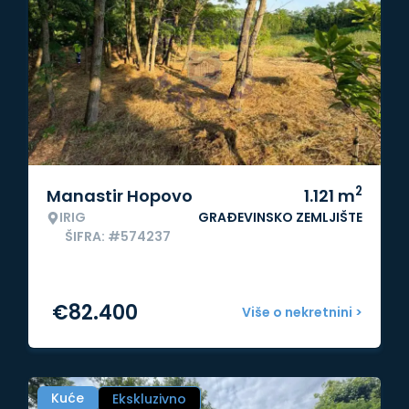
2
Manastir Hopovo
1.121
m
IRIG
GRAĐEVINSKO ZEMLJIŠTE
ŠIFRA: #574237
€
82.400
Više o nekretnini >
Kuće
Ekskluzivno