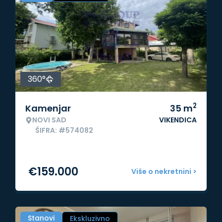
360°
2
Kamenjar
35
m
NOVI SAD
VIKENDICA
ŠIFRA: #574082
€
159.000
Više o nekretnini >
Stanovi
Ekskluzivno