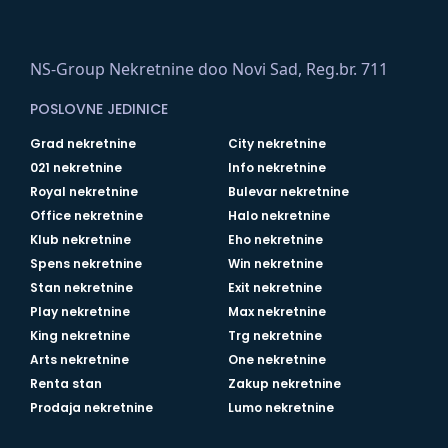
NS-Group Nekretnine doo Novi Sad, Reg.br. 711
POSLOVNE JEDINICE
Grad nekretnine
City nekretnine
021 nekretnine
Info nekretnine
Royal nekretnine
Bulevar nekretnine
Office nekretnine
Halo nekretnine
Klub nekretnine
Eho nekretnine
Spens nekretnine
Win nekretnine
Stan nekretnine
Exit nekretnine
Play nekretnine
Max nekretnine
King nekretnine
Trg nekretnine
Arts nekretnine
One nekretnine
Renta stan
Zakup nekretnine
Prodaja nekretnine
Lumo nekretnine