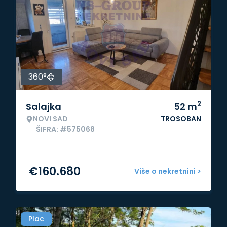
360°
2
Salajka
52
m
NOVI SAD
TROSOBAN
ŠIFRA: #575068
€
160.680
Više o nekretnini >
Plac