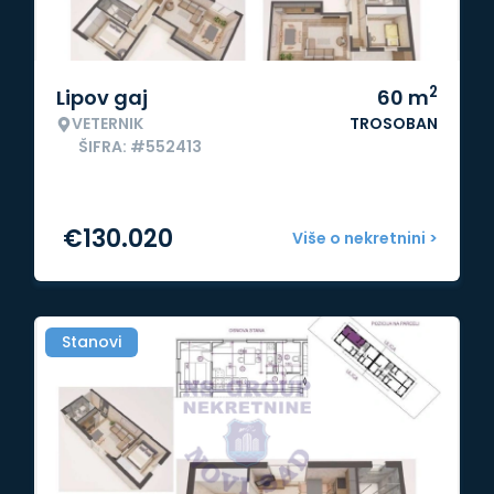
2
Lipov gaj
60
m
VETERNIK
TROSOBAN
ŠIFRA: #552413
€
130.020
Više o nekretnini >
Stanovi