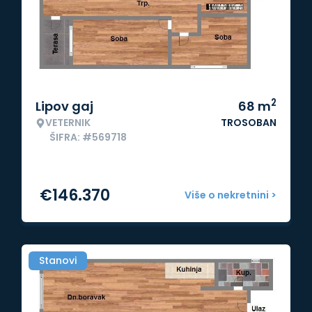
2
Lipov gaj
68
m
VETERNIK
TROSOBAN
ŠIFRA: #569718
€
146.370
Više o nekretnini >
Stanovi