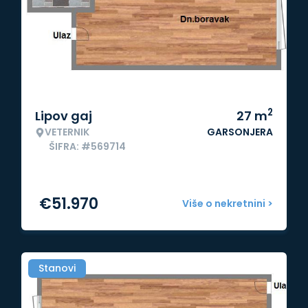
2
Lipov gaj
27
m
VETERNIK
GARSONJERA
ŠIFRA: #569714
€
51.970
Više o nekretnini >
Stanovi