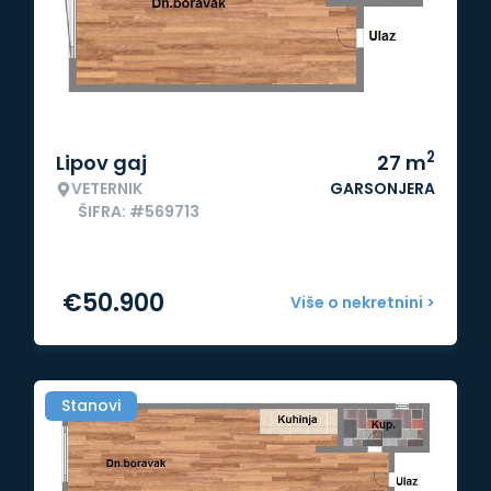
2
Lipov gaj
27
m
VETERNIK
GARSONJERA
ŠIFRA: #569713
€
50.900
Više o nekretnini >
Stanovi