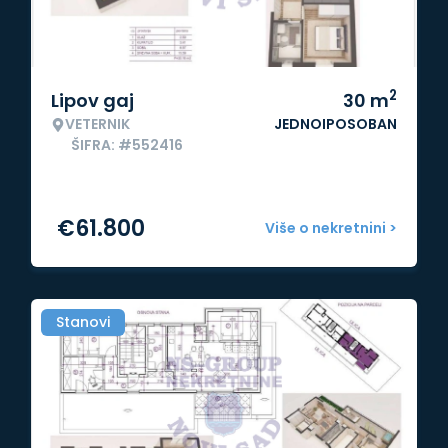
2
Lipov gaj
30
m
VETERNIK
JEDNOIPOSOBAN
ŠIFRA: #552416
€
61.800
Više o nekretnini >
Stanovi