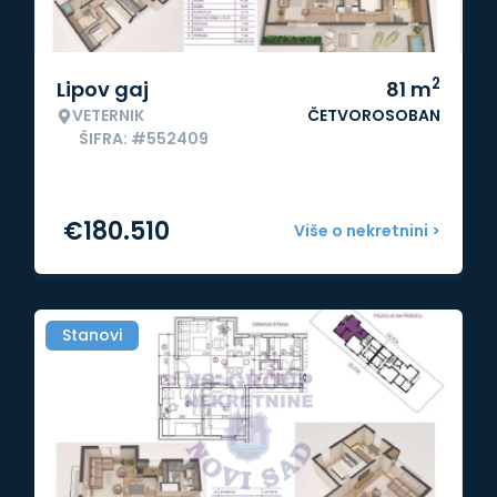
2
Lipov gaj
81
m
VETERNIK
ČETVOROSOBAN
ŠIFRA: #552409
€
180.510
Više o nekretnini >
Stanovi