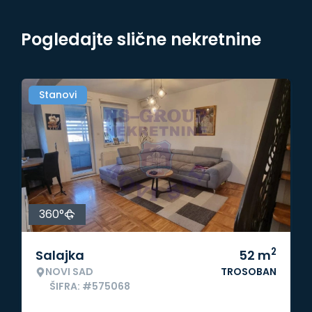
Pogledajte slične nekretnine
Stanovi
360°
2
Salajka
52
m
NOVI SAD
TROSOBAN
ŠIFRA: #575068