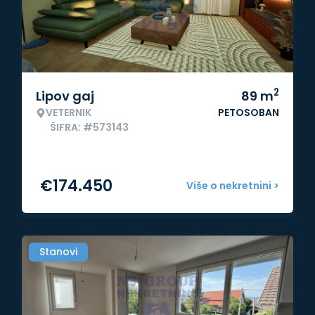
2
Lipov gaj
89
m
VETERNIK
PETOSOBAN
ŠIFRA: #573143
€
174.450
Više o nekretnini >
Stanovi