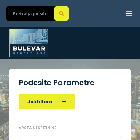
Podesite Parametre
Još filtera
VRSTA NEKRETNINE