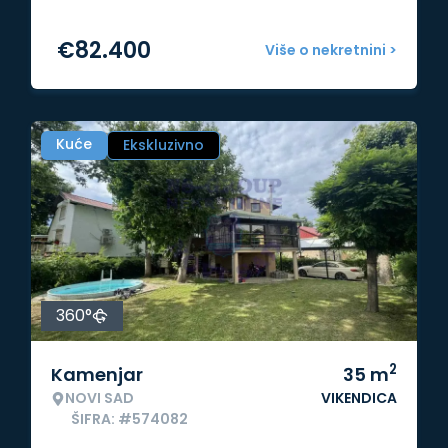
€
82.400
Više o nekretnini >
Kuće
Ekskluzivno
360°
2
Kamenjar
35
m
NOVI SAD
VIKENDICA
ŠIFRA: #574082