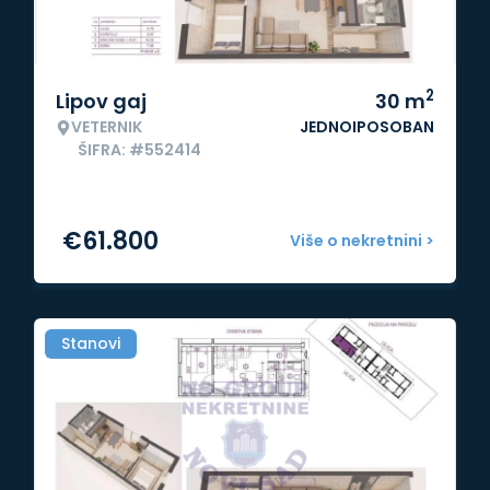
2
Lipov gaj
30
m
VETERNIK
JEDNOIPOSOBAN
ŠIFRA: #552414
€
61.800
Više o nekretnini >
Stanovi