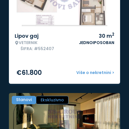
2
Lipov gaj
30
m
VETERNIK
JEDNOIPOSOBAN
ŠIFRA: #552407
€
61.800
Više o nekretnini >
Stanovi
Ekskluzivno