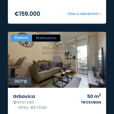
€
159.000
Više o nekretnini >
Stanovi
Ekskluzivno
360°
2
Grbavica
50
m
NOVI SAD
TROSOBAN
ŠIFRA: #573149