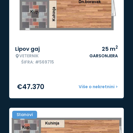
2
Lipov gaj
25
m
VETERNIK
GARSONJERA
ŠIFRA: #569715
€
47.370
Više o nekretnini >
Stanovi