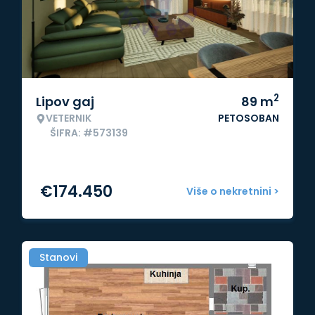
2
Lipov gaj
89
m
VETERNIK
PETOSOBAN
ŠIFRA: #573139
€
174.450
Više o nekretnini >
Stanovi