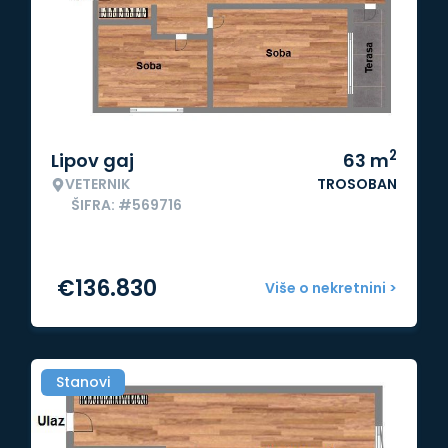
2
Lipov gaj
63
m
VETERNIK
TROSOBAN
ŠIFRA: #569716
€
136.830
Više o nekretnini >
Stanovi