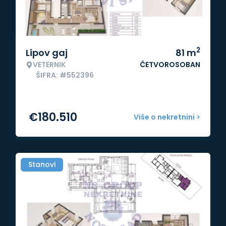
2
Lipov gaj
81
m
VETERNIK
ČETVOROSOBAN
ŠIFRA: #552396
€
180.510
Više o nekretnini >
Stanovi