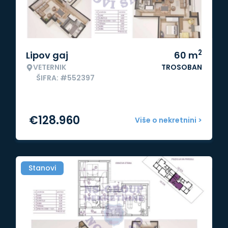
2
Lipov gaj
60
m
VETERNIK
TROSOBAN
ŠIFRA: #552397
€
128.960
Više o nekretnini >
Stanovi