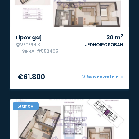
2
Lipov gaj
30
m
VETERNIK
JEDNOIPOSOBAN
ŠIFRA: #552405
€
61.800
Više o nekretnini >
Stanovi