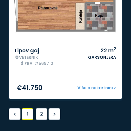
2
Lipov gaj
22
m
VETERNIK
GARSONJERA
ŠIFRA: #569712
€
41.750
Više o nekretnini >
<
>
1
2