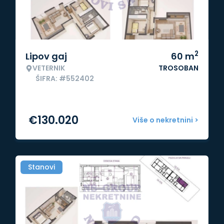
2
Lipov gaj
60
m
VETERNIK
TROSOBAN
ŠIFRA: #552402
€
130.020
Više o nekretnini >
Stanovi