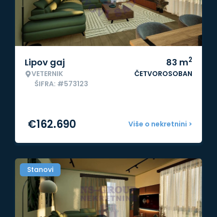
2
Lipov gaj
83
m
VETERNIK
ČETVOROSOBAN
ŠIFRA: #573123
€
162.690
Više o nekretnini >
Stanovi