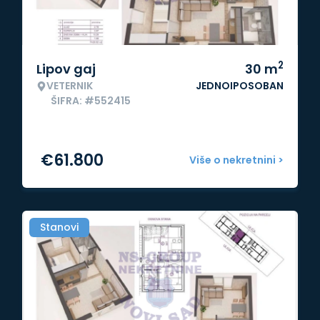
2
Lipov gaj
30
m
VETERNIK
JEDNOIPOSOBAN
ŠIFRA: #552415
€
61.800
Više o nekretnini >
Stanovi