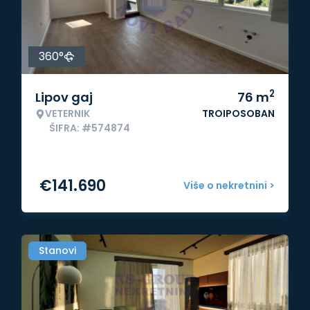
360°
2
Lipov gaj
76
m
VETERNIK
TROIPOSOBAN
ŠIFRA: #574874
€
141.690
Više o nekretnini >
Stanovi