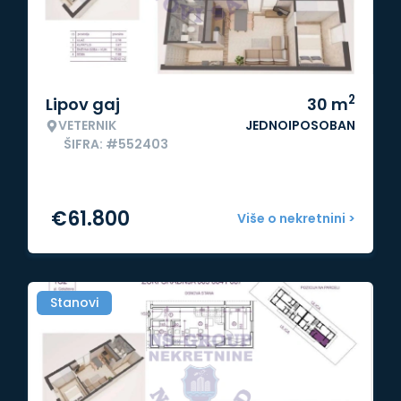
2
Lipov gaj
30
m
VETERNIK
JEDNOIPOSOBAN
ŠIFRA: #552403
€
61.800
Više o nekretnini >
Stanovi