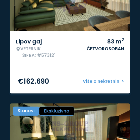
2
Lipov gaj
83
m
VETERNIK
ČETVOROSOBAN
ŠIFRA: #573121
€
162.690
Više o nekretnini >
Stanovi
Ekskluzivno