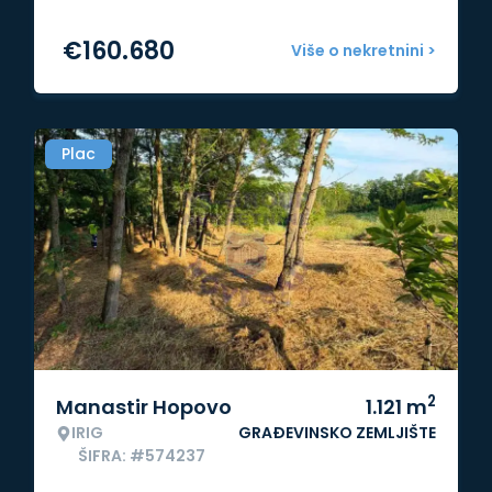
€
160.680
Više o nekretnini >
Plac
2
Manastir Hopovo
1.121
m
IRIG
GRAĐEVINSKO ZEMLJIŠTE
ŠIFRA: #574237