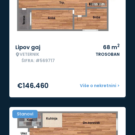
2
Lipov gaj
68
m
VETERNIK
TROSOBAN
ŠIFRA: #569717
€
146.460
Više o nekretnini >
Stanovi