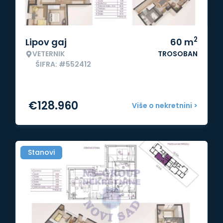
2
Lipov gaj
60
m
VETERNIK
TROSOBAN
ŠIFRA: #552412
€
128.960
Više o nekretnini >
Stanovi