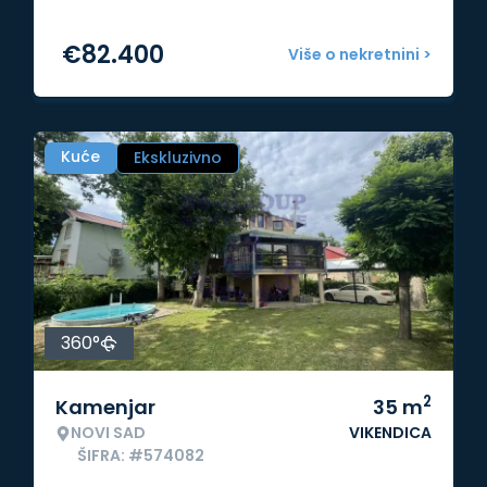
€
82.400
Više o nekretnini >
Kuće
Ekskluzivno
360°
2
Kamenjar
35
m
NOVI SAD
VIKENDICA
ŠIFRA: #574082