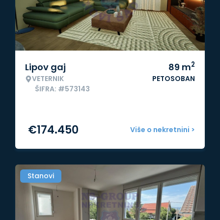
2
Lipov gaj
89
m
VETERNIK
PETOSOBAN
ŠIFRA: #573143
€
174.450
Više o nekretnini >
Stanovi