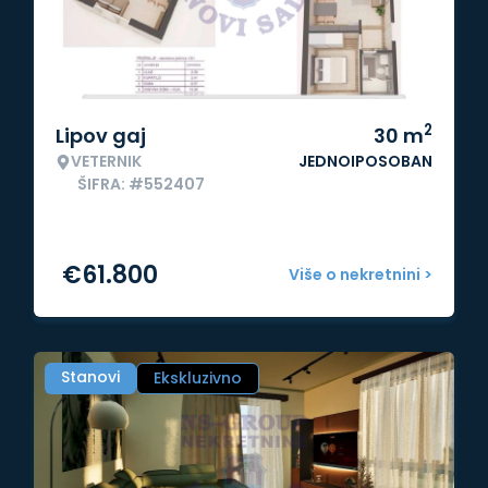
2
Lipov gaj
30
m
VETERNIK
JEDNOIPOSOBAN
ŠIFRA: #552407
€
61.800
Više o nekretnini >
Stanovi
Ekskluzivno