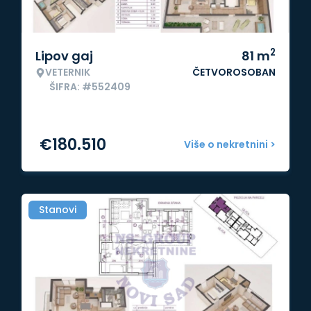
2
Lipov gaj
81
m
VETERNIK
ČETVOROSOBAN
ŠIFRA: #552409
€
180.510
Više o nekretnini >
Stanovi