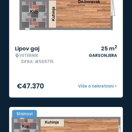
2
Lipov gaj
25
m
VETERNIK
GARSONJERA
ŠIFRA: #569715
€
47.370
Više o nekretnini >
Stanovi