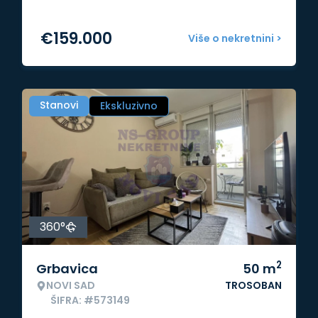
€
159.000
Više o nekretnini >
Stanovi
Ekskluzivno
360°
2
Grbavica
50
m
NOVI SAD
TROSOBAN
ŠIFRA: #573149