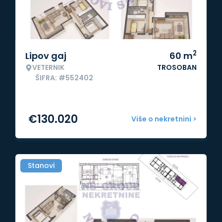
2
Lipov gaj
60
m
VETERNIK
TROSOBAN
ŠIFRA: #552402
€
130.020
Više o nekretnini >
Stanovi