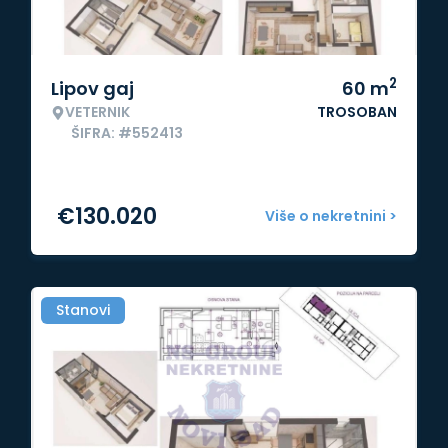
2
Lipov gaj
60
m
VETERNIK
TROSOBAN
ŠIFRA: #552413
€
130.020
Više o nekretnini >
Stanovi