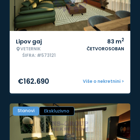
2
Lipov gaj
83
m
VETERNIK
ČETVOROSOBAN
ŠIFRA: #573121
€
162.690
Više o nekretnini >
Stanovi
Ekskluzivno