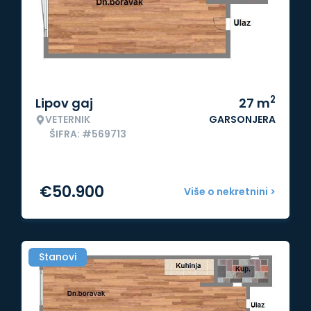
2
Lipov gaj
27
m
VETERNIK
GARSONJERA
ŠIFRA: #569713
€
50.900
Više o nekretnini >
Stanovi