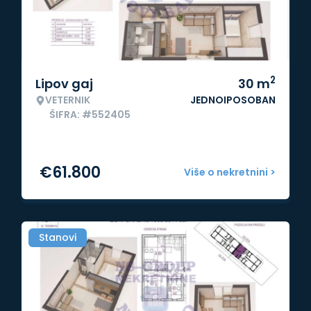
2
Lipov gaj
30
m
VETERNIK
JEDNOIPOSOBAN
ŠIFRA: #552405
€
61.800
Više o nekretnini >
Stanovi