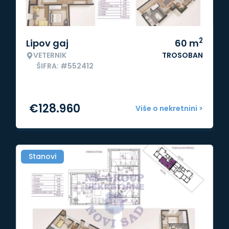
2
Lipov gaj
60
m
VETERNIK
TROSOBAN
ŠIFRA: #552412
€
128.960
Više o nekretnini >
Stanovi