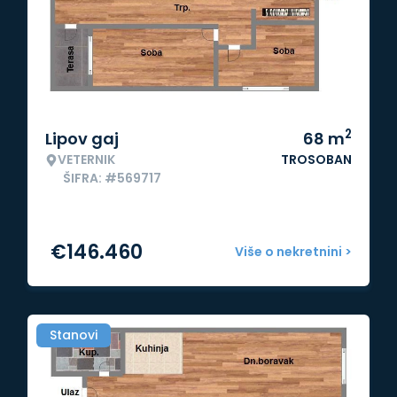
2
Lipov gaj
68
m
VETERNIK
TROSOBAN
ŠIFRA: #569717
€
146.460
Više o nekretnini >
Stanovi