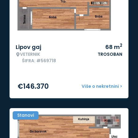
2
Lipov gaj
68
m
VETERNIK
TROSOBAN
ŠIFRA: #569718
€
146.370
Više o nekretnini >
Stanovi