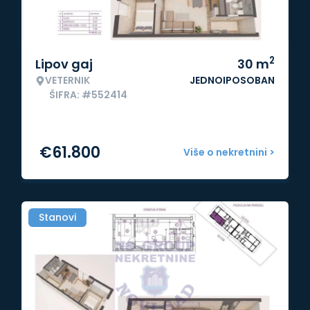
2
Lipov gaj
30
m
VETERNIK
JEDNOIPOSOBAN
ŠIFRA: #552414
€
61.800
Više o nekretnini >
Stanovi