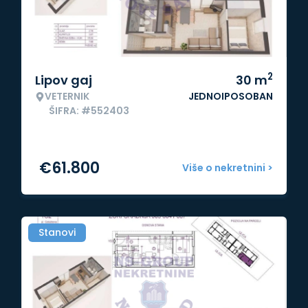
2
Lipov gaj
30
m
VETERNIK
JEDNOIPOSOBAN
ŠIFRA: #552403
€
61.800
Više o nekretnini >
Stanovi