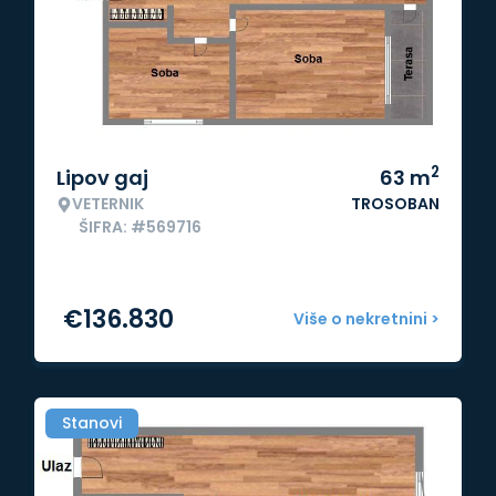
2
Lipov gaj
63
m
VETERNIK
TROSOBAN
ŠIFRA: #569716
€
136.830
Više o nekretnini >
Stanovi