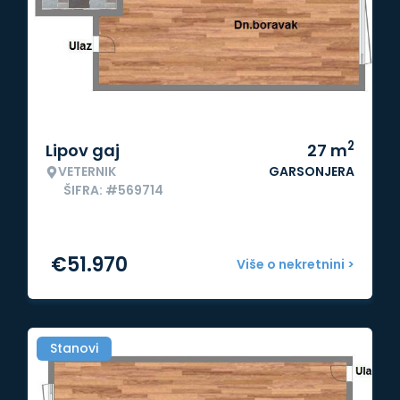
2
Lipov gaj
27
m
VETERNIK
GARSONJERA
ŠIFRA: #569714
€
51.970
Više o nekretnini >
Stanovi