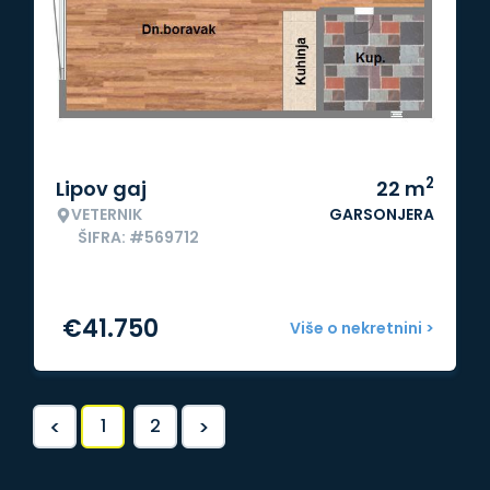
2
Lipov gaj
22
m
VETERNIK
GARSONJERA
ŠIFRA: #569712
€
41.750
Više o nekretnini >
<
>
1
2