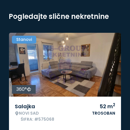
Pogledajte slične nekretnine
Stanovi
360°
2
Salajka
52
m
NOVI SAD
TROSOBAN
ŠIFRA: #575068