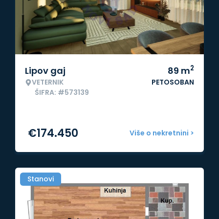
2
Lipov gaj
89
m
VETERNIK
PETOSOBAN
ŠIFRA: #573139
€
174.450
Više o nekretnini >
Stanovi