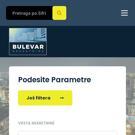
Podesite Parametre
Još filtera
VRSTA NEKRETNINE