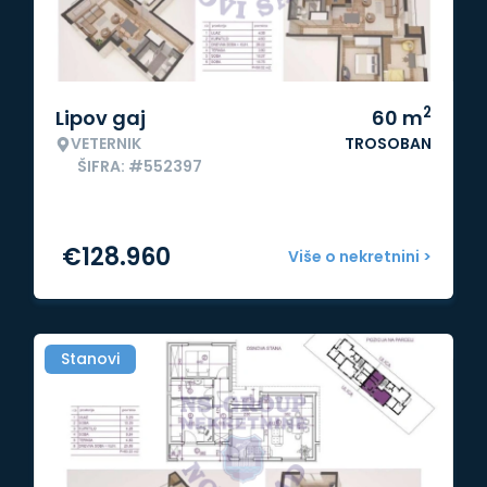
2
Lipov gaj
60
m
VETERNIK
TROSOBAN
ŠIFRA: #552397
€
128.960
Više o nekretnini >
Stanovi