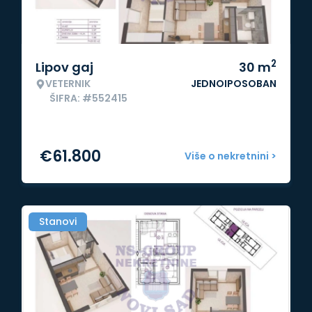
2
Lipov gaj
30
m
VETERNIK
JEDNOIPOSOBAN
ŠIFRA: #552415
€
61.800
Više o nekretnini >
Stanovi