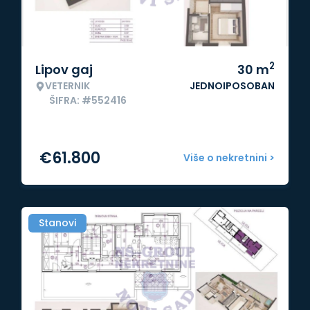
2
Lipov gaj
30
m
VETERNIK
JEDNOIPOSOBAN
ŠIFRA: #552416
€
61.800
Više o nekretnini >
Stanovi