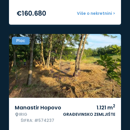
€
160.680
Više o nekretnini >
Plac
2
Manastir Hopovo
1.121
m
IRIG
GRAĐEVINSKO ZEMLJIŠTE
ŠIFRA: #574237