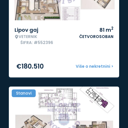
2
Lipov gaj
81
m
VETERNIK
ČETVOROSOBAN
ŠIFRA: #552396
€
180.510
Više o nekretnini >
Stanovi