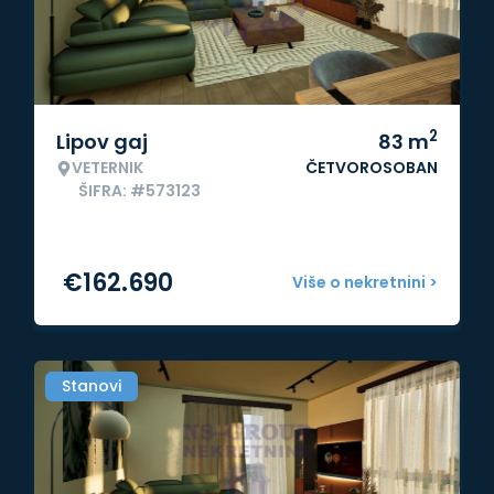
2
Lipov gaj
83
m
VETERNIK
ČETVOROSOBAN
ŠIFRA: #573123
€
162.690
Više o nekretnini >
Stanovi