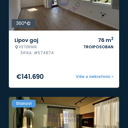
360°
2
Lipov gaj
76
m
VETERNIK
TROIPOSOBAN
ŠIFRA: #574874
€
141.690
Više o nekretnini >
Stanovi