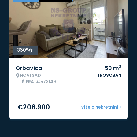
360°
2
Grbavica
50
m
NOVI SAD
TROSOBAN
ŠIFRA: #573149
€
206.900
Više o nekretnini >