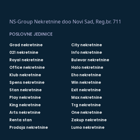
NS-Group Nekretnine doo Novi Sad, Reg.br. 711
POSLOVNE JEDINICE
Grad nekretnine
City nekretnine
021 nekretnine
Info nekretnine
Royal nekretnine
Bulevar nekretnine
Office nekretnine
Halo nekretnine
Klub nekretnine
Eho nekretnine
Spens nekretnine
Win nekretnine
Stan nekretnine
Exit nekretnine
Play nekretnine
Max nekretnine
King nekretnine
Trg nekretnine
Arts nekretnine
One nekretnine
Renta stan
Zakup nekretnine
Prodaja nekretnine
Lumo nekretnine