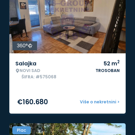
360°
2
Salajka
52
m
NOVI SAD
TROSOBAN
ŠIFRA: #575068
€
160.680
Više o nekretnini >
Plac