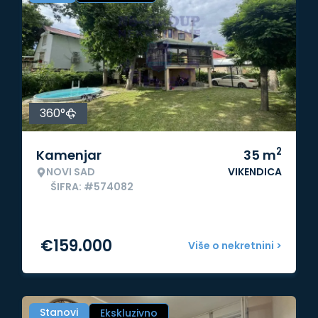
360°
2
Kamenjar
35
m
NOVI SAD
VIKENDICA
ŠIFRA: #574082
€
159.000
Više o nekretnini >
Stanovi
Ekskluzivno