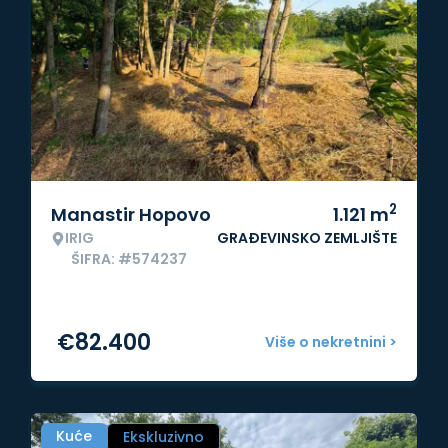
2
Manastir Hopovo
1.121
m
IRIG
GRAĐEVINSKO ZEMLJIŠTE
ŠIFRA: #574237
€
82.400
Više o nekretnini >
Kuće
Ekskluzivno