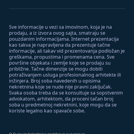
Sve informacije u vezi sa imovinom, koja je na
prodaju, a iz izvora ovog sajta, smatraju se
pouzdanim informacijama. Internet prezentacija
kao takva je napravljena da prezentuje tačne
informacije, ali takav vid prezentovanja podložan je
greškama, propustima i promenama cena. Sve
površine objekata i zemlje koje se prodaju su
približne. Tačne dimenzije se mogu dobiti
potraživanjem usluga profesionalnog arhitekte ili
inžinjera. Broj soba navedenih u opisima
nekretnina koje se nude nije pravni zaključak.
Svaka osoba treba da se konsultuje sa sopstvenim
advokatom, arhitektom, da proceni tačan broj
soba u predmetnoj nekretnini, koje mogu da se
koriste legalno kao spavaće sobe.