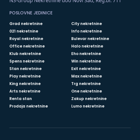
NS-Group Nekretnine doo Novi Sad, Reg.br. 711
POSLOVNE JEDINICE
Grad nekretnine
City nekretnine
021 nekretnine
Info nekretnine
Royal nekretnine
Bulevar nekretnine
Office nekretnine
Halo nekretnine
Klub nekretnine
Eho nekretnine
Spens nekretnine
Win nekretnine
Stan nekretnine
Exit nekretnine
Play nekretnine
Max nekretnine
King nekretnine
Trg nekretnine
Arts nekretnine
One nekretnine
Renta stan
Zakup nekretnine
Prodaja nekretnine
Lumo nekretnine