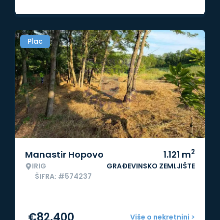
Plac
2
Manastir Hopovo
1.121
m
IRIG
GRAĐEVINSKO ZEMLJIŠTE
ŠIFRA: #574237
€
82.400
Više o nekretnini >