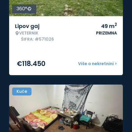
360°
2
Lipov gaj
49
m
VETERNIK
PRIZEMNA
ŠIFRA: #571026
€
118.450
Više o nekretnini >
Kuće