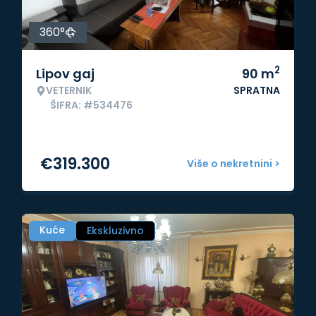
360°
2
Lipov gaj
90
m
VETERNIK
SPRATNA
ŠIFRA: #534476
€
319.300
Više o nekretnini >
Kuće
Ekskluzivno