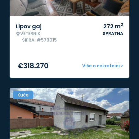
2
Lipov gaj
272
m
VETERNIK
SPRATNA
ŠIFRA: #573015
€
318.270
Više o nekretnini >
Kuće