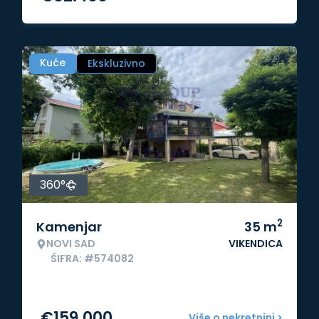
Kuće
Ekskluzivno
360°
2
Kamenjar
35
m
NOVI SAD
VIKENDICA
ŠIFRA: #574082
€
159.000
Više o nekretnini >