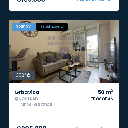
Stanovi
Ekskluzivno
360°
2
Grbavica
50
m
NOVI SAD
TROSOBAN
ŠIFRA: #573149