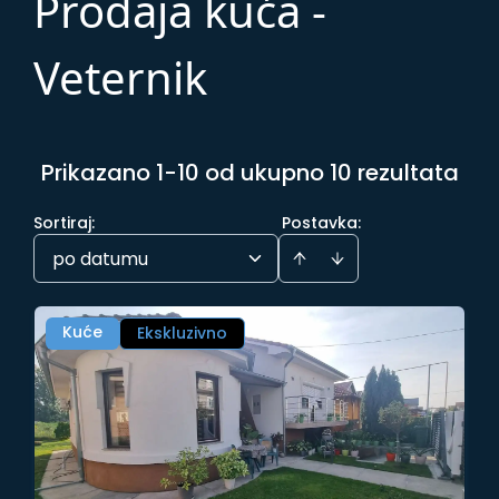
Prodaja kuća -
Veternik
Prikazano 1-10 od ukupno 10 rezultata
Sortiraj
:
Postavka:
po datumu
Kuće
Ekskluzivno