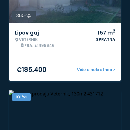
360°
2
Lipov gaj
157
m
VETERNIK
SPRATNA
ŠIFRA: #498646
€
185.400
Više o nekretnini >
Kuće