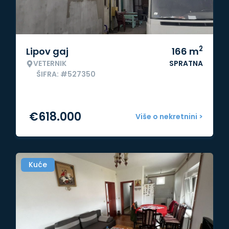
2
Lipov gaj
166
m
VETERNIK
SPRATNA
ŠIFRA: #527350
€
618.000
Više o nekretnini >
Kuće