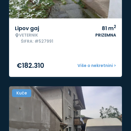
2
Lipov gaj
81
m
VETERNIK
PRIZEMNA
ŠIFRA: #527991
€
182.310
Više o nekretnini >
Kuće