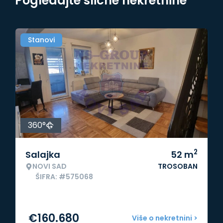
Pogledajte slične nekretnine
Stanovi
360°
2
Salajka
52
m
NOVI SAD
TROSOBAN
ŠIFRA: #575068
€
160.680
Više o nekretnini >