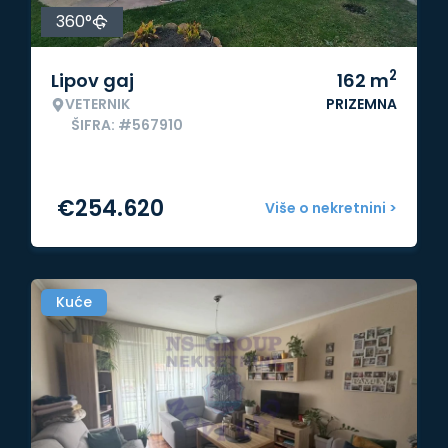
360°
2
Lipov gaj
162
m
VETERNIK
PRIZEMNA
ŠIFRA: #567910
€
254.620
Više o nekretnini >
Kuće