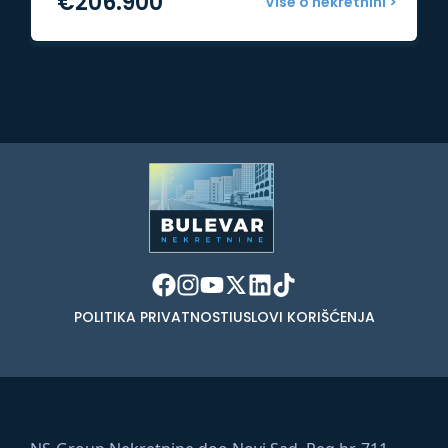
€
206.900
Više o nekretnini >
POLITIKA PRIVATNOSTI
USLOVI KORIŠĆENJA