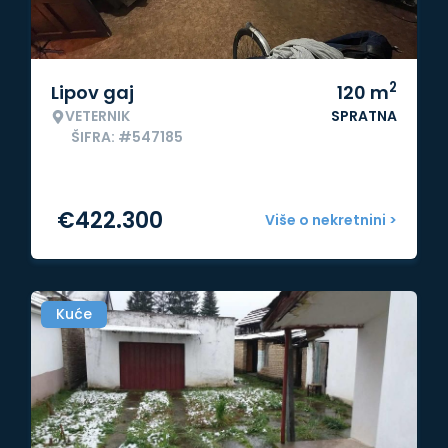
2
Lipov gaj
120
m
VETERNIK
SPRATNA
ŠIFRA: #547185
€
422.300
Više o nekretnini >
Kuće