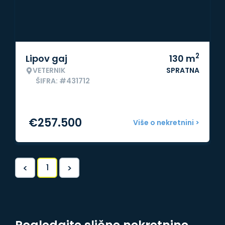
2
Lipov gaj
130
m
VETERNIK
SPRATNA
ŠIFRA: #431712
€
257.500
Više o nekretnini >
<
>
1