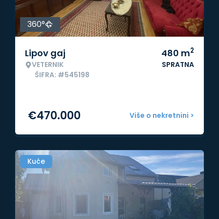
360°
2
Lipov gaj
480
m
VETERNIK
SPRATNA
ŠIFRA: #545198
€
470.000
Više o nekretnini >
Kuće